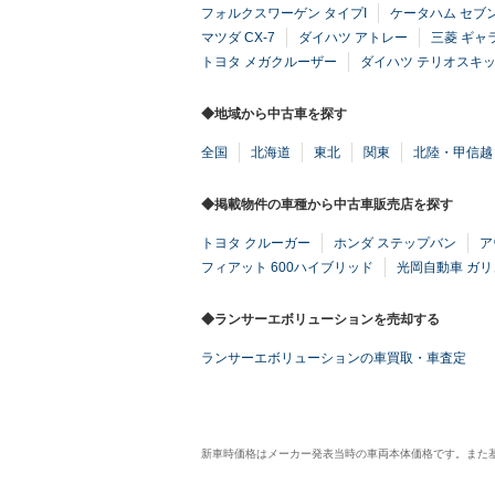
フォルクスワーゲン タイプI
ケータハム セブン
マツダ CX-7
ダイハツ アトレー
三菱 ギャ
トヨタ メガクルーザー
ダイハツ テリオスキ
◆地域から中古車を探す
全国
北海道
東北
関東
北陸・甲信越
◆掲載物件の車種から中古車販売店を探す
トヨタ クルーガー
ホンダ ステップバン
ア
フィアット 600ハイブリッド
光岡自動車 ガ
◆ランサーエボリューションを売却する
ランサーエボリューションの車買取・車査定
新車時価格はメーカー発表当時の車両本体価格です。また