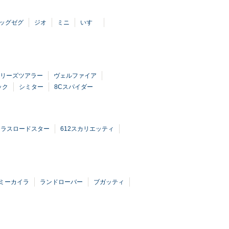
ッグゼグ
ジオ
ミニ
いすゞ
シリーズツアラー
ヴェルファイア
ック
シミター
8Cスパイダー
クラスロードスター
612スカリエッティ
ミーカイラ
ランドローバー
ブガッティ