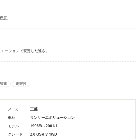
程度。
ュエーションで安定した速さ。
加速
走破性
メーカー
三菱
車種
ランサーエボリューション
モデル
1996/8～2001/1
グレード
2.0 GSR V 4WD