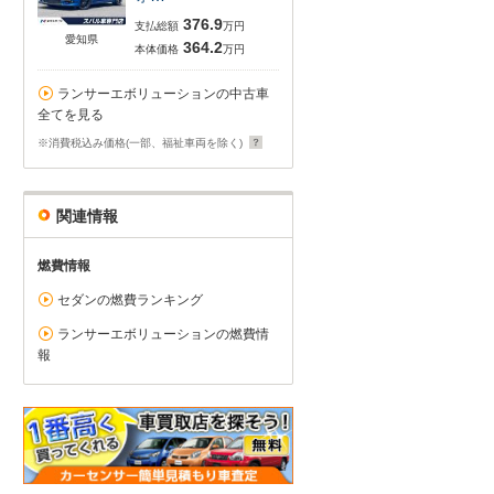
376.9
支払総額
万円
愛知県
364.2
本体価格
万円
ランサーエボリューションの中古車
全てを見る
※消費税込み価格(一部、福祉車両を除く)
関連情報
燃費情報
セダンの燃費ランキング
ランサーエボリューションの燃費情
報