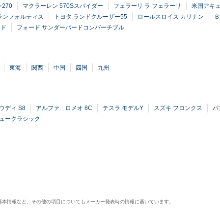
270
マクラーレン 570Sスパイダー
フェラーリ ラ フェラーリ
米国アキュ
ランフォルティス
トヨタ ランドクルーザー55
ロールスロイス カリナン
Ｂ
ッド
フォード サンダーバードコンバーチブル
東海
関西
中国
四国
九州
ウディ S8
アルファ ロメオ 8C
テスラ モデルY
スズキ フロンクス
パ
リュークラシック
基本情報など、その他の項目についてもメーカー発表時の情報に基いています。