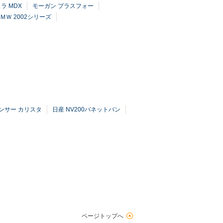
ラ MDX
モーガン プラスフォー
ＭＷ 2002シリーズ
ンサー カリスタ
日産 NV200バネットバン
ページトップへ