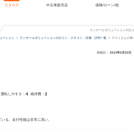
カタログ
中古車販売店
保険/ローン/他
ランサーエボリューションの口
ューション
ランサーエボリューションの口コミ・クチコミ・評価・評判一覧
ゲストさんの車
投稿日：
2013年3月22日
4
2
運転しやすさ：
維持費：
ている。走行性能は非常に高い。