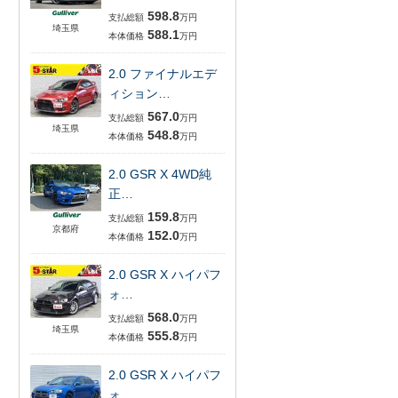
598.8
支払総額
万円
埼玉県
588.1
本体価格
万円
2.0 ファイナルエデ
ィション…
567.0
支払総額
万円
埼玉県
548.8
本体価格
万円
2.0 GSR X 4WD純
正…
159.8
支払総額
万円
京都府
152.0
本体価格
万円
2.0 GSR X ハイパフ
ォ…
568.0
支払総額
万円
埼玉県
555.8
本体価格
万円
2.0 GSR X ハイパフ
ォ…