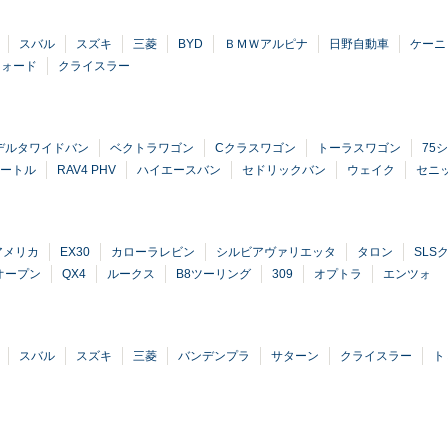
スバル
スズキ
三菱
BYD
ＢＭＷアルピナ
日野自動車
ケーニ
フォード
クライスラー
デルタワイドバン
ベクトラワゴン
Cクラスワゴン
トーラスワゴン
75
ートル
RAV4 PHV
ハイエースバン
セドリックバン
ウェイク
セニ
アメリカ
EX30
カローラレビン
シルビアヴァリエッタ
タロン
SLS
オープン
QX4
ルークス
B8ツーリング
309
オプトラ
エンツォ
スバル
スズキ
三菱
バンデンプラ
サターン
クライスラー
ト