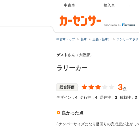
中古車
輸入車
中古車トップ
新車
三菱（新車）
ランサーエボリ
ゲスト
さん（大阪府）
ラリーカー
3
総合評価
点
4
4
3
2
デザイン：
走行性：
居住性：
積載性：
良かった点
3ナンバーサイズになり足回りの完成度が上がっ