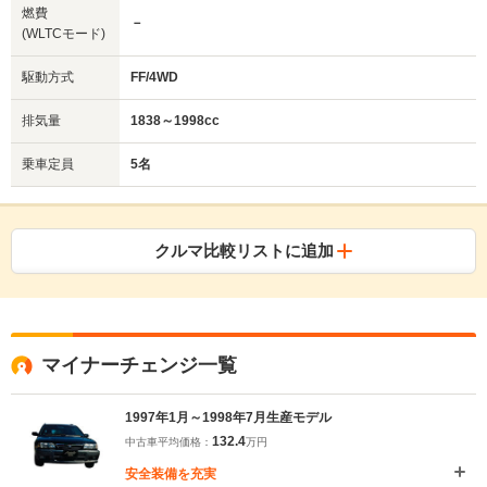
燃費
－
(WLTCモード)
駆動方式
FF/4WD
排気量
1838～1998cc
乗車定員
5名
クルマ比較リストに追加
マイナーチェンジ一覧
1997年1月～1998年7月生産モデル
132.4
中古車平均価格：
万円
安全装備を充実