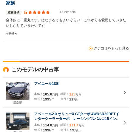
家族
5
総合評価
2013/03/30
全体的に二重丸です。はなまるでもよいぐらい！これからも愛用していきた
いしかりていきたいです
かあさん
クチコミをもっと見る
このモデルの中古車
アベニール18Si
本体：
105.0
総額：
125
万円
万円
年式：
1995
走行：
11
年
万km
愛媛県
アベニール2.0 サリューX GTターボ 4WDSR20DETイ
ンタークーラーターボ レーシングスパルコ15インチ
アルミホイール ホワイトレターブロック新品タイヤ
本体：
114.8
総額：
131.7
万円
万円
4本 4WD 走行78931Km
年式：
1996
走行：
7.9
年
万km