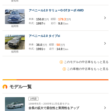
愛知県
アベニール2.0 サリューG GTターボ 4WD
本体：
150.0
総額：
179.3
万円
万円
年式：
1997
走行：
9.9
年
万km
福岡県
アベニール2.0 タイプsi
本体：
38.0
総額：
50
万円
万円
年式：
1991
走行：
14.9
年
万km
福岡県
このモデルの中古車をもっと見る
この車種の中古車をもっと見る
モデル一覧
2代目
1998年8月～2005年11月生産モデル
全長の拡大で居住性と実用性をアップ