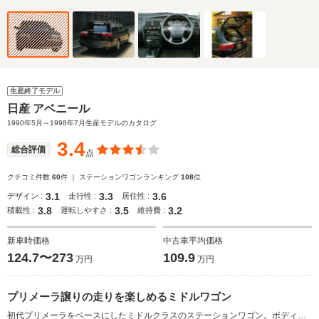
生産終了モデル
日産 アベニール
1990年5月～1998年7月生産モデルのカタログ
3.4
総合評価
点
クチコミ件数
60
件 ｜ ステーションワゴンランキング
108
位
3.1
3.3
3.6
デザイン :
走行性 :
居住性 :
3.8
3.5
3.2
積載性 :
運転しやすさ :
維持費 :
新車時価格
中古車平均価格
124.7〜273
109.9
万円
万円
プリメーラ譲りの走りを楽しめるミドルワゴン
初代プリメーラをベースにしたミドルクラスのステーションワゴン。ボディはベース車と同じ5ナンバーサイズだが、リアサスペンションは専用設計とすることでラゲージルームへの張り出しを最小限に抑えた。フラットで広大なスペースのラゲージは6:4分割可倒式のリアシートをアレンジすることで乗車人数や積載量に応じたスペースを作り出すことが可能だ。エンジンは2Lと1.8Lの直4、カーゴ（バンモデル）には2Lのディーゼルモデルも設定。ミッションは5MTと4AT。駆動方式は当初FFのみだったが、1990（Ｈ2）年10月にアテーサシステムを搭載した2Lの4WD車が追加された。（1990.5）