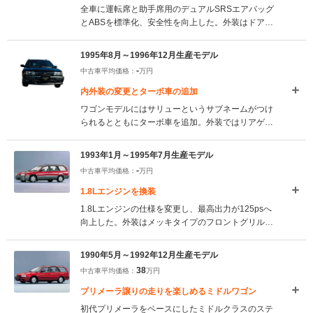
全車に運転席と助手席用のデュアルSRSエアバッグ
とABSを標準化、安全性を向上した。外装はドアミ
ラーやサイドガードモールを同色化するとともに、
新ボディカラーを追加している。（1997.1）
1995年8月～1996年12月生産モデル
-
中古車平均価格：
万円
内外装の変更とターボ車の追加
ワゴンモデルにはサリューというサブネームがつけ
られるとともにターボ車を追加。外装ではリアゲー
トにガラス部分だけの開閉が可能なガラスハッチを
採用。また室内の小変更やサスペンション形式の変
1993年1月～1995年7月生産モデル
更でラゲージが拡大された。（1995.8）
-
中古車平均価格：
万円
1.8Lエンジンを換装
1.8Lエンジンの仕様を変更し、最高出力が125psへ
向上した。外装はメッキタイプのフロントグリルを
採用、内装はステアリングホイールのデザインなど
が変更された。また、サイドドアビームなどの採用
1990年5月～1992年12月生産モデル
により安全性も強化された。（1993.1）
38
中古車平均価格：
万円
プリメーラ譲りの走りを楽しめるミドルワゴン
初代プリメーラをベースにしたミドルクラスのステ