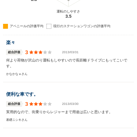
運転のしやすさ
3.5
アベニールの評価平均
現行のステーションワゴンの評価平均
楽々
3
総合評価
2013/03/31
何より荷物が沢山のり運転もしやすいので長距離ドライブにもってこいで
す。
かなかなａさん
便利な車です。
3
総合評価
2013/03/30
実用的なので、街乗りからレジャーまで用途は広いと思います。
基礎ニシキさん