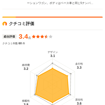
ーションワゴン。ボディはベース車と同じ5ナンバー
サイズだが、リアサスペンションは専用設計とする
ことでラゲージルームへの張り出しを最小限に抑え
た。フラットで広大なスペースのラゲージは6:4分割
可倒式のリアシートをアレンジすることで乗車人数
クチコミ評価
や積載量に応じたスペースを作り出すことが可能
だ。エンジンは2Lと1.8Lの直4、カーゴ（バンモデ
ル）には2Lのディーゼルモデルも設定。ミッション
3.4
総合評価
点
は5MTと4AT。駆動方式は当初FFのみだったが、
1990（Ｈ2）年10月にアテーサシステムを搭載した
60
クチコミ件数
件
2Lの4WD車が追加された。（1990.5）
デザイン
3.1
走行性
維持費
3.3
3.2
居住性
積載性
3.6
3.8