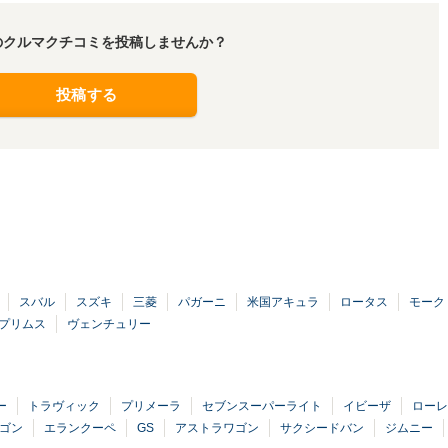
のクルマクチコミを投稿しませんか？
投稿する
スバル
スズキ
三菱
パガーニ
米国アキュラ
ロータス
モーク
プリムス
ヴェンチュリー
ー
トラヴィック
プリメーラ
セブンスーパーライト
イビーザ
ローレ
ワゴン
エランクーペ
GS
アストラワゴン
サクシードバン
ジムニー