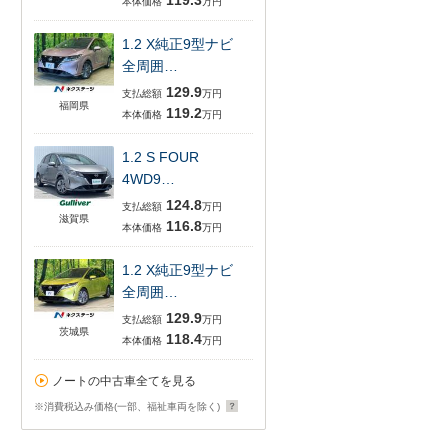
119.3
本体価格
万円
1.2 X純正9型ナビ
全周囲…
129.9
支払総額
万円
福岡県
119.2
本体価格
万円
1.2 S FOUR
4WD9…
124.8
支払総額
万円
滋賀県
116.8
本体価格
万円
1.2 X純正9型ナビ
全周囲…
129.9
支払総額
万円
茨城県
118.4
本体価格
万円
ノートの中古車全てを見る
※消費税込み価格(一部、福祉車両を除く)