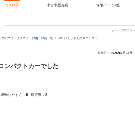
カタログ
中古車販売店
保険/ローン/他
ノートの口コミ・
トの口コミ・クチコミ・評価・評判一覧
MO けんじさんの車クチコミ
投稿日：
2025年7月23日
コンパクトカーでした
5
3
運転しやすさ：
維持費：