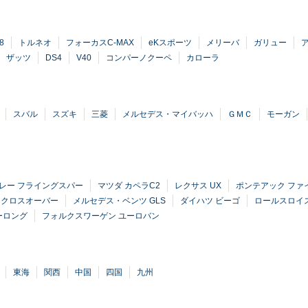
8
トルネオ
フォーカスC-MAX
eKスポーツ
メリーバ
ガリュー
ザッツ
DS4
V40
コンパーノクーペ
カローラ
スバル
スズキ
三菱
メルセデス・マイバッハ
ＧＭＣ
モーガン
レー フライングスパー
マツダ カペラC2
レクサス UX
ポンテアック ファ
ンクロスオーバー
メルセデス・ベンツ GLS
ダイハツ ビーゴ
ロールスロイ
ーロング
フォルクスワーゲン ユーロバン
東海
関西
中国
四国
九州