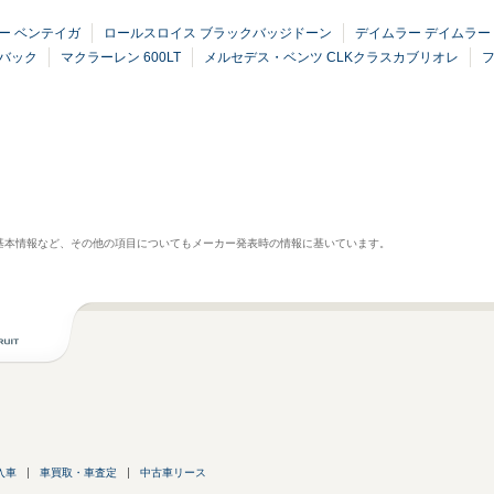
ー ベンテイガ
ロールスロイス ブラックバッジドーン
デイムラー デイムラー
ツバック
マクラーレン 600LT
メルセデス・ベンツ CLKクラスカブリオレ
基本情報など、その他の項目についてもメーカー発表時の情報に基いています。
入車
車買取・車査定
中古車リース