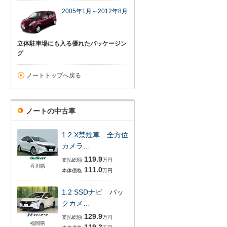
2005年1月～2012年8月
立体駐車場にも入る優れたパッケージン
グ
ノートトップへ戻る
ノートの中古車
1.2 X禁煙車 全方位
カメラ…
119.9
支払総額
万円
香川県
111.0
本体価格
万円
1.2 SSDナビ バッ
クカメ…
129.9
支払総額
万円
福岡県