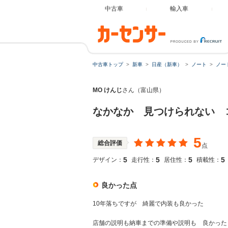
中古車
輸入車
中古車トップ
新車
日産（新車）
ノート
ノー
MO けんじ
さん（富山県）
なかなか 見つけられない 
5
総合評価
点
5
5
5
5
デザイン：
走行性：
居住性：
積載性：
良かった点
10年落ちですが 綺麗で内装も良かった
店舗の説明も納車までの準備や説明も 良かった