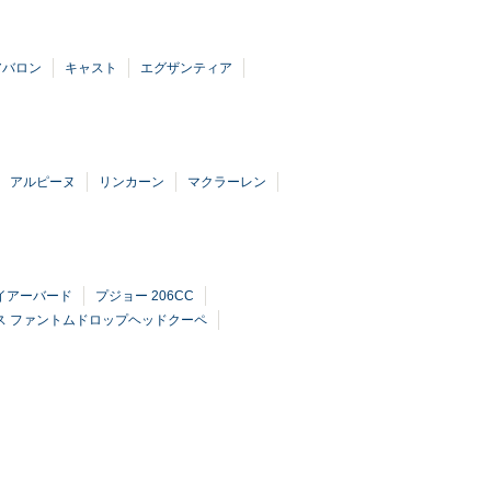
アバロン
キャスト
エグザンティア
アルピーヌ
リンカーン
マクラーレン
イアーバード
プジョー 206CC
ス ファントムドロップヘッドクーペ