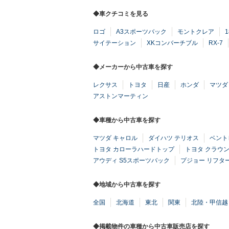
◆車クチコミを見る
ロゴ
A3スポーツバック
モントクレア
1
サイテーション
XKコンバーチブル
RX-7
◆メーカーから中古車を探す
レクサス
トヨタ
日産
ホンダ
マツダ
アストンマーティン
◆車種から中古車を探す
マツダ キャロル
ダイハツ テリオス
ベント
トヨタ カローラハードトップ
トヨタ クラウ
アウディ S5スポーツバック
プジョー リフタ
◆地域から中古車を探す
全国
北海道
東北
関東
北陸・甲信越
◆掲載物件の車種から中古車販売店を探す