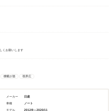
しくお願いします
積載が楽
視界広
メーカー
日産
車種
ノート
モデル
2012/9～2020/11