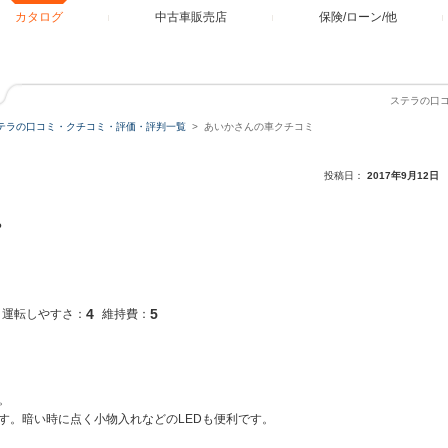
カタログ
中古車販売店
保険/ローン/他
ステラの口
テラの口コミ・クチコミ・評価・評判一覧
あいかさんの車クチコミ
投稿日：
2017年9月12日
。
4
5
運転しやすさ：
維持費：
。
す。暗い時に点く小物入れなどのLEDも便利です。