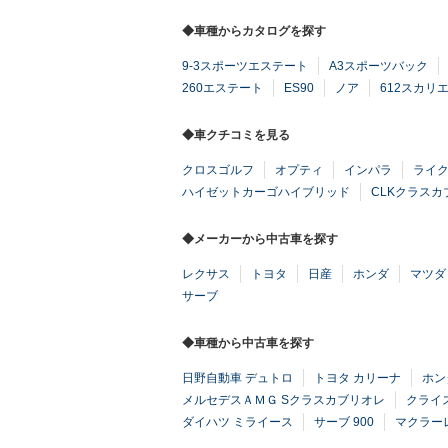
◆車種からカタログを探す
9-3スポーツエステート
A3スポーツバック
260エステート
ES90
ノア
612スカリ
◆車クチコミを見る
クロスゴルフ
オプティ
インパラ
ライ
ハイゼットカーゴハイブリッド
CLKクラスカ
◆メーカーから中古車を探す
レクサス
トヨタ
日産
ホンダ
マツダ
サーブ
◆車種から中古車を探す
日野自動車 デュトロ
トヨタ カリーナ
ホン
メルセデスＡＭＧ Sクラスカブリオレ
クライ
ダイハツ ミライース
サーブ 900
マクラーレ