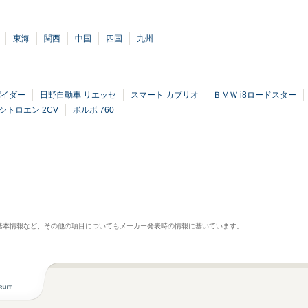
東海
関西
中国
四国
九州
パイダー
日野自動車 リエッセ
スマート カブリオ
ＢＭＷ i8ロードスター
シトロエン 2CV
ボルボ 760
基本情報など、その他の項目についてもメーカー発表時の情報に基いています。