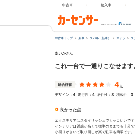
中古車
輸入車
中古車トップ
新車
スバル（新車）
ステラ
ス
あいか
さん
これ一台で一通りこなせます
4
総合評価
点
4
4
3
3
デザイン：
走行性：
居住性：
積載性：
良かった点
エクステリアはスタイリッシュでカッコいいです
インテリアは質感が高くて標準のままでも十分で
小回りがきいて取り回しが楽で駐車も簡単です。