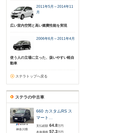
2011年5月～2014年11
月
広い室内空間と高い燃費性能を実現
2006年6月～2011年4月
使う人の立場に立った、扱いやすい軽自
動車
ステラトップへ戻る
ステラの中古車
660 カスタムRS ス
マート…
64.8
支払総額
万円
神奈川県
57.3
本体価格
万円