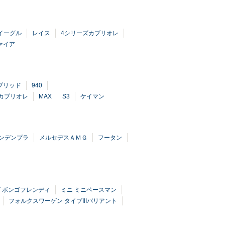
イーグル
レイス
4シリーズカブリオレ
ァイア
ブリッド
940
4カブリオレ
MAX
S3
ケイマン
ンデンプラ
メルセデスＡＭＧ
フータン
 ボンゴフレンディ
ミニ ミニペースマン
フォルクスワーゲン タイプIIIバリアント