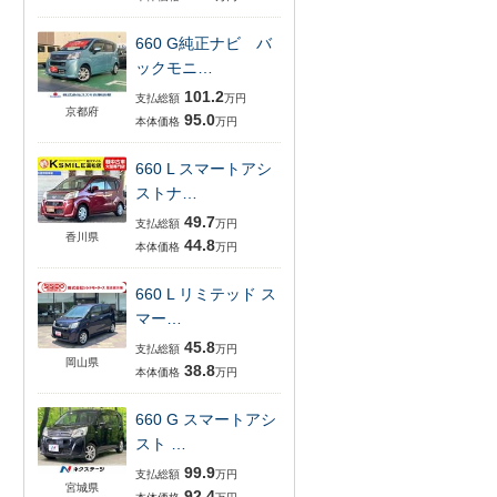
660 G純正ナビ バ
ックモニ…
101.2
支払総額
万円
京都府
95.0
本体価格
万円
660 L スマートアシ
ストナ…
49.7
支払総額
万円
香川県
44.8
本体価格
万円
660 L リミテッド ス
マー…
45.8
支払総額
万円
岡山県
38.8
本体価格
万円
660 G スマートアシ
スト …
99.9
支払総額
万円
宮城県
92.4