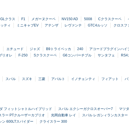
GLクラス
F1
メガーヌクーペ
NV150 AD
5008
Cクラスクーペ
エッティ
ミニキャブEV
アテンザ
レヴァンテ
GTC4ルッソ
クロスフ
ク
エチュード
ジャズ
B9トライベッカ
240
アコードプラグインハイ
ブリオレ
F-250
Sクラスクーペ
G6コンバーチブル
サンタフェ
RS
スバル
スズキ
三菱
アバルト
イノチェンティ
フィアット
バ
ダ フィットシャトルハイブリッド
スバル エクシーガクロスオーバー7
マツダ
スラー PTクルーザーカブリオ
光岡自動車 レイ
スバル レガシィランカスター
ン 600LTスパイダー
クライスラー 300