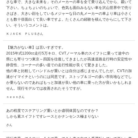
さな車で、大きな未来を」そのメーカーの車を全て乗り込んでから、裁いて
下さい。ちょちょいのちょいで、色気も面白みもない車を沢山世界中で売り
さばき、大きい顔をしているメジャーな日の丸メーカーの車より車は小さく
とも数十倍面白くて良い車ですよ。たくさんの経験を積んでからにして下さ
い。そういうコメントは。
ＫＪＡＣＫ ＰＬＵＳさん
【魅力がない車】は言いすぎです。
2015年式1200cc走行5万キロ、CVTノーマル車のスイフトに乗って途中の
県にも寄りつつ東京～四国を往復してきましたが高速道路走行時の安定性や
静音性、コーナーの多い道での走行性能が良くて驚きました。
他の車と比較してハンドルが重いとは自分は感じませんでしたが、CVTの加
速がイマイチというのには同意です。ストップ＆ゴーの多い市街地などでし
か乗らないのであればもっと加速が良い他の車に乗った方が良いかもしれま
せん。現行モデルでは改善されたそうですが。
ｎｅｏｎさん
あの程度でステアリング重いとか虚弱体質なのですか？
しかも素スイフトですレースとかナンセンス極まりない
さん