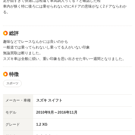
足が固すぎて快適には程遠く車高調入ってる？と確認した程
車内が狭く特に後ろには乗せられないのに4ドアの意味がなく2ドアならわか
る。
総評
趣味などでレースなんかには良いのかも
一般道では乗ってられないし乗ってる人がいない印象
無論買取は断りました。
スズキ車は全般に煩い、重い印象を思い出させた辛い一週間となりました。
特徴
スポーツ
メーカー・車種
スズキ スイフト
モデル
2010年9月～2016年11月
グレード
1.2 XG