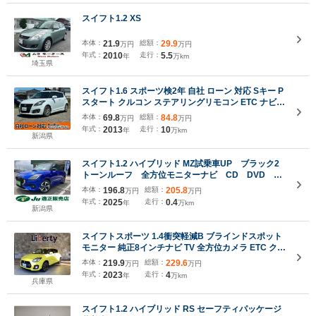
スイフト1.2 XS
本体：
21.9
総額：
29.9
万円
万円
年式：
2010
走行：
5.5
年
万km
埼玉県
スイフト1.6 スポーツ検2年 自社 ローン 対応 Sキー P
スタート クルコン ステアリングリモコン ETC ナビ
フルセグ CD DVD Bluetooth フォグ アルミ
本体：
69.8
総額：
84.8
万円
万円
年式：
2013
走行：
10
年
万km
新潟県
スイフト1.2 ハイブリッド MZ試乗車UP ブラック2
トーンルーフ 全方位モニターナビ CD DVD
Bluetooth フルセグTV スマートキー 純正16イン
本体：
196.8
総額：
205.8
万円
万円
チアルミ スマートキー 両側シートヒーター ブラ
年式：
2025
走行：
0.4
年
万km
インドスポットモニター
新潟県
スイフトスポーツ 1.4衝突軽減B ブラインドスポット
モニター 純正8インチナビ TV 全方位カメラ ETC クル
ーズコントロール 革巻きステアリング LEDヘッドラ
本体：
219.9
総額：
229.6
万円
万円
イト フォグライト スマートキー プッシュスタート 純
年式：
2023
走行：
4
年
万km
正アルミホイール
兵庫県
スイフト1.2 ハイブリッド RS セーフティパッケージ