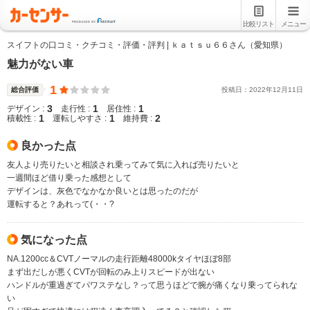
比較リスト
メニュー
スイフトの口コミ・クチコミ・評価・評判 | ｋａｔｓｕ６６さん（愛知県）
魅力がない車
1
総合評価
投稿日：
2022
年
12
月
11
日
3
1
1
デザイン :
走行性 :
居住性 :
1
1
2
積載性 :
運転しやすさ :
維持費 :
良かった点
友人より売りたいと相談され乗ってみて気に入れば売りたいと
一週間ほど借り乗った感想として
デザインは、灰色でなかなか良いとは思ったのだが
運転すると？あれって(・・?
気になった点
NA.1200cc＆CVTノーマルの走行距離48000kタイヤほぼ8部
まず出だしが悪くCVTが回転のみ上りスピードが出ない
ハンドルが重過ぎてパワステなし？って思うほどで腕が痛くなり乗ってられな
い