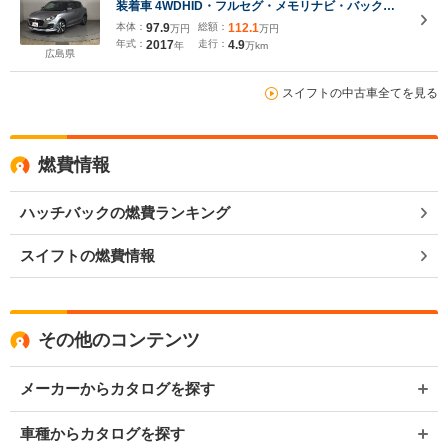
装着車 4WDHID・フルセグ・メモリナビ・バックカ
メラ・純正AW・シートヒーター・ETC・禁煙車
本体：
97.9
総額：
112.1
万円
万円
年式：
2017
走行：
4.9
年
万km
広島県
スイフトの中古車全てを見る
燃費情報
ハッチバックの燃費ランキング
スイフトの燃費情報
その他のコンテンツ
メーカーからカタログを探す
車種からカタログを探す