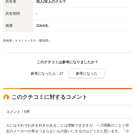
所有者
知人/友人のクルマ
所有期間
-
燃費
11km/L
投稿者：ｋａｔｓｕ６６（愛知県）
このクチコミは参考になりましたか？
参考になった人：
27
参考になった
このクチコミに対するコメント
コメント：
5
件
人にはそれぞれ好き好きがあることは理解できますが、一刀両断のごとく特
定のメーカーの車をつまらないもの扱いにするのはどうかと思います。「小