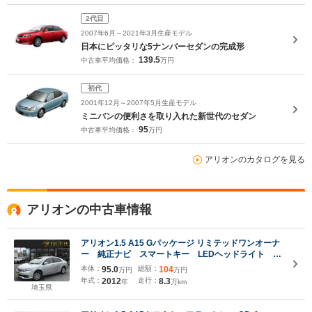
2代目
2007年6月～2021年3月生産モデル
日本にピッタリな5ナンバーセダンの完成形
139.5
中古車平均価格：
万円
初代
2001年12月～2007年5月生産モデル
ミニバンの便利さを取り入れた新世代のセダン
95
中古車平均価格：
万円
アリオンのカタログを見る
アリオンの中古車情報
アリオン1.5 A15 Gパッケージ リミテッドワンオーナ
ー 純正ナビ スマートキー LEDヘッドライト フ
ロントフォグ
本体：
95.0
総額：
104
万円
万円
年式：
2012
走行：
8.3
年
万km
埼玉県