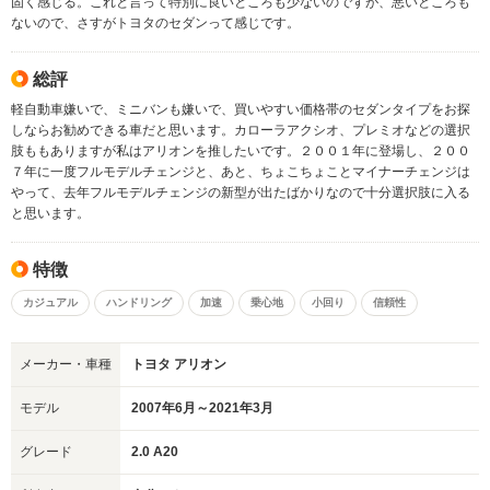
固く感じる。これと言って特別に良いところも少ないのですが、悪いところも
ないので、さすがトヨタのセダンって感じです。
総評
軽自動車嫌いで、ミニバンも嫌いで、買いやすい価格帯のセダンタイプをお探
しならお勧めできる車だと思います。カローラアクシオ、プレミオなどの選択
肢ももありますが私はアリオンを推したいです。２００１年に登場し、２００
７年に一度フルモデルチェンジと、あと、ちょこちょことマイナーチェンジは
やって、去年フルモデルチェンジの新型が出たばかりなので十分選択肢に入る
と思います。
特徴
カジュアル
ハンドリング
加速
乗心地
小回り
信頼性
メーカー・車種
トヨタ アリオン
モデル
2007年6月～2021年3月
グレード
2.0 A20