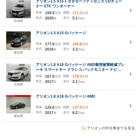
アリオン1.5 A15トヨタセーフティセンス CDチュー
ナー ETC ワンオーナー
本体：
159.5
総額：
171.3
万円
万円
年式：
2020
走行：
5.1
年
万km
宮城県
アリオン1.5 A15 Gパッケージ
本体：
177.0
総額：
186.8
万円
万円
年式：
2016
走行：
3.3
年
万km
愛知県
アリオン1.8 A18 Gパッケージ 4WD衝突被害軽減ブレ
ーキ スマートキー ドラレコ バックモニター ナビ ワ
ンセグTV
本体：
167.0
総額：
179.3
万円
万円
年式：
2017
走行：
2.1
年
万km
宮城県
アリオン1.8 A18 Gパッケージ 4WD
本体：
125.0
総額：
137.5
万円
万円
年式：
2017
走行：
8.2
年
万km
愛知県
アリオンの中古車全てを見る