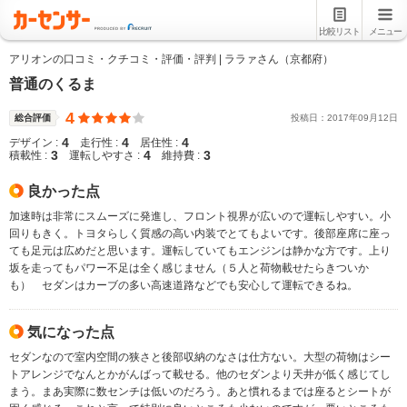
比較リスト
メニュー
アリオンの口コミ・クチコミ・評価・評判 | ララァさん（京都府）
普通のくるま
4
総合評価
投稿日：
2017
年
09
月
12
日
4
4
4
デザイン :
走行性 :
居住性 :
3
4
3
積載性 :
運転しやすさ :
維持費 :
良かった点
加速時は非常にスムーズに発進し、フロント視界が広いので運転しやすい。小
回りもきく。トヨタらしく質感の高い内装でとてもよいです。後部座席に座っ
ても足元は広めだと思います。運転していてもエンジンは静かな方です。上り
坂を走ってもパワー不足は全く感じません（５人と荷物載せたらきついか
も） セダンはカーブの多い高速道路などでも安心して運転できるね。
気になった点
セダンなので室内空間の狭さと後部収納のなさは仕方ない。大型の荷物はシー
トアレンジでなんとかがんばって載せる。他のセダンより天井が低く感じてし
まう。まあ実際に数センチは低いのだろう。あと慣れるまでは座るとシートが