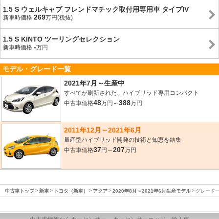
1.5 S ウェルキャブ フレンドマチック取付用専用車 タイプIV
269
新車時価格
万円(税抜)
1.5 S KINTO ツーリングセレクション
-
新車時価格
万円
モデル・グレード一覧
2021年7月～生産中
すべてが刷新された、ハイブリッド専用コンパクト
48
388
中古車価格
万円～
万円
2011年12月～2021年6月
量産型ハイブリッド開発の技術と知恵を結集
37
207
中古車価格
円～
万円
中古車トップ
新車
トヨタ（新車）
アクア
2020年8月～2021年6月生産モデル
グレード