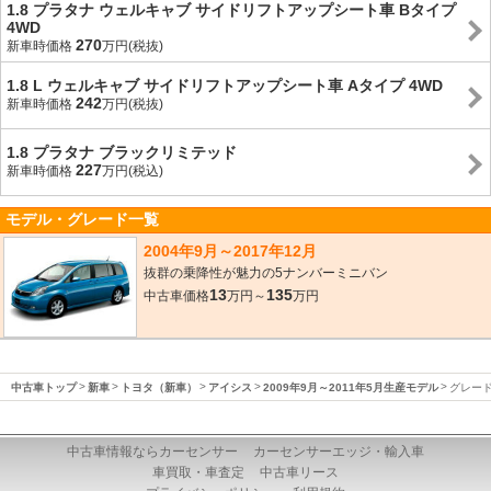
1.8 プラタナ ウェルキャブ サイドリフトアップシート車 Bタイプ
4WD
270
新車時価格
万円(税抜)
1.8 L ウェルキャブ サイドリフトアップシート車 Aタイプ 4WD
242
新車時価格
万円(税抜)
1.8 プラタナ ブラックリミテッド
227
新車時価格
万円(税込)
モデル・グレード一覧
2004年9月～2017年12月
抜群の乗降性が魅力の5ナンバーミニバン
13
135
中古車価格
万円～
万円
中古車トップ
新車
トヨタ（新車）
アイシス
2009年9月～2011年5月生産モデル
グレー
中古車情報ならカーセンサー
カーセンサーエッジ・輸入車
車買取・車査定
中古車リース