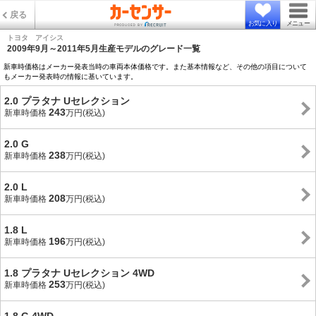
戻る
お気に入り
メニュー
トヨタ アイシス
2009年9月～2011年5月生産モデルのグレード一覧
新車時価格はメーカー発表当時の車両本体価格です。また基本情報など、その他の項目について
もメーカー発表時の情報に基いています。
2.0 プラタナ Uセレクション
243
新車時価格
万円(税込)
2.0 G
238
新車時価格
万円(税込)
2.0 L
208
新車時価格
万円(税込)
1.8 L
196
新車時価格
万円(税込)
1.8 プラタナ Uセレクション 4WD
253
新車時価格
万円(税込)