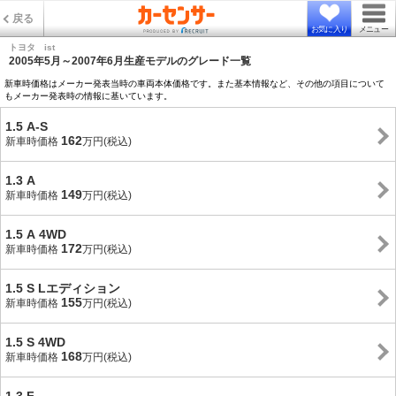
戻る
お気に入り
メニュー
トヨタ ist
2005年5月～2007年6月生産モデルのグレード一覧
新車時価格はメーカー発表当時の車両本体価格です。また基本情報など、その他の項目について
もメーカー発表時の情報に基いています。
1.5 A-S
162
新車時価格
万円(税込)
1.3 A
149
新車時価格
万円(税込)
1.5 A 4WD
172
新車時価格
万円(税込)
1.5 S Lエディション
155
新車時価格
万円(税込)
1.5 S 4WD
168
新車時価格
万円(税込)