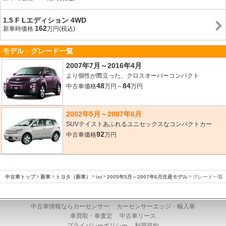
1.5 F Lエディション 4WD
162
新車時価格
万円(税込)
モデル・グレード一覧
2007年7月～2016年4月
より個性が際立った、クロスオーバーコンパクト
48
84
中古車価格
万円～
万円
2002年5月～2007年6月
SUVテイストあふれるユニセックスなコンパクトカー
92
中古車価格
万円
中古車トップ
新車
トヨタ（新車）
ist
2005年5月～2007年6月生産モデル
グレード一覧
中古車情報ならカーセンサー
カーセンサーエッジ・輸入車
車買取・車査定
中古車リース
プライバシーポリシー
利用規約