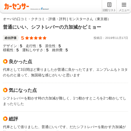
比較リスト
メニュー
オーパの口コミ・クチコミ・評価・評判 | モンスターさん（東京都）
普通にいい、シフトレバーの力加減かビミョー
5
総合評価
投稿日：
2019
年
11
月
17
日
5
5
5
デザイン :
走行性 :
居住性 :
5
5
5
積載性 :
運転しやすさ :
維持費 :
良かった点
代車として3日間ほど乗りましたが普通に良かったてます、エンブレムもトヨタ
のものと違って、無国籍な感じがいいと思います
気になった点
シフトレバーを動かす時の力加減が難しく、1つ動かすところを2つ動かしてし
まったりした
総評
代車として借りました、普通にいいです、だたシフトレバーを動かす力加減が