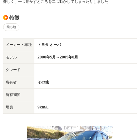
難しく、一つ動かすところを二つ動かしてしまったりしました
特徴
乗心地
メーカー・車種
トヨタ オーパ
モデル
2000年5月～2005年8月
グレード
-
所有者
その他
所有期間
-
燃費
9km/L