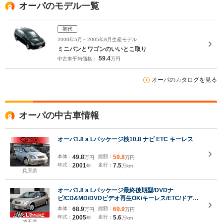
オーパのモデル一覧
初代
2000年5月～2005年8月生産モデル
ミニバンとワゴンのいいとこ取り
59.4
中古車平均価格：
万円
オーパのカタログを見る
オーパの中古車情報
オーパ1.8 a Lパッケージ検10.8 ナビ ETC キーレス
本体：
49.8
総額：
59.8
万円
万円
年式：
2001
走行：
7.5
年
万km
兵庫県
オーパ1.8 a Lパッケージ最終後期型/DVDナ
ビ/CD&MD/DVDビデオ再生OK/キーレス/ETC/ドアバ
イザー
本体：
68.9
総額：
69.9
万円
万円
年式：
2005
走行：
5.6
年
万km
埼玉県