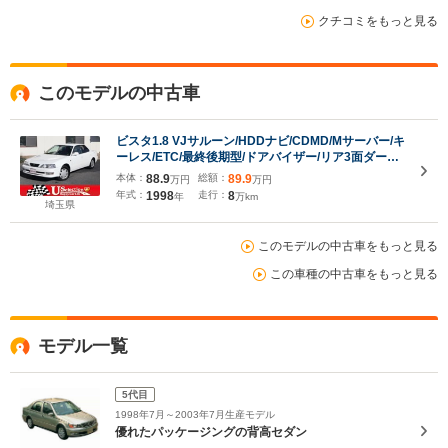
クチコミをもっと見る
このモデルの中古車
ビスタ1.8 VJサルーン/HDDナビ/CDMD/Mサーバー/キ
ーレス/ETC/最終後期型/ドアバイザー/リア3面ダーク
ガラス
本体：
88.9
総額：
89.9
万円
万円
年式：
1998
走行：
8
年
万km
埼玉県
このモデルの中古車をもっと見る
この車種の中古車をもっと見る
モデル一覧
5代目
1998年7月～2003年7月生産モデル
優れたパッケージングの背高セダン