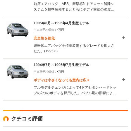
前席エアバッグ、ABS、衝撃感知ドアロック解除シ
ステムを標準装備するとともにボディ前部の強度も
高めて、安全性能を向上させている。同時に一部内
外装変更やエンジン改良も行っている。(1996.5)
1995年8月～1996年4月生産モデル
-
中古車平均価格：
万円
安全性を強化
運転席エアバッグを標準装備するグレードを拡大さ
せた。(1995.8)
1994年7月～1995年7月生産モデル
-
中古車平均価格：
万円
ボディは小さくなっても室内は広々
フルモデルチェンジによって4ドアセダンハードトッ
プの2つのボディを採用した。バブル期の影響によっ
て大型化されていたボディは5ナンバーサイズに戻
し、ダウンサイジングを図った。しかしFFの駆動方
式とホイールベースの50mm延長によって生まれる
室内スペースはさらに拡大されている。エンジンは
クチコミ評価
1.8L、2Lの直4ガソリンと2.2Lのディーゼルターボ
の3種類。2Lのガソリンでは4WDが選べる。セダン