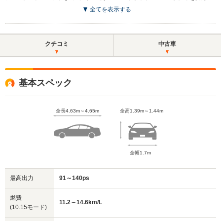
全てを表示する
クチコミ
中古車
基本スペック
全長4.63m～4.65m
全高1.39m～1.44m
全幅1.7m
最高出力
91～140ps
燃費
11.2～14.6km/L
(10.15モード)