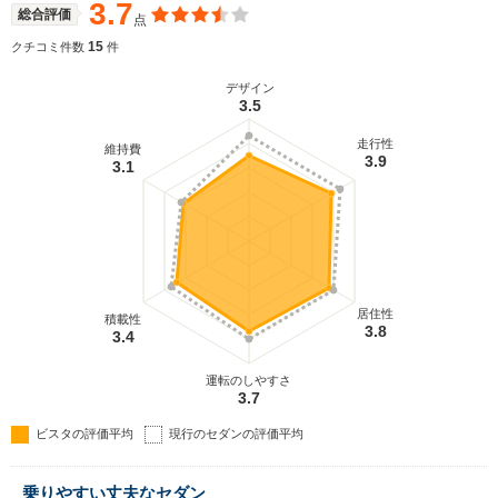
のみ運転席エアバッグが標準装備され、一部グレー
3.7
総合評価
点
ドには4WSも設定される。(1994.7)
15
クチコミ件数
件
デザイン
3.5
走行性
維持費
3.9
3.1
居住性
積載性
3.8
3.4
運転のしやすさ
3.7
ビスタの評価平均
現行のセダンの評価平均
乗りやすい丈夫なセダン