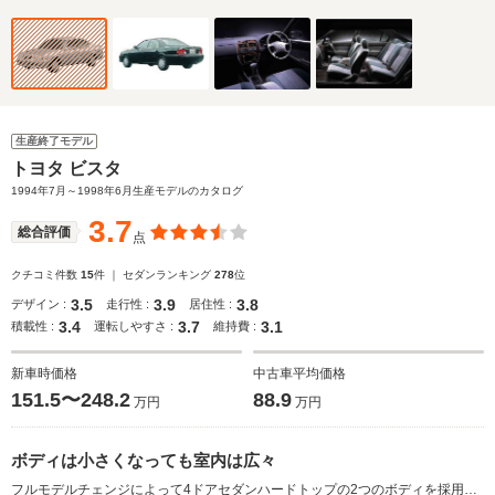
生産終了モデル
トヨタ ビスタ
1994年7月～1998年6月生産モデルのカタログ
3.7
総合評価
点
クチコミ件数
15
件 ｜ セダンランキング
278
位
3.5
3.9
3.8
デザイン :
走行性 :
居住性 :
3.4
3.7
3.1
積載性 :
運転しやすさ :
維持費 :
新車時価格
中古車平均価格
151.5〜248.2
88.9
万円
万円
ボディは小さくなっても室内は広々
フルモデルチェンジによって4ドアセダンハードトップの2つのボディを採用した。バブル期の影響によって大型化されていたボディは5ナンバーサイズに戻し、ダウンサイジングを図った。しかしFFの駆動方式とホイールベースの50mm延長によって生まれる室内スペースはさらに拡大されている。エンジンは1.8L、2Lの直4ガソリンと2.2Lのディーゼルターボの3種類。2Lのガソリンでは4WDが選べる。セダンのみ運転席エアバッグが標準装備され、一部グレードには4WSも設定される。(1994.7)