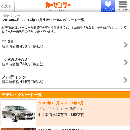
戻る
お気に入り
メニュー
ボルボ V70
2014年4月～2014年11月生産モデルのグレード一覧
新車時価格はメーカー発表当時の車両本体価格です。また基本情報など、その他の項目について
もメーカー発表時の情報に基いています。
T4 SE
493
新車時価格
万円(税込)
T6 AWD 4WD
740
新車時価格
万円(税込)
ノルディック
499
新車時価格
万円(税込)
モデル・グレード一覧
2007年11月～2017年2月
プレミアムワゴンの代表モデル
23
198
中古車価格
万円～
万円