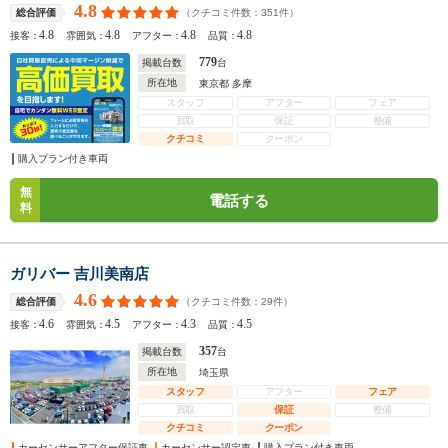
4.8
（クチコミ件数：
351
件）
総合評価
4.8
4.8
4.8
4.8
接客：
雰囲気：
アフター：
品質：
779
掲載台数
台
所在地
東京都 多摩
スタッフ
アフター
フェア
買取
保証
整備
クチコミ
クーポン
購入プラン付き車両
無
電話する
料
ガリバー 吉川美南店
4.6
（クチコミ件数：
29
件）
総合評価
4.6
4.5
4.3
4.5
接客：
雰囲気：
アフター：
品質：
357
掲載台数
台
所在地
埼玉県
スタッフ
アフター
フェア
買取
保証
整備
クチコミ
クーポン
カーセンサーアフター保証車
カーセンサー認定車
購入プラン付き車両