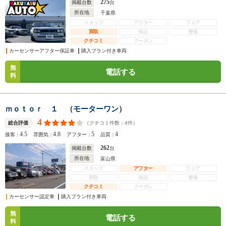
275
掲載台数
台
所在地
千葉県
スタッフ
アフター
フェア
買取
保証
整備
クチコミ
クーポン
カーセンサーアフター保証車
購入プラン付き車両
無
電話する
料
ｍｏｔｏｒ １ （モーターワン）
4
（クチコミ件数：
4
件）
総合評価
4.5
4.8
5
4
接客：
雰囲気：
アフター：
品質：
262
掲載台数
台
所在地
富山県
スタッフ
アフター
フェア
買取
保証
整備
クチコミ
クーポン
カーセンサー認定車
購入プラン付き車両
無
電話する
料