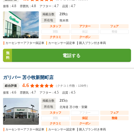
4.8
4.8
4.7
4.7
接客：
雰囲気：
アフター：
品質：
219
掲載台数
台
所在地
熊本県
スタッフ
アフター
フェア
買取
保証
整備
クチコミ
クーポン
カーセンサーアフター保証車
カーセンサー認定車
購入プラン付き車両
無
電話する
料
ガリバー 苫小牧新開町店
4.6
（クチコミ件数：
139
件）
総合評価
4.6
4.7
4.5
4.5
接客：
雰囲気：
アフター：
品質：
215
掲載台数
台
所在地
北海道 苫小牧・室蘭
スタッフ
アフター
フェア
買取
保証
整備
クチコミ
クーポン
カーセンサーアフター保証車
カーセンサー認定車
購入プラン付き車両