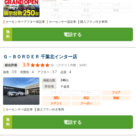
スタッフ
アフター
フェア
買取
保証
整備
クチコミ
クーポン
カーセンサーアフター保証車
カーセンサー認定車
購入プラン付き車両
無
電話する
料
Ｇ－ＢＯＲＤＥＲ 千葉北インター店
3.9
（クチコミ件数：
34
件）
総合評価
3.9
4
3.7
4
接客：
雰囲気：
アフター：
品質：
246
掲載台数
台
所在地
千葉県
スタッフ
アフター
フェア
買取
保証
整備
クチコミ
クーポン
カーセンサー認定車
購入プラン付き車両
無
電話する
料