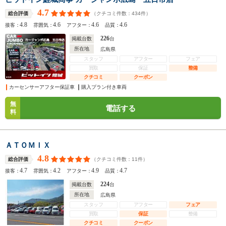
4.7
（クチコミ件数：
434
件）
総合評価
4.8
4.6
4.6
4.6
接客：
雰囲気：
アフター：
品質：
226
掲載台数
台
所在地
広島県
スタッフ
アフター
フェア
買取
保証
整備
クチコミ
クーポン
カーセンサーアフター保証車
購入プラン付き車両
無
電話する
料
ＡＴＯＭＩＸ
4.8
（クチコミ件数：
11
件）
総合評価
4.7
4.2
4.9
4.7
接客：
雰囲気：
アフター：
品質：
224
掲載台数
台
所在地
広島県
スタッフ
アフター
フェア
買取
保証
整備
クチコミ
クーポン