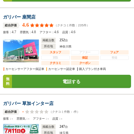
ガリバー 座間店
4.6
（クチコミ件数：
235
件）
総合評価
4.7
4.8
4.6
4.6
接客：
雰囲気：
アフター：
品質：
252
掲載台数
台
所在地
神奈川県
スタッフ
アフター
フェア
買取
保証
整備
クチコミ
クーポン
カーセンサーアフター保証車
カーセンサー認定車
購入プラン付き車両
無
電話する
料
ガリバー 草加インター店
-
（クチコミ件数：
-
件）
総合評価
-
-
-
-
接客：
雰囲気：
アフター：
品質：
247
掲載台数
台
所在地
埼玉県