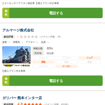
カーセンサーアフター保証車
購入プラン付き車両
無
電話する
料
アルマージ株式会社
-
（クチコミ件数：
-
件）
総合評価
-
-
-
-
接客：
雰囲気：
アフター：
品質：
223
掲載台数
台
所在地
埼玉県
スタッフ
アフター
フェア
買取
保証
整備
クチコミ
クーポン
購入プラン付き車両
無
電話する
料
ガリバー 熊本インター店
4.8
（クチコミ件数：
655
件）
総合評価