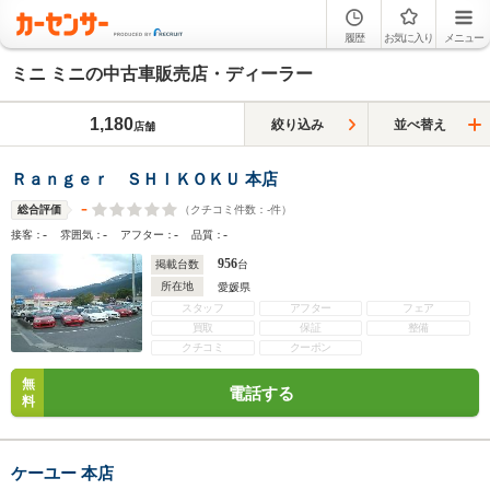
履歴
お気に入り
メニュー
ミニ ミニの中古車販売店・ディーラー
1,180
絞り込み
並べ替え
店舗
Ｒａｎｇｅｒ ＳＨＩＫＯＫＵ 本店
-
（クチコミ件数：
-
件）
総合評価
-
-
-
-
接客：
雰囲気：
アフター：
品質：
956
掲載台数
台
所在地
愛媛県
スタッフ
アフター
フェア
買取
保証
整備
クチコミ
クーポン
無
電話する
料
ケーユー 本店