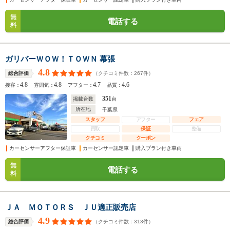
無
電話する
料
ガリバーＷＯＷ！ＴＯＷＮ 幕張
4.8
（クチコミ件数：
267
件）
総合評価
4.8
4.8
4.7
4.6
接客：
雰囲気：
アフター：
品質：
351
掲載台数
台
所在地
千葉県
スタッフ
アフター
フェア
買取
保証
整備
クチコミ
クーポン
カーセンサーアフター保証車
カーセンサー認定車
購入プラン付き車両
無
電話する
料
ＪＡ ＭＯＴＯＲＳ ＪＵ適正販売店
4.9
（クチコミ件数：
313
件）
総合評価