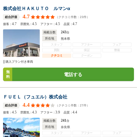
株式会社ＨＡＫＵＴＯ ルマンα
4.7
（クチコミ件数：
23
件）
総合評価
4.7
4.5
4.5
4.7
接客：
雰囲気：
アフター：
品質：
243
掲載台数
台
所在地
熊本県
スタッフ
アフター
フェア
買取
保証
整備
クチコミ
クーポン
購入プラン付き車両
無
電話する
料
ＦＵＥＬ（フュエル）株式会社
4.4
（クチコミ件数：
27
件）
総合評価
4.5
4.3
3.9
4.4
接客：
雰囲気：
アフター：
品質：
241
掲載台数
台
所在地
奈良県
スタッフ
アフター
フェア