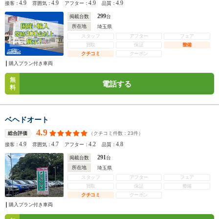
4.9
4.9
4.9
4.9
接客：
雰囲気：
アフター：
品質：
299
掲載台数
台
所在地
埼玉県
スタッフ
アフター
フェア
買取
保証
整備
クチコミ
クーポン
購入プラン付き車両
無
電話する
料
ベヘドオート
4.9
（クチコミ件数：
23
件）
総合評価
4.9
4.7
4.2
4.8
接客：
雰囲気：
アフター：
品質：
291
掲載台数
台
所在地
埼玉県
スタッフ
アフター
フェア
買取
保証
整備
クチコミ
クーポン
購入プラン付き車両