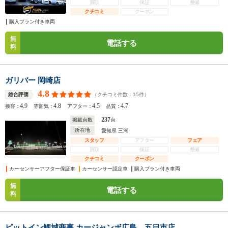
買取
保証
整備
クチコミ
クーポン
購入プラン付き車両
無
電話する
料
ガリバー 岡崎店
4.8
（クチコミ件数：
15
件）
総合評価
4.9
4.8
4.5
4.7
接客：
雰囲気：
アフター：
品質：
237
掲載台数
台
所在地
愛知県 三河
スタッフ
アフター
フェア
買取
保証
整備
クチコミ
クーポン
カーセンサーアフター保証車
カーセンサー認定車
購入プラン付き車両
無
電話する
料
ピットイン鯉城商事 カージャンボ広島 五日市店