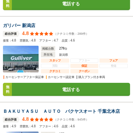
無
電話する
料
ガリバー 新潟店
4.8
（クチコミ件数：
289
件）
総合評価
4.8
4.8
4.7
4.6
接客：
雰囲気：
アフター：
品質：
279
掲載台数
台
所在地
新潟県
スタッフ
アフター
フェア
買取
保証
整備
クチコミ
クーポン
カーセンサーアフター保証車
カーセンサー認定車
購入プラン付き車両
無
電話する
料
ＢＡＫＵＹＡＳＵ ＡＵＴＯ バクヤスオート 千葉北本店
4.8
（クチコミ件数：
945
件）
総合評価
4.9
4.8
4.6
4.6
接客：
雰囲気：
アフター：
品質：