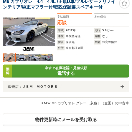
M6 カブリオレ 4.4 4.4L /正規D車/フルレザーメリノイ
ンテリア/純正マフラー付/取説保証書スペアキー付
支払総額
本体価格
応談
---
年式
2012
年
走行
5.6
万km
車検
車検整備無
修復
なし
保証
保証無
整備
法定整備付
住所
東京都江東区
今すぐ在庫確認・見積依頼
無
電話する
料
販売店：
ＪＥＭ ＭＯＴＯＲＳ
ＢＭＷ M6 カブリオレ グレー［灰色］（全国）の中古車
物件更新時にメールを受け取る