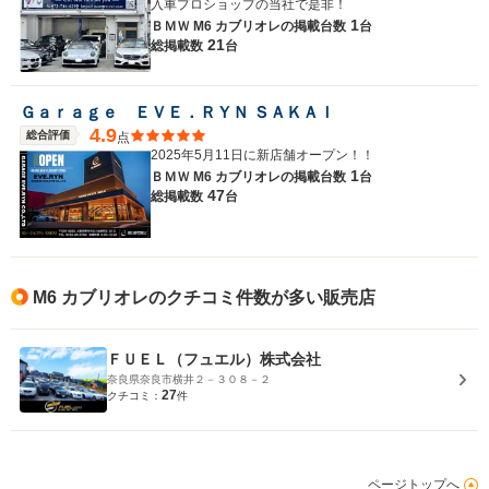
入車プロショップの当社で是非！
1
ＢＭＷ M6 カブリオレの
掲載台数
台
21
総掲載数
台
Ｇａｒａｇｅ ＥＶＥ．ＲＹＮ ＳＡＫＡＩ
4.9
総合評価
点
2025年5月11日に新店舗オープン！！
1
ＢＭＷ M6 カブリオレの
掲載台数
台
47
総掲載数
台
M6 カブリオレのクチコミ件数が多い販売店
ＦＵＥＬ（フュエル）株式会社
奈良県奈良市横井２－３０８－２
27
クチコミ：
件
ページトップへ