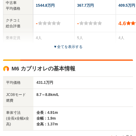
中古車
1544.8万円
367.7万円
409.5万円
平均価格
クチコミ
-
-
4.6
総合評価
乗車定員
4人
5人
4人
▼
全てを表示する
ドア数
2ドア
4ドア
2ドア
全高
全高
全
M6 カブリオレの基本情報
1.36m
1.4m
1.
平均価格
431.1万円
全幅
全幅
全
JC08モード
8.7～8.8km/L
サイズ
1.91m
1.9m
1
燃費
全長
全長
(全長x全幅x全高)
4.87m
5.02m
4.
車体寸法
全長：4.91m
(全長x全幅x全
全幅：1.9m
高)
全高：1.37m
ホイールベース
ホイールベース
ホイー
-m
-m