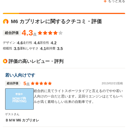
もっと見る
M6 カブリオレに関するクチコミ・評価
WLTCモード
-
-
-
燃費
4.3
総合評価
点
4.6
4.4
4.2
デザイン :
走行性 :
居住性 :
3.5
4.1
3.5
積載性 :
運転しやすさ :
維持費 :
排気量
4394cc
4394cc
4394cc
評価の高いレビュー・評判
駆動方式
4WD
FR
FR
若い人向けです
5
総合評価
2013/02/21投稿
点
総合的に見てライトスポーツタイプと言えるのでやや若い
人向けの一台だと思います。足回りエンジンはとてもレベ
ルが高く素晴らしい出来の自動車です。
ゲストさん
ＢＭＷ M6 カブリオレ