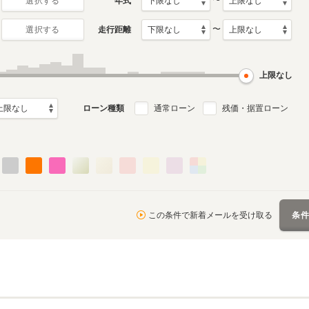
〜
年式
選択する
〜
走行距離
選択する
8代目
2月～2014年8月
1999年1月～2004年11月
ル
生産モデル
上限なし
ローン種類
通常ローン
残価・据置ローン
この条件で新着メールを受け取る
条