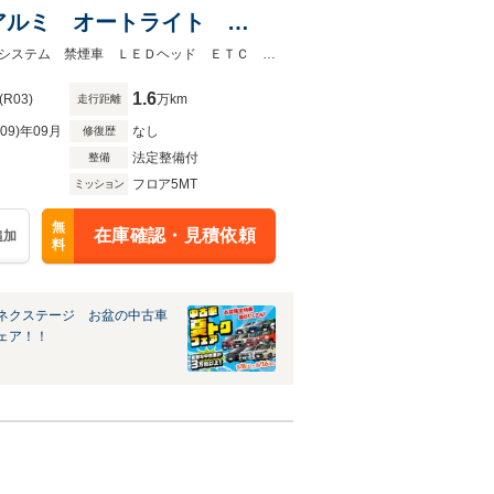
チアルミ オートライト
★グループ約３０，０００台の在庫から取り寄せ可能！★ＭＴ車 衝突被害軽減システム 禁煙車 ＬＥＤヘッド ＥＴＣ 純正１２インチアルミ オートライト ＣＤ
1.6
(R03)
万km
走行距離
R09)年09月
なし
修復歴
法定整備付
整備
フロア5MT
ミッション
無
在庫確認・見積依頼
追加
料
ネクステージ お盆の中古車
ェア！！