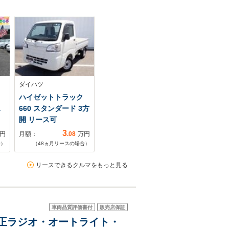
ダイハツ
ハイゼットトラック
ス
660 スタンダード 3方
開 リース可
3
円
月額：
.08
万円
合）
（
48
ヵ月リースの場合）
リースできるクルマをもっと見る
車両品質評価書付
販売店保証
 純正ラジオ・オートライト・