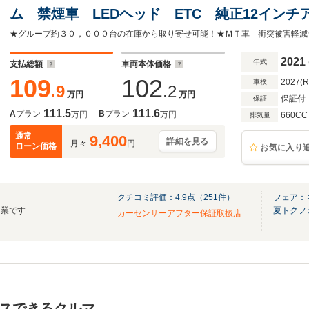
ム 禁煙車 LEDヘッド ETC 純正12イン
CD LEDフォグ
2021
年式
支払総額
車両本体価格
109
102
2027(
車検
.9
.2
万円
万円
保証付
保証
111.5
111.6
A
プラン
B
プラン
万円
万円
660CC
排気量
通常
9,400
詳細を見る
月々
円
ローン価格
お気に入り
クチコミ評価：
4.9
点（
251
件）
フェア：
企業です
夏トクフ
カーセンサーアフター保証取扱店
スできるクルマ