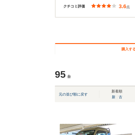
3.6
クチコミ評価
点
購入す
95
台
新着順
元の並び順に戻す
新
古