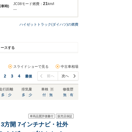
21
JC08モード燃費：
km/l
新車時)
---
ハイゼットトラック(ダイハツ)の燃費
リースする
スライドショーで見る
中古車相場
2
3
4
前へ
次へ
最後
走行距離
排気量
車検
修復歴
多
少
多
少
付
無
無
有
車両品質評価書付
販売店保証
 3方開 7インチナビ・社外