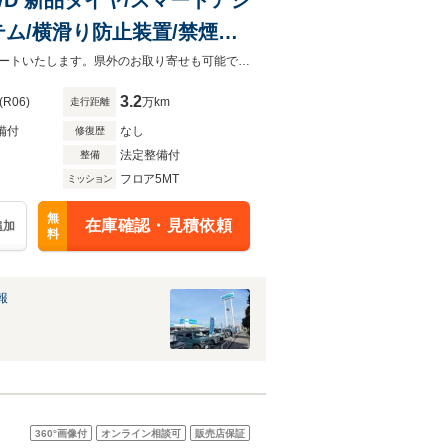
ム/横滑り防止装置/禁煙車/
ライト/ワンオーナー/マニュ
お客様が安心してカーライフをお楽しみいただけるよう社員一同心を込めてサポートいたします。県外のお取り寄せも可能です！是非お気軽にご相談ください。
3.2
(R06)
万km
走行距離
備付
なし
修復歴
法定整備付
整備
フロア5MT
ミッション
無
在庫確認・見積依頼
追加
料
報
360°
画像付
オンライン相談可
販売店保証