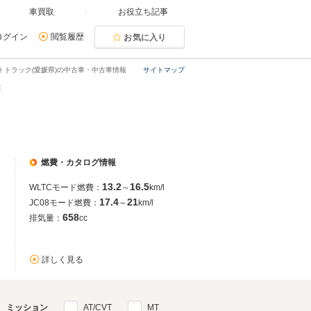
車買取
お役立ち記事
ログイン
閲覧履歴
お気に入り
トトラック(愛媛県)の中古車・中古車情報
サイトマップ
車
燃費・カタログ情報
13.2
16.5
WLTCモード燃費：
～
km/l
17.4
21
JC08モード燃費：
～
km/l
658
排気量：
cc
詳しく見る
ミッション
AT/CVT
MT