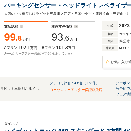
パーキングセンサー・ヘッドライトレベライザ
ドアバイザー・ゴムマット・ABS・エアコン・
2023
年式
支払総額
車両本体価格
99
93
2027(
車検
.8
.6
万円
万円
保証付
保証
102.1
101.3
A
プラン
B
プラン
万円
万円
660CC
排気量
カーセンサーアフター保証がAプランに付いています
お気に入り
店
クチコミ評価：
4.8
点（
128
件）
クーポン：
愛媛で新車、中古車を買うならラビット三島川之江インター店へ！川之江インターすぐ♪
号予約で
カーセンサーアフター保証取扱店
フェア情
ダイハツ
ハイゼットトラック 660 スタンダード 3方開 4