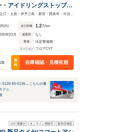
ー・アイドリングストップ・
パワステ・スペアキー有り
人気の中古車探しはラビット三島川之江店・四国中央市・新居浜市・三好市・川之江・土居・伊予三島・新宮・西条市・今治市・観音寺市・三豊市・愛媛・ラビット三島川之江インター店
1.2
(R05)
万km
走行距離
R09)年03月
なし
修復歴
法定整備無
整備
フロアCVT
ミッション
無
在庫確認・見積依頼
追加
料
0120-65-0136←こちらの番
カフェ…
報
360°
画像付
オンライン相談可
販売店保証
WD 新品タイヤ/スマートアシ