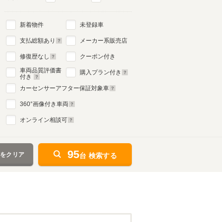
新着物件
未登録車
支払総額あり
メーカー系販売店
修復歴なし
クーポン付き
車両品質評価書
購入プラン付き
付き
カーセンサーアフター保証対象車
360
°画像付き車両
オンライン相談可
95
件をクリア
台 検索する