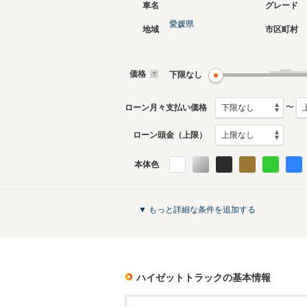
車名
グレード
愛媛県
地域
市区町村
現行
9代目
2014年9月～生産中
2004年1
生産モデ
価格
下限なし
ハイゼットトラックのカタログを見る
〜
ローン月々支払い価格
ローン頭金（上限）
本体色
▼ もっと詳細な条件を追加する
ハイゼットトラック
の基本情報