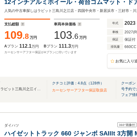
12インチアルミホイール・荷台ゴムマット・ド
パーキングセンサー・ヘッドライトレベライザ
イビーム・ワンオーナー
2023
年式
支払総額
車両本体価格
109
103
2027(
車検
.8
.6
万円
万円
保証付
保証
112.1
111.3
A
プラン
B
プラン
万円
万円
660CC
排気量
カーセンサーアフター保証がAプランに付いています
お気に入り
店
クチコミ評価：
4.8
点（
128
件）
クーポン：
愛媛で新車、中古車を買うならラビット三島川之江インター店へ！川之江インターすぐ♪
号予約で
カーセンサーアフター保証取扱店
フェア情
360°
画像付
ダイハツ
ハイゼットトラック 660 ジャンボ SAIIIt 3