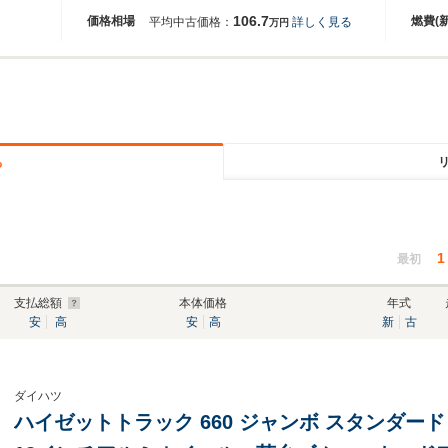
106.7
価格相場
燃費(
平均中古価格：
詳しく見る
万円
る
1
最初
支払総額
本体価格
年式
安
高
安
高
新
古
ダイハツ
ハイゼットトラック 660 ジャンボ スタンダード