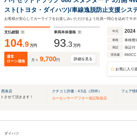
スト(トヨタ・ダイハツ)/車線逸脱防止支援システ
エアバッグ 運転席/パワーステアリング/オート
アルエアコン
2024
年式
支払総額
車両本体価格
104
93
車検整
車検
.9
.3
万円
万円
保証付
保証
660CC
排気量
通常
9,700
詳細を見る
月々
円
ローン価格
お気に入り
 西条店
クチコミ評価：
4.5
点（
35
件）
フェア情
ートさせて頂きます！
カーセンサーアフター保証取扱店
ダイハツ