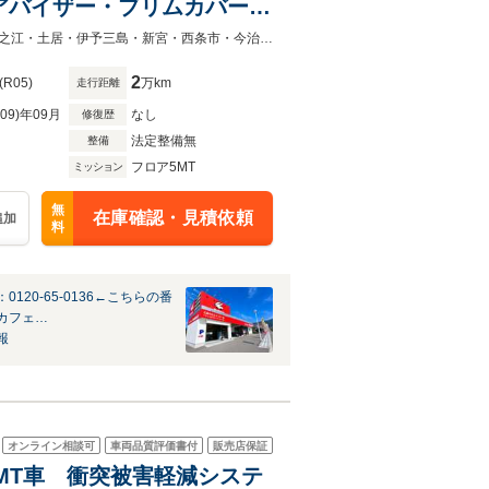
アバイザー・ブリムカバー・
ー・オートライト・オートハ
人気の中古車探しはラビット三島川之江店・四国中央市・新居浜市・三好市・川之江・土居・伊予三島・新宮・西条市・今治市・観音寺市・三豊市・愛媛・ラビット三島川之江インター店
2
(R05)
万km
走行距離
R09)年09月
なし
修復歴
法定整備無
整備
フロア5MT
ミッション
無
在庫確認・見積依頼
追加
料
0120-65-0136←こちらの番
カフェ…
報
オンライン相談可
車両品質評価書付
販売店保証
方開 MT車 衝突被害軽減システ