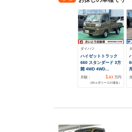
ダイハツ
ハイゼットトラック
660 スタンダード 3方
開 4WD 4WD…
1
月額：
.63
万円
（
60
ヵ月リースの場合）