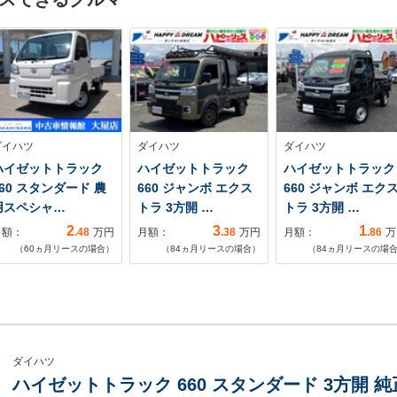
ダイハツ
ダイハツ
ダイハツ
ハイゼットトラック
ハイゼットトラック
ハイゼットトラック
660 スタンダード 農
660 ジャンボ エクス
660 ジャンボ エク
用スペシャ…
トラ 3方開 …
トラ 3方開 …
2
3
1
月額：
.48
万円
月額：
.38
万円
月額：
.86
万
（
60
ヵ月リースの場合）
（
84
ヵ月リースの場合）
（
84
ヵ月リースの場
ダイハツ
ハイゼットトラック 660 スタンダード 3方開