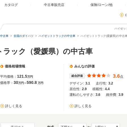
カタログ
中古車販売店
保険/ローン/他
ハイゼッ
中古車
全国のダイハツ
ハイゼットトラックの中古車
ハイゼットトラック(愛媛県)の中古
トラック（愛媛県）の中古車
価格相場情報
みんなの評価
3.6
121.5
総合評価
平均価格：
点
万円
30
590.8
価格帯：
万円～
万円
デザイン:
3.1
走行性:
3.2
居住性:
2.9
積載性:
4.4
運転のしやすさ:
3.6
維持費:
3.9
詳しく見る
詳しく見る