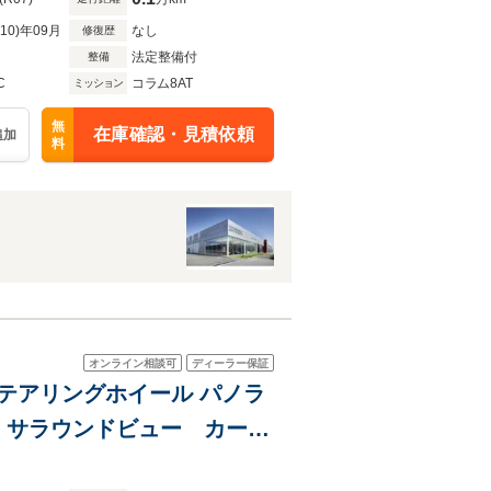
R10)年09月
なし
修復歴
法定整備付
整備
C
コラム8AT
ミッション
無
在庫確認・見積依頼
追加
料
オンライン相談可
ディーラー保証
テアリングホイール パノラ
 サラウンドビュー カーボ
サイドスカート/リアデュフ