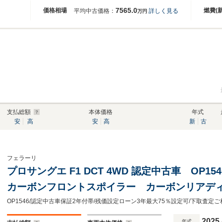
7565.0
価格相場
燃費(
平均中古価格：
詳しく見る
万円
支払総額
本体価格
年式
安
高
安
高
新
古
フェラーリ
プロサングエ F1 DCT 4WD 認定中古車 OP
カーボンフロントスポイラー カーボンリアデ
ターシルカバー カーボンホイールアーチ サス
ボンステアリングホイール
2025
年式