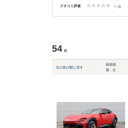
－
クチコミ評価
点
54
台
新着順
元の並び順に戻す
新
古