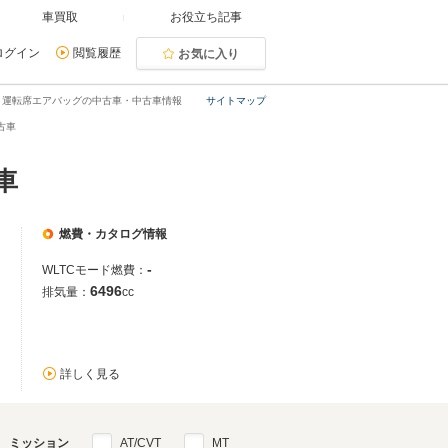
車買取
お役立ち記事
ログイン
閲覧履歴
お気に入り
・運転席エアバッグの中古車・中古車情報
サイトマップ
古車
車
燃費・カタログ情報
-
WLTCモード燃費：
6496
排気量：
cc
詳しく見る
ミッション
AT/CVT
MT