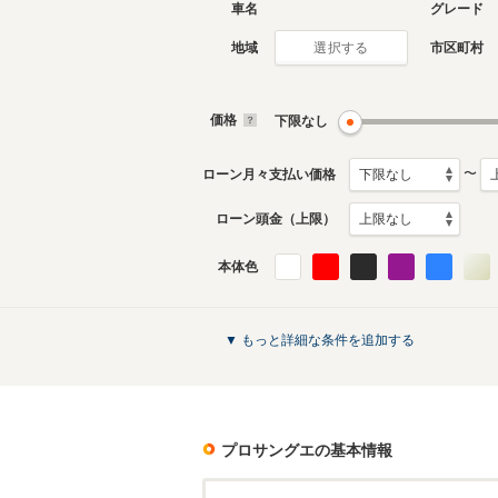
車名
グレード
地域
市区町村
選択する
価格
下限なし
〜
ローン月々支払い価格
ローン頭金（上限）
本体色
▼ もっと詳細な条件を追加する
プロサングエ
の基本情報