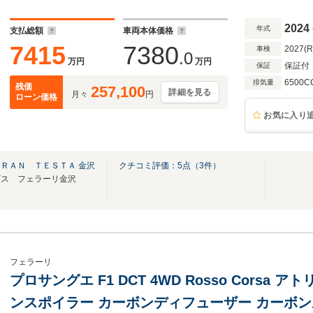
グ Fスポイラー エクステリアシルカバー R
アーチ
2024
年式
支払総額
車両本体価格
7415
7380
2027(
車検
.0
万円
万円
保証付
保証
6500C
排気量
残価
257,100
詳細を見る
月々
円
ローン価格
お気に入り
ＲＡＮ ＴＥＳＴＡ 金沢
クチコミ評価：
5
点（
3
件）
ビス フェラーリ金沢
フェラーリ
プロサングエ F1 DCT 4WD Rosso Corsa アト
ンスポイラー カーボンディフューザー カーボン