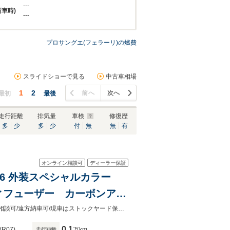
---
新車時)
---
プロサングエ(フェラーリ)の燃費
スライドショーで見る
中古車相場
1
2
前へ
次へ
最初
最後
走行距離
排気量
車検
修復歴
多
少
多
少
付
無
無
有
オンライン相談可
ディーラー保証
1546 外装スペシャルカラー
ィフューザー カーボンアウ
ペンションリフター カー
OP1546/認定中古車保証2年付帯/残価設定ローン3年最大75％設定可/下取査定ご相談可/遠方納車可/現車はストックヤード保管の為、ご確認希望の際は事前にお問い合わせください
0.1
(R07)
万km
走行距離