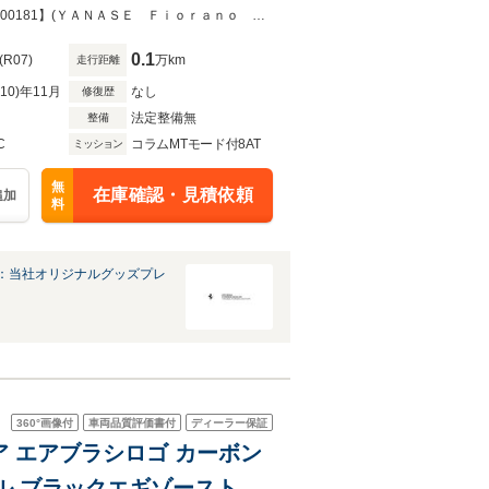
ンリフター
新車保証付き 残価設定３年・残価率７５％設定可能です【お問合わせ No.450000181】(ＹＡＮＡＳＥ Ｆｉｏｒａｎｏ Ｍｏｔｏｒｉ)
0.1
(R07)
万km
走行距離
R10)年11月
なし
修復歴
法定整備無
整備
C
コラムMTモード付8AT
ミッション
無
在庫確認・見積依頼
追加
料
：当社オリジナルグッズプレ
360°
画像付
車両品質評価書付
ディーラー保証
ステア エアブラシロゴ カーボン
ル ブラックエギゾーストパ