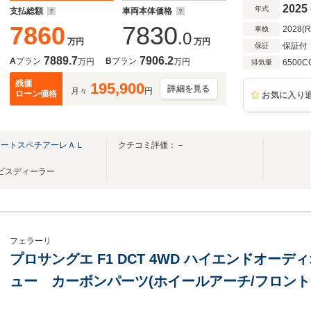
ューザー)
2025
年式
支払総額
車両本体価格
7860
7830
2028(
車検
.0
万円
万円
保証付
保証
7889.7
7906.2
A
プラン
B
プラン
万円
万円
6500C
排気量
残価
195,900
詳細を見る
月々
円
ローン価格
お気に入り
オートスペチアーレＡＬ
クチコミ評価：－
Ｐ
ービスディーラー
フェラーリ
プロサングエ F1 DCT 4WD ハイエンドオー
ュー カーボンパーツ(ホイールアーチ/フロント
ト/リアデュフューザー)