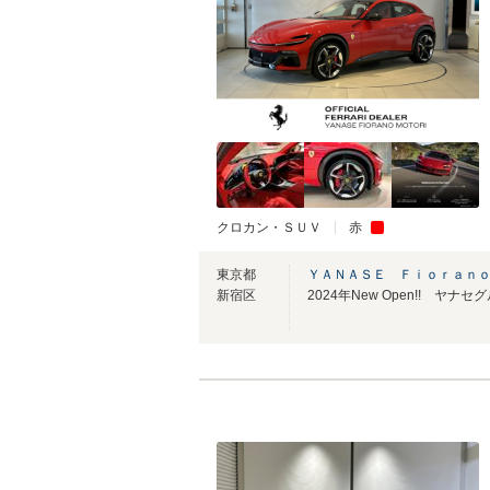
クロカン・ＳＵＶ
赤
東京都
ＹＡＮＡＳＥ Ｆｉｏｒａｎ
新宿区