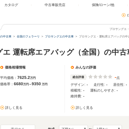
カタログ
中古車販売店
保険/ローン/他
プロサングエ
の中古車
全国のフェラーリ
プロサングエの中古車
プロサングエ・運転席エアバッグの中
グエ 運転席エアバッグ（全国）の中古
価格相場情報
みんなの評価
-
7625.2
総合評価
平均価格：
点
万円
6680
9350
価格帯：
万円～
万円
デザイン:
-
走行性:
-
居住性:
-
積載性:
-
運転のしやすさ:
-
維持費:
-
詳しく見る
詳しく見る