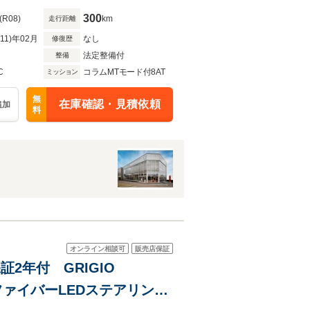
300
(R08)
km
走行距離
R11)年02月
なし
修復歴
法定整備付
整備
C
コラムMTモード付8AT
ミッション
無
在庫確認・見積依頼
追加
料
オンライン相談可
販売店保証
車保証2年付 GRIGIO
ファイバーLEDステアリン