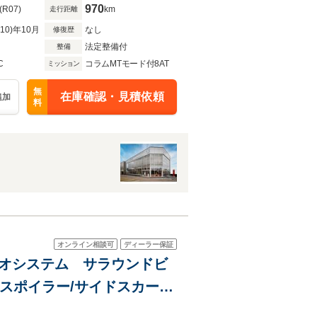
970
(R07)
km
走行距離
R10)年10月
なし
修復歴
法定整備付
整備
C
コラムMTモード付8AT
ミッション
無
在庫確認・見積依頼
追加
料
オンライン相談可
ディーラー保証
ディオシステム サラウンドビ
スポイラー/サイドスカー