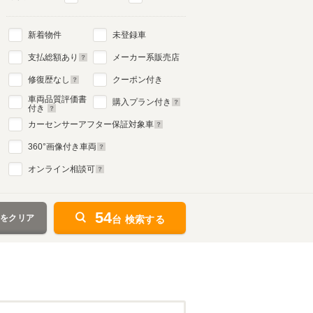
新着物件
未登録車
支払総額あり
メーカー系販売店
修復歴なし
クーポン付き
車両品質評価書
購入プラン付き
付き
カーセンサーアフター保証対象車
360
°画像付き車両
オンライン相談可
54
件をクリア
台 検索する