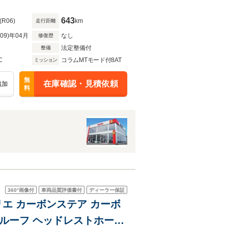
ディフューザー ホイール
643
(R06)
km
走行距離
R09)年04月
なし
修復歴
法定整備付
整備
C
コラムMTモード付8AT
ミッション
無
在庫確認・見積依頼
追加
料
360°
画像付
車両品質評価書付
ディーラー保証
リエ カーボンステア カーボ
ルーフ ヘッドレストホース