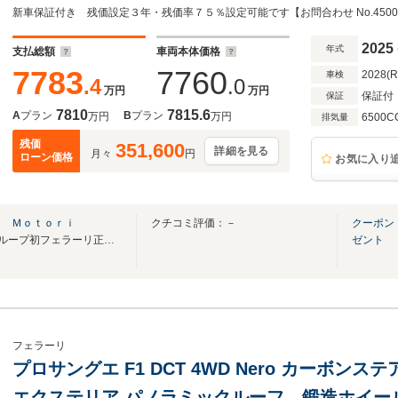
ステッチ プレミアムオーディオ サスペンショ
2025
年式
支払総額
車両本体価格
7783
7760
2028(
車検
.4
.0
万円
万円
保証付
保証
7810
7815.6
A
プラン
B
プラン
万円
万円
6500C
排気量
残価
351,600
詳細を見る
月々
円
ローン価格
お気に入り
ｏ Ｍｏｔｏｒｉ
クチコミ評価：－
クーポン
2024年New Open!! ヤナセグループ初フェラーリ正規販売店
ゼント
フェラーリ
プロサングエ F1 DCT 4WD Nero カーボン
エクステリア パノラミックルーフ 鍛造ホイー