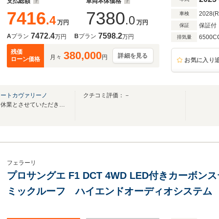
支払総額
車両本体価格
7416
7380
2028(
車検
.4
.0
万円
万円
保証付
保証
7472.4
7598.2
A
プラン
B
プラン
万円
万円
6500C
排気量
残価
380,000
詳細を見る
月々
円
ローン価格
お気に入り
オートカヴァリーノ
クチコミ評価：－
８／９～８／１５の期間は夏季休業とさせていただきます。
フェラーリ
プロサングエ F1 DCT 4WD LED付きカーボンス
ミックルーフ ハイエンドオーディオシステム
ンパーツ(ホイールアーチ/フロントスポイラー/