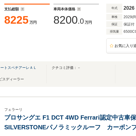
2026
年式
支払総額
車両本体価格
8225
8200
2029(
車検
.0
万円
万円
保証付
保証
6500C
排気量
お気に入り
オートスペチアーレＡＬ
クチコミ評価：－
Ｐ
ービスディーラー
フェラーリ
プロサングエ F1 DCT 4WD Ferrari認定中古
SILVERSTONEパノラミックルーフ カーボン