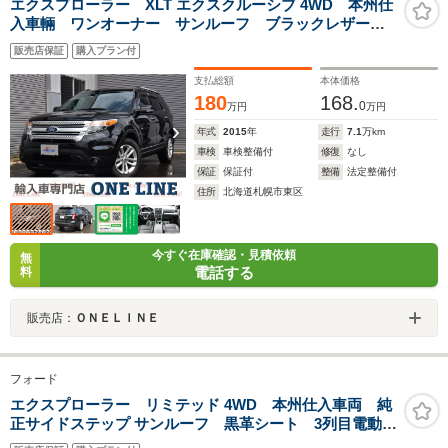
エクスプローラー XLT エクスクルーシブ 4WD 本州仕
入車輛 ワンオーナー サンルーフ ブラックレザーシ
ート
販売店保証
購入プラン付
支払総額
本体価格
180
168.
0
万円
万円
年式
2015
年
走行
7.1
万km
車検
車検整備付
修復
なし
保証
保証付
整備
法定整備付
住所
北海道札幌市東区
今すぐ在庫確認・見積依頼
無
電話する
料
販売店：
ＯＮＥＬＩＮＥ
フォード
エクスプローラー リミテッド 4WD 本州仕入車両 純
正サイドステップ サンルーフ 黒革シート 3列目電動格
納シート パワーテールゲート HOT&COOLシート