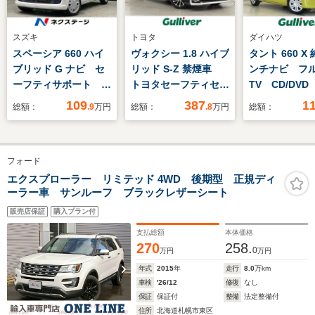
スズキ
トヨタ
ダイハツ
スペーシア 660 ハイ
ヴォクシー 1.8 ハイブ
タント 660 X
ブリッド G ナビ セ
リッド S-Z 禁煙車
ンチナビ フ
ーフティサポート ド
トヨタセーフティセン
TV CD/DV
ラレコ クリアランス
ス 純正10.5型ディス
Bluetooth 
109
387
1
総額：
.9
万円
総額：
.8
万円
総額：
ソナー 地デジ スマ
プレイオーディオナビ
Car Play
ートキー オートライ
TV ユニバーサルス
メラ スマー
ト オートハイビー
テップ 両側電動スラ
ト 衝突軽減
フォード
ム 車線逸脱警報 ア
イドドア アダプティ
ム シートヒ
イドリングストップ
ブクルーズコントロー
両側パワース
エクスプローラー リミテッド 4WD 後期型 正規ディ
ーラー車 サンルーフ ブラックレザーシート
オートエアコン 電動
ル レーンディパーチ
オートライト
格納ドアミラー 横滑
ャーアラート クリア
ーセンサー
販売店保証
購入プラン付
り防止 禁煙車
ランスソナー
支払総額
本体価格
270
258.
0
万円
万円
年式
2015
年
走行
8.0
万km
車検
'26/12
修復
なし
保証
保証付
整備
法定整備付
住所
北海道札幌市東区