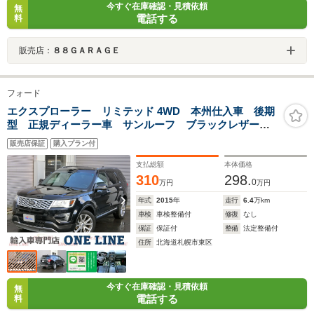
今すぐ在庫確認・見積依頼
無
電話する
料
販売店：
８８ＧＡＲＡＧＥ
フォード
エクスプローラー リミテッド 4WD 本州仕入車 後期
型 正規ディーラー車 サンルーフ ブラックレザーシ
ート
販売店保証
購入プラン付
支払総額
本体価格
310
298.
0
万円
万円
年式
2015
年
走行
6.4
万km
車検
車検整備付
修復
なし
保証
保証付
整備
法定整備付
住所
北海道札幌市東区
今すぐ在庫確認・見積依頼
無
電話する
料