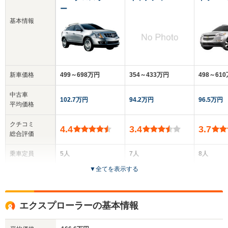
ー
基本情報
新車価格
499～698万円
354～433万円
498～61
中古車
102.7万円
94.2万円
96.5万円
平均価格
クチコミ
4.4
3.4
3.7
総合評価
乗車定員
5人
7人
8人
▼
全てを表示する
ドア数
5ドア
5ドア
5ドア
全高
全高
全高
エクスプローラーの基本情報
1.69m
1.79m
1.79m