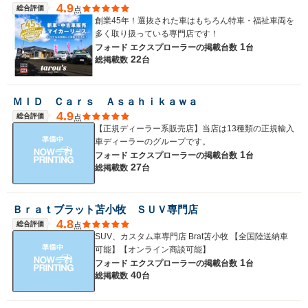
4.9
総合評価
点
創業45年！選抜された車はもちろん特車・福祉車両を
多く取り扱っている専門店です！
1
フォード エクスプローラーの
掲載台数
台
22
総掲載数
台
ＭＩＤ Ｃａｒｓ Ａｓａｈｉｋａｗａ
4.9
総合評価
点
【正規ディーラー系販売店】当店は13種類の正規輸入
車ディーラーのグループです。
1
フォード エクスプローラーの
掲載台数
台
27
総掲載数
台
Ｂｒａｔブラット苫小牧 ＳＵＶ専門店
4.8
総合評価
点
SUV、カスタム車専門店 Brat苫小牧 【全国陸送納車
可能】【オンライン商談可能】
1
フォード エクスプローラーの
掲載台数
台
40
総掲載数
台