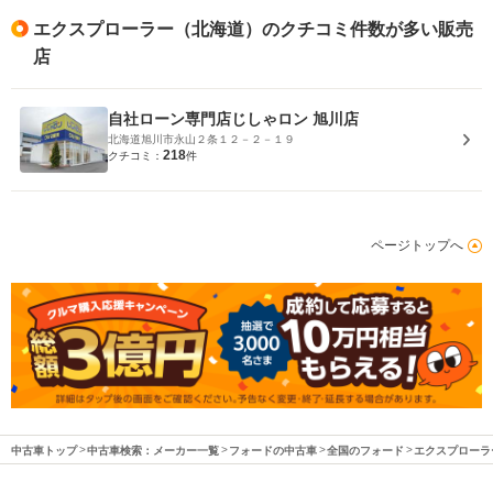
エクスプローラー（北海道）のクチコミ件数が多い販売
店
自社ローン専門店じしゃロン 旭川店
北海道旭川市永山２条１２－２－１９
218
クチコミ：
件
ページトップへ
中古車トップ
中古車検索：メーカー一覧
フォードの中古車
全国のフォード
エクスプローラ