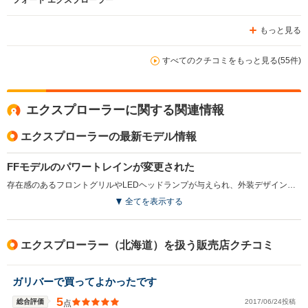
もっと見る
すべてのクチコミをもっと見る(55件)
エクスプローラーに関する関連情報
エクスプローラーの最新モデル情報
FFモデルのパワートレインが変更された
存在感のあるフロントグリルやLEDヘッドランプが与えられ、外装デザインが刷新されている。室内も静粛性が向上している。また、FFモデルのエンジンが従来の2Lから2.3Lへ変更され、出力とトルクが向上。燃費性能も約5％改善している。さらに6速ATもパドルスイッチ付に改められている（2015.10）
全てを表示する
エクスプローラー（北海道）を扱う販売店クチコミ
ガリバーで買ってよかったです
5
総合評価
2017/06/24投稿
点