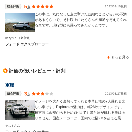
5
総合評価
2022/01/10投稿
点
この車は、気になった点に挙げた些細なことぐらいの不満
があるくらいで、それ以上にたくさんの満足を与えてくれ
る車です。現行型にも乗ってみたかったです。
kozyさん
（東京都）
フォード エクスプローラー
もっと見る
評価の低いレビュー・評判
軍艦
3
総合評価
2013/03/27投稿
点
イメージを大きく裏切ってくれる本革仕様の7人乗れる楽
しい車です。Explorerの魅力は、幅2Mのデザインです。
横方向に余裕があるため3列目でも隣と肩が触れる事はあ
りません。国産メーカーは、国内では幅2Mを超える乗用
車を発売することはないでしょう。
ゲストさん
フォード エクスプローラー