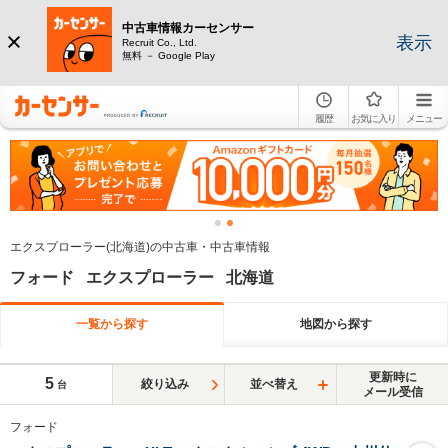
中古車情報カーセンサー
表示
Recruit Co., Ltd.
無料 － Google Play
履歴
お気に入り
メニュー
エクスプローラー(北海道)の中古車・中古車情報
フォード エクスプローラー 北海道
一覧から探す
地図から探す
更新時に
5
絞り込み
並べ替え
台
メール受信
フォード