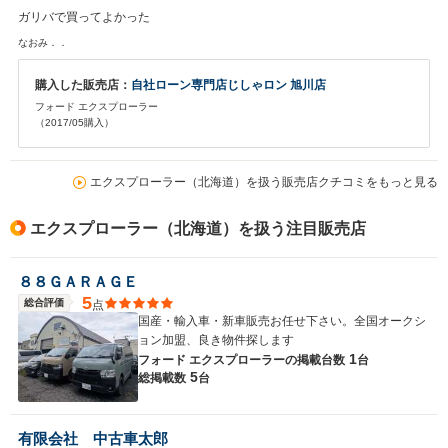
ガリバで買ってよかった
なおみ．．
購入した販売店：
自社ローン専門店じしゃロン 旭川店
フォード エクスプローラー
（2017/05購入）
エクスプローラー（北海道）を扱う販売店クチコミをもっと見る
エクスプローラー（北海道）を扱う注目販売店
８８ＧＡＲＡＧＥ
5
総合評価
点
国産・輸入車・新車販売お任せ下さい。全国オークシ
ョン加盟、良き物件探します
1
フォード エクスプローラーの
掲載台数
台
5
総掲載数
台
有限会社 中古車太郎