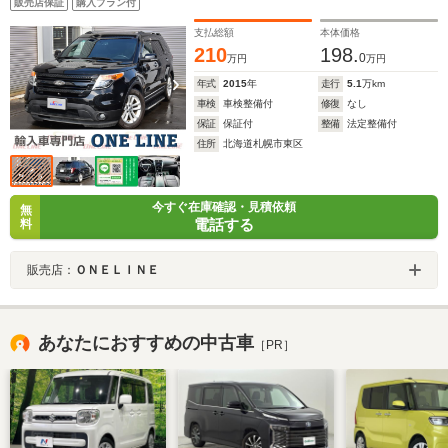
販売店保証
購入プラン付
支払総額
本体価格
210
198.
0
万円
万円
年式
2015
年
走行
5.1
万km
車検
車検整備付
修復
なし
保証
保証付
整備
法定整備付
住所
北海道札幌市東区
今すぐ在庫確認・見積依頼
無
電話する
料
販売店：
ＯＮＥＬＩＮＥ
あなたにおすすめの中古車
［PR］