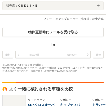
販売店：
ＯＮＥＬＩＮＥ
フォード エクスプローラー（北海道）の中古車
物件更新時にメールを受け取る
1
/1
最初
前の30件
次の30件
最後
※人気のクルマは平均1ヶ月で掲載終了
物件数合計1万台以上のメーカー｜算出データ期間：2024年9月～11月｜内容：物件数合計1万
台以上のメーカーのうち、掲載が終了した物件数が1,000台以上の場合
よく一緒に検討される車種を比較
キャデラック
シボレー
シボレー
SRXクロスオーバ
キャプティバ
トラバー