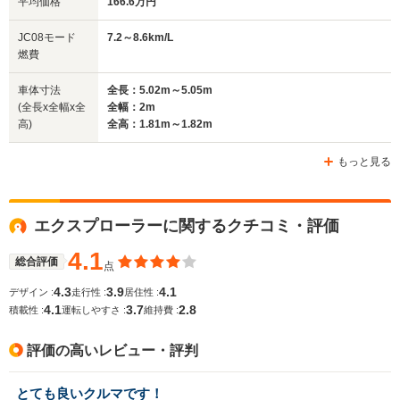
平均価格
166.6万円
全幅
全幅
全
JC08モード
7.2～8.6km/L
サイズ
1.91m
1.85m～1.88m
1.
燃費
全長
全長
(全長x全幅x全高)
4.86m
4.69m
5.
車体寸法
全長：5.02m～5.05m
(全長x全幅x全
全幅：2m
高)
全高：1.81m～1.82m
ホイールベース
ホイールベース
ホイー
-m
-m
もっと見る
エクスプローラーに関するクチコミ・評価
WLTCモード
-
-
-
燃費
4.1
総合評価
点
4.3
3.9
4.1
デザイン :
走行性 :
居住性 :
4.1
3.7
2.8
積載性 :
運転しやすさ :
維持費 :
排気量
2997cc
2382cc
3564cc
評価の高いレビュー・評判
駆動方式
4WD
4WD
FF、4WD
とても良いクルマです！