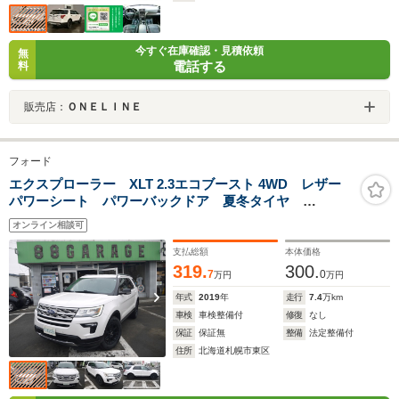
今すぐ在庫確認・見積依頼
無
電話する
料
販売店：
ＯＮＥＬＩＮＥ
フォード
エクスプローラー XLT 2.3エコブースト 4WD レザー
パワーシート パワーバックドア 夏冬タイヤ
CARFAX・AUTO CHECK REPORT 資料有
オンライン相談可
支払総額
本体価格
319.
300.
7
0
万円
万円
年式
2019
年
走行
7.4
万km
車検
車検整備付
修復
なし
保証
保証無
整備
法定整備付
住所
北海道札幌市東区