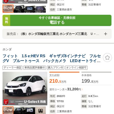
保証
保証付
整備
法定整備付
住所
三重県鈴鹿市
今すぐ在庫確認・見積依頼
無
電話する
料
販売店：
（株）ホンダ四輪販売三重北 ホンダカーズ三重北 Ｕ－Ｓｅｌｅｃｔ鈴鹿
ホンダ
フィット 1.5 e:HEV RS ギャザズ8インチナビ フルセ
グV ブルートゥース バックカメラ LEDオートライ
ト オートハイビーム ETC車載器 ワンオーナー 禁
ディーラー保証
車両品質評価書付
購入プラン付
オンライン相談可
煙車 パーキングセンサー Hセンシング ドラレコ パ
ドルシフト
支払総額
本体価格
210.
199.
5
8
万円
万円
31,200
通常ローン
月々
円
年式
2022
年
走行
3.8
万km
車検
'27/11
修復
なし
保証
保証付
整備
法定整備付
住所
三重県鈴鹿市