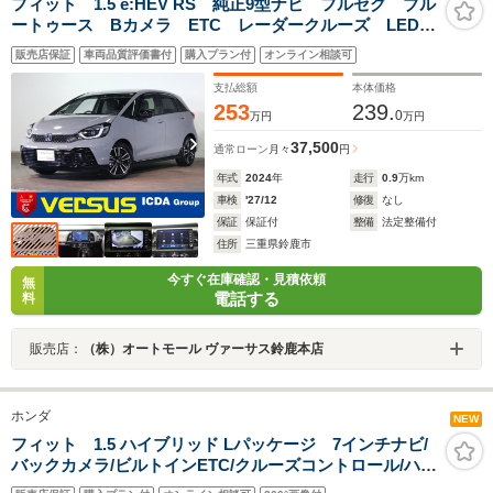
フィット 1.5 e:HEV RS 純正9型ナビ フルセグ ブル
ートゥース Bカメラ ETC レーダークルーズ LEDオ
ートライト パドルシフト ハーフレザー 純正16AW
販売店保証
車両品質評価書付
購入プラン付
オンライン相談可
ホンダセンシング コーナーセンサー 自社買取車 禁
煙車
支払総額
本体価格
253
239.
0
万円
万円
37,500
通常ローン
月々
円
年式
2024
年
走行
0.9
万km
車検
'27/12
修復
なし
保証
保証付
整備
法定整備付
住所
三重県鈴鹿市
今すぐ在庫確認・見積依頼
無
電話する
料
販売店：
（株）オートモール ヴァーサス鈴鹿本店
ホンダ
NEW
フィット 1.5 ハイブリッド Lパッケージ 7インチナビ/
バックカメラ/ビルトインETC/クルーズコントロール/ハー
フレザーシート/オートライト/LEDヘッドライト/ステアリ