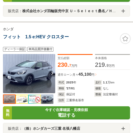
販売店：
株式会社ホンダ四輪販売中京 Ｕ－Ｓｅｌｅｃｔ桑名／Ｈｏｎｄａ Ｃａｒｓ 三重東
ホンダ
フィット 1.5 e:HEV クロスター
ディーラー保証
車両品質評価書付
支払総額
本体価格
230.
219.
7
9
万円
万円
45,100
通常ローン
月々
円
年式
2025
年
走行
1.1
万km
車検
'27/01
修復
なし
保証
保証付
整備
法定整備付
住所
三重県名張市
今すぐ在庫確認・見積依頼
無
電話する
料
販売店：
（株）ホンダカーズ三重 名張八幡店