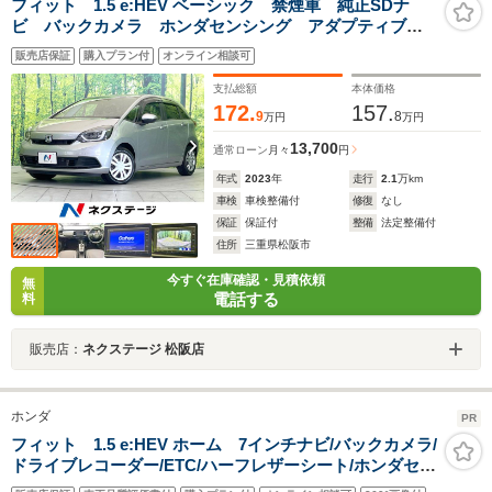
フィット 1.5 e:HEV ベーシック 禁煙車 純正SDナ
ビ バックカメラ ホンダセンシング アダプティブレ
ーダークルーズ スマートキー LEDヘッド ETC ク
販売店保証
購入プラン付
オンライン相談可
リアランスソナー オートハイビーム 電子パーキン
グ Bluetooth
支払総額
本体価格
172.
157.
9
8
万円
万円
13,700
通常ローン
月々
円
年式
2023
年
走行
2.1
万km
車検
車検整備付
修復
なし
保証
保証付
整備
法定整備付
住所
三重県松阪市
今すぐ在庫確認・見積依頼
無
電話する
料
販売店：
ネクステージ 松阪店
ホンダ
PR
フィット 1.5 e:HEV ホーム 7インチナビ/バックカメラ/
ドライブレコーダー/ETC/ハーフレザーシート/ホンダセン
シング/衝突軽減ブレーキ/車線維持支援システム/アダプテ