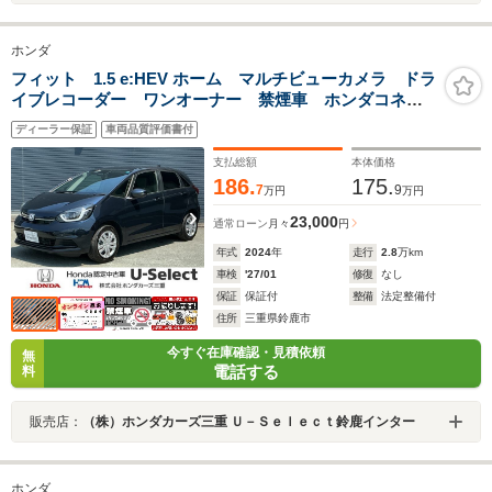
ホンダ
フィット 1.5 e:HEV ホーム マルチビューカメラ ドラ
イブレコーダー ワンオーナー 禁煙車 ホンダコネク
トナビ フルセグTV Bluetooth バックカメラ ETC
ディーラー保証
車両品質評価書付
LEDヘッドライト ホンダセンシング 電子パーキング
支払総額
本体価格
186.
175.
7
9
万円
万円
23,000
通常ローン
月々
円
年式
2024
年
走行
2.8
万km
車検
'27/01
修復
なし
保証
保証付
整備
法定整備付
住所
三重県鈴鹿市
今すぐ在庫確認・見積依頼
無
電話する
料
販売店：
（株）ホンダカーズ三重 Ｕ－Ｓｅｌｅｃｔ鈴鹿インター
ホンダ