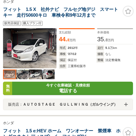
ホンダ
フィット 1.5 X 社外ナビ フルセグ地デジ スマート
キー 走行50600キロ 車検令和9年12月まで
販売店保証
購入プラン付
支払総額
本体価格
44.
35.
8
8
万円
万円
年式
2012
年
走行
5.1
万km
車検
'27/12
修復
なし
保証
保証付
整備
法定整備無
住所
三重県松阪市
今すぐ在庫確認・見積依頼
無
電話する
料
販売店：
ＡＵＴＯＳＴＡＧＥ ＧＵＬＬＷＩＮＧ（ガルウイング）
ホンダ
フィット 1.5 e:HEV ホーム ワンオーナー 禁煙車 ホ