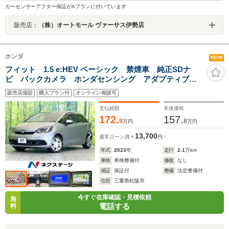
カーセンサーアフター保証がAプランに付いています
販売店：
（株）オートモール ヴァーサス伊勢店
ホンダ
NEW
フィット 1.5 e:HEV ベーシック 禁煙車 純正SDナ
ビ バックカメラ ホンダセンシング アダプティブレ
ーダークルーズ スマートキー LEDヘッド ETC ク
販売店保証
購入プラン付
オンライン相談可
リアランスソナー オートハイビーム 電子パーキン
グ Bluetooth
支払総額
本体価格
172.
157.
9
8
万円
万円
13,700
通常ローン
月々
円
年式
2023
年
走行
2.1
万km
車検
車検整備付
修復
なし
保証
保証付
整備
法定整備付
住所
三重県松阪市
今すぐ在庫確認・見積依頼
無
電話する
料