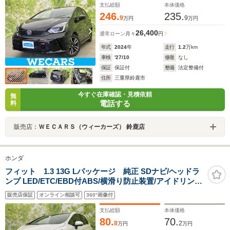
支払総額
本体価格
246.
235.
9
9
万円
万円
26,400
通常ローン
月々
円
年式
2024
年
走行
1.2
万km
車検
'27/10
修復
なし
保証
保証付
整備
法定整備付
住所
三重県鈴鹿市
今すぐ在庫確認・見積依頼
無
電話する
料
販売店：
ＷＥＣＡＲＳ（ウィーカーズ） 鈴鹿店
ホンダ
フィット 1.3 13G Lパッケージ 純正 SDナビ/ヘッドラ
ンプ LED/ETC/EBD付ABS/横滑り防止装置/アイドリング
ストップ/バックモニター/ワンセグTV/エアバッグ 運転席/
販売店保証
オンライン相談可
360°画像付
エアバッグ 助手席/衝突安全ボディ
支払総額
本体価格
80.
70.
8
2
万円
万円