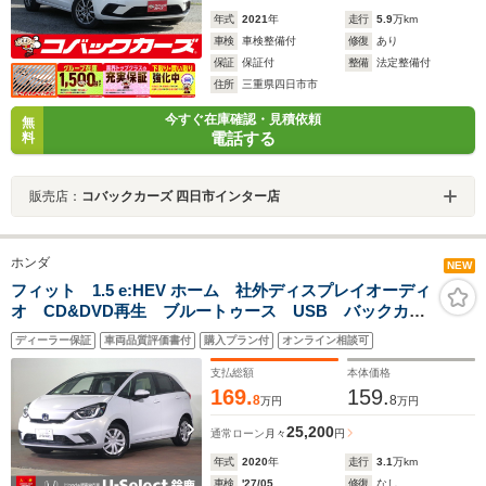
年式
2021
年
走行
5.9
万km
車検
車検整備付
修復
あり
保証
保証付
整備
法定整備付
住所
三重県四日市市
今すぐ在庫確認・見積依頼
無
電話する
料
販売店：
コバックカーズ 四日市インター店
ホンダ
NEW
フィット 1.5 e:HEV ホーム 社外ディスプレイオーディ
オ CD&DVD再生 ブルートゥース USB バックカメ
ラ ハーフレザーシート アクティブクルーズコントロ
ディーラー保証
車両品質評価書付
購入プラン付
オンライン相談可
ール LEDオートライト スマートキー ワンオーナ
ー 禁煙車
支払総額
本体価格
169.
159.
8
8
万円
万円
25,200
通常ローン
月々
円
年式
2020
年
走行
3.1
万km
車検
'27/05
修復
なし