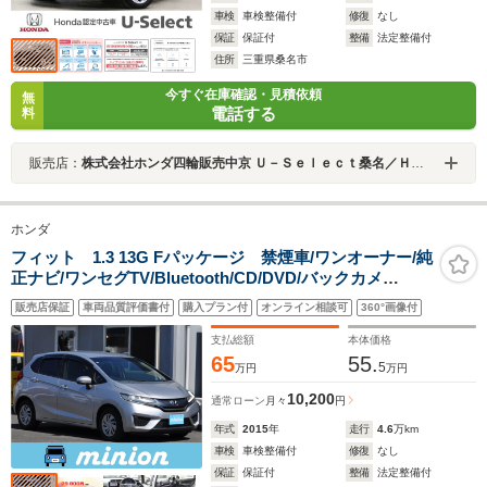
車検
車検整備付
修復
なし
保証
保証付
整備
法定整備付
住所
三重県桑名市
今すぐ在庫確認・見積依頼
無
電話する
料
販売店：
株式会社ホンダ四輪販売中京 Ｕ－Ｓｅｌｅｃｔ桑名／Ｈｏｎｄａ Ｃａｒｓ 三重東
ホンダ
フィット 1.3 13G Fパッケージ 禁煙車/ワンオーナー/純
正ナビ/ワンセグTV/Bluetooth/CD/DVD/バックカメ
ラ/ETC/ステアリングリモコン/スマートキー2個/プッシュ
販売店保証
車両品質評価書付
購入プラン付
オンライン相談可
360°画像付
スタート/キー連動格納サイドミラー/整備記録簿あり
支払総額
本体価格
65
55.
5
万円
万円
10,200
通常ローン
月々
円
年式
2015
年
走行
4.6
万km
車検
車検整備付
修復
なし
保証
保証付
整備
法定整備付