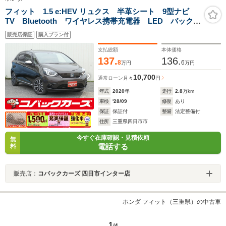
フィット 1.5 e:HEV リュクス 半革シート 9型ナビ
TV Bluetooth ワイヤレス携帯充電器 LED バックカ
メラ ドライブレコーダー ETC シートヒーター レ
販売店保証
購入プラン付
ーダークルーズ
支払総額
本体価格
137.
136.
8
6
万円
万円
10,700
通常ローン
月々
円
年式
2020
年
走行
2.8
万km
車検
'28/09
修復
あり
保証
保証付
整備
法定整備付
住所
三重県四日市市
今すぐ在庫確認・見積依頼
無
電話する
料
販売店：
コバックカーズ 四日市インター店
ホンダ フィット（三重県）の中古車
1