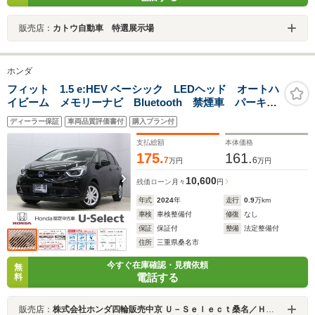
販売店：
カトウ自動車 特選展示場
ホンダ
フィット 1.5 e:HEV ベーシック LEDヘッド オートハ
イビーム メモリーナビ Bluetooth 禁煙車 パーキン
グセンサー 渋滞追従クルーズ 車線維持支援 電子パ
ディーラー保証
車両品質評価書付
購入プラン付
ーキング ブレーキホールド 前後誤発進抑制 ETC車
載器 レンタUP
支払総額
本体価格
175.
161.
7
6
万円
万円
10,600
残価ローン
月々
円
年式
2024
年
走行
0.9
万km
車検
車検整備付
修復
なし
保証
保証付
整備
法定整備付
住所
三重県桑名市
今すぐ在庫確認・見積依頼
無
電話する
料
販売店：
株式会社ホンダ四輪販売中京 Ｕ－Ｓｅｌｅｃｔ桑名／Ｈｏｎｄａ Ｃａｒｓ 三重東