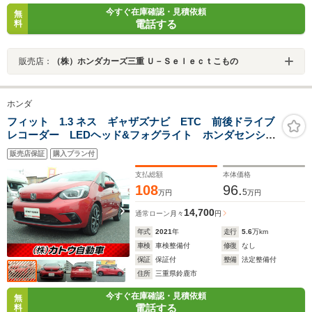
今すぐ在庫確認・見積依頼
無
電話する
料
販売店：
（株）ホンダカーズ三重 Ｕ－Ｓｅｌｅｃｔこもの
ホンダ
フィット 1.3 ネス ギャザズナビ ETC 前後ドライブ
レコーダー LEDヘッド&フォグライト ホンダセンシン
グ クルーズコントロール バックカメラ クリアラン
販売店保証
購入プラン付
スソナー 16インチAW オートエアコン リアヒーター
ダクト
支払総額
本体価格
108
96.
5
万円
万円
14,700
通常ローン
月々
円
年式
2021
年
走行
5.6
万km
車検
車検整備付
修復
なし
保証
保証付
整備
法定整備付
住所
三重県鈴鹿市
今すぐ在庫確認・見積依頼
無
電話する
料