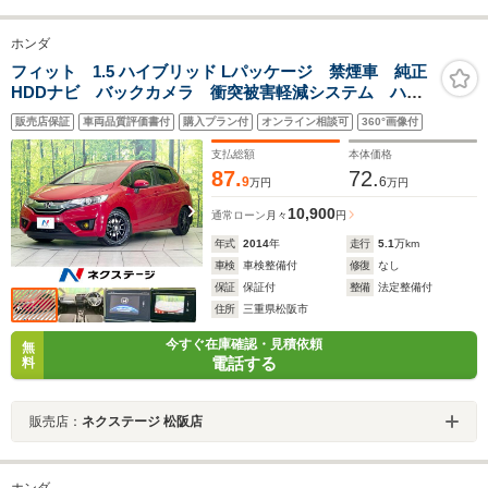
ホンダ
フィット 1.5 ハイブリッド Lパッケージ 禁煙車 純正
HDDナビ バックカメラ 衝突被害軽減システム ハー
フレザーシート ドラレコ コーナーセンサー スマー
販売店保証
車両品質評価書付
購入プラン付
オンライン相談可
360°画像付
トキー LEDヘッド ビルトインETC クルコン オー
トライト オートエアコン
支払総額
本体価格
87.
72.
9
6
万円
万円
10,900
通常ローン
月々
円
年式
2014
年
走行
5.1
万km
車検
車検整備付
修復
なし
保証
保証付
整備
法定整備付
住所
三重県松阪市
今すぐ在庫確認・見積依頼
無
電話する
料
販売店：
ネクステージ 松阪店