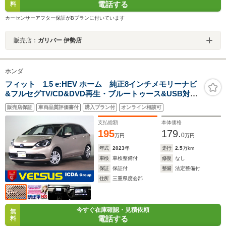
電話する
料
カーセンサーアフター保証がBプランに付いています
販売店：
ガリバー 伊勢店
ホンダ
フィット 1.5 e:HEV ホーム 純正8インチメモリーナビ
&フルセグTV/CD&DVD再生・ブルートゥース&USB対応/
バックカメラ/前後ドラレコ/シートヒーター/LEDオートラ
販売店保証
車両品質評価書付
購入プラン付
オンライン相談可
イト/レーダークルーズC/ホンダセンシング/UVカット&プ
ライバシーG/試乗車
支払総額
本体価格
195
179.
0
万円
万円
年式
2023
年
走行
2.5
万km
車検
車検整備付
修復
なし
保証
保証付
整備
法定整備付
住所
三重県度会郡
今すぐ在庫確認・見積依頼
無
電話する
料