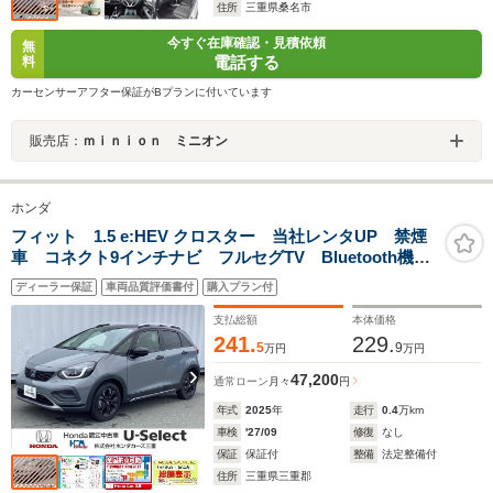
住所
三重県桑名市
今すぐ在庫確認・見積依頼
無
電話する
料
カーセンサーアフター保証がBプランに付いています
販売店：
ｍｉｎｉｏｎ ミニオン
ホンダ
フィット 1.5 e:HEV クロスター 当社レンタUP 禁煙
車 コネクト9インチナビ フルセグTV Bluetooth機
能 バックモニター ドライブレコーダー前後
ディーラー保証
車両品質評価書付
購入プラン付
2.0ETC LEDヘッドライト アルミ フロアマット装
備 スペアキー
支払総額
本体価格
241.
229.
5
9
万円
万円
47,200
通常ローン
月々
円
年式
2025
年
走行
0.4
万km
車検
'27/09
修復
なし
保証
保証付
整備
法定整備付
住所
三重県三重郡