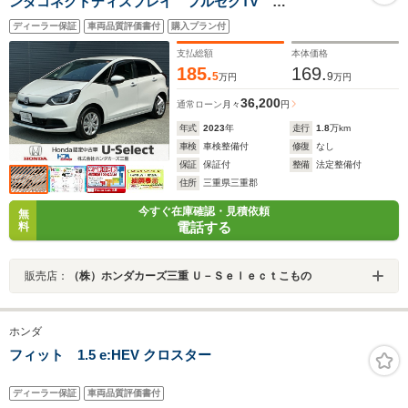
ンダコネクトディスプレイ フルセグTV
BluetoothAudio AppleCayPlay バックカメラ
ディーラー保証
車両品質評価書付
購入プラン付
ETC LEDヘッドライト ドライブレコーダー スマー
トキー
支払総額
本体価格
185.
169.
5
9
万円
万円
36,200
通常ローン
月々
円
年式
2023
年
走行
1.8
万km
車検
車検整備付
修復
なし
保証
保証付
整備
法定整備付
住所
三重県三重郡
今すぐ在庫確認・見積依頼
無
電話する
料
販売店：
（株）ホンダカーズ三重 Ｕ－Ｓｅｌｅｃｔこもの
ホンダ
フィット 1.5 e:HEV クロスター
ディーラー保証
車両品質評価書付