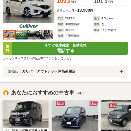
109.
101.
8
3
万円
万円
13,900
通常ローン
月々
円
年式
2017
年
走行
6.3
万km
車検
車検整備付
修復
なし
保証
保証付
整備
法定整備付
住所
三重県津市
今すぐ在庫確認・見積依頼
無
電話する
料
カーセンサーアフター保証がBプランに付いています
販売店：
ガリバー アウトレット津高茶屋店
あなたにおすすめの中古車
［PR］