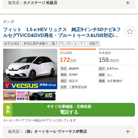
販売店：
ネクステージ 松阪店
ホンダ
フィット 1.5 e:HEV リュクス 純正9インチSDナビ&フ
ルセグTV/CD&DVD再生・ブルートゥース&USB対応/バ
ックカメラ/前後ドラレコ/ETC/シートヒーター/インテリ
販売店保証
車両品質評価書付
購入プラン付
オンライン相談可
キー/携帯充電/アダプティブクルーズ/LEDライト/ホンダ
センシング/純正アルミ/禁煙車
支払総額
本体価格
172
159.
0
万円
万円
年式
2020
年
走行
4.9
万km
車検
'27/07
修復
なし
保証
保証付
整備
法定整備付
住所
三重県度会郡
今すぐ在庫確認・見積依頼
無
電話する
料
カーセンサーアフター保証がAプランに付いています
販売店：
（株）オートモール ヴァーサス伊勢店