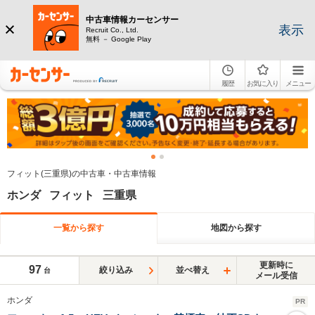
中古車情報カーセンサー
表示
Recruit Co., Ltd.
無料 － Google Play
履歴
お気に入り
メニュー
フィット(三重県)の中古車・中古車情報
ホンダ フィット 三重県
一覧から探す
地図から探す
更新時に
97
絞り込み
並べ替え
台
メール受信
ホンダ
PR