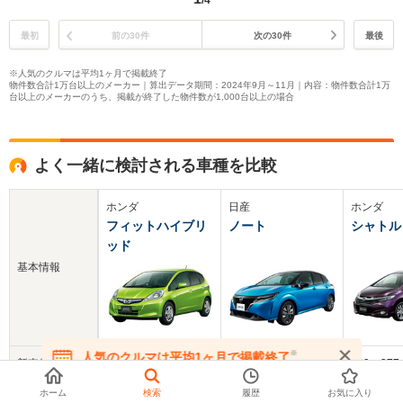
/4
最初
前の30件
次の30件
最後
※人気のクルマは平均1ヶ月で掲載終了
物件数合計1万台以上のメーカー｜算出データ期間：2024年9月～11月｜内容：物件数合計1万
台以上のメーカーのうち、掲載が終了した物件数が1,000台以上の場合
よく一緒に検討される車種を比較
ホンダ
日産
ホンダ
フィットハイブリ
ノート
シャトル
ッド
基本情報
※
人気のクルマは平均1ヶ月で掲載終了
新車価格
159～210万円
203～310.9万円
169～277
在庫が無くなる前にお問い合わせください
ホーム
検索
履歴
お気に入り
中古車