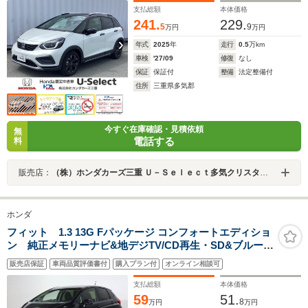
支払総額
本体価格
241.
229.
5
9
万円
万円
年式
2025
年
走行
0.5
万km
車検
'27/09
修復
なし
保証
保証付
整備
法定整備付
住所
三重県多気郡
今すぐ在庫確認・見積依頼
無
電話する
料
販売店：
（株）ホンダカーズ三重 Ｕ－Ｓｅｌｅｃｔ多気クリスタルタウン
ホンダ
フィット 1.3 13G Fパッケージ コンフォートエディショ
ン 純正メモリーナビ&地デジTV/CD再生・SD&ブルート
ゥース対応/バックカメラ/オートエアコン/インテリキー&
販売店保証
車両品質評価書付
購入プラン付
オンライン相談可
スペア/シートヒーター/横滑り防止/UVカット&プライバ
シーガラス/タイミングチェーン/禁煙/ユーザー買取車
支払総額
本体価格
59
51.
8
万円
万円