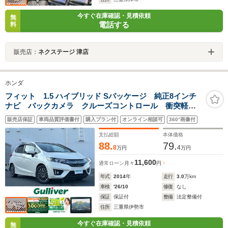
今すぐ在庫確認・見積依頼
無
電話する
料
販売店：
ネクステージ 津店
ホンダ
フィット 1.5 ハイブリッド Sパッケージ 純正8インチ
ナビ バックカメラ クルーズコントロール 衝突軽減
システム ECON 純正フロアマット 社外アルミホイ
販売店保証
車両品質評価書付
購入プラン付
オンライン相談可
360°画像付
ール オートライト LEDヘッドライト フロントフォ
グランプ パドルシフト 禁煙車
支払総額
本体価格
88.
79.
8
4
万円
万円
11,600
通常ローン
月々
円
年式
2014
年
走行
3.0
万km
車検
'26/10
修復
なし
保証
保証付
整備
法定整備付
住所
三重県伊勢市
今すぐ在庫確認・見積依頼
無