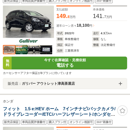
販売店保証
車両品質評価書付
購入プラン付
オンライン相談可
360°画像付
ィブクルーズコントロール/パーキングセンサー/LEDライ
ト
支払総額
本体価格
149.
141.
8
7
万円
万円
18,100
通常ローン
月々
円
年式
2022
年
走行
4.3
万km
車検
車検整備付
修復
なし
保証
保証付
整備
法定整備付
住所
三重県津市
今すぐ在庫確認・見積依頼
無
電話する
料
カーセンサーアフター保証がBプランに付いています
販売店：
ガリバー アウトレット津高茶屋店
ホンダ
フィット 1.5 e:HEV ホーム 7インチナビ/バックカメラ/
ドライブレコーダー/ETC/ハーフレザーシート/ホンダセン
シング/衝突軽減ブレーキ/車線維持支援システム/アダプテ
販売店保証
車両品質評価書付
購入プラン付
オンライン相談可
360°画像付
ィブクルーズコントロール/パーキングセンサー/LEDライ