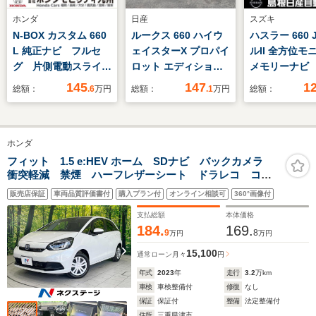
ホンダ
日産
スズキ
N-BOX カスタム 660
ルークス 660 ハイウ
ハスラー 660
L 純正ナビ フルセ
ェイスターX プロパイ
ルII 全方位モ
グ 片側電動スライド
ロット エディション
メモリーナビ
ドア
両側オートスライドド
145
147
1
総額：
.6
万円
総額：
.1
万円
総額：
ア 純正9インチナビ
ホンダ
フィット 1.5 e:HEV ホーム SDナビ バックカメラ
衝突軽減 禁煙 ハーフレザーシート ドラレコ コー
ナーセンサー スマートキー LEDヘッド ビルトイン
販売店保証
車両品質評価書付
購入プラン付
オンライン相談可
360°画像付
ETC 純正15インチアルミ オートライト
支払総額
本体価格
184.
169.
9
8
万円
万円
15,100
通常ローン
月々
円
年式
2023
年
走行
3.2
万km
車検
車検整備付
修復
なし
保証
保証付
整備
法定整備付
住所
三重県津市