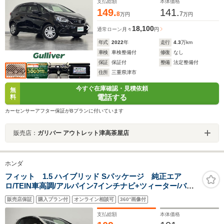
ト
支払総額
本体価格
149.
141.
8
7
万円
万円
18,100
通常ローン
月々
円
年式
2022
年
走行
4.3
万km
車検
車検整備付
修復
なし
保証
保証付
整備
法定整備付
住所
三重県津市
今すぐ在庫確認・見積依頼
無
電話する
料
カーセンサーアフター保証がBプランに付いています
販売店：
ガリバー アウトレット津高茶屋店
ホンダ
フィット 1.5 ハイブリッド Sパッケージ 純正エア
ロ/TEIN車高調/アルパイン7インチナビ+ツィーター/バッ
クカメラ/ETC/クルーズコントロール/シティーブレーキア
販売店保証
購入プラン付
オンライン相談可
360°画像付
クティブシステム/パドルシフト/LEDヘッドライト/オート
ライト/16AW
支払総額
本体価格