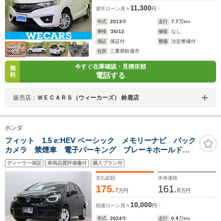
11,300
通常ローン
月々
円
年式
2013
年
走行
7.7
万km
車検
'26/12
修復
なし
保証
保証付
整備
法定整備付
住所
三重県鈴鹿市
今すぐ在庫確認・見積依頼
無
電話する
料
販売店：
ＷＥＣＡＲＳ（ウィーカーズ） 鈴鹿店
ホンダ
フィット 1.5 e:HEV ベーシック メモリーナビ バック
カメラ 禁煙車 電子パーキング ブレーキホールド
パーキングセンサー 渋滞追従クルーズ LEDヘッド
ディーラー保証
車両品質評価書付
購入プラン付
オートハイビーム ETC 電動格納ミラー レンタアッ
プ
支払総額
本体価格
175.
161.
7
6
万円
万円
10,000
残価ローン
月々
円
年式
2024
年
走行
0.9
万km