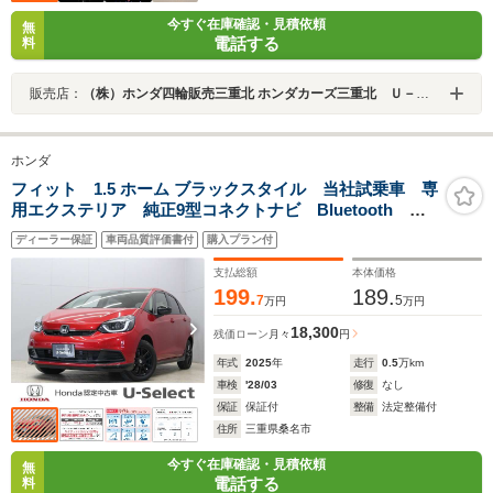
今すぐ在庫確認・見積依頼
無
電話する
料
販売店：
（株）ホンダ四輪販売三重北 ホンダカーズ三重北 Ｕ－Ｓｅｌｅｃｔ鈴鹿
ホンダ
フィット 1.5 ホーム ブラックスタイル 当社試乗車 専
用エクステリア 純正9型コネクトナビ Bluetooth 禁
煙車 パーキングセンサー オートハイビーム 渋滞追
ディーラー保証
車両品質評価書付
購入プラン付
従クルーズ 車線維持支援 電子パーキング ブレーキ
ホールド 専用15AW
支払総額
本体価格
199.
189.
7
5
万円
万円
18,300
残価ローン
月々
円
年式
2025
年
走行
0.5
万km
車検
'28/03
修復
なし
保証
保証付
整備
法定整備付
住所
三重県桑名市
今すぐ在庫確認・見積依頼
無
電話する
料