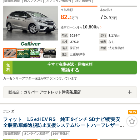
販売店保証
購入プラン付
オンライン相談可
360°画像付
ングスイッチ/オートエアコン/VSA/プッシュスタート/電
動格納ミラー
支払総額
本体価格
82.
75.
4
9
万円
万円
10,800
通常ローン
月々
円
年式
2014
年
走行
8.1
万km
車検
'27/10
修復
なし
保証
保証付
整備
法定整備付
住所
三重県津市
今すぐ在庫確認・見積依頼
無
電話する
料
カーセンサーアフター保証がBプランに付いています
販売店：
ガリバー アウトレット津高茶屋店
ホンダ
NEW
フィット 1.5 e:HEV RS 純正 9インチ SDナビ/衝突安
全装置/車線逸脱防止支援システム/シート ハーフレザー/
ヘッドランプ LED/ETC/EBD付ABS/横滑り防止装置/アイ
販売店保証
オンライン相談可
360°画像付
ドリングストップ