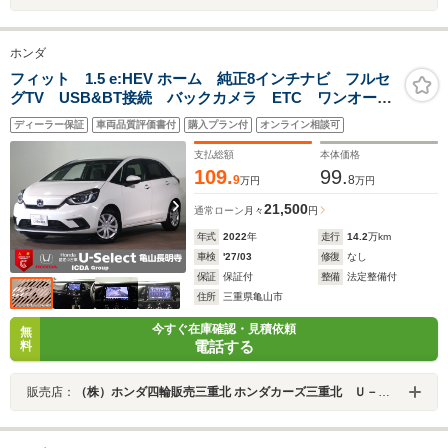
ホンダ
フィット 1.5 e:HEV ホーム 純正8インチナビ フルセ
グTV USB&BT接続 バックカメラ ETC ワンオーナ
ー ホンダセンシング レーダークルーズC LEDオート
ディーラー保証
車両品質評価書付
購入プラン付
オンライン相談可
ライト インテリキー プッシュスタート ハーフレザ
ー
支払総額
本体価格
109.
99.
9
8
万円
万円
21,500
通常ローン
月々
円
年式
2022
年
走行
14.2
万km
車検
'27/03
修復
なし
保証
保証付
整備
法定整備付
住所
三重県亀山市
今すぐ在庫確認・見積依頼
無
電話する
料
販売店：
（株）ホンダ四輪販売三重北 ホンダカーズ三重北 Ｕ－Ｓｅｌｅｃｔ亀山長明寺