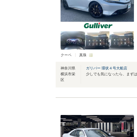
クーペ
真珠
神奈川県
ガリバー 環状４号大船店
横浜市栄
少しでも気になったら、まず
区