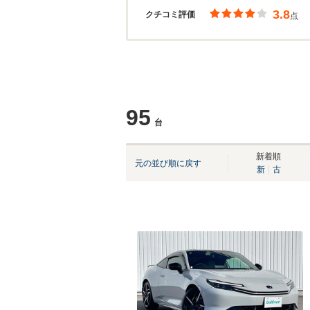
3.8
クチコミ評価
点
95
台
新着順
元の並び順に戻す
新
古