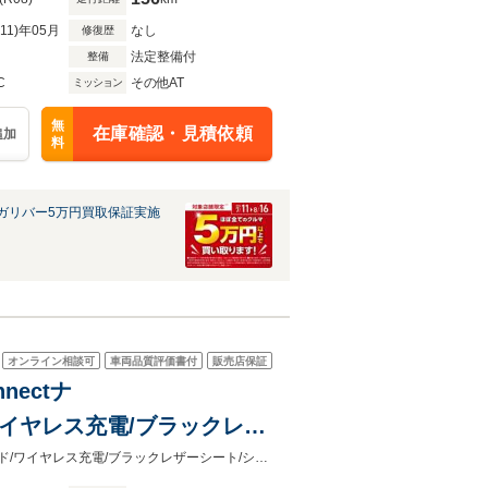
R11)年05月
なし
修復歴
法定整備付
整備
C
その他AT
ミッション
無
在庫確認・見積依頼
追加
料
ガリバー5万円買取保証実施
オンライン相談可
車両品質評価書付
販売店保証
nectナ
ド/ワイヤレス充電/ブラックレザ
ンチAW/バックカメラ/ビルト
Google搭載9インチHondaConnectナビ/HondaSensing/BOSEプレミアムサウンド/ワイヤレス充電/ブラックレザーシート/シートヒータ/Bremboブレーキ/19インチAW/バックカメラ/ビルトインETC