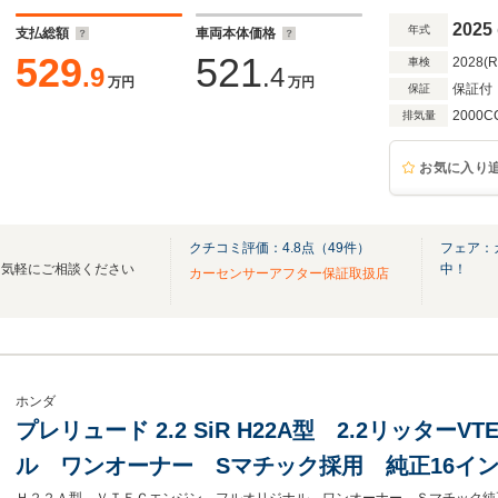
禁煙車
2025
年式
支払総額
車両本体価格
529
521
2028(
車検
.9
.4
万円
万円
保証付
保証
2000C
排気量
お気に入り
クチコミ評価：
4.8
点（
49
件）
フェア：
は気軽にご相談ください
中！
カーセンサーアフター保証取扱店
ホンダ
プレリュード 2.2 SiR H22A型 2.2リッタ
ル ワンオーナー Sマチック採用 純正16インチ