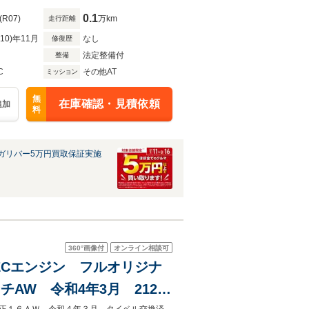
0.1
(R07)
万km
走行距離
R10)年11月
なし
修復歴
法定整備付
整備
C
その他AT
ミッション
無
在庫確認・見積依頼
追加
料
ガリバー5万円買取保証実施
360°
画像付
オンライン相談可
ーVTECエンジン フルオリジナ
AW 令和4年3月 21247