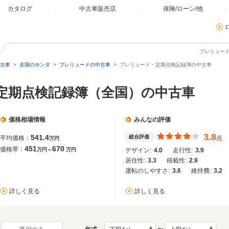
カタログ
中古車販売店
保険/ローン/他
プレリュー
古車
全国のホンダ
プレリュードの中古車
プレリュード・定期点検記録簿の中古車
 定期点検記録簿（全国）の中古車
価格相場情報
みんなの評価
3.8
541.4
総合評価
平均価格：
点
万円
451
670
価格帯：
万円～
万円
デザイン:
4.0
走行性:
3.9
居住性:
3.3
積載性:
2.9
運転のしやすさ:
3.6
維持費:
3.2
詳しく見る
詳しく見る