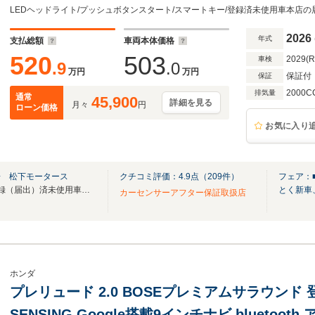
電子制御パーキングブレーキ BOSEサウンドシ
2026
年式
支払総額
車両本体価格
520
503
2029(
車検
.9
.0
万円
万円
保証付
保証
2000C
排気量
通常
45,900
詳細を見る
月々
円
ローン価格
お気に入り
場 松下モータース
クチコミ評価：
4.9
点（
209
件）
フェア：
ライブ商談OK！創業79年！登録（届出）済未使用車、試乗車を1500台展示！全車鑑定付！
とく新車
カーセンサーアフター保証取扱店
ホンダ
プレリュード 2.0 BOSEプレミアムサラウンド
SENSING Google搭載9インチナビ bluetoo