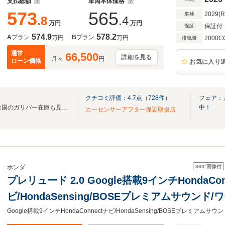
支払総額
車両本体価格
573
565
2029(
車検
.8
.4
万円
万円
保証付
保証
574.9
578.2
A
プラン
B
プラン
万円
万円
2000C
排気量
通常
66,500
詳細を見る
月々
円
ローン価格
お気に入り
クチコミ評価：
4.7
点（
728
件）
フェア：
無料電話は24時間ご案内！！全国のガリバー在庫も見たい方は一括照会が可能です！
中！
カーセンサーアフター保証取扱店
360°
画像付
ホンダ
プレリュード 2.0 Google搭載9インチHondaCon
ビ/HondaSensing/BOSEプレミアムサウン
ーシート/シートヒータ/Bremboブレーキ/19イ