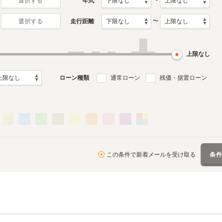
〜
年式
選択する
〜
走行距離
選択する
4代目
3代目
1月～2000年8月
1991年9月～1996年10月
1987年4月～1991年8月
ル
生産モデル
生産モデル
上限なし
ローン種類
通常ローン
残価・据置ローン
この条件で新着メールを受け取る
条