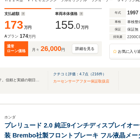
キロ時タイベル交換済 ETC キーレス 取説
1997
年式
支払総額
車両本体価格
173
155
車検整
車検
.0
万円
万円
保証無
保証
174
A
プラン
万円
2200C
排気量
通常
26,000
詳細を見る
月々
円
ローン価格
お気に入り
クチコミ評価：
4.7
点（
216
件）
創業40年!全国納車対応致します。信頼と実績の朝日オートセンター。
カーセンサーアフター保証取扱店
ホンダ
プレリュード 2.0 純正9インチディスプレイ
装 Brembo社製フロントブレーキ フル液晶メー