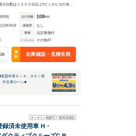
ステム ホンダセンシング
LEDヘッドライト/プッシュボタンスタート/スマートキー/登録済未使用車本店の展示台数は１５００台以上!!ピッカピカの未使用車、試乗車、その他高年式・低走行車両を多数展示中！
109
(R08)
km
走行距離
R11)年04月
なし
修復歴
法定整備付
整備
C
その他AT
ミッション
無
在庫確認・見積依頼
追加
料
■実質年率０～４．９％！得
、中古車ローン■
オンライン相談可
販売店保証
 登録済未使用車 H・
th アダクティブクルーズC BSM