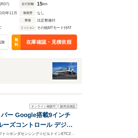
15
(R07)
km
走行距離
R10)年11月
なし
修復歴
法定整備付
整備
C
その他MTモード付AT
ミッション
無
在庫確認・見積依頼
追加
料
オンライン相談可
販売店保証
リパー Google搭載9インチ
クルーズコントロール デジタ
1オーナー ホンダセンシング
☆純正ディスプレイオーディオ(AppleCarPlay/AndroidAuto/USB/BT)☆パドルシフト☆ホンダセンシング☆ビルトインETC2.0☆純正ドライブレコーダー☆シートヒーター☆ワイヤレスチャージ