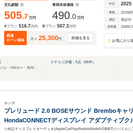
インETC
2025
年式
支払総額
車両本体価格
505
490
2028(
車検
.7
.0
万円
万円
保証付
保証
516.7
507.3
A
プラン
B
プラン
万円
万円
2000C
排気量
残価
25,300
詳細を見る
月々
円
ローン価格
お気に入り
店
クチコミ評価：
5
点（
86
件）
東海地区最大級の豪華装備ミニバン・HVカー・SUVなどをラインアップする大型店舗！！
ホンダ
プレリュード 2.0 BOSEサウンド Bremboキャ
HondaCONNECTディスプレイ アダプティブ
ルメーター ワイヤレス充電 本革シート ETC 