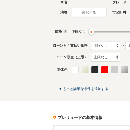
車名
グレード
地域
市区町村
選択する
現行
5代目
2025年9月～生産中
1996年1
生産モデ
価格
下限なし
プレリュードのカタログを見る
〜
ローン月々支払い価格
ローン頭金（上限）
本体色
▼ もっと詳細な条件を追加する
プレリュード
の基本情報