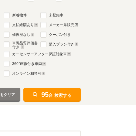
新着物件
未登録車
支払総額あり
メーカー系販売店
修復歴なし
クーポン付き
車両品質評価書
購入プラン付き
付き
カーセンサーアフター保証対象車
360
°画像付き車両
オンライン相談可
95
件をクリア
台 検索する