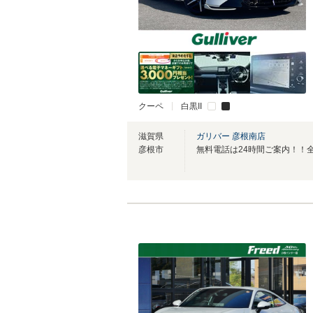
クーペ
白黒II
滋賀県
ガリバー 彦根南店
彦根市