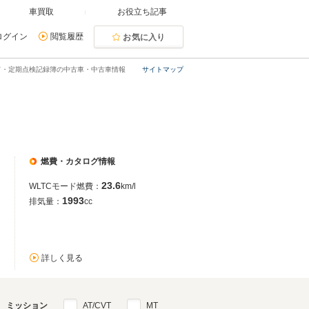
車買取
お役立ち記事
ログイン
閲覧履歴
お気に入り
ド・定期点検記録簿の中古車・中古車情報
サイトマップ
燃費・カタログ情報
23.6
WLTCモード燃費：
km/l
1993
排気量：
cc
詳しく見る
ミッション
AT/CVT
MT