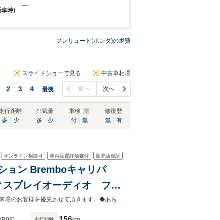
---
新車時)
---
プレリュード(ホンダ)の燃費
スライドショーで見る
中古車相場
2
3
4
前へ
次へ
最後
走行距離
排気量
車検
修復歴
多
少
多
少
付
無
無
有
オンライン相談可
車両品質評価書付
販売店保証
ィション Bremboキャリパ
ィスプレイオーディオ フル
 クルコン レーンアシスト
◆当店以外で購入される場合は陸送費用等、別途費用が発生します。◆販売はご来場のお客様を優先させて頂きます。◆あらかじめご確認下さい※販売は一般のお客様に限ります。
156
(R08)
km
走行距離