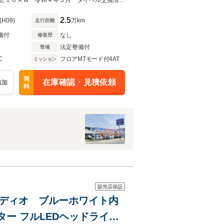
 保証書 記録簿
Ｈ２２Ａ型 ＶＴＥＣエンジン フルオリジナル ワンオーナー Ｓマチック純正１６ＡＷ 令和４年３月 タイベル交換済 ETC キーレス 取説 保証書 記録簿 BB6プレリュード
2.5
(H09)
万km
走行距離
備付
なし
修復歴
法定整備付
整備
C
フロアMTモード付4AT
ミッション
無
在庫確認・見積依頼
追加
料
販売店保証
オーディオ ブルーホワイト内
ター フルLEDヘッドライト