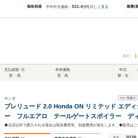
531.4
価格相場
燃費(
平均中古価格：
詳しく見る
万円
1
最初
支払総額
本体価格
年式
安
高
安
高
新
古
360°
画像付
ホンダ
プレリュード 2.0 Honda ON リミテッド エデ
ー フルエアロ テールゲートスポイラー デ
セグ BT BOSE バックカメラ 衝突軽減
BSM シートヒーター QI充電 ETC
2026
年式