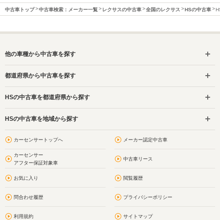
中古車トップ
中古車検索：メーカー一覧
レクサスの中古車
全国のレクサス
HSの中古車
H
他の車種から中古車を探す
都道府県から中古車を探す
HSの中古車を都道府県から探す
HSの中古車を地域から探す
カーセンサートップへ
メーカー認定中古車
カーセンサー
中古車リース
アフター保証対象車
お気に入り
閲覧履歴
問合わせ履歴
プライバシーポリシー
利用規約
サイトマップ