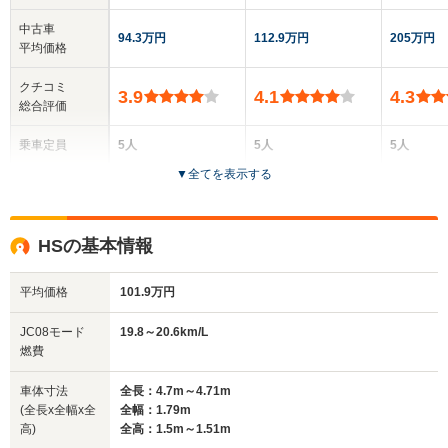
中古車
94.3万円
112.9万円
205万円
平均価格
クチコミ
3.9
4.1
4.3
総合評価
乗車定員
5人
5人
5人
▼
全てを表示する
ドア数
4ドア
4ドア
4ドア
全高
全高
全
HSの基本情報
1.49m～1.5m
1.47m
1.
平均価格
101.9万円
全幅
全幅
全
JC08モード
19.8～20.6km/L
サイズ
1.77m
1.83m
1.
燃費
全長
全長
(全長x全幅x全高)
4.61m～4.7m
4.83m～4.85m
4.85m
車体寸法
全長：4.7m～4.71m
(全長x全幅x全
全幅：1.79m
高)
全高：1.5m～1.51m
ホイールベース
ホイールベース
ホイー