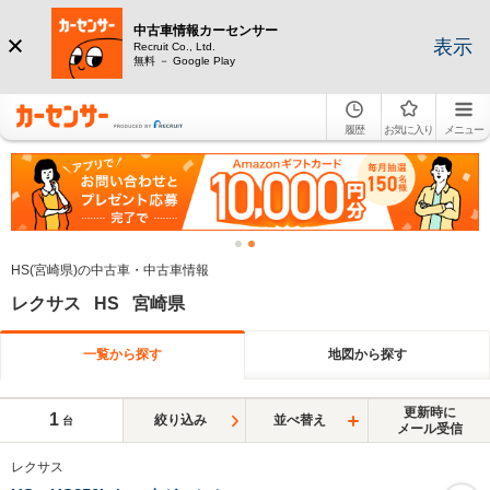
中古車情報カーセンサー
表示
Recruit Co., Ltd.
無料 － Google Play
履歴
お気に入り
メニュー
HS(宮崎県)の中古車・中古車情報
レクサス HS 宮崎県
一覧から探す
地図から探す
更新時に
1
絞り込み
並べ替え
台
メール受信
レクサス