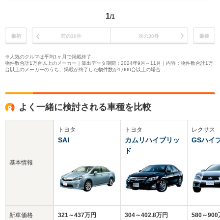
1
/1
最初
前の30件
次の30件
最後
※人気のクルマは平均1ヶ月で掲載終了
物件数合計1万台以上のメーカー｜算出データ期間：2024年9月～11月｜内容：物件数合計1万
台以上のメーカーのうち、掲載が終了した物件数が1,000台以上の場合
よく一緒に検討される車種を比較
トヨタ
トヨタ
レクサス
SAI
カムリハイブリッ
GSハイ
ド
基本情報
新車価格
321～437万円
304～402.8万円
580～90