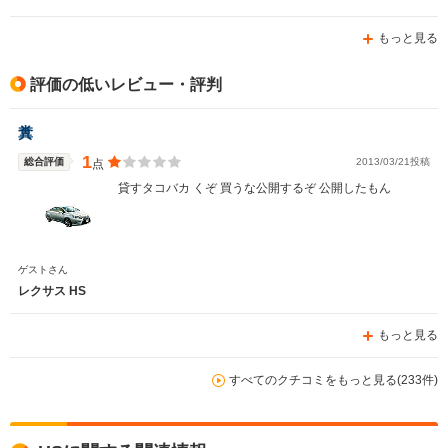
せん。 この車が8年目だけど15年は乗ろうと思っている。
たぶん、事故がなければ乗れる気がする。これも、根拠は
もっと見る
ないがそれくらい故障が少ない車なんです。一度追突され
たのですが、多少へこみましたが、身体には問題ありませ
んでした。 あと、5年もしたら自動運転の技術が格段に進
評価の低いレビュー・評判
みその機能がついたクルマを購入するとは思うけども、私
はこの車で運転する感覚がすぎです。大すきです。 今な
糞
ら中古車が安く大変出回っていると思うので、運転免許証
を取得して車選びに悩んでいる人がいたら是非ともhsに
1
総合評価
2013/03/21投稿
点
してください。 運転が好きになり、運転の練習をするに
貸すタコバカ くぞ 買うな公開するぞ 公開したもん
は最適な一台だと思います。
ゲストさん
レクサス HS
もっと見る
すべてのクチコミをもっと見る(233件)