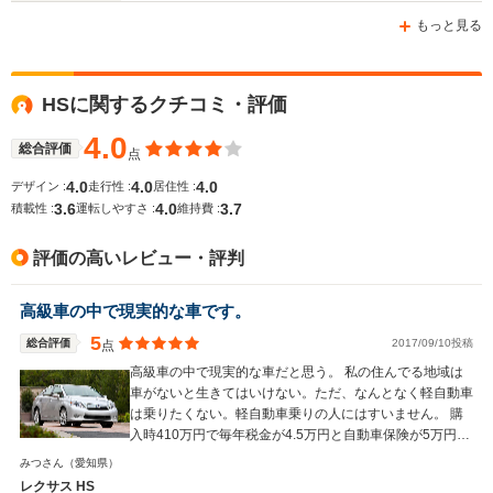
-m
-m
もっと見る
HSに関するクチコミ・評価
WLTCモード
-
-
-
燃費
4.0
総合評価
点
4.0
4.0
4.0
デザイン :
走行性 :
居住性 :
3.6
4.0
3.7
積載性 :
運転しやすさ :
維持費 :
排気量
2362cc
2493cc
2493～34
評価の高いレビュー・評判
駆動方式
FF
FF
FR
高級車の中で現実的な車です。
5
総合評価
2017/09/10投稿
点
高級車の中で現実的な車だと思う。 私の住んでる地域は
車がないと生きてはいけない。ただ、なんとなく軽自動車
は乗りたくない。軽自動車乗りの人にはすいません。 購
入時410万円で毎年税金が4.5万円と自動車保険が5万円と
二年おきに車検が10万円はかかっているが、足代わりに
みつさん
（愛知県）
するとこれくらいの車が1番良い気がする。根拠はありま
レクサス HS