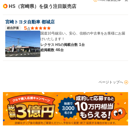
HS（宮崎県）を扱う注目販売店
宮崎トヨタ自動車 都城店
5
総合評価
点
国道10号線沿い。安心、信頼の中古車をお客様にお届
けいたします！
1
レクサス HSの
掲載台数
台
46
総掲載数
台
ページトップへ