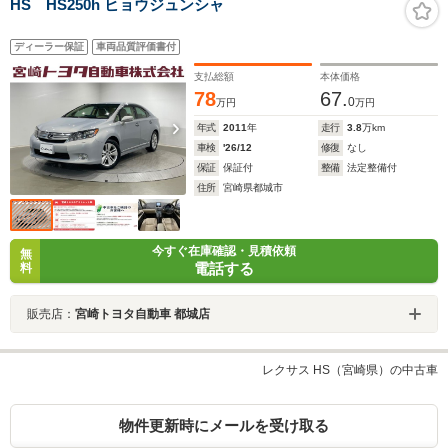
HS HS250h ヒョウジュンシャ
ディーラー保証
車両品質評価書付
支払総額
本体価格
78
67.
0
万円
万円
年式
2011
年
走行
3.8
万km
車検
'26/12
修復
なし
保証
保証付
整備
法定整備付
住所
宮崎県都城市
今すぐ在庫確認・見積依頼
無
電話する
料
販売店：
宮崎トヨタ自動車 都城店
レクサス HS（宮崎県）の中古車
物件更新時にメールを受け取る