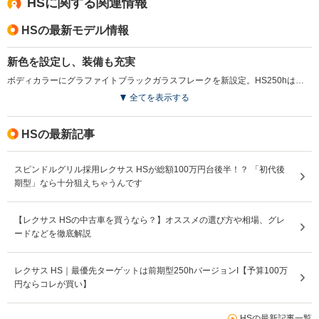
HSに関する関連情報
HSの最新モデル情報
新色を設定し、装備も充実
ボディカラーにグラファイトブラックガラスフレークを新設定。HS250hはファブリックとL・texのコンビシートが採用された。また、超広角カメラで左右の車や歩行者の確認をサポートするワイドビューフロントモニターや、LTE通信に対応するなど、利便性の向上が図られている（2016.8）
全てを表示する
HSの最新記事
スピンドルグリル採用レクサス HSが総額100万円台後半！？ 「初代後
期型」なら十分狙えちゃうんです
【レクサス HSの中古車を買うなら？】オススメの選び方や相場、グレ
ードなどを徹底解説
レクサス HS｜最優先ターゲットは前期型250hバージョンI【予算100万
円ならコレが買い】
HSの最新記事一覧