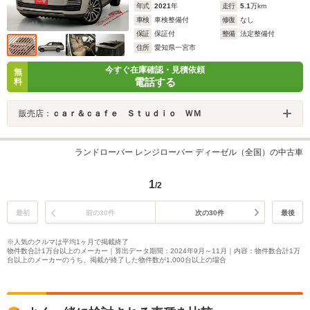
年式
2021
年
走行
5.1
万km
車検
車検整備付
修復
なし
保証
保証付
整備
法定整備付
住所
愛知県一宮市
今すぐ在庫確認・見積依頼
無
電話する
料
販売店：
ｃａｒ＆ｃａｆｅ Ｓｔｕｄｉｏ ＷＭ
ランドローバー レンジローバー ディーゼル（全国）の中古車
1
/2
最初
前の30件
次の30件
最後
※人気のクルマは平均1ヶ月で掲載終了
物件数合計1万台以上のメーカー｜算出データ期間：2024年9月～11月｜内容：物件数合計1万
台以上のメーカーのうち、掲載が終了した物件数が1,000台以上の場合