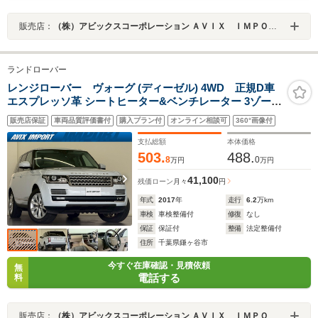
販売店：
（株）アビックスコーポレーション ＡＶＩＸ ＩＭＰＯＲＴ 鎌ヶ谷店
ランドローバー
レンジローバー ヴォーグ (ディーゼル) 4WD 正規D車
エスプレッソ革 シートヒーター&ベンチレーター 3ゾーン
AC 純正ナビ MERIDIAN 全周カメラ&PDC ACC LDW A
販売店保証
車両品質評価書付
購入プラン付
オンライン相談可
360°画像付
キセノンヘッドランプ バーチャルIC ソフトクローズドア
電動ハンズフリーRゲート 純正20AW 禁煙
支払総額
本体価格
503.
488.
8
0
万円
万円
41,100
残価ローン
月々
円
年式
2017
年
走行
6.2
万km
車検
車検整備付
修復
なし
保証
保証付
整備
法定整備付
住所
千葉県鎌ヶ谷市
今すぐ在庫確認・見積依頼
無
電話する
料
販売店：
（株）アビックスコーポレーション ＡＶＩＸ ＩＭＰＯＲＴ 鎌ヶ谷店