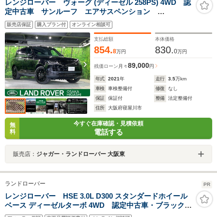
レンジローバー ヴォーグ (ディーゼル 258PS) 4WD 認
定中古車 サンルーフ エアサスペンション
MERIDIAN アダプティブクルーズ ブラインドスポッ
販売店保証
購入プラン付
オンライン相談可
トモニター 全席シートヒーター 4ゾーンクライメート
コントロール パドルシフト 純正21インチアルミ
支払総額
本体価格
854.
830.
8
0
万円
万円
89,000
残価ローン
月々
円
年式
2021
年
走行
3.5
万km
車検
車検整備付
修復
なし
保証
保証付
整備
法定整備付
住所
大阪府寝屋川市
今すぐ在庫確認・見積依頼
無
電話する
料
販売店：
ジャガー・ランドローバー 大阪東
ランドローバー
PR
レンジローバー HSE 3.0L D300 スタンダードホイール
ベース ディーゼルターボ 4WD 認定中古車・ブラックブ
レーキキャリパー・電動ゲート