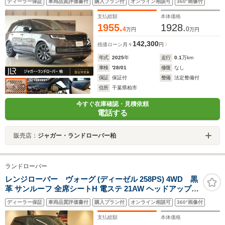
ディーラー保証
車両品質評価書付
購入プラン付
オンライン相談可
360°画像付
ラミックルーフ ブラックルーフ 22インチStyle オールホ
イールステアリング (ヒーター&クーラー+マッサージ付
支払総額
本体価格
き) センターコンソールクーラーボックス
1955.
1928.
4
0
万円
万円
142,300
残価ローン
月々
円
年式
2025
年
走行
0.1
万km
車検
'28/01
修復
なし
保証
保証付
整備
法定整備付
住所
千葉県柏市
今すぐ在庫確認・見積依頼
電話する
販売店：
ジャガー・ランドローバー柏
ランドローバー
レンジローバー ヴォーグ (ディーゼル 258PS) 4WD 黒
革 サンルーフ 全席シートH 電ステ 21AW ヘッドアップデ
ィスプレイ センターコンソール急速クーラーBOX ステア
ディーラー保証
車両品質評価書付
購入プラン付
オンライン相談可
360°画像付
リングヒーター MERIDIAN インタラクティブドライバー
ディスプレイ パドルシフト
支払総額
本体価格