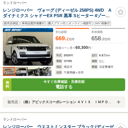
ランドローバー
レンジローバー ヴォーグ (ディーゼル 258PS) 4WD A
ダイナミクス シャドーEX PSR 黒革 Sヒーター 4ゾーン
AC 純正ナビ CD&DVD 全周カメラ&PAS HUD
販売店保証
車両品質評価書付
購入プラン付
オンライン相談可
360°画像付
MERIDIAN ドライバーアシストP ハンズフリーRゲート
マトリックスLED Sクローズドア キーレエントリー 純正
支払総額
本体価格
21AW 禁煙
669.
658.
2
0
万円
万円
60,300
残価ローン
月々
円
年式
2020
年
走行
6.8
万km
車検
'27/05
修復
なし
保証
保証付
整備
法定整備付
住所
千葉県鎌ヶ谷市
今すぐ在庫確認・見積依頼
無
電話する
料
販売店：
（株）アビックスコーポレーション ＡＶＩＸ ＩＭＰＯＲＴ 鎌ヶ谷店
ランドローバー
レンジローバー ウエストミンスター ブラック (ディーゼ