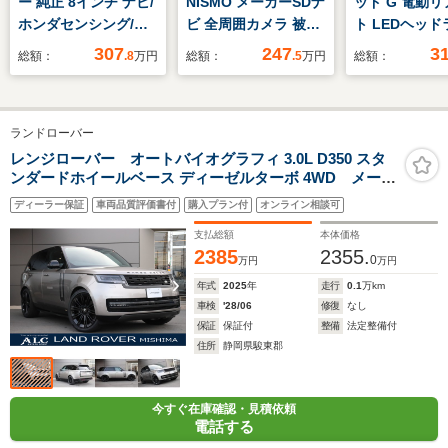
ー 純正 8インチ ナビ/
NISMO メーカーSDナ
ッド G 電動
ホンダセンシング/両
ビ 全周囲カメラ 被害
ト LEDヘッ
側電動スライドドア/
軽減BK
サポカー
307
247
3
総額：
.8
万円
総額：
.5
万円
総額：
シートヒーター 前席/
車線逸脱防止支援シス
テム/登録済未使用車/
ランドローバー
ヘッドランプ
LED/USBジャッ
レンジローバー オートバイオグラフィ 3.0L D350 スタ
ンダードホイールベース ディーゼルターボ 4WD メーカ
ク/Bluetooth接続
ー基準整備!認定中古車2年保証付き
ディーラー保証
車両品質評価書付
購入プラン付
オンライン相談可
支払総額
本体価格
2385
2355.
0
万円
万円
年式
2025
年
走行
0.1
万km
車検
'28/06
修復
なし
保証
保証付
整備
法定整備付
住所
静岡県駿東郡
今すぐ在庫確認・見積依頼
電話する