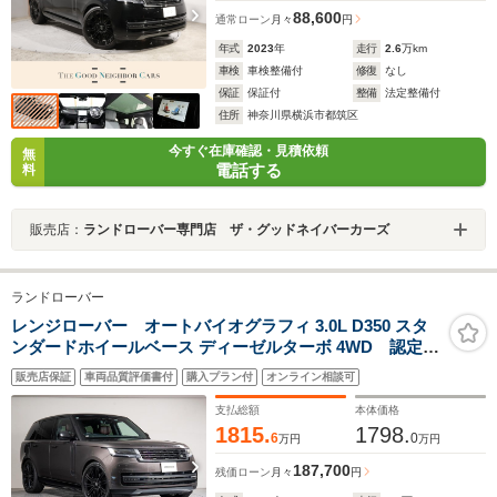
88,600
通常ローン
月々
円
年式
2023
年
走行
2.6
万km
車検
車検整備付
修復
なし
保証
保証付
整備
法定整備付
住所
神奈川県横浜市都筑区
今すぐ在庫確認・見積依頼
無
電話する
料
販売店：
ランドローバー専門店 ザ・グッドネイバーカーズ
ランドローバー
レンジローバー オートバイオグラフィ 3.0L D350 スタ
ンダードホイールベース ディーゼルターボ 4WD 認定中
古車 スライディングサンルーフ MERIDIANシグネチ
販売店保証
車両品質評価書付
購入プラン付
オンライン相談可
ャーサウンド 電動格納式サイドステップ ヘッドアッ
プディスプレイ 23インチブラックホイール シートマ
支払総額
本体価格
ッサージ アンビエントライト
1815.
1798.
6
0
万円
万円
187,700
残価ローン
月々
円