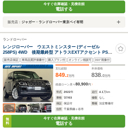
今すぐ在庫確認・見積依頼
電話する
販売店：
ジャガー・ランドローバー東京ベイ有明
ランドローバー
レンジローバー ウエストミンスター (ディーゼル
258PS) 4WD 後期最終型 アトラスEXTアクセント PSR
白革 Sヒーター&クーラー 4ゾーンAC 純正ナビ
販売店保証
車両品質評価書付
購入プラン付
オンライン相談可
360°画像付
MERIDIAN 全周C&PAS ドライバーアシストP ハンズフ
リーRゲート マトリックスLED Sクローズドア キーレスE
支払総額
本体価格
純正22AW 禁煙
849.
838.
2
0
万円
万円
80,900
残価ローン
月々
円
年式
2022
年
走行
4.1
万km
車検
'27/03
修復
なし
保証
保証付
整備
法定整備付
住所
千葉県鎌ヶ谷市
今すぐ在庫確認・見積依頼
無
電話する
料