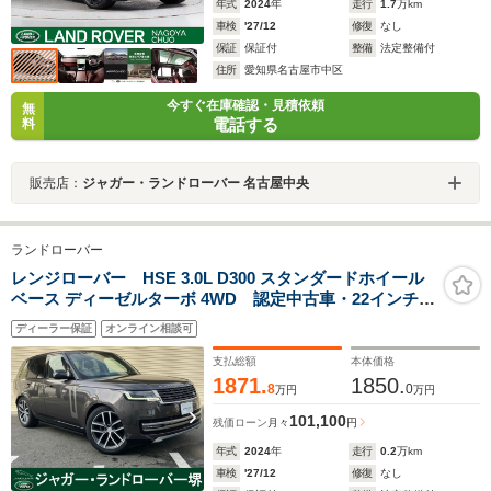
年式
2024
年
走行
1.7
万km
車検
'27/12
修復
なし
保証
保証付
整備
法定整備付
住所
愛知県名古屋市中区
今すぐ在庫確認・見積依頼
無
電話する
料
販売店：
ジャガー・ランドローバー 名古屋中央
ランドローバー
レンジローバー HSE 3.0L D300 スタンダードホイール
ベース ディーゼルターボ 4WD 認定中古車・22インチサ
テンダークアロイホイール
ディーラー保証
オンライン相談可
支払総額
本体価格
1871.
1850.
8
0
万円
万円
101,100
残価ローン
月々
円
年式
2024
年
走行
0.2
万km
車検
'27/12
修復
なし