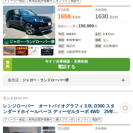
ディーラー保証
車両品質評価書付
オンライン相談可
支払総額
本体価格
1659.
1630.
5
0
万円
万円
150,900
残価ローン
月々
円
年式
2023
年
走行
2.8
万km
車検
車検整備付
修復
なし
保証
保証付
整備
法定整備付
住所
大阪府堺市北区
今すぐ在庫確認・見積依頼
無
電話する
料
販売店：
ジャガー・ランドローバー堺
ランドローバー
レンジローバー オートバイオグラフィ 3.0L D300 スタ
ンダードホイールベース ディーゼルターボ 4WD 25年モ
デル メーカー基準整備!認定中古車2年保証付き
ディーラー保証
車両品質評価書付
購入プラン付
オンライン相談可
支払総額
本体価格