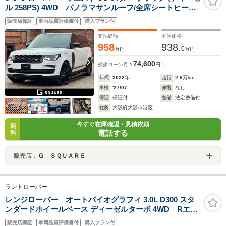
ル 258PS) 4WD パノラマサンルーフ/全席シートヒータ
ー/前席シートベンチレーション/MERIDIANサウンドシス
販売店保証
車両品質評価書付
購入プラン付
テム/ハンドルヒーター/TV/エアサス/リアモニター/360度
カメラ/アダプティブクルーズコントロール/メモリ付き電
支払総額
本体価格
動シート/
958
938.
0
万円
万円
74,600
残価ローン
月々
円
年式
2022
年
走行
2.9
万km
車検
'27/07
修復
なし
保証
保証付
整備
法定整備付
住所
大阪府大阪市港区
今すぐ在庫確認・見積依頼
無
電話する
料
販売店：
Ｇ ＳＱＵＡＲＥ
ランドローバー
レンジローバー オートバイオグラフィ 3.0L D300 スタ
ンダードホイールベース ディーゼルターボ 4WD Rエン
ターテイメント 電動サイドステップ フロントセンタ
販売店保証
車両品質評価書付
購入プラン付