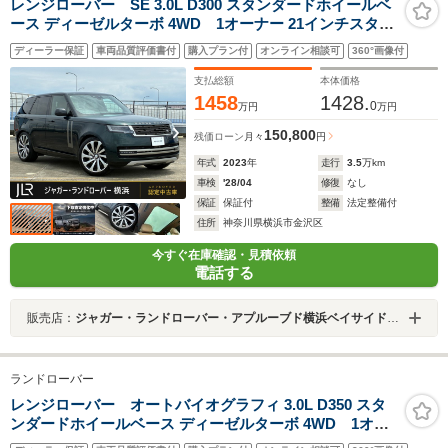
レンジローバー SE 3.0L D300 スタンダードホイールベ
ース ディーゼルターボ 4WD 1オーナー 21インチスタイ
ル5112ホイール パノラミックルーフ 全席シートヒーター
ディーラー保証
車両品質評価書付
購入プラン付
オンライン相談可
360°画像付
ピクセルLEDヘッドライト エクステンデットレザーアッ
プグレード 20ウェイ電動フロントシート MERIDIANサウ
支払総額
本体価格
ンドシステム
1458
1428.
0
万円
万円
150,800
残価ローン
月々
円
年式
2023
年
走行
3.5
万km
車検
'28/04
修復
なし
保証
保証付
整備
法定整備付
住所
神奈川県横浜市金沢区
今すぐ在庫確認・見積依頼
電話する
販売店：
ジャガー・ランドローバー・アプルーブド横浜ベイサイドマリーナ
ランドローバー
レンジローバー オートバイオグラフィ 3.0L D350 スタ
ンダードホイールベース ディーゼルターボ 4WD 1オー
ナー 25年モデル 電動サイドステップ スライディングパノ