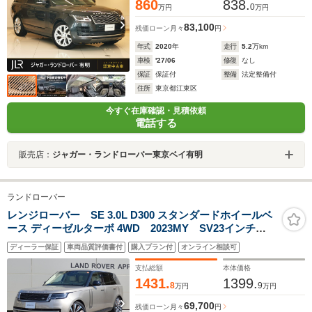
860
838.
0
万円
万円
83,100
残価ローン
月々
円
年式
2020
年
走行
5.2
万km
車検
'27/06
修復
なし
保証
保証付
整備
法定整備付
住所
東京都江東区
今すぐ在庫確認・見積依頼
電話する
販売店：
ジャガー・ランドローバー東京ベイ有明
ランドローバー
レンジローバー SE 3.0L D300 スタンダードホイールベ
ース ディーゼルターボ 4WD 2023MY SV23インチ
AW SV Bespokeウッド&レザーステアリング スライ
ディーラー保証
車両品質評価書付
購入プラン付
オンライン相談可
ディングパノラミックルーフ ナチュラルエクリュウ
ォールナットパネル 前後ヒーター&クーラーシート フ
支払総額
本体価格
ロントマッサージシート
1431.
1399.
8
9
万円
万円
69,700
残価ローン
月々
円