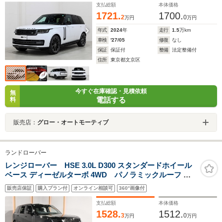
支払総額
本体価格
1721.
1700.
2
0
万円
万円
年式
2024
年
走行
1.5
万km
車検
'27/05
修復
なし
保証
保証付
整備
法定整備付
住所
東京都文京区
今すぐ在庫確認・見積依頼
無
電話する
料
販売店：
グロー・オートモーティブ
ランドローバー
レンジローバー HSE 3.0L D300 スタンダードホイール
ベース ディーゼルターボ 4WD パノラミックルーフ 全
席シートヒーター&クーラー エアサス 純正23インチAW
販売店保証
購入プラン付
オンライン相談可
360°画像付
MERIDIAN ヘッドアップディスプレイ クリアサイトイン
テリアリアビューミラー 黒革 ACC ステアリングヒータ
支払総額
本体価格
ー サラウンドカメラ
1528.
1512.
3
0
万円
万円