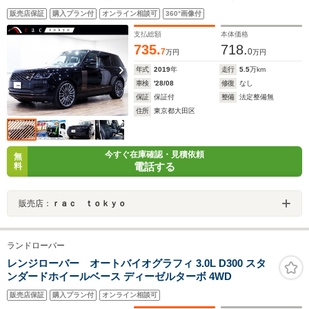
9012アルミ/カイコウラスト-ンパック/テレインレスポン
販売店保証
購入プラン付
オンライン相談可
360°画像付
ス2/ピクセルLEDヘッドライト/パノラミックル-フ/ネイ
ビ-&アイボリ-レザ-/前後ドラレコ/
支払総額
本体価格
735.
718.
7
0
万円
万円
年式
2019
年
走行
5.5
万km
車検
'28/08
修復
なし
保証
保証付
整備
法定整備無
住所
東京都大田区
今すぐ在庫確認・見積依頼
無
電話する
料
販売店：
ｒａｃ ｔｏｋｙｏ
ランドローバー
レンジローバー オートバイオグラフィ 3.0L D300 スタ
ンダードホイールベース ディーゼルターボ 4WD
販売店保証
購入プラン付
オンライン相談可