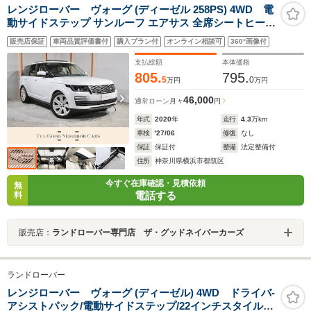
レンジローバー ヴォーグ (ディーゼル 258PS) 4WD 電
動サイドステップ サンルーフ エアサス 全席シートヒータ
ー MERIDIAN アダプティブクルーズコントロール パワー
販売店保証
車両品質評価書付
購入プラン付
オンライン相談可
360°画像付
テールゲート LEDヘッド サラウンドカメラ フルセグTV
AppleCaPlay AndroidAuto
支払総額
本体価格
805.
795.
5
0
万円
万円
46,000
通常ローン
月々
円
年式
2020
年
走行
4.3
万km
車検
'27/06
修復
なし
保証
保証付
整備
法定整備付
住所
神奈川県横浜市都筑区
今すぐ在庫確認・見積依頼
無
電話する
料
販売店：
ランドローバー専門店 ザ・グッドネイバーカーズ
ランドローバー
レンジローバー ヴォーグ (ディーゼル) 4WD ドライバ-
アシストパック/電動サイドステップ/22インチスタイル