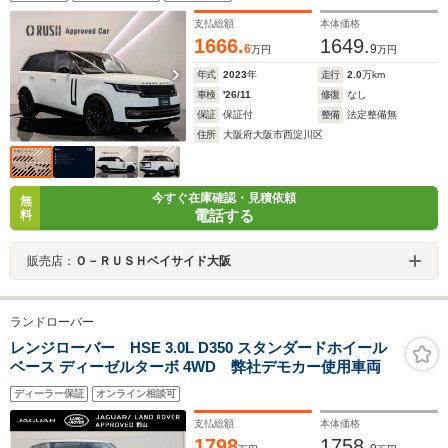
ーコンソール急速クーラーボックス シャドーエクステ
リアパック ブラックコントラストルーフ グロスブラ
支払総額
本体価格
ック23インチ?スタイル1075?
1666.
1649.
6
9
万円
万円
年式
2023
年
走行
2.0
万km
車検
'26/11
修復
なし
保証
保証付
整備
法定整備無
住所
大阪府大阪市西淀川区
今すぐ在庫確認・見積依頼
無
電話する
料
販売店：
Ｏ－ＲＵＳＨベイサイド大阪
ランドローバー
レンジローバー HSE 3.0L D350 スタンダードホイール
ベース ディーゼルターボ 4WD 弊社デモカー使用車両
ディーラー保証
オンライン相談可
支払総額
本体価格
1798
1758.