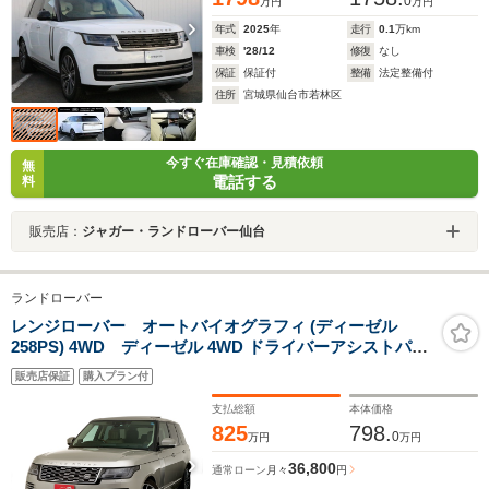
0
万円
万円
年式
2025
年
走行
0.1
万km
車検
'28/12
修復
なし
保証
保証付
整備
法定整備付
住所
宮城県仙台市若林区
今すぐ在庫確認・見積依頼
無
電話する
料
販売店：
ジャガー・ランドローバー仙台
ランドローバー
レンジローバー オートバイオグラフィ (ディーゼル
258PS) 4WD ディーゼル 4WD ドライバーアシストパッ
ク スライディングパノラミックルーフ スエードクロスヘ
販売店保証
購入プラン付
ッドライニング ドラレコ レーダー探知機 360°カメラ 本
革 サンフール 22AW スペア記録簿保証付
支払総額
本体価格
825
798.
0
万円
万円
36,800
通常ローン
月々
円