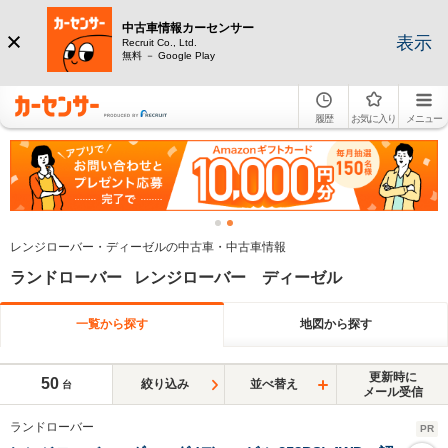
中古車情報カーセンサー
表示
Recruit Co., Ltd.
無料 － Google Play
履歴
お気に入り
メニュー
レンジローバー・ディーゼルの中古車・中古車情報
ランドローバー レンジローバー ディーゼル
一覧から探す
地図から探す
更新時に
50
絞り込み
並べ替え
台
メール受信
ランドローバー
PR