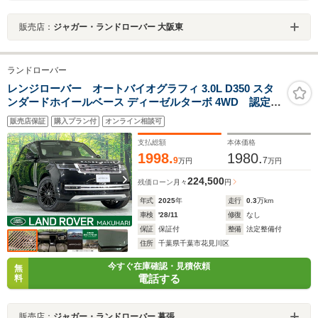
販売店：
ジャガー・ランドローバー 大阪東
ランドローバー
レンジローバー オートバイオグラフィ 3.0L D350 スタ
ンダードホイールベース ディーゼルターボ 4WD 認定中
古車 エアサス サンルーフ デジタルインナーミラ
販売店保証
購入プラン付
オンライン相談可
ー 全席シートヒーター＆ベンチレーション
MERIDIANサウンドシステム 純正22インチアルミホイ
支払総額
本体価格
ール インタラクティブドライバーディスプレイ
1998.
1980.
9
7
万円
万円
224,500
残価ローン
月々
円
年式
2025
年
走行
0.3
万km
車検
'28/11
修復
なし
保証
保証付
整備
法定整備付
住所
千葉県千葉市花見川区
今すぐ在庫確認・見積依頼
無
電話する
料
販売店：
ジャガー・ランドローバー 幕張