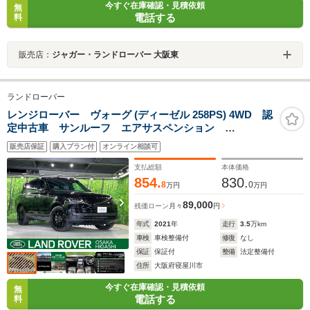
今すぐ在庫確認・見積依頼
無
電話する
料
販売店：
ジャガー・ランドローバー 大阪東
ランドローバー
レンジローバー ヴォーグ (ディーゼル 258PS) 4WD 認
定中古車 サンルーフ エアサスペンション
MERIDIAN アダプティブクルーズ ブラインドスポッ
販売店保証
購入プラン付
オンライン相談可
トモニター 全席シートヒーター 4ゾーンクライメート
コントロール パドルシフト 純正21インチアルミ
支払総額
本体価格
854.
830.
8
0
万円
万円
89,000
残価ローン
月々
円
年式
2021
年
走行
3.5
万km
車検
車検整備付
修復
なし
保証
保証付
整備
法定整備付
住所
大阪府寝屋川市
今すぐ在庫確認・見積依頼
無
電話する
料