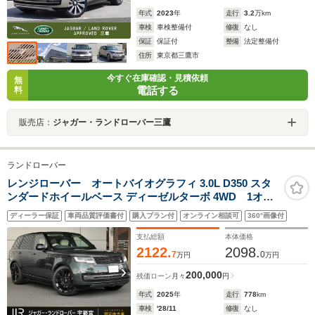
年式
2023
年
走行
3.2
万km
車検
車検整備付
修復
なし
保証
保証付
整備
法定整備付
住所
東京都三鷹市
今すぐ在庫確認・見積依頼
無
電話する
料
販売店：
ジャガー・ランドローバー三鷹
ランドローバー
レンジローバー オートバイオグラフィ 3.0L D350 スタ
ンダードホイールベース ディーゼルターボ 4WD 1オー
ナー 電動サイドステップ スライディングパノラミックル
ディーラー保証
車両品質評価書付
購入プラン付
オンライン相談可
360°画像付
ーフ 23インチAW オールホイールステアリング ヒーター
&クーラーシート(フロント&リア) フロントマッサージシ
支払総額
本体価格
ート MERIDIANシグネチャーサウンド
2122.
2098.
7
0
万円
万円
200,000
残価ローン
月々
円
年式
2025
年
走行
778
km
車検
'28/11
修復
なし