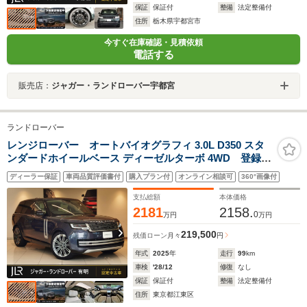
保証
保証付
整備
法定整備付
住所
栃木県宇都宮市
今すぐ在庫確認・見積依頼
電話する
販売店：
ジャガー・ランドローバー宇都宮
ランドローバー
レンジローバー オートバイオグラフィ 3.0L D350 スタ
ンダードホイールベース ディーゼルターボ 4WD 登録済
未使用車 白革 サンルーフ シートHC ヘッドアップディス
ディーラー保証
車両品質評価書付
購入プラン付
オンライン相談可
360°画像付
プレイ 23インチアルミホイール テールゲートイベントス
イート シートマッサージ MERIDIANシグネチャー ハンズ
支払総額
本体価格
フリーパワーテールゲート
2181
2158.
0
万円
万円
219,500
残価ローン
月々
円
年式
2025
年
走行
99
km
車検
'28/12
修復
なし
保証
保証付
整備
法定整備付
住所
東京都江東区