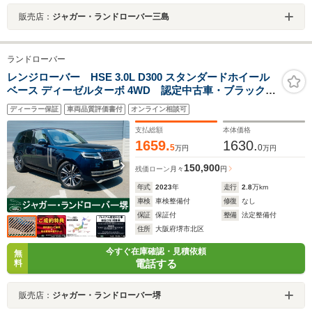
販売店：
ジャガー・ランドローバー三島
ランドローバー
レンジローバー HSE 3.0L D300 スタンダードホイール
ベース ディーゼルターボ 4WD 認定中古車・ブラックブ
レーキキャリパー・電動ゲート
ディーラー保証
車両品質評価書付
オンライン相談可
支払総額
本体価格
1659.
1630.
5
0
万円
万円
150,900
残価ローン
月々
円
年式
2023
年
走行
2.8
万km
車検
車検整備付
修復
なし
保証
保証付
整備
法定整備付
住所
大阪府堺市北区
今すぐ在庫確認・見積依頼
無
電話する
料
販売店：
ジャガー・ランドローバー堺