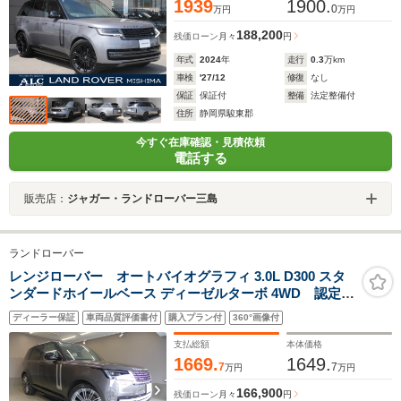
1939
1900.
0
万円
万円
188,200
残価ローン
月々
円
年式
2024
年
走行
0.3
万km
車検
'27/12
修復
なし
保証
保証付
整備
法定整備付
住所
静岡県駿東郡
今すぐ在庫確認・見積依頼
電話する
販売店：
ジャガー・ランドローバー三島
ランドローバー
レンジローバー オートバイオグラフィ 3.0L D300 スタ
ンダードホイールベース ディーゼルターボ 4WD 認定中
古車 1オーナー スライディングパノラミックルーフ
ディーラー保証
車両品質評価書付
購入プラン付
360°画像付
MERIDIAN3Dサラウンド シートヒータ&クーラ(F/R) マッ
サージ(F) コンソールクーラ ブラックキャリパー デジタ
支払総額
本体価格
ルミラー HUD 4ゾーンクライメート 23AW
1669.
1649.
7
7
万円
万円
166,900
残価ローン
月々
円