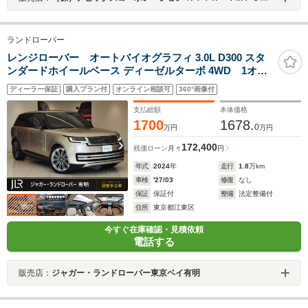
ランドローバー
レンジローバー オートバイオグラフィ 3.0L D300 スタ
ンダードホイールベース ディーゼルターボ 4WD 1オナ
茶革 サンルーフ シートHC MERIDIAN 電動サイドステッ
ディーラー保証
購入プラン付
オンライン相談可
360°画像付
プ フロントシートマッサージ ヘッドアップディスプレイ
クリアサイトインテリアリアビューミラー センターコン
支払総額
本体価格
ソール急速クーラーBOX
1700
1678.
0
万円
万円
172,400
残価ローン
月々
円
年式
2024
年
走行
1.8
万km
車検
'27/03
修復
なし
保証
保証付
整備
法定整備付
住所
東京都江東区
今すぐ在庫確認・見積依頼
電話する
販売店：
ジャガー・ランドローバー東京ベイ有明