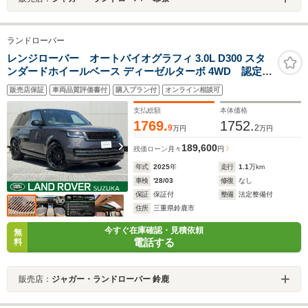
ランドローバー
レンジローバー オートバイオグラフィ 3.0L D300 スタ
ンダードホイールベース ディーゼルターボ 4WD 認定中
古車 1オ―ナー ディーゼル 禁煙車 サンルーフ 電
販売店保証
車両品質評価書付
購入プラン付
オンライン相談可
動サイドステップ アダプティブクルーズ デジタルイ
ンナーミラー MERIDIANシグネチャー シートマッサ
支払総額
本体価格
ージ＆クーラー＆ヒーター
1769.
1752.
9
2
万円
万円
189,600
残価ローン
月々
円
年式
2025
年
走行
1.1
万km
車検
'28/03
修復
なし
保証
保証付
整備
法定整備付
住所
三重県鈴鹿市
今すぐ在庫確認・見積依頼
無
電話する
料
販売店：
ジャガー・ランドローバー 鈴鹿