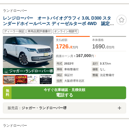
ランドローバー
レンジローバー オートバイオグラフィ 3.0L D300 スタ
ンダードホイールベース ディーゼルターボ 4WD 認定中
古車・ブラックコントラストルーフ・電動ゲート
ディーラー保証
車両品質評価書付
オンライン相談可
支払総額
本体価格
1726.
1690.
8
0
万円
万円
167,000
残価ローン
月々
円
年式
2022
年
走行
3.3
万km
車検
車検整備付
修復
なし
保証
保証付
整備
法定整備付
住所
大阪府堺市北区
今すぐ在庫確認・見積依頼
無
電話する
料
販売店：
ジャガー・ランドローバー堺
ランドローバー