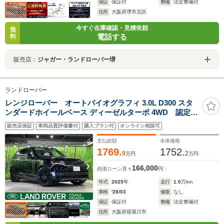
保証
保証付
整備
法定整備付
住所
大阪府堺市北区
今すぐ在庫確認・見積依頼
無
電話する
料
販売店：
ジャガー・ランドローバー堺
ランドローバー
レンジローバー オートバイオグラフィ 3.0L D300 スタ
ンダードホイールベース ディーゼルターボ 4WD 認定中
古車 エアサス サンルーフ デジタルインナーミラ
販売店保証
車両品質評価書付
購入プラン付
オンライン相談可
ー シャドーエクステリアパック 全席シートヒーター
＆ベンチレーション MERIDIAN ワイヤレスデバイス
支払総額
本体価格
チャージ 純正22インチアルミ
1769.
1752.
9
2
万円
万円
166,000
残価ローン
月々
円
年式
2025
年
走行
1.0
万km
車検
'28/03
修復
なし
保証
保証付
整備
法定整備付
住所
大阪府寝屋川市