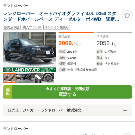
ランドローバー
レンジローバー オートバイオグラフィ 3.0L D350 スタ
ンダードホイールベース ディーゼルターボ 4WD 認定中
古車 ディーゼル ガラスルーフ 電動サイドステッ
販売店保証
購入プラン付
オンライン相談可
プ サラウンドカメラ 衝突被害軽減ブレーキ アダプ
ティブクルーズ エアサス オプション23インチアル
支払総額
本体価格
ミ Apple Car Play
2069.
2052.
9
1
万円
万円
年式
2025
年
走行
0.7
万km
車検
'28/05
修復
なし
保証
保証付
整備
法定整備付
住所
神奈川県横浜市都筑区
今すぐ在庫確認・見積依頼
無
電話する
料
販売店：
ジャガー・ランドローバー 横浜港北
ランドローバー