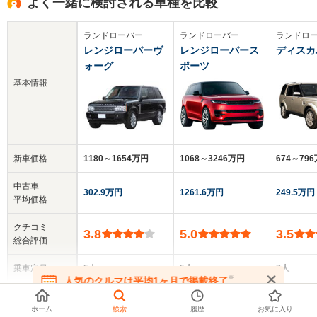
よく一緒に検討される車種を比較
ランドローバー
ランドローバー
ランドロ
レンジローバーヴ
レンジローバース
ディスカ
ォーグ
ポーツ
基本情報
新車価格
1180～1654万円
1068～3246万円
674～79
中古車
302.9万円
1261.6万円
249.5万円
平均価格
クチコミ
3.8
5.0
3.5
総合評価
乗車定員
5人
5人
7人
※
人気のクルマは平均1ヶ月で掲載終了
▼
全てを表示する
在庫が無くなる前にお問い合わせください
ドア数
5ドア
5ドア
5ドア
ホーム
検索
履歴
お気に入り