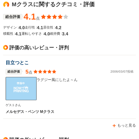
Mクラスに関するクチコミ・評価
WLTCモード
-
-
-
燃費
4.1
総合評価
点
4.0
4.1
4.2
デザイン :
走行性 :
居住性 :
4.1
4.0
3.4
積載性 :
運転しやすさ :
維持費 :
排気量
3497～5461cc
2986～4663cc
2996～34
評価の高いレビュー・評判
駆動方式
4WD
4WD
4WD
目立つとこ
5
総合評価
2006/03/07投稿
点
ラグジー風にしたよ～ん
ゲストさん
メルセデス・ベンツ Mクラス
もっと見る