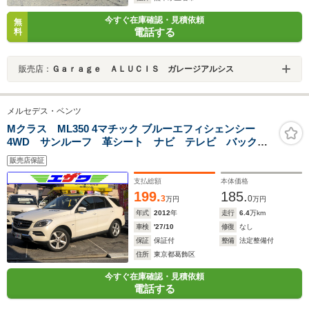
今すぐ在庫確認・見積依頼
無
電話する
料
販売店：
Ｇａｒａｇｅ ＡＬＵＣＩＳ ガレージアルシス
メルセデス・ベンツ
Mクラス ML350 4マチック ブルーエフィシェンシー
4WD サンルーフ 革シート ナビ テレビ バックカ
メラ 19インチアルミホイール パワーバックドア
販売店保証
支払総額
本体価格
199.
185.
3
0
万円
万円
年式
2012
年
走行
6.4
万km
車検
'27/10
修復
なし
保証
保証付
整備
法定整備付
住所
東京都葛飾区
今すぐ在庫確認・見積依頼
電話する