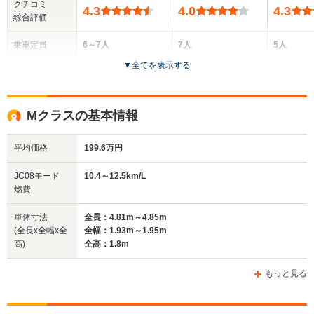
クチコミ
4.3
4.0
4.3
総合評価
乗車定員
6～7人
7人
5人
▼
全てを表示する
ドア数
5ドア
5ドア
5ドア
全高
全高
全高
Mクラスの基本情報
1.66m
1.85m
1.67m
平均価格
199.6万円
全幅
全幅
全幅
JC08モード
10.4～12.5km/L
サイズ
1.92m
1.94m～1.98m
1.84m
燃費
全長
全長
(全長x全幅x全高)
4.93m～4.95m
5.13m～5.15m
4.53m
車体寸法
全長：4.81m～4.85m
(全長x全幅x全
全幅：1.93m～1.95m
高)
全高：1.8m
ホイールベース
ホイールベース
ホイー
-m
-m
もっと見る