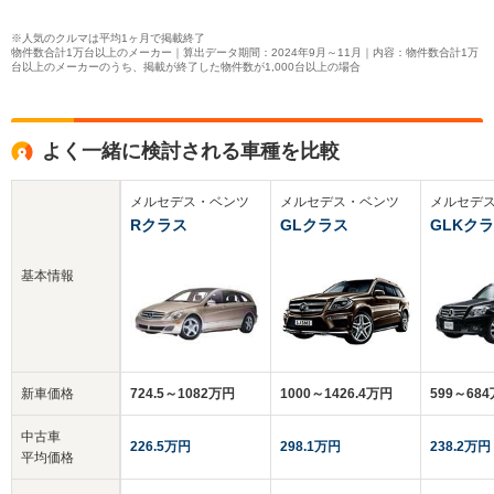
※人気のクルマは平均1ヶ月で掲載終了
物件数合計1万台以上のメーカー｜算出データ期間：2024年9月～11月｜内容：物件数合計1万
台以上のメーカーのうち、掲載が終了した物件数が1,000台以上の場合
よく一緒に検討される車種を比較
メルセデス・ベンツ
メルセデス・ベンツ
メルセデ
Rクラス
GLクラス
GLKク
基本情報
新車価格
724.5～1082万円
1000～1426.4万円
599～68
中古車
226.5万円
298.1万円
238.2万円
平均価格