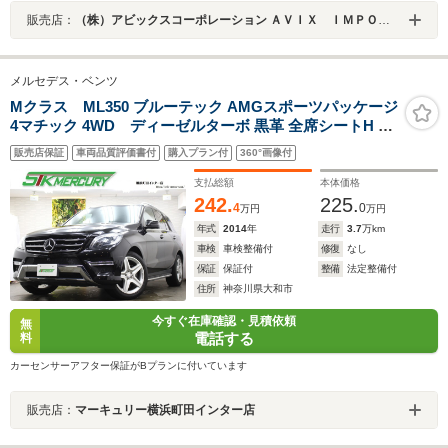
販売店：
（株）アビックスコーポレーション ＡＶＩＸ ＩＭＰＯＲＴ 鎌ヶ谷店
メルセデス・ベンツ
Mクラス ML350 ブルーテック AMGスポーツパッケージ
4マチック 4WD ディーゼルターボ 黒革 全席シートH 純
正ナビ 地デジ(走行中視聴可) Bluetooth USB レーダーセ
販売店保証
車両品質評価書付
購入プラン付
360°画像付
ーフティパッケージ ACC ブラインドスポット レーンキ
ープA ブレーキA 電動Bドア 360カメラ スペアキー付き
支払総額
本体価格
20インチAW
242.
225.
4
0
万円
万円
年式
2014
年
走行
3.7
万km
車検
車検整備付
修復
なし
保証
保証付
整備
法定整備付
住所
神奈川県大和市
今すぐ在庫確認・見積依頼
無
電話する
料
カーセンサーアフター保証がBプランに付いています
販売店：
マーキュリー横浜町田インター店