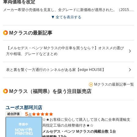
車両価格を改定
メーカー希望小売価格を見直し、全グレードに新価格が適用された。（2015.4）
全てを表示する
Mクラスの最新記事
【メルセデス・ベンツ Mクラスの中古車を買うなら？】オススメの選び
方や相場、グレードなどまとめ
表と裏を繋ぐ一方通行のトンネルがある家【edge HOUSE】
Mクラスの最新記事一覧
Mクラス（福岡県）を扱う注目販売店
ユーポス那珂川店
5
総合評価
点
☆★お客様に安心して購入して頂く為に全車両運輸支
局指定工場の点検整備付き★☆
1
メルセデス・ベンツ Mクラスの
掲載台数
台
13
総掲載数
台