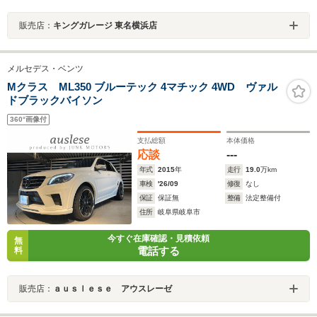
販売店：
キングガレージ 東名横浜店
メルセデス・ベンツ
Mクラス ML350 ブルーテック 4マチック 4WD ヴァル
ドブラックバイソン
360°画像付
支払総額
本体価格
応談
---
年式
2015
年
走行
19.0
万km
車検
'26/09
修復
なし
保証
保証無
整備
法定整備付
住所
岐阜県岐阜市
今すぐ在庫確認・見積依頼
無
電話する
料
販売店：
ａｕｓｌｅｓｅ アウスレーゼ