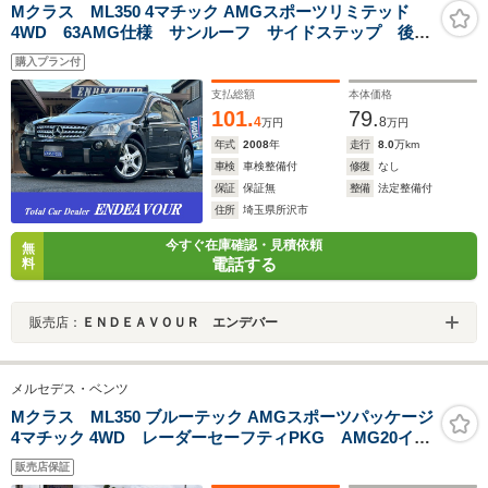
Mクラス ML350 4マチック AMGスポーツリミテッド
4WD 63AMG仕様 サンルーフ サイドステップ 後席
モニター 474ペリドットブラウンナビ Bカメラ ハー
購入プラン付
フレザー Pバックドア 禁煙 HID ETC
支払総額
本体価格
101.
79.
4
8
万円
万円
年式
2008
年
走行
8.0
万km
車検
車検整備付
修復
なし
保証
保証無
整備
法定整備付
住所
埼玉県所沢市
今すぐ在庫確認・見積依頼
無
電話する
料
販売店：
ＥＮＤＥＡＶＯＵＲ エンデバー
メルセデス・ベンツ
Mクラス ML350 ブルーテック AMGスポーツパッケージ
4マチック 4WD レーダーセーフティPKG AMG20イン
チ パノラマルーフ パワーバックドア ブラックレザ
販売店保証
ー ドラレコ ETC