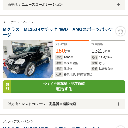
販売店：
ニュースコーポレーション
メルセデス・ベンツ
Mクラス ML350 4マチック 4WD AMGスポーツパッケ
ージ
支払総額
本体価格
150
132.
0
万円
万円
年式
2009
年
走行
11.4
万km
車検
車検整備無
修復
なし
保証
保証無
整備
法定整備無
住所
神奈川県川崎市宮前区
今すぐ在庫確認・見積依頼
無
電話する
料
販売店：
レストガレージ 高品質車輌販売店
メルセデス・ベンツ