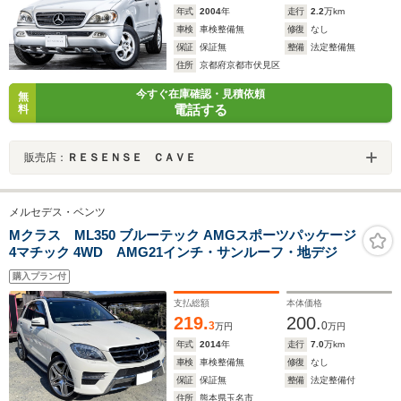
年式
2004
年
走行
2.2
万km
車検
車検整備無
修復
なし
保証
保証無
整備
法定整備無
住所
京都府京都市伏見区
今すぐ在庫確認・見積依頼
無
電話する
料
販売店：
ＲＥＳＥＮＳＥ ＣＡＶＥ
メルセデス・ベンツ
Mクラス ML350 ブルーテック AMGスポーツパッケージ
4マチック 4WD AMG21インチ・サンルーフ・地デジ
購入プラン付
支払総額
本体価格
219.
200.
3
0
万円
万円
年式
2014
年
走行
7.0
万km
車検
車検整備無
修復
なし
保証
保証無
整備
法定整備付
住所
熊本県玉名市