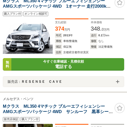
Mクラス ML350 4マチック ブルーエフィシェンシー
AMGスポーツパッケージ 4WD 1オーナー 走行2000km
AMGスポーツパッケージ コンフォートパッケージ ルー
購入プラン付
オンライン相談可
フレール 19インチAW 360度カメラ ブラックレザーシー
ト シートヒーター クルーズコントロール パークセンサー
支払総額
本体価格
374
348.
0
万円
万円
年式
2013
年
走行
0.2
万km
車検
車検整備無
修復
なし
保証
保証無
整備
法定整備無
住所
京都府京都市伏見区
今すぐ在庫確認・見積依頼
無
電話する
料
販売店：
ＲＥＳＥＮＳＥ ＣＡＶＥ
メルセデス・ベンツ
Mクラス ML350 4マチック ブルーエフィシェンシー
AMGスポーツパッケージ 4WD サンルーフ 黒革シー
ト シートヒーター ETC バックカメラ クルコン
販売店保証
購入プラン付
パワーシート ドラレコ