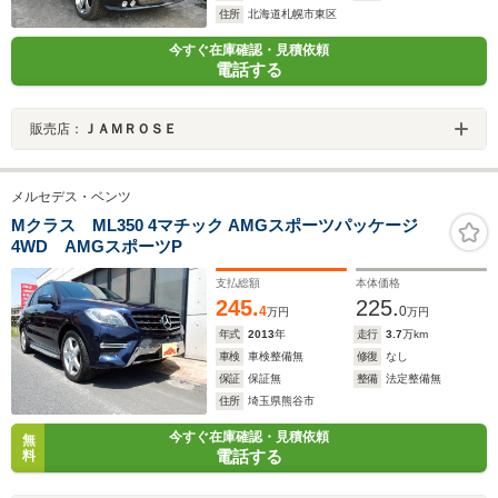
住所
北海道札幌市東区
今すぐ在庫確認・見積依頼
電話する
販売店：
ＪＡＭＲＯＳＥ
メルセデス・ベンツ
Mクラス ML350 4マチック AMGスポーツパッケージ
4WD AMGスポーツP
支払総額
本体価格
245.
225.
4
0
万円
万円
年式
2013
年
走行
3.7
万km
車検
車検整備無
修復
なし
保証
保証無
整備
法定整備無
住所
埼玉県熊谷市
今すぐ在庫確認・見積依頼
無
電話する
料