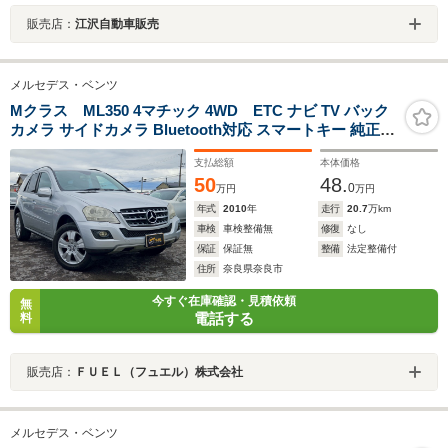
販売店：
江沢自動車販売
メルセデス・ベンツ
Mクラス ML350 4マチック 4WD ETC ナビ TV バック
カメラ サイドカメラ Bluetooth対応 スマートキー 純正ア
ルミホイール
支払総額
本体価格
50
48.
0
万円
万円
年式
2010
年
走行
20.7
万km
車検
車検整備無
修復
なし
保証
保証無
整備
法定整備付
住所
奈良県奈良市
今すぐ在庫確認・見積依頼
無
電話する
料
販売店：
ＦＵＥＬ（フュエル）株式会社
メルセデス・ベンツ