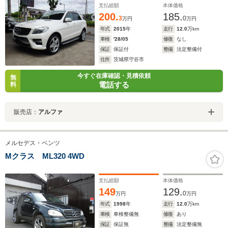
支払総額
本体価格
200.
185.
3
0
万円
万円
年式
2015
年
走行
12.0
万km
車検
'28/05
修復
なし
保証
保証付
整備
法定整備付
住所
茨城県守谷市
今すぐ在庫確認・見積依頼
無
電話する
料
販売店：
アルファ
メルセデス・ベンツ
Mクラス ML320 4WD
支払総額
本体価格
149
129.
0
万円
万円
年式
1998
年
走行
12.0
万km
車検
車検整備無
修復
あり
保証
保証無
整備
法定整備無