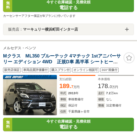
今すぐ在庫確認・見積依頼
無
電話する
料
カーセンサーアフター保証がBプランに付いています
販売店：
マーキュリー横浜町田インター店
メルセデス・ベンツ
Mクラス ML350 ブルーテック 4マチック 1stアニバーサ
リー エディション 4WD 正規D車 黒半革 シートヒータ
ー 純正HDDナビ地デジ 全周カメラ&PTS レーダーセーフ
販売店保証
車両品質評価書付
購入プラン付
オンライン相談可
360°画像付
ティPKG 純正20インチAW
支払総額
本体価格
189.
178.
7
0
万円
万円
年式
2013
年
走行
7.2
万km
車検
車検整備付
修復
なし
保証
保証付
整備
法定整備付
住所
千葉県鎌ヶ谷市
今すぐ在庫確認・見積依頼
無
電話する
料