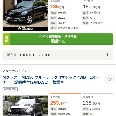
支払総額
本体価格
185
180.
0
万円
万円
年式
2012
年
走行
6.4
万km
車検
'27/10
修復
なし
保証
保証付
整備
法定整備付
住所
北海道札幌市東区
今すぐ在庫確認・見積依頼
無
電話する
料
販売店：
ＦＲＯＮＴ ＬＩＮＥ
メルセデス・ベンツ
Mクラス ML350 ブルーテック 4マチック 4WD 1オー
ナー 記録簿付(YANASE) 禁煙車
販売店保証
支払総額
本体価格
253.
238.
8
0
万円
万円
年式
2014
年
走行
7.1
万km
車検
車検整備無
修復
なし