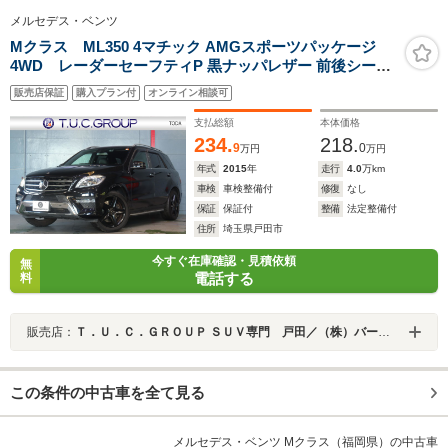
メルセデス・ベンツ
Mクラス ML350 4マチック AMGスポーツパッケージ
4WD レーダーセーフティP 黒ナッパレザー 前後シート
ヒーター 7インチワイドナビ Bluetooth キーレスゴー 360
販売店保証
購入プラン付
オンライン相談可
カメラ アクティブクルコン レーンキープ AMGエアロ
&20インチAW 2年保証
支払総額
本体価格
234.
218.
9
0
万円
万円
年式
2015
年
走行
4.0
万km
車検
車検整備付
修復
なし
保証
保証付
整備
法定整備付
住所
埼玉県戸田市
今すぐ在庫確認・見積依頼
無
電話する
料
販売店：
Ｔ．Ｕ．Ｃ．ＧＲＯＵＰ ＳＵＶ専門 戸田／（株）バーディット
この条件の中古車を全て見る
メルセデス・ベンツ Mクラス（福岡県）の中古車