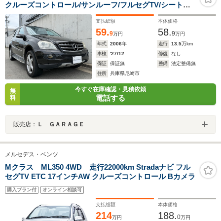
クルーズコントロール/サンルーフ/フルセグTV/シートヒ
ーター/バックカメラ/サイドカメラ/ハーフレザーシー
支払総額
本体価格
ト/ETC/オートライト/オートエアコン/BT/
59.
58.
9
9
万円
万円
年式
2006
年
走行
13.5
万km
車検
'27/12
修復
なし
保証
保証無
整備
法定整備無
住所
兵庫県尼崎市
今すぐ在庫確認・見積依頼
無
電話する
料
販売店：
Ｌ ＧＡＲＡＧＥ
メルセデス・ベンツ
Mクラス ML350 4WD 走行22000km Stradaナビ フル
セグTV ETC 17インチAW クルーズコントロール Bカメラ
購入プラン付
オンライン相談可
支払総額
本体価格
214
188.
0
万円
万円