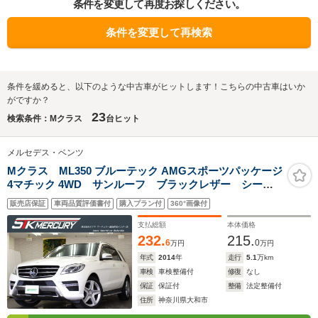
条件を変更して再度お探しください。
条件を変更して再検索
条件を緩めると、以下のような中古車がヒットします！こちらの中古車はいか
がですか？
23
検索条件：Mクラス
台ヒット
メルセデス・ベンツ
Mクラス ML350 ブルーテック AMGスポーツパッケージ
4マチック 4WD サンルーフ ブラックレザー シート
ヒーター 純正ナビ 地デジ 360度カメラ
販売店保証
車両品質評価書付
購入プラン付
360°画像付
Bluetooth ETC プレセーフブレーキ ACC ブライン
ドスポット オートテールゲート
支払総額
本体価格
232.
215.
6
0
万円
万円
年式
2014
年
走行
5.1
万km
車検
車検整備付
修復
なし
保証
保証付
整備
法定整備付
住所
神奈川県大和市