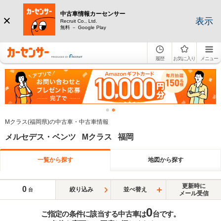
中古車情報カーセンサー
表示
Recruit Co., Ltd.
無料 － Google Play
履歴
お気に入り
メニュー
Mクラス(福岡県)の中古車・中古車情報
メルセデス・ベンツ Mクラス 福岡
一覧から探す
地図から探す
更新時に
0
絞り込み
並べ替え
台
メール受信
0
ご指定の条件に該当する中古車は
台です。