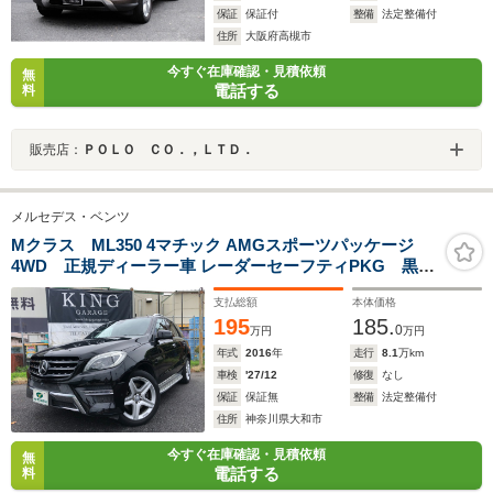
保証
保証付
整備
法定整備付
住所
大阪府高槻市
今すぐ在庫確認・見積依頼
無
電話する
料
販売店：
ＰＯＬＯ ＣＯ．，ＬＴＤ．
メルセデス・ベンツ
Mクラス ML350 4マチック AMGスポーツパッケージ
4WD 正規ディーラー車 レーダーセーフティPKG 黒革
シート ツインパノラマサンルーフ AMG20アルミ パ
支払総額
本体価格
ワーバックドア 全方カメラ 純正HDDナビ&フルセグ
195
185.
TV ディストロニック ドラレコ スマートキー ETC
0
万円
万円
年式
2016
年
走行
8.1
万km
車検
'27/12
修復
なし
保証
保証無
整備
法定整備付
住所
神奈川県大和市
今すぐ在庫確認・見積依頼
無
電話する
料