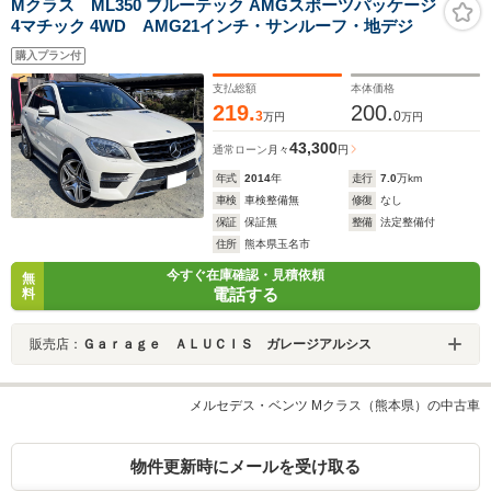
Mクラス ML350 ブルーテック AMGスポーツパッケージ
4マチック 4WD AMG21インチ・サンルーフ・地デジ
購入プラン付
支払総額
本体価格
219.
200.
3
0
万円
万円
43,300
通常ローン
月々
円
年式
2014
年
走行
7.0
万km
車検
車検整備無
修復
なし
保証
保証無
整備
法定整備付
住所
熊本県玉名市
今すぐ在庫確認・見積依頼
無
電話する
料
販売店：
Ｇａｒａｇｅ ＡＬＵＣＩＳ ガレージアルシス
メルセデス・ベンツ Mクラス（熊本県）の中古車
物件更新時にメールを受け取る