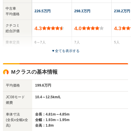
中古車
226.5万円
298.3万円
238.2万円
平均価格
クチコミ
4.3
4.0
4.3
総合評価
乗車定員
6～7人
7人
5人
▼
全てを表示する
ドア数
5ドア
5ドア
5ドア
全高
全高
全高
Mクラスの基本情報
1.66m
1.85m
1.67m
平均価格
199.6万円
全幅
全幅
全幅
JC08モード
10.4～12.5km/L
サイズ
1.92m
1.94m～1.98m
1.84m
燃費
全長
全長
(全長x全幅x全高)
4.93m～4.95m
5.13m～5.15m
4.53m
車体寸法
全長：4.81m～4.85m
(全長x全幅x全
全幅：1.93m～1.95m
高)
全高：1.8m
ホイールベース
ホイールベース
ホイー