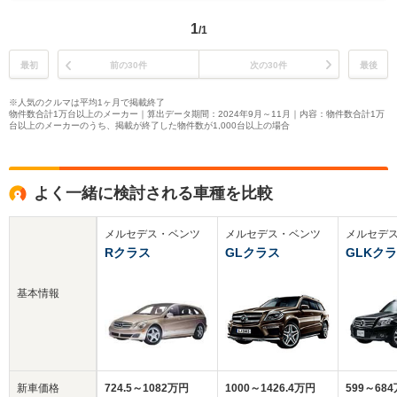
1
/1
最初
前の30件
次の30件
最後
※人気のクルマは平均1ヶ月で掲載終了
物件数合計1万台以上のメーカー｜算出データ期間：2024年9月～11月｜内容：物件数合計1万
台以上のメーカーのうち、掲載が終了した物件数が1,000台以上の場合
よく一緒に検討される車種を比較
メルセデス・ベンツ
メルセデス・ベンツ
メルセデ
Rクラス
GLクラス
GLKク
基本情報
新車価格
724.5～1082万円
1000～1426.4万円
599～68