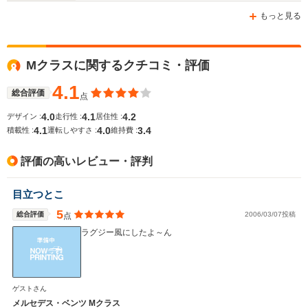
-m
-m
もっと見る
Mクラスに関するクチコミ・評価
WLTCモード
-
-
-
燃費
4.1
総合評価
点
4.0
4.1
4.2
デザイン :
走行性 :
居住性 :
4.1
4.0
3.4
積載性 :
運転しやすさ :
維持費 :
排気量
3497～5461cc
2986～4663cc
2996～34
評価の高いレビュー・評判
駆動方式
4WD
4WD
4WD
目立つとこ
5
総合評価
2006/03/07投稿
点
ラグジー風にしたよ～ん
ゲストさん
メルセデス・ベンツ Mクラス