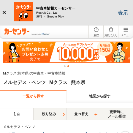
中古車情報カーセンサー
表示
Recruit Co., Ltd.
無料 － Google Play
履歴
お気に入り
メニュー
Mクラス(熊本県)の中古車・中古車情報
メルセデス・ベンツ Mクラス 熊本県
一覧から探す
地図から探す
更新時に
1
絞り込み
並べ替え
台
メール受信
メルセデス・ベンツ