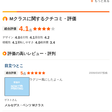
もっと見る
Mクラスに関するクチコミ・評価
WLTCモード
-
-
-
燃費
4.1
総合評価
点
4.0
4.1
4.2
デザイン :
走行性 :
居住性 :
4.1
4.0
3.4
積載性 :
運転しやすさ :
維持費 :
排気量
3497～5461cc
2986～4663cc
2996～34
評価の高いレビュー・評判
駆動方式
4WD
4WD
4WD
目立つとこ
5
総合評価
2006/03/07投稿
点
ラグジー風にしたよ～ん
ゲストさん
メルセデス・ベンツ Mクラス