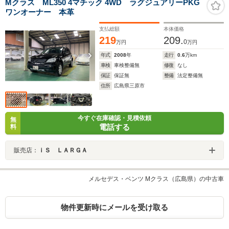
Mクラス ML350 4マチック 4WD ラグジュアリーPKG
ワンオーナー 本革
支払総額
本体価格
219
209.
0
万円
万円
年式
2008
年
走行
0.6
万km
車検
車検整備無
修復
なし
保証
保証無
整備
法定整備無
住所
広島県三原市
今すぐ在庫確認・見積依頼
無
電話する
料
販売店：
ｉＳ ＬＡＲＧＡ
メルセデス・ベンツ Mクラス（広島県）の中古車
物件更新時にメールを受け取る