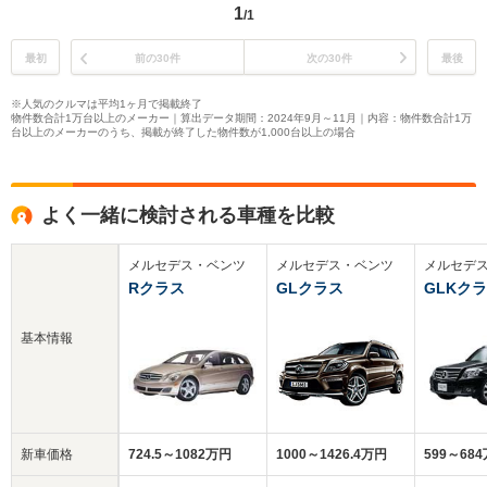
1
/1
最初
前の30件
次の30件
最後
※人気のクルマは平均1ヶ月で掲載終了
物件数合計1万台以上のメーカー｜算出データ期間：2024年9月～11月｜内容：物件数合計1万
台以上のメーカーのうち、掲載が終了した物件数が1,000台以上の場合
よく一緒に検討される車種を比較
メルセデス・ベンツ
メルセデス・ベンツ
メルセデ
Rクラス
GLクラス
GLKク
基本情報
新車価格
724.5～1082万円
1000～1426.4万円
599～68