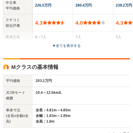
中古車
226.5万円
280.4万円
238.2万円
平均価格
クチコミ
4.3
4.0
4.3
総合評価
乗車定員
6～7人
7人
5人
▼
全てを表示する
ドア数
5ドア
5ドア
5ドア
全高
全高
全高
Mクラスの基本情報
1.66m
1.85m
1.67m
平均価格
203.1万円
全幅
全幅
全幅
JC08モード
10.4～12.5km/L
サイズ
1.92m
1.94m～1.98m
1.84m
燃費
全長
全長
(全長x全幅x全高)
4.93m～4.95m
5.13m～5.15m
4.53m
車体寸法
全長：4.81m～4.85m
(全長x全幅x全
全幅：1.93m～1.95m
高)
全高：1.8m
ホイールベース
ホイールベース
ホイー
-m
-m