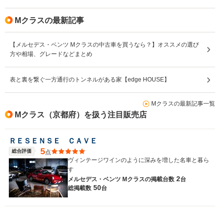
Mクラスの最新記事
【メルセデス・ベンツ Mクラスの中古車を買うなら？】オススメの選び
方や相場、グレードなどまとめ
表と裏を繋ぐ一方通行のトンネルがある家【edge HOUSE】
Mクラスの最新記事一覧
Mクラス（京都府）を扱う注目販売店
ＲＥＳＥＮＳＥ ＣＡＶＥ
5
総合評価
点
ヴィンテージワインのように深みを増した名車と暮ら
す
2
メルセデス・ベンツ Mクラスの
掲載台数
台
50
総掲載数
台