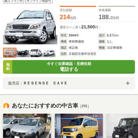
購入プラン付
オンライン相談可
支払総額
本体価格
214
188.
0
万円
万円
21,500
通常ローン
月々
円
年式
2004
年
走行
2.2
万km
車検
車検整備無
修復
なし
保証
保証無
整備
法定整備無
住所
京都府京都市伏見区
今すぐ在庫確認・見積依頼
無
電話する
料
販売店：
ＲＥＳＥＮＳＥ ＣＡＶＥ
あなたにおすすめの中古車
［PR］