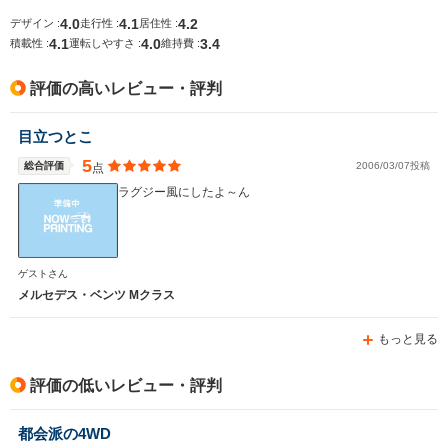
4.0
4.1
4.2
デザイン :
走行性 :
居住性 :
4.1
4.0
3.4
積載性 :
運転しやすさ :
維持費 :
排気量
3497～5461cc
2986～4663cc
2996～34
評価の高いレビュー・評判
駆動方式
4WD
4WD
4WD
目立つとこ
5
総合評価
2006/03/07投稿
点
ラグジー風にしたよ～ん
ゲストさん
メルセデス・ベンツ Mクラス
もっと見る
評価の低いレビュー・評判
都会派の4WD