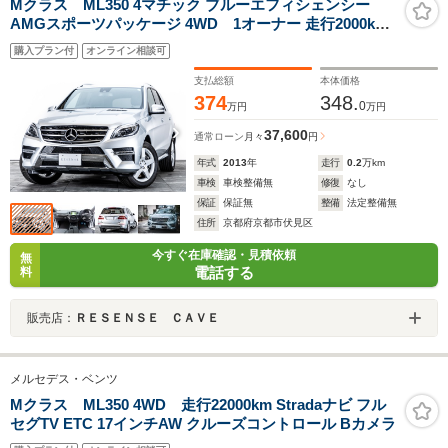
Mクラス ML350 4マチック ブルーエフィシェンシー
AMGスポーツパッケージ 4WD 1オーナー 走行2000km
AMGスポーツパッケージ コンフォートパッケージ ルー
購入プラン付
オンライン相談可
フレール 19インチAW 360度カメラ ブラックレザーシー
ト シートヒーター クルーズコントロール パークセンサー
支払総額
本体価格
374
348.
0
万円
万円
37,600
通常ローン
月々
円
年式
2013
年
走行
0.2
万km
車検
車検整備無
修復
なし
保証
保証無
整備
法定整備無
住所
京都府京都市伏見区
今すぐ在庫確認・見積依頼
無
電話する
料
販売店：
ＲＥＳＥＮＳＥ ＣＡＶＥ
メルセデス・ベンツ
Mクラス ML350 4WD 走行22000km Stradaナビ フル
セグTV ETC 17インチAW クルーズコントロール Bカメラ