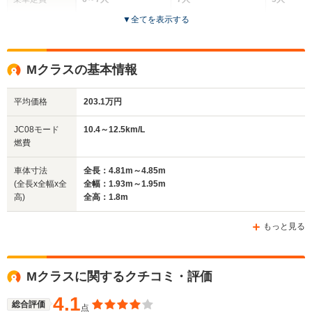
▼
全てを表示する
ドア数
5ドア
5ドア
5ドア
全高
全高
全高
Mクラスの基本情報
1.66m
1.85m
1.67m
平均価格
203.1万円
全幅
全幅
全幅
JC08モード
10.4～12.5km/L
サイズ
1.92m
1.94m～1.98m
1.84m
燃費
全長
全長
(全長x全幅x全高)
4.93m～4.95m
5.13m～5.15m
4.53m
車体寸法
全長：4.81m～4.85m
(全長x全幅x全
全幅：1.93m～1.95m
高)
全高：1.8m
ホイールベース
ホイールベース
ホイー
-m
-m
もっと見る
Mクラスに関するクチコミ・評価
WLTCモード
-
-
-
燃費
4.1
総合評価
点