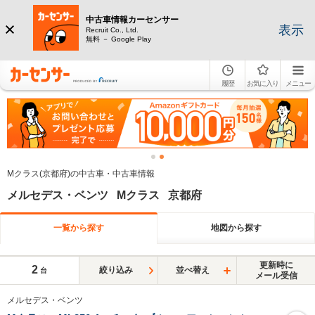
中古車情報カーセンサー
表示
Recruit Co., Ltd.
無料 － Google Play
履歴
お気に入り
メニュー
Mクラス(京都府)の中古車・中古車情報
メルセデス・ベンツ Mクラス 京都府
一覧から探す
地図から探す
更新時に
2
絞り込み
並べ替え
台
メール受信
メルセデス・ベンツ