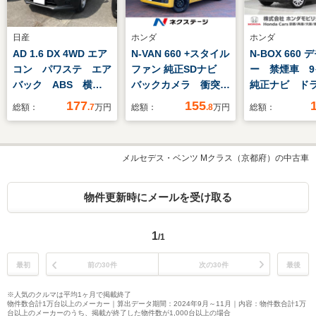
日産
ホンダ
ホンダ
AD 1.6 DX 4WD エア
N-VAN 660 +スタイル
N-BOX 660 
コン パワステ エア
ファン 純正SDナビ
ー 禁煙車 9
バック ABS 横滑
バックカメラ 衝突被
純正ナビ ド
り防止システム 衝突
害軽減システム スマ
ETC バッ
177
155
総額：
.7
万円
総額：
.8
万円
総額：
被害軽減システム キ
ートキー LEDヘッ
両側電動スラ
ーレス 車線逸脱警報
ド 車線逸脱警報 オ
ア 渋滞追従
ートライト オートエ
ズ Bluetoo
メルセデス・ベンツ Mクラス（京都府）の中古車
アコン Bluetooth
物センサー 
CD DVD再生 フル
ーター フ
セグ
USB接続 衝
物件更新時にメールを受け取る
ブレーキ
1
/1
最初
前の30件
次の30件
最後
※人気のクルマは平均1ヶ月で掲載終了
物件数合計1万台以上のメーカー｜算出データ期間：2024年9月～11月｜内容：物件数合計1万
台以上のメーカーのうち、掲載が終了した物件数が1,000台以上の場合