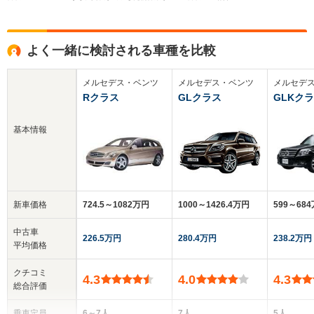
よく一緒に検討される車種を比較
メルセデス・ベンツ
メルセデス・ベンツ
メルセデ
Rクラス
GLクラス
GLKク
基本情報
新車価格
724.5～1082万円
1000～1426.4万円
599～68
中古車
226.5万円
280.4万円
238.2万円
平均価格
クチコミ
4.3
4.0
4.3
総合評価
乗車定員
6～7人
7人
5人