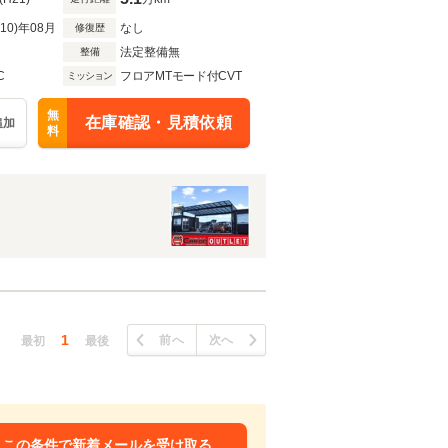
R10)年08月
なし
修復歴
法定整備無
整備
C
フロアMTモード付CVT
ミッション
無
在庫確認・見積依頼
追加
料
1
前へ
次へ
最初
最後
この条件で新着メールを受け取る