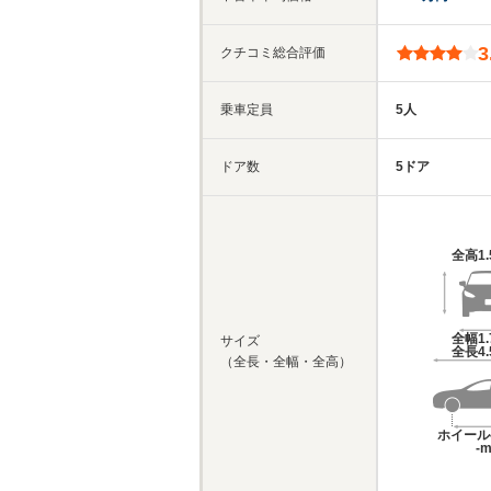
3
クチコミ総合評価
乗車定員
5人
ドア数
5ドア
全高
1
全幅
1
サイズ
全長
4
（全長・全幅・全高）
ホイール
-