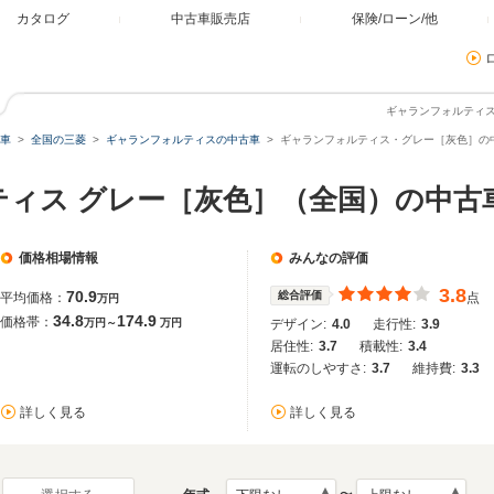
カタログ
中古車販売店
保険/ローン/他
ギャランフォルティ
車
全国の三菱
ギャランフォルティスの中古車
ギャランフォルティス・グレー［灰色］の
ティス グレー［灰色］（全国）の中古
価格相場情報
みんなの評価
3.8
70.9
総合評価
平均価格：
点
万円
34.8
174.9
価格帯：
万円～
万円
デザイン:
4.0
走行性:
3.9
居住性:
3.7
積載性:
3.4
運転のしやすさ:
3.7
維持費:
3.3
詳しく見る
詳しく見る