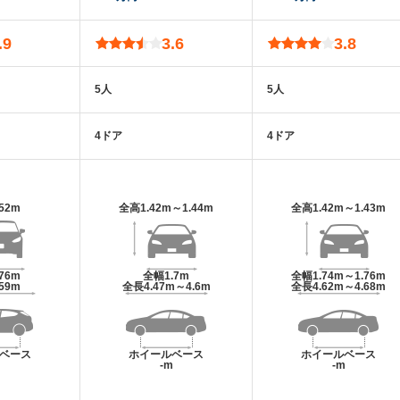
.9
3.6
3.8
5人
5人
4ドア
4ドア
.52m
全高
1.42m～1.44m
全高
1.42m～1.43m
.76m
全幅
1.7m
全幅
1.74m～1.76m
.59m
全長
4.47m～4.6m
全長
4.62m～4.68m
ベース
ホイールベース
ホイールベース
m
-m
-m