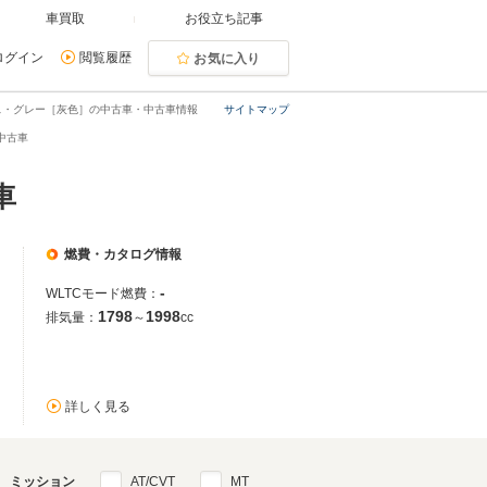
車買取
お役立ち記事
ログイン
閲覧履歴
お気に入り
ス・グレー［灰色］の中古車・中古車情報
サイトマップ
中古車
車
燃費・カタログ情報
-
WLTCモード燃費：
1798
1998
排気量：
～
cc
詳しく見る
ミッション
AT/CVT
MT