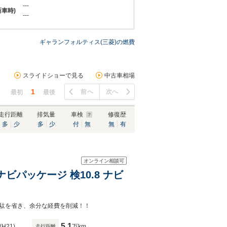
---
新車時)
---
ギャランフォルティス(三菱)の燃費
スライドショーで見る
中古車相場
1
前へ
次へ
最初
最後
走行距離
排気量
車検
修復歴
多
少
多
少
付
無
無
有
オンライン相談可
ビパッケージ 検10.8 ナビ
駄を省き、余分な経費を削減！！
5.1
(H21)
万km
走行距離