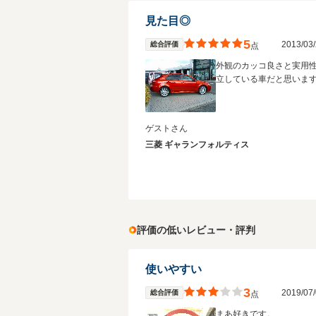
見た目◎
5
2013/0
総合評価
点
外観のカッコ良さと実用
立している車だと思いま
ゲストさん
三菱 ギャランフォルティス
評価の低いレビュー・評判
使いやすい
3
2019/0
総合評価
点
まあ好きです。