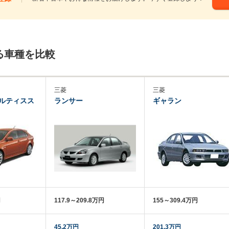
る車種を比較
三菱
三菱
ルティスス
ランサー
ギャラン
円
117.9～209.8万円
155～309.4万円
45.2万円
201.3万円