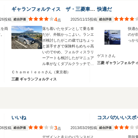
ギャランフォルティス ザ・三菱車 フレームが頑丈
快適だ
4
3/26投稿
2025/11/15投稿
総合評価
総合評価
点
性を両
落ち着いたセダンとして乗る車
快適
す。
だが、外観かっこよい。ランエ
のが
ボ検討したがこの歳ではちょっ
っか
と派手すぎで保険料もめちゃ高
いのでやめ、フォルティスラリ
ゲストさん
ーアートも検討したがマニュア
三菱 ギャランフォルテ
ル車がなくダブルクラッチでは
中途半端で楽しくないし燃費も
Ｃｈａｍｅｌｅｏｎさん
（東京都）
悪いのでやめました。結局マニ
三菱 ギャランフォルティス
ュアルシフトは２台目のコルト
ラリーアートで楽しむこととし
て、１台目の家族用として落ち
着いたセダンとしてこの車を購
入しました。
いいね
コスパのいいスポ
3
7/06投稿
2013/03/29投稿
総合評価
総合評価
点
デザインと走りのバランスがよ
普段