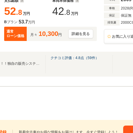
支払総額
車両本体価格
52
42
2028(
車検
.8
.8
万円
万円
保証無
保証
53.7
B
プラン
万円
2000C
排気量
通常
10,300
詳細を見る
月々
円
ローン価格
お気に入り
クチコミ評価：
4.8
点（
59
件）
全車乗り出し価格総額表示です！！独自の販売システムで無駄を省き、余分な経費を削減
登録
新着中古車やお得な情報をお届けします。今すぐ登録しよう！