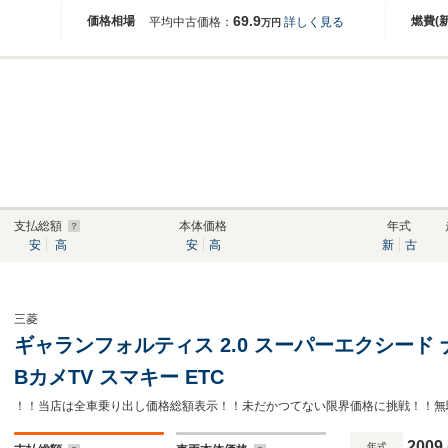
69.9
価格相場
燃費(
平均中古価格：
詳しく見る
万円
支払総額
本体価格
年式
安
高
安
高
新
古
三菱
ギャランフォルティス 2.0 スーパーエクシード ナ
BカメTV スマキー ETC
！！当店は全車乗り出し価格総額表示！！未だかつてない限界価格に挑戦！！無
2009
年式