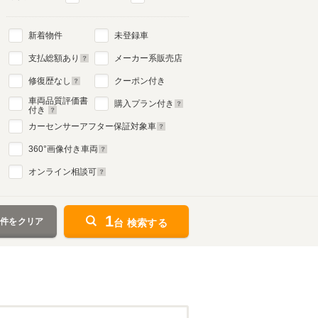
新着物件
未登録車
支払総額あり
メーカー系販売店
修復歴なし
クーポン付き
車両品質評価書
購入プラン付き
付き
カーセンサーアフター保証対象車
360
°画像付き車両
オンライン相談可
1
条件をクリア
台 検索する