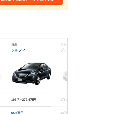
日産
日産
三
シルフィ
ブルーバードシルフィ
ミ
193.7～272.4万円
178.5～241.5万円
82
55.6万円
34万円
12