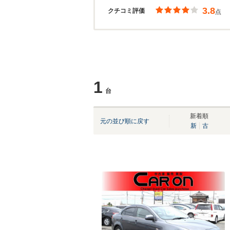
3.8
クチコミ評価
点
1
台
新着順
元の並び順に戻す
新
古