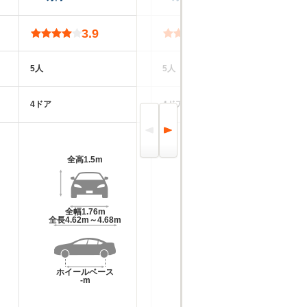
3.9
3.7
5人
5人
5
4ドア
4ドア
2
全高
1.5m
全高
1.5m～1.51m
全幅
1.76m
全幅
1.7m
全長
4.62m～4.68m
全長
4.61m
ホイールベース
ホイールベース
-m
-m