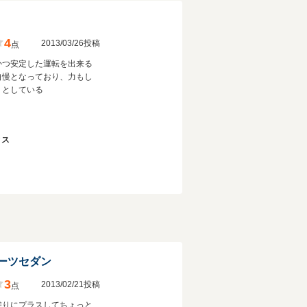
4
2013/03/26投稿
点
かつ安定した運転を出来る
自慢となっており、力もし
りとしている
ィス
ーツセダン
3
2013/02/21投稿
点
乗りにプラスしてちょっと