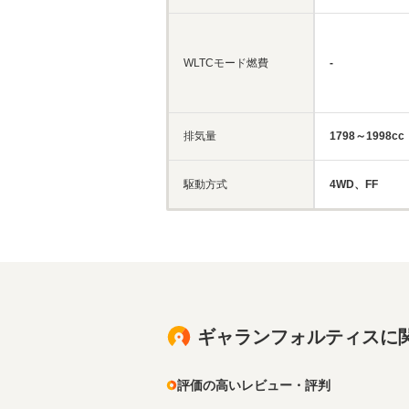
WLTCモード燃費
-
排気量
1798～1998cc
駆動方式
4WD、FF
ギャランフォルティスに
評価の高いレビュー・評判