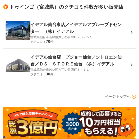
トゥインゴ（宮城県）のクチコミ件数が多い販売店
イデアル仙台東店／イデアルアプルーブドセン
ター （株）イデアル
宮城県仙台市若林区六丁の目中町２６－５１
70
クチコミ：
件
イデアル仙台店 プジョー仙台／シトロエン仙
台／ＤＳ ＳＴＯＲＥ仙台 （株）イデアル
宮城県仙台市若林区六丁の目西町８－６１
30
クチコミ：
件
ページトップへ