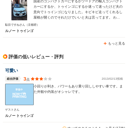
国産のコンパクトカーにするかツードアの輸入コンパクト
カーにするか、トゥインゴにするか迷って迷ったけど夫の
意向でトゥインゴになりました。キビキビ走ってくれるし
屋根が開くのでそれだけでいいと夫は言ってます。 わた
しはペーパードライバーなので小回りがきいてすれ違いが
駄目ですねさん
（京都府）
しやすいのでそれだけで満足です。 値段は国産車よりは
ルノー トゥインゴ
少し高いけど全体的には満足ですよ。
もっと見る
評価の低いレビュー・評判
可愛い
3
総合評価
2013/02/13投稿
点
小回りが利き、パワーもあり乗り回ししやすい車です。ま
た外観や内装がオシャレです。
ゲストさん
ルノー トゥインゴ