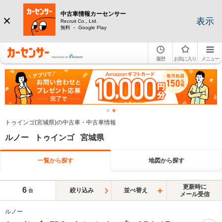
中古車情報カーセンサー
表示
Recruit Co., Ltd.
無料 － Google Play
履歴
お気に入り
メニュー
トゥインゴ(宮城県)の中古車・中古車情報
ルノー トゥインゴ 宮城県
一覧から探す
地図から探す
更新時に
6
絞り込み
並べ替え
台
メール受信
ルノー