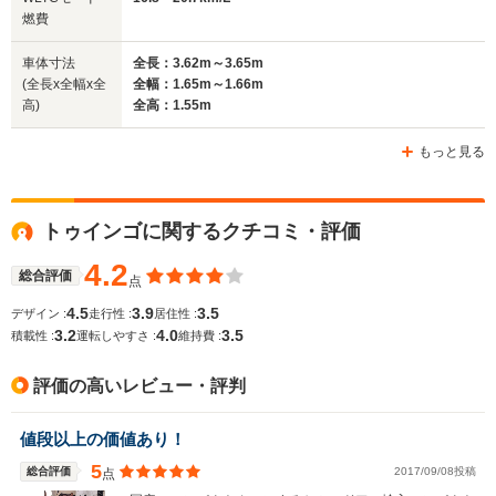
3.84m
3.74m
4.13m
燃費
車体寸法
全長：3.62m～3.65m
(全長x全幅x全
全幅：1.65m～1.66m
ホイールベース
ホイールベース
ホイー
高)
全高：1.55m
-m
-m
もっと見る
WLTCモード
トゥインゴに関するクチコミ・評価
-
-
-
燃費
4.2
総合評価
点
4.5
3.9
3.5
デザイン :
走行性 :
居住性 :
3.2
4.0
3.5
排気量
1598cc
1587cc
1998cc
積載性 :
運転しやすさ :
維持費 :
駆動方式
FF
FF
FF
評価の高いレビュー・評判
値段以上の価値あり！
5
総合評価
2017/09/08投稿
点