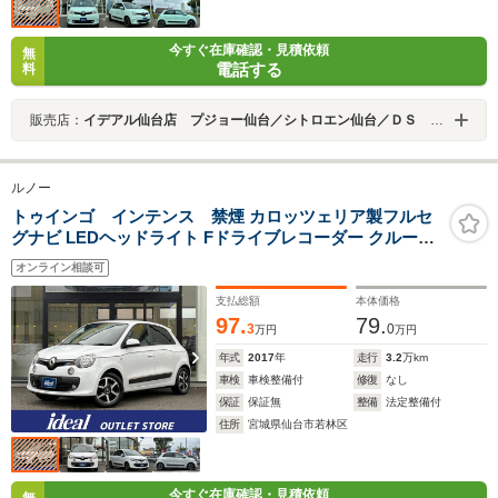
今すぐ在庫確認・見積依頼
無
電話する
料
販売店：
イデアル仙台店 プジョー仙台／シトロエン仙台／ＤＳ ＳＴＯＲＥ仙台 （株）イデアル
ルノー
トゥインゴ インテンス 禁煙 カロッツェリア製フルセ
グナビ LEDヘッドライト Fドライブレコーダー クルーズ
コントロール スピードリミット アイドリングストップ
オンライン相談可
FRフォグライト CD ETC 純正15AW
支払総額
本体価格
97.
79.
3
0
万円
万円
年式
2017
年
走行
3.2
万km
車検
車検整備付
修復
なし
保証
保証無
整備
法定整備付
住所
宮城県仙台市若林区
今すぐ在庫確認・見積依頼
無