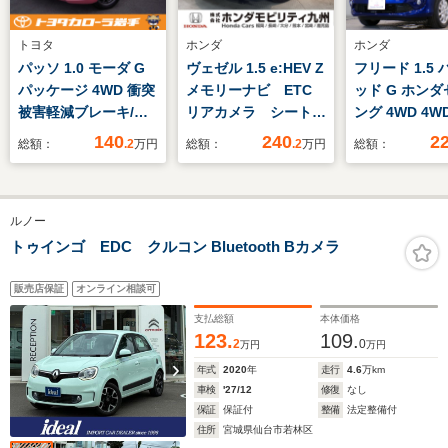
トヨタ
ホンダ
ホンダ
パッソ 1.0 モーダ G
ヴェゼル 1.5 e:HEV Z
フリード 1.5
パッケージ 4WD 衝突
メモリーナビ ETC
ッド G ホン
被害軽減ブレーキ/キ
リアカメラ シートヒ
ング 4WD 4W
ーレス/バックモニタ
ーター
Bluetooth接
140
240
2
総額：
.2
万円
総額：
.2
万円
総額：
ー/ナビ/フルセグTV
トヒーター 両
スライドドア 
コ ETC フルセ
ルノー
社外アルミホ
スマートキー
トゥインゴ EDC クルコン Bluetooth Bカメラ
販売店保証
オンライン相談可
支払総額
本体価格
123.
109.
2
0
万円
万円
年式
2020
年
走行
4.6
万km
車検
'27/12
修復
なし
保証
保証付
整備
法定整備付
住所
宮城県仙台市若林区