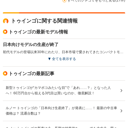
すべてのクチコミをもっと見る(17件)
トゥインゴに関する関連情報
トゥインゴの最新モデル情報
日本向けモデルの生産が終了
初代モデルの登場以来30年にわたり、日本市場で愛されてきたコンパクトモデル。日本向けモデルの生産終了が発表された。また、今回の発表を機に、小変更が施され、新たに「Apple Carplay」対応ワイヤレスミラーリング機能が追加された。ボディカラーのバリエーション変更や価格改定も図られている。（2023.7）
全てを表示する
トゥインゴの最新記事
新型トゥインゴが“カマボコみたいな目”で「あれ……？」となった人
へ！ 60万円台から狙える3代目は買いなのか、徹底解説！
ルノー トゥインゴの「日本向け生産終了」が発表に……！ 最新の中古車
価格は？ 流通台数は？