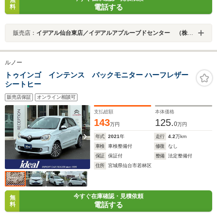
電話する
料
販売店：
イデアル仙台東店／イデアルアプルーブドセンター （株）イデアル
ルノー
トゥインゴ インテンス バックモニター ハーフレザー
シートヒー
販売店保証
オンライン相談可
支払総額
本体価格
143
125.
0
万円
万円
年式
2021
年
走行
4.2
万km
車検
車検整備付
修復
なし
保証
保証付
整備
法定整備付
住所
宮城県仙台市若林区
今すぐ在庫確認・見積依頼
無
電話する
料