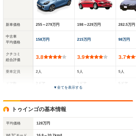
新車価格
255～279万円
198～229万円
282.5万円
中古車
158万円
215万円
98万円
平均価格
クチコミ
3.8
3.9
3.7
総合評価
乗車定員
2人
5人
5人
ドア数
2ドア
3ドア
5ドア
▼
全てを表示する
全高
全高
全
1.38m
1.36m
1.
トゥインゴの基本情報
平均価格
128万円
全幅
全幅
全幅
サイズ
1.69m
1.62m
1.72m
全長
全長
WLTCモード
16.8～20.7km/L
(全長x全幅x全高)