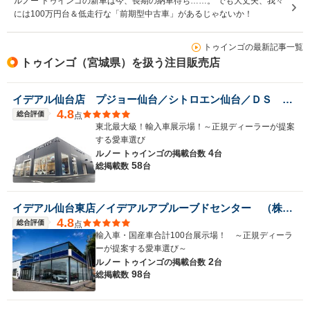
ルノー トゥインゴの新車は今、長期の納車待ち……。 でも大丈夫、我々
には100万円台＆低走行な「前期型中古車」があるじゃないか！
トゥインゴの最新記事一覧
トゥインゴ（宮城県）を扱う注目販売店
イデアル仙台店 プジョー仙台／シトロエン仙台／ＤＳ ＳＴＯＲＥ仙台 （株）イデアル
4.8
総合評価
点
東北最大級！輸入車展示場！～正規ディーラーが提案
する愛車選び
4
ルノー トゥインゴの
掲載台数
台
58
総掲載数
台
イデアル仙台東店／イデアルアプルーブドセンター （株）イデアル
4.8
総合評価
点
輸入車・国産車合計100台展示場！ ～正規ディーラ
ーが提案する愛車選び～
2
ルノー トゥインゴの
掲載台数
台
98
総掲載数
台