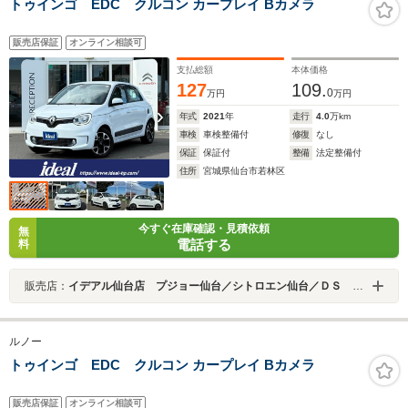
トゥインゴ EDC クルコン カープレイ Bカメラ
販売店保証
オンライン相談可
支払総額
本体価格
127
109.
0
万円
万円
年式
2021
年
走行
4.0
万km
車検
車検整備付
修復
なし
保証
保証付
整備
法定整備付
住所
宮城県仙台市若林区
今すぐ在庫確認・見積依頼
無
電話する
料
販売店：
イデアル仙台店 プジョー仙台／シトロエン仙台／ＤＳ ＳＴＯＲＥ仙台 （株）イデアル
ルノー
トゥインゴ EDC クルコン カープレイ Bカメラ
販売店保証
オンライン相談可