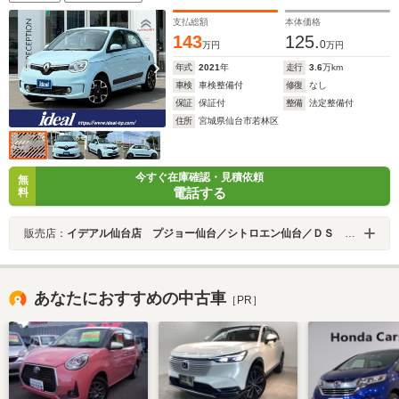
支払総額
本体価格
143
125.
0
万円
万円
年式
2021
年
走行
3.6
万km
車検
車検整備付
修復
なし
保証
保証付
整備
法定整備付
住所
宮城県仙台市若林区
今すぐ在庫確認・見積依頼
無
電話する
料
販売店：
イデアル仙台店 プジョー仙台／シトロエン仙台／ＤＳ ＳＴＯＲＥ仙台 （株）イデアル
あなたにおすすめの中古車
［PR］