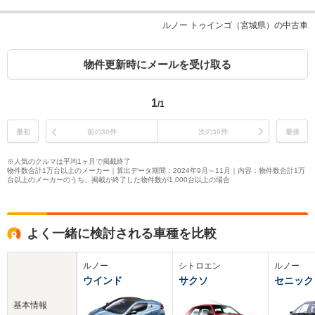
ルノー トゥインゴ（宮城県）の中古車
物件更新時にメールを受け取る
1
/1
最初
前の30件
次の30件
最後
※人気のクルマは平均1ヶ月で掲載終了
物件数合計1万台以上のメーカー｜算出データ期間：2024年9月～11月｜内容：物件数合計1万
台以上のメーカーのうち、掲載が終了した物件数が1,000台以上の場合
よく一緒に検討される車種を比較
ルノー
シトロエン
ルノー
ウインド
サクソ
セニック
基本情報