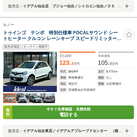
販売店：
イデアル仙台店 プジョー仙台／シトロエン仙台／ＤＳ ＳＴＯＲＥ仙台 （株）イデアル
ルノー
トゥインゴ テンポ 特別仕様車 FOCALサウンド シー
トヒーター クルコン レーンキープ スピードリミッター
オートライト バックソナー フロントドラレコ USB接続
販売店保証
オンライン相談可
サイドバイザー ETC 純正16インチAW
支払総額
本体価格
123.
105.
3
0
万円
万円
年式
2019
年
走行
3.7
万km
車検
車検整備付
修復
なし
保証
保証付
整備
法定整備付
住所
宮城県仙台市若林区
今すぐ在庫確認・見積依頼
無
電話する
料
販売店：
イデアル仙台東店／イデアルアプルーブドセンター （株）イデアル