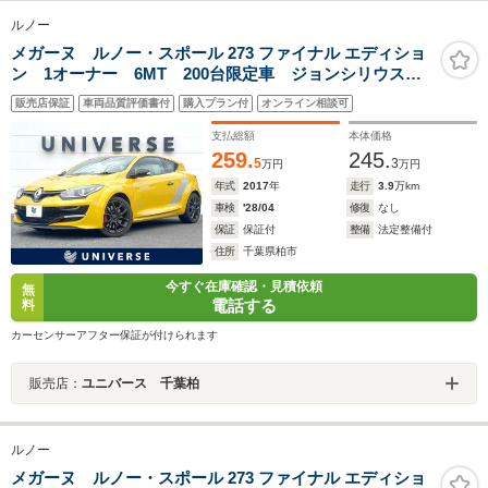
ルノー
メガーヌ ルノー・スポール 273 ファイナル エディショ
ン 1オーナー 6MT 200台限定車 ジョンシリウス
Panasonic製ナビTV 純正レカロシート Brembo製ブレ
販売店保証
車両品質評価書付
購入プラン付
オンライン相談可
ーキキャリパー 純正18インチブラックAW
Bluetooth オートライト 禁煙
支払総額
本体価格
259.
245.
5
3
万円
万円
年式
2017
年
走行
3.9
万km
車検
'28/04
修復
なし
保証
保証付
整備
法定整備付
住所
千葉県柏市
今すぐ在庫確認・見積依頼
無
電話する
料
カーセンサーアフター保証が付けられます
販売店：
ユニバース 千葉柏
ルノー
メガーヌ ルノー・スポール 273 ファイナル エディショ