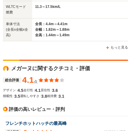
全幅
全幅
全
WLTCモード
11.3～17.5km/L
サイズ
1.73m
1.82m
1.
燃費
全長
全長
(全長x全幅x全高)
4.08m
4.64m
4.
車体寸法
全長：4.4m～4.41m
(全長x全幅x全
全幅：1.82m～1.88m
高)
全高：1.44m～1.49m
ホイールベース
ホイールベース
ホイー
-m
-m
もっと見る
17.0～25.4km/L
└市街地:12.7～
16.6km/L
メガーヌに関するクチコミ・評価
24.2km/L
WLTCモード
└市街地:12.1km/L
└郊外:17.2～
-
燃費
└郊外:16.9km/L
4.1
26.2km/L
総合評価
点
└高速道路:19.5km/L
└高速道路:19.8～
4.5
4.1
3.6
デザイン :
走行性 :
居住性 :
25.5km/L
3.5
3.8
3.1
積載性 :
運転しやすさ :
維持費 :
排気量
1333～1597cc
1197～1618cc
1197～19
評価の高いレビュー・評判
駆動方式
FF
FF
FF
フレンチホットハッチの最高峰