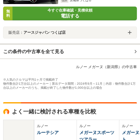
住所
茨城県つくば市
今すぐ在庫確認・見積依頼
無
電話する
料
販売店：
アースジャパン つくば店
この条件の中古車を全て見る
ルノー メガーヌ（新潟県）の中古車
※人気のクルマは平均1ヶ月で掲載終了
物件数合計1万台以上のメーカー｜算出データ期間：2024年9月～11月｜内容：物件数合計1万
台以上のメーカーのうち、掲載が終了した物件数が1,000台以上の場合
よく一緒に検討される車種を比較
ルノー
ルノー
ルノー
ルーテシア
メガーヌスポーツ
メガーヌ
ツアラー
ト