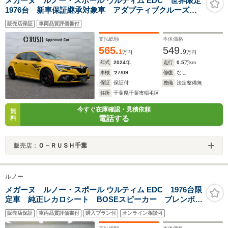
メガーヌ ルノー・スポール ウルティム EDC 世界限定
1976台 新車保証継承対象車 アダプティブクルーズコ
ントロール レーンディパーチャーウォーニング LED
販売店保証
車両品質評価書付
ヘッドライト RECARO製フロントパケットシート
BOSEサウンドシステム
支払総額
本体価格
565.
549.
1
9
万円
万円
年式
2024
年
走行
0.5
万km
車検
'27/09
修復
なし
保証
保証付
整備
法定整備無
住所
千葉県千葉市稲毛区
今すぐ在庫確認・見積依頼
無
電話する
料
販売店：
Ｏ－ＲＵＳＨ千葉
ルノー
メガーヌ ルノー・スポール ウルティム EDC 1976台限
定車 純正レカロシート BOSEスピーカー ブレンボブ
レーキキャリパー AppleCarplay Bluetooth LEDヘ
販売店保証
車両品質評価書付
購入プラン付
オンライン相談可
ッドライト バックカメラ 前面衝突警報 ACC 純正