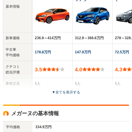
基本情報
新車価格
236.9～414万円
312.9～366.6万円
278～328
中古車
178.8万円
147.9万円
72.5万円
平均価格
クチコミ
3.5
4.0
4.3
総合評価
乗車定員
5人
5人
5人
▼
全てを表示する
ドア数
5ドア
5ドア
5ドア
全高
全高
全
メガーヌの基本情報
1.47m
1.45m～1.5m
1.
平均価格
334.9万円