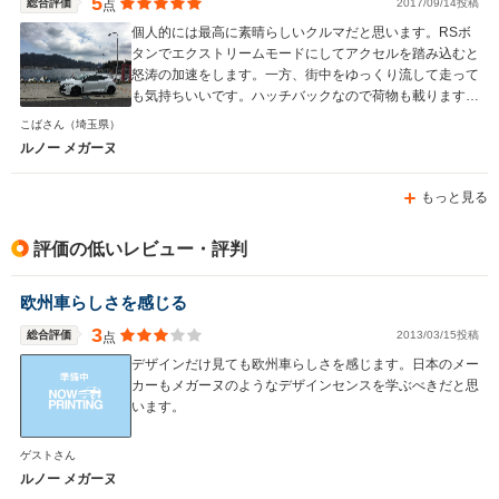
5
総合評価
2017/09/14投稿
点
個人的には最高に素晴らしいクルマだと思います。RSボ
タンでエクストリームモードにしてアクセルを踏み込むと
怒涛の加速をします。一方、街中をゆっくり流して走って
も気持ちいいです。ハッチバックなので荷物も載ります
し、1台で趣味と実用を兼ね備えたクルマです。
こばさん
（埼玉県）
ルノー メガーヌ
もっと見る
評価の低いレビュー・評判
欧州車らしさを感じる
3
総合評価
2013/03/15投稿
点
デザインだけ見ても欧州車らしさを感じます。日本のメー
カーもメガーヌのようなデザインセンスを学ぶべきだと思
います。
ゲストさん
ルノー メガーヌ