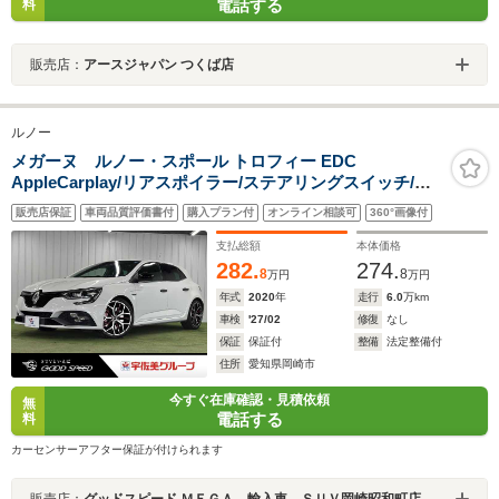
電話する
料
販売店：
アースジャパン つくば店
ルノー
メガーヌ ルノー・スポール トロフィー EDC
AppleCarplay/リアスポイラー/ステアリングスイッチ/バ
ックカメラ/LEDヘッドライト/レッドブレーキキャリパー/
販売店保証
車両品質評価書付
購入プラン付
オンライン相談可
360°画像付
ブラインドスポットモニター/クルーズコントロール/アイ
ドリングストップ/パドルシフト/ETC車載器
支払総額
本体価格
282.
274.
8
8
万円
万円
年式
2020
年
走行
6.0
万km
車検
'27/02
修復
なし
保証
保証付
整備
法定整備付
住所
愛知県岡崎市
今すぐ在庫確認・見積依頼
無
電話する
料
カーセンサーアフター保証が付けられます