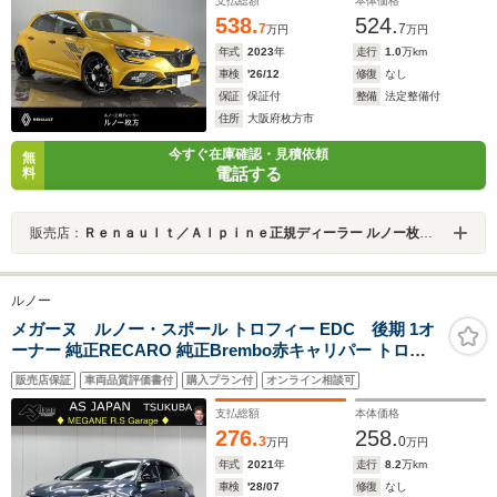
19AW 認定中古車保証
支払総額
本体価格
538.
524.
7
7
万円
万円
年式
2023
年
走行
1.0
万km
車検
'26/12
修復
なし
保証
保証付
整備
法定整備付
住所
大阪府枚方市
今すぐ在庫確認・見積依頼
無
電話する
料
販売店：
Ｒｅｎａｕｌｔ／Ａｌｐｉｎｅ正規ディーラー ルノー枚方・アルピーヌポイント枚方
ルノー
メガーヌ ルノー・スポール トロフィー EDC 後期 1オ
ーナー 純正RECARO 純正Brembo赤キャリパー トロフ
ィー専用19AW 純正ディスプレイオーディオ
販売店保証
車両品質評価書付
購入プラン付
オンライン相談可
AppleCarPlay&AndroidAuto LEDオートライト R.Sドラ
イブモード Bカメラ スペアキー ETC2.0 ACC 禁煙車
支払総額
本体価格
276.
258.
3
0
万円
万円
年式
2021
年
走行
8.2
万km
車検
'28/07
修復
なし