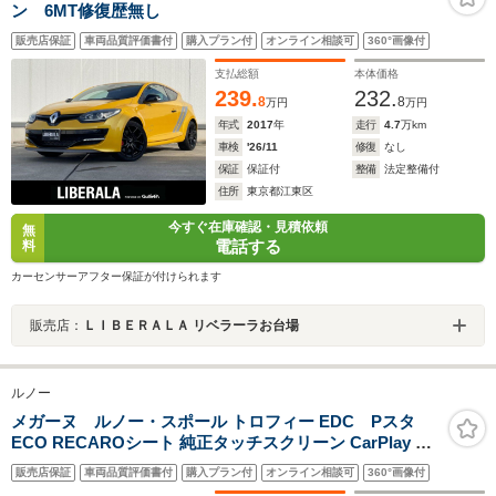
ン 6MT修復歴無し
販売店保証
車両品質評価書付
購入プラン付
オンライン相談可
360°画像付
支払総額
本体価格
239.
232.
8
8
万円
万円
年式
2017
年
走行
4.7
万km
車検
'26/11
修復
なし
保証
保証付
整備
法定整備付
住所
東京都江東区
今すぐ在庫確認・見積依頼
無
電話する
料
カーセンサーアフター保証が付けられます
販売店：
ＬＩＢＥＲＡＬＡ リベラーラお台場
ルノー
メガーヌ ルノー・スポール トロフィー EDC Pスタ
ECO RECAROシート 純正タッチスクリーン CarPlay バ
ックカメラ パーキングセンサー LEDヘッドライト 専用19
販売店保証
車両品質評価書付
購入プラン付
オンライン相談可
360°画像付
インチAW 2年保証付