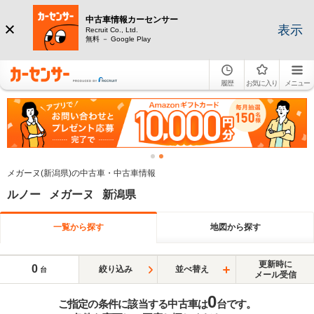
中古車情報カーセンサー
表示
Recruit Co., Ltd.
無料 － Google Play
履歴
お気に入り
メニュー
メガーヌ(新潟県)の中古車・中古車情報
ルノー メガーヌ 新潟県
一覧から探す
地図から探す
更新時に
0
絞り込み
並べ替え
台
メール受信
0
ご指定の条件に該当する中古車は
台です。