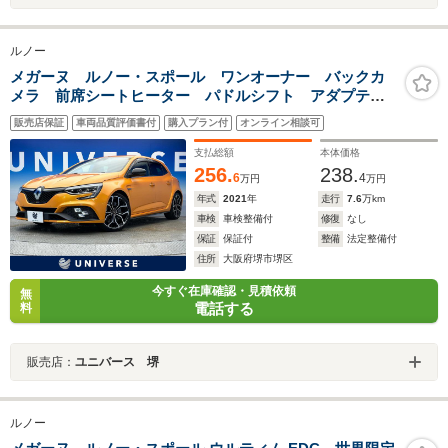
ルノー
メガーヌ ルノー・スポール ワンオーナー バックカ
メラ 前席シートヒーター パドルシフト アダプティ
ブクルーズコントロール デュアルオートエアコン
販売店保証
車両品質評価書付
購入プラン付
オンライン相談可
LEDヘッドライト オートライト 純正19インチAW
ETC車載器 禁煙車
支払総額
本体価格
256.
238.
6
4
万円
万円
年式
2021
年
走行
7.6
万km
車検
車検整備付
修復
なし
保証
保証付
整備
法定整備付
住所
大阪府堺市堺区
今すぐ在庫確認・見積依頼
無
電話する
料
販売店：
ユニバース 堺
ルノー