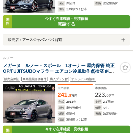
保証
保証付
整備
法定整備付
住所
茨城県つくば市
今すぐ在庫確認・見積依頼
無
電話する
料
販売店：
アースジャパン つくば店
ルノー
メガーヌ ルノー・スポール 1オーナー 屋内保管 純正
OP/FUJITSUBOマフラー エアコン冷風動作点検済 純正
RECARO 純正Brembo 純正18AW HIDオートライト クル
販売店保証
車両品質評価書付
購入プラン付
オンライン相談可
コン ETC RSドライブモード 禁煙車 記録簿
支払総額
本体価格
241.
223.
8
0
万円
万円
年式
2013
年
走行
2.3
万km
車検
車検整備付
修復
なし
保証
保証付
整備
法定整備付
住所
茨城県つくば市
今すぐ在庫確認・見積依頼
無