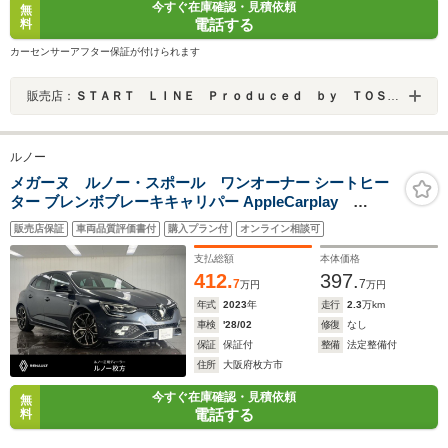
今すぐ在庫確認・見積依頼
無
電話する
料
カーセンサーアフター保証が付けられます
販売店：
ＳＴＡＲＴ ＬＩＮＥ Ｐｒｏｄｕｃｅｄ ｂｙ ＴＯＳＡＩ
ルノー
メガーヌ ルノー・スポール ワンオーナー シートヒー
ター ブレンボブレーキキャリパー AppleCarplay
Bluetooth LEDヘッドライト バックカメラ 前面衝突警報
販売店保証
車両品質評価書付
購入プラン付
オンライン相談可
アダプティブクルーズコントロール 認定中古車保証
支払総額
本体価格
412.
397.
7
7
万円
万円
年式
2023
年
走行
2.3
万km
車検
'28/02
修復
なし
保証
保証付
整備
法定整備付
住所
大阪府枚方市
今すぐ在庫確認・見積依頼
無
電話する
料