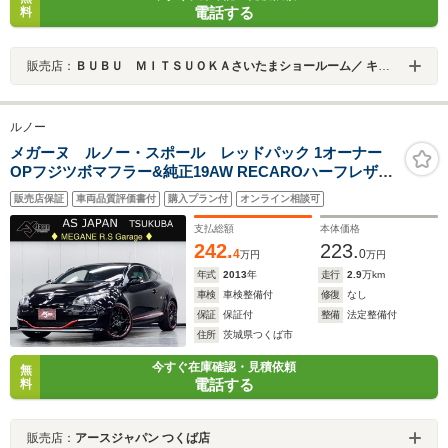
電話する
料
販売店：
ＢＵＢＵ ＭＩＴＳＵＯＫＡさいたまショールーム／ キャデラックさいたま南／シボレーさいたま南
ルノー
メガーヌ ルノー・スポール レッドパック 1オーナー
OPフジツボマフラー&純正19AW RECAROハーフレザー
Brembo赤キャリパー HIDオートライト ETC キーレス BT
販売店保証
車両品質評価書付
購入プラン付
オンライン相談可
対応純正オーディオ H28.30.R2.4.6ディーラー記録簿 禁煙
車
支払総額
本体価格
242.
223.
4
0
万円
万円
年式
2013
年
走行
2.9
万km
車検
車検整備付
修復
なし
保証
保証付
整備
法定整備付
住所
茨城県つくば市
今すぐ在庫確認・見積依頼
無
電話する
料
販売店：
アースジャパン つくば店