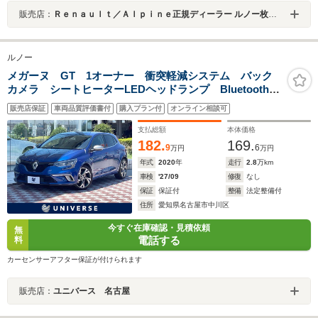
販売店：
Ｒｅｎａｕｌｔ／Ａｌｐｉｎｅ正規ディーラー ルノー枚方・アルピーヌポイント枚方
ルノー
メガーヌ GT 1オーナー 衝突軽減システム バック
カメラ シートヒーターLEDヘッドランプ Bluetooth接
続 純正18インチAW スマートキー ETC車載器 レー
販売店保証
車両品質評価書付
購入プラン付
オンライン相談可
ンキーピングアシスト アイドリングストップ
支払総額
本体価格
182.
169.
9
6
万円
万円
年式
2020
年
走行
2.8
万km
車検
'27/09
修復
なし
保証
保証付
整備
法定整備付
住所
愛知県名古屋市中川区
今すぐ在庫確認・見積依頼
無
電話する
料
カーセンサーアフター保証が付けられます
販売店：
ユニバース 名古屋