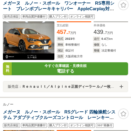
メガーヌ ルノー・スポール ワンオーナー RS専用シ
ート ブレンボブレーキキャリパー AppleCarplay対
応 Bluetooth接続 LEDヘッドライト ACC 前面衝突
販売店保証
車両品質評価書付
購入プラン付
オンライン相談可
警報 バックカメラ
支払総額
本体価格
457.
439.
7
7
万円
万円
年式
2023
年
走行
0.4
万km
車検
車検整備付
修復
なし
保証
保証付
整備
法定整備付
住所
大阪府枚方市
今すぐ在庫確認・見積依頼
無
電話する
料
販売店：
Ｒｅｎａｕｌｔ／Ａｌｐｉｎｅ正規ディーラー ルノー枚方・アルピーヌポイント枚方
ルノー
メガーヌ ルノー・スポール RSグレード 四輪操舵シス
テム アダプティブクルーズコントロール レーンキーピ
ングアシスト パーキングアシスト ブラインドスポッ
販売店保証
車両品質評価書付
購入プラン付
オンライン相談可
360°画像付
トアシスト フルLEDヘッドライト AppleCarPlay