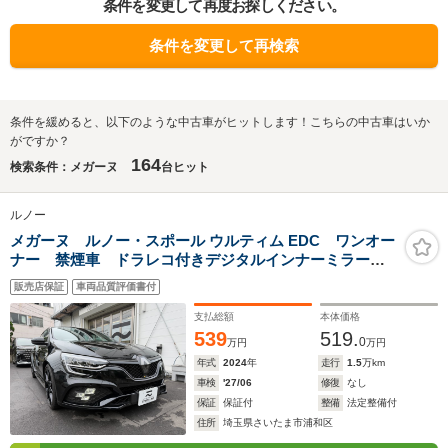
条件を変更して再度お探しください。
条件を変更して再検索
条件を緩めると、以下のような中古車がヒットします！こちらの中古車はいか
がですか？
164
検索条件：メガーヌ
台ヒット
ルノー
メガーヌ ルノー・スポール ウルティム EDC ワンオー
ナー 禁煙車 ドラレコ付きデジタルインナーミラー
レーダー探知機 世界1976台限定車
販売店保証
車両品質評価書付
支払総額
本体価格
539
519.
0
万円
万円
年式
2024
年
走行
1.5
万km
車検
'27/06
修復
なし
保証
保証付
整備
法定整備付
住所
埼玉県さいたま市浦和区