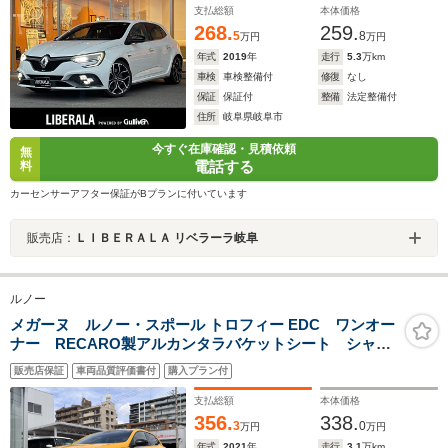
支払総額
本体価格
268.
259.
5
8
万円
万円
年式
2019
年
走行
5.3
万km
車検
車検整備付
修復
なし
保証
保証付
整備
法定整備付
住所
岐阜県岐阜市
今すぐ在庫確認・見積依頼
無
電話する
料
カーセンサーアフター保証がBプランに付いています
販売店：
ＬＩＢＥＲＡＬＡ リベラーラ岐阜
ルノー
メガーヌ ルノー・スポール トロフィー EDC ワンオー
ナー RECARO製アルカンタラバケットシート シャシ
ーカップ Bremboレッドキャリパー トルセンLSD 19
販売店保証
車両品質評価書付
購入プラン付
インチTROPHYホイール R.Sエアロ アダプティブクル
ーズ ディスプレイオーディオ
支払総額
本体価格
356.
338.
3
0
万円
万円
年式
2021
年
走行
3.1
万km