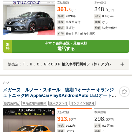
支払総額
本体価格
361.
348.
5
0
万円
万円
年式
2020
年
走行
0.8
万km
車検
車検整備付
修復
なし
保証
保証付
整備
法定整備付
住所
神奈川県川崎市中原区
今すぐ在庫確認・見積依頼
無
電話する
料
販売店：
Ｔ．Ｕ．Ｃ．ＧＲＯＵＰ 輸入車専門川崎／（株）アプレ
ルノー
メガーヌ ルノー・スポール 後期 1オーナー オランジ
ュトニックM AppleCarPlay&AndroidAuto LEDオートラ
イト シーケンシャルテール Bremboキャリパー レーダー
販売店保証
車両品質評価書付
購入プラン付
オンライン相談可
クルーズ 衝突軽減B 車線保持補助 Bカメラ ETC スペアキ
ー RSドライブモード 禁煙
支払総額
本体価格
313.
298.
9
0
万円
万円
年式
2022
年
走行
5.3
万km
車検
'27/07
修復
なし