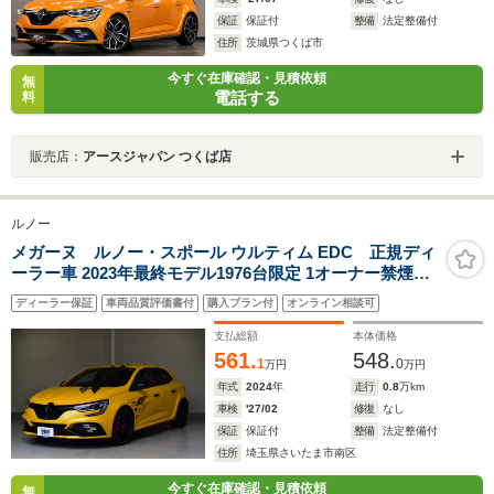
保証
保証付
整備
法定整備付
住所
茨城県つくば市
今すぐ在庫確認・見積依頼
無
電話する
料
販売店：
アースジャパン つくば店
ルノー
メガーヌ ルノー・スポール ウルティム EDC 正規ディ
ーラー車 2023年最終モデル1976台限定 1オーナー禁煙車
AppleCarPlay/AndroidAuto対応 前後ドラレコ
ディーラー保証
車両品質評価書付
購入プラン付
オンライン相談可
YupiteruGPSレーダー バックカメラ 前後障害物センサー
ETC2.0車載器 社外(イグラ)セキュリティシステム
支払総額
本体価格
561.
548.
1
0
万円
万円
年式
2024
年
走行
0.8
万km
車検
'27/02
修復
なし
保証
保証付
整備
法定整備付
住所
埼玉県さいたま市南区
今すぐ在庫確認・見積依頼
無