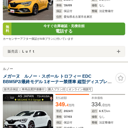
車検
'26/09
修復
なし
保証
保証付
整備
法定整備付
住所
愛知県名古屋市名東区
今すぐ在庫確認・見積依頼
無
電話する
料
カーセンサーアフター保証がA/Bプランに付いています
販売店：
Ｌｕｆｔ
ルノー
メガーヌ ルノー・スポール トロフィー EDC
BBM5P2/最終モデル 1オーナー禁煙車 縦型ディスプレイ
オーディオ AppleCarPlay&AndroidAuto BOSEサウンド
販売店保証
車両品質評価書付
購入プラン付
オンライン相談可
RECARO Brembo 専用19AW BS/POTENZA-S001装着
レーダークルーズ Bカメラ LEDオートライト キー2個
支払総額
本体価格
349.
334.
4
0
万円
万円
年式
2024
年
走行
6.5
万km
車検
'27/03
修復
なし
保証
保証付
整備
法定整備付