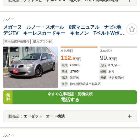
販売店：
グッドスピード ＭＥＧＡ 輸入車 ＳＵＶ岡崎昭和町店
ルノー
メガーヌ ルノー・スポール 6速マニュアル ナビ+地
デジTV キーレスカードキー キセノン TベルトWポン
プ交換済
車両品質評価書付
購入プラン付
支払総額
本体価格
112.
99.
9
9
万円
万円
年式
2008
年
走行
6.9
万km
車検
'27/05
修復
あり
保証
保証無
整備
法定整備付
住所
神奈川県横浜市都筑区
今すぐ在庫確認・見積依頼
無
電話する
料
販売店：
エーゼット オート横浜
ルノー