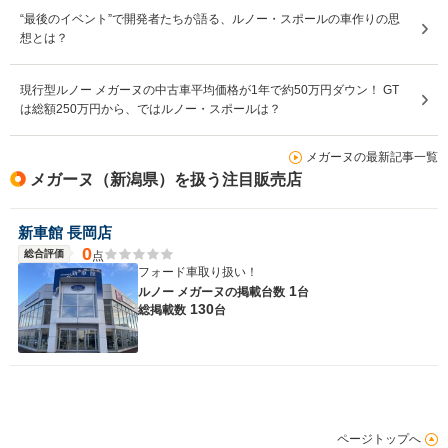
“最後のイベント”で開発者たちが語る、ルノー・スポールの車作りの思
想とは？
現行型ルノー メガーヌの中古車平均価格が1年で約50万円ダウン！ GT
は総額250万円から、ではルノー・スポールは？
メガーヌの最新記事一覧
メガーヌ（新潟県）を扱う注目販売店
新車館 長岡店
0
総合評価
点
フォード車取り扱い！
1
ルノー メガーヌの
掲載台数
台
130
総掲載数
台
ページトップへ