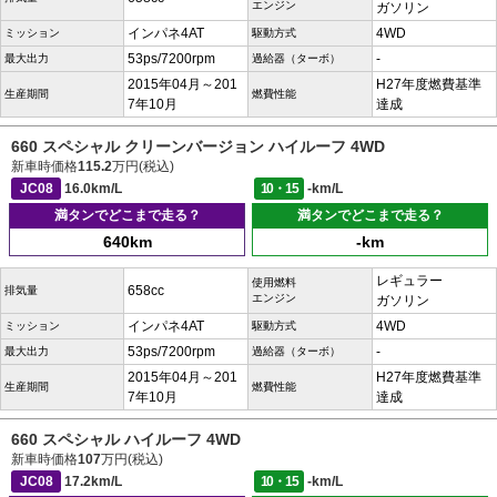
エンジン
ガソリン
インパネ4AT
4WD
ミッション
駆動方式
53ps/7200rpm
-
最大出力
過給器（ターボ）
2015年04月～201
H27年度燃費基準
生産期間
燃費性能
7年10月
達成
660 スペシャル クリーンバージョン ハイルーフ 4WD
新車時価格
115.2
万円(税込)
JC08
16.0km/L
10・15
-km/L
満タンでどこまで走る？
満タンでどこまで走る？
640km
-km
レギュラー
使用燃料
658cc
排気量
エンジン
ガソリン
インパネ4AT
4WD
ミッション
駆動方式
53ps/7200rpm
-
最大出力
過給器（ターボ）
2015年04月～201
H27年度燃費基準
生産期間
燃費性能
7年10月
達成
660 スペシャル ハイルーフ 4WD
新車時価格
107
万円(税込)
JC08
17.2km/L
10・15
-km/L