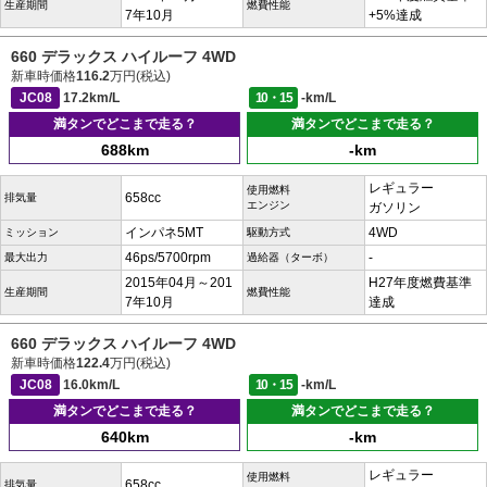
生産期間
燃費性能
7年10月
+5%達成
660 デラックス ハイルーフ 4WD
新車時価格
116.2
万円(税込)
JC08
17.2km/L
10・15
-km/L
満タンでどこまで走る？
満タンでどこまで走る？
688km
-km
レギュラー
使用燃料
658cc
排気量
エンジン
ガソリン
インパネ5MT
4WD
ミッション
駆動方式
46ps/5700rpm
-
最大出力
過給器（ターボ）
2015年04月～201
H27年度燃費基準
生産期間
燃費性能
7年10月
達成
660 デラックス ハイルーフ 4WD
新車時価格
122.4
万円(税込)
JC08
16.0km/L
10・15
-km/L
満タンでどこまで走る？
満タンでどこまで走る？
640km
-km
レギュラー
使用燃料
658cc
排気量