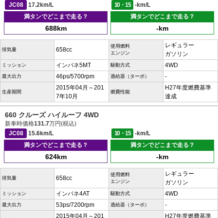
JC08
17.2km/L
10・15
-km/L
満タンでどこまで走る？
満タンでどこまで走る？
688km
-km
レギュラー
使用燃料
658cc
排気量
エンジン
ガソリン
インパネ5MT
4WD
ミッション
駆動方式
46ps/5700rpm
-
最大出力
過給器（ターボ）
2015年04月～201
H27年度燃費基準
生産期間
燃費性能
7年10月
達成
660 クルーズ ハイルーフ 4WD
新車時価格
131.7
万円(税込)
JC08
15.6km/L
10・15
-km/L
満タンでどこまで走る？
満タンでどこまで走る？
624km
-km
レギュラー
使用燃料
658cc
排気量
エンジン
ガソリン
インパネ4AT
4WD
ミッション
駆動方式
53ps/7200rpm
-
最大出力
過給器（ターボ）
2015年04月～201
H27年度燃費基準