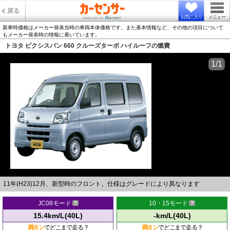
戻る
お気に入り
メニュー
新車時価格はメーカー発表当時の車両本体価格です。また基本情報など、その他の項目について
もメーカー発表時の情報に基いています。
トヨタ ピクシスバン 660 クルーズターボ ハイルーフの燃費
1/1
11年(H23)12月、新型時のフロント。仕様はグレードにより異なります
JC08モード
10・15モード
15.4km/L(40L)
-km/L(40L)
満タン
でどこまで走る？
満タン
でどこまで走る？