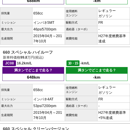
688km
-km
レギュラー
使用燃料
658cc
排気量
エンジン
ガソリン
インパネ5MT
FR
ミッション
駆動方式
46ps/5700rpm
-
最大出力
過給器（ターボ）
2015年04月～201
H27年度燃費基準
生産期間
燃費性能
7年10月
達成
660 スペシャル ハイルーフ
新車時価格
99.8
万円(税込)
JC08
16.2km/L
10・15
-km/L
満タンでどこまで走る？
満タンでどこまで走る？
648km
-km
レギュラー
使用燃料
658cc
排気量
エンジン
ガソリン
インパネ4AT
FR
ミッション
駆動方式
53ps/7200rpm
-
最大出力
過給器（ターボ）
2015年04月～201
H27年度燃費基準
生産期間
燃費性能
7年10月
+5%達成
660 スペシャル クリーンバージョン