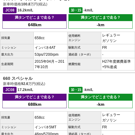
新車時価格
100.8
万円(税込)
JC08
16.2km/L
10・15
-km/L
満タンでどこまで走る？
満タンでどこまで走る？
648km
-km
レギュラー
使用燃料
658cc
排気量
エンジン
ガソリン
インパネ4AT
FR
ミッション
駆動方式
53ps/7200rpm
-
最大出力
過給器（ターボ）
2015年04月～201
H27年度燃費基準
生産期間
燃費性能
7年10月
+5%達成
660 スペシャル
新車時価格
92.6
万円(税込)
JC08
17.2km/L
10・15
-km/L
満タンでどこまで走る？
満タンでどこまで走る？
688km
-km
レギュラー
使用燃料
658cc
排気量
エンジン
ガソリン
インパネ5MT
FR
ミッション
駆動方式
46ps/5700rpm
-
最大出力
過給器（ターボ）