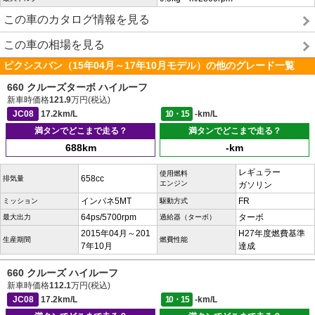
この車のカタログ情報を見る
この車の相場を見る
ピクシスバン（15年04月～17年10月モデル）の他のグレード一覧
660 クルーズターボ ハイルーフ
新車時価格
121.9
万円(税込)
JC08
17.2km/L
10・15
-km/L
満タンでどこまで走る？
満タンでどこまで走る？
688km
-km
レギュラー
使用燃料
658cc
排気量
エンジン
ガソリン
インパネ5MT
FR
ミッション
駆動方式
64ps/5700rpm
ターボ
最大出力
過給器（ターボ）
2015年04月～201
H27年度燃費基準
生産期間
燃費性能
7年10月
達成
660 クルーズ ハイルーフ
新車時価格
112.1
万円(税込)
JC08
17.2km/L
10・15
-km/L