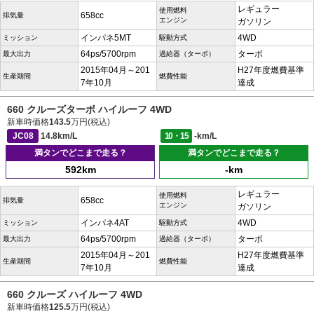
レギュラー
使用燃料
658cc
排気量
エンジン
ガソリン
インパネ5MT
4WD
ミッション
駆動方式
64ps/5700rpm
ターボ
最大出力
過給器（ターボ）
2015年04月～201
H27年度燃費基準
生産期間
燃費性能
7年10月
達成
660 クルーズターボ ハイルーフ 4WD
新車時価格
143.5
万円(税込)
JC08
14.8km/L
10・15
-km/L
満タンでどこまで走る？
満タンでどこまで走る？
592km
-km
レギュラー
使用燃料
658cc
排気量
エンジン
ガソリン
インパネ4AT
4WD
ミッション
駆動方式
64ps/5700rpm
ターボ
最大出力
過給器（ターボ）
2015年04月～201
H27年度燃費基準
生産期間
燃費性能
7年10月
達成
660 クルーズ ハイルーフ 4WD
新車時価格
125.5
万円(税込)