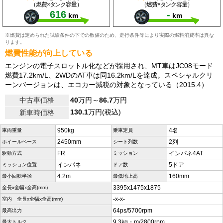
（燃費×タンク容量）
（燃費×タンク容量）
616
-
km
km
※燃費は定められた試験条件の下での数値のため、走行条件等により実際の燃料消費率は異な
ります。
燃費性能が向上している
エンジンの電子スロットル化などが採用され、MT車はJC08モード
燃費17.2km/L、2WDのAT車は同16.2km/Lを達成。スペシャルクリ
ーンバージョンは、エコカー減税の対象となっている（2015.4）
中古車価格
40
万円～
86.7
万円
130.1
万円(税込)
新車時価格
950kg
4名
車両重量
乗車定員
2450mm
2列
ホイールベース
シート列数
FR
インパネ4AT
駆動方式
ミッション
インパネ
5ドア
ミッション位置
ドア数
4.2m
160mm
最小回転半径
最低地上高
3395x1475x1875
全長x全幅x全高(mm)
-x-x-
室内 全長x全幅x全高(mm)
64ps/5700rpm
最高出力
9.3kg・m/2800rpm
最大トルク