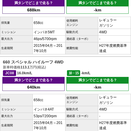
満タンでどこまで走る？
満タンでどこまで走る？
688km
-km
レギュラー
使用燃料
658cc
排気量
エンジン
ガソリン
インパネ5MT
4WD
ミッション
駆動方式
46ps/5700rpm
-
最大出力
過給器（ターボ）
2015年04月～201
H27年度燃費基準
生産期間
燃費性能
7年10月
達成
660 スペシャル ハイルーフ 4WD
新車時価格
113.1
万円(税込)
JC08
16.0km/L
10・15
-km/L
満タンでどこまで走る？
満タンでどこまで走る？
640km
-km
レギュラー
使用燃料
658cc
排気量
エンジン
ガソリン
インパネ4AT
4WD
ミッション
駆動方式
53ps/7200rpm
-
最大出力
過給器（ターボ）
2015年04月～201
H27年度燃費基準
生産期間
燃費性能
7年10月
達成