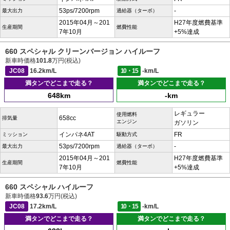
53ps/7200rpm
-
最大出力
過給器（ターボ）
2015年04月～201
H27年度燃費基準
生産期間
燃費性能
7年10月
+5%達成
660 スペシャル クリーンバージョン ハイルーフ
新車時価格
101.8
万円(税込)
JC08
16.2km/L
10・15
-km/L
満タンでどこまで走る？
満タンでどこまで走る？
648km
-km
レギュラー
使用燃料
658cc
排気量
エンジン
ガソリン
インパネ4AT
FR
ミッション
駆動方式
53ps/7200rpm
-
最大出力
過給器（ターボ）
2015年04月～201
H27年度燃費基準
生産期間
燃費性能
7年10月
+5%達成
660 スペシャル ハイルーフ
新車時価格
93.6
万円(税込)
JC08
17.2km/L
10・15
-km/L
満タンでどこまで走る？
満タンでどこまで走る？