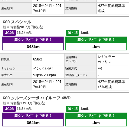
2015年04月～201
H27年度燃費基準
生産期間
燃費性能
7年10月
達成
660 スペシャル
新車時価格
98.7
万円(税込)
JC08
16.2km/L
10・15
-km/L
満タンでどこまで走る？
満タンでどこまで走る？
648km
-km
レギュラー
使用燃料
658cc
排気量
エンジン
ガソリン
インパネ4AT
FR
ミッション
駆動方式
53ps/7200rpm
-
最大出力
過給器（ターボ）
2015年04月～201
H27年度燃費基準
生産期間
燃費性能
7年10月
+5%達成
660 クルーズターボ ハイルーフ 4WD
新車時価格
135.3
万円(税込)
JC08
16.6km/L
10・15
-km/L
満タンでどこまで走る？
満タンでどこまで走る？
664km
-km