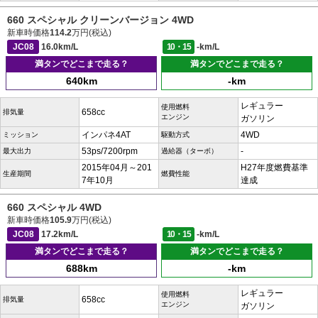
660 スペシャル クリーンバージョン 4WD
新車時価格
114.2
万円(税込)
JC08
16.0km/L
10・15
-km/L
満タンでどこまで走る？
満タンでどこまで走る？
640km
-km
レギュラー
使用燃料
658cc
排気量
エンジン
ガソリン
インパネ4AT
4WD
ミッション
駆動方式
53ps/7200rpm
-
最大出力
過給器（ターボ）
2015年04月～201
H27年度燃費基準
生産期間
燃費性能
7年10月
達成
660 スペシャル 4WD
新車時価格
105.9
万円(税込)
JC08
17.2km/L
10・15
-km/L
満タンでどこまで走る？
満タンでどこまで走る？
688km
-km
レギュラー
使用燃料
658cc
排気量
エンジン
ガソリン