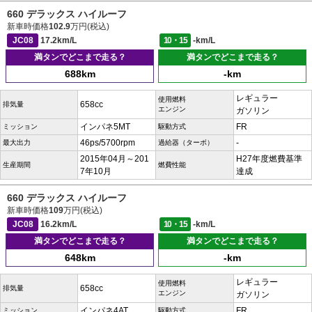
660 デラックス ハイルーフ
新車時価格
102.9
万円(税込)
JC08
17.2km/L
10・15
-km/L
満タンでどこまで走る？
満タンでどこまで走る？
688km
-km
レギュラー
使用燃料
658cc
排気量
エンジン
ガソリン
インパネ5MT
FR
ミッション
駆動方式
46ps/5700rpm
-
最大出力
過給器（ターボ）
2015年04月～201
H27年度燃費基準
生産期間
燃費性能
7年10月
達成
660 デラックス ハイルーフ
新車時価格
109
万円(税込)
JC08
16.2km/L
10・15
-km/L
満タンでどこまで走る？
満タンでどこまで走る？
648km
-km
レギュラー
使用燃料
658cc
排気量
エンジン
ガソリン
インパネ4AT
FR
ミッション
駆動方式