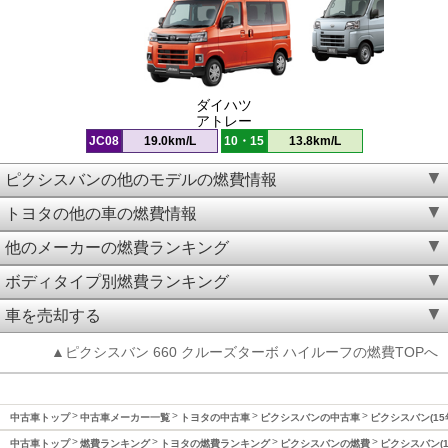
ダイハツ
アトレー
JC08
19.0km/L
10・15
13.8km/L
ピクシスバンの他のモデルの燃費情報
トヨタの他の車の燃費情報
他のメーカーの燃費ランキング
ボディタイプ別燃費ランキング
車を売却する
▲ピクシスバン 660 クルーズターボ ハイルーフの燃費TOPへ
中古車トップ
中古車メーカー一覧
トヨタの中古車
ピクシスバンの中古車
ピクシスバン(15
中古車トップ
燃費ランキング
トヨタの燃費ランキング
ピクシスバンの燃費
ピクシスバン(1