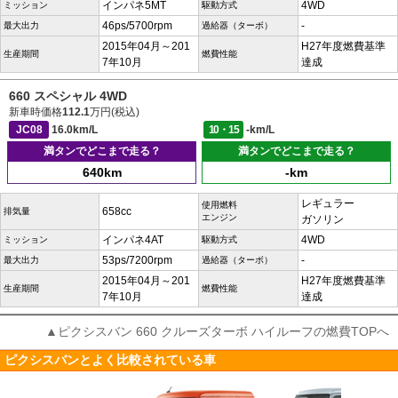
インパネ5MT
4WD
ミッション
駆動方式
46ps/5700rpm
-
最大出力
過給器（ターボ）
2015年04月～201
H27年度燃費基準
生産期間
燃費性能
7年10月
達成
660 スペシャル 4WD
新車時価格
112.1
万円(税込)
JC08
16.0km/L
10・15
-km/L
満タンでどこまで走る？
満タンでどこまで走る？
640km
-km
レギュラー
使用燃料
658cc
排気量
エンジン
ガソリン
インパネ4AT
4WD
ミッション
駆動方式
53ps/7200rpm
-
最大出力
過給器（ターボ）
2015年04月～201
H27年度燃費基準
生産期間
燃費性能
7年10月
達成
▲ピクシスバン 660 クルーズターボ ハイルーフの燃費TOPへ
ピクシスバンとよく比較されている車