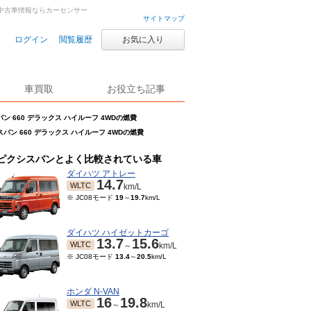
車・中古車情報ならカーセンサー
サイトマップ
ログイン
閲覧履歴
お気に入り
車買取
お役立ち記事
ン 660 デラックス ハイルーフ 4WDの燃費
バン 660 デラックス ハイルーフ 4WDの燃費
ピクシスバンとよく比較されている車
ダイハツ アトレー
14.7
WLTC
km/L
※ JC08モード
19
～
19.7
km/L
ダイハツ ハイゼットカーゴ
13.7
15.6
WLTC
～
km/L
※ JC08モード
13.4
～
20.5
km/L
ホンダ N-VAN
16
19.8
WLTC
～
km/L