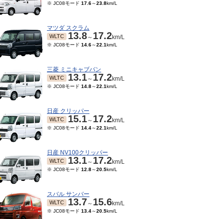
※ JC08モード
17.6
～
23.8
km/L
マツダ スクラム
13.8
17.2
WLTC
～
km/L
※ JC08モード
14.6
～
22.1
km/L
三菱 ミニキャブバン
13.1
17.2
WLTC
～
km/L
※ JC08モード
14.8
～
22.1
km/L
日産 クリッパー
15.1
17.2
WLTC
～
km/L
※ JC08モード
14.4
～
22.1
km/L
日産 NV100クリッパー
13.1
17.2
WLTC
～
km/L
※ JC08モード
12.8
～
20.5
km/L
スバル サンバー
13.7
15.6
WLTC
～
km/L
※ JC08モード
13.4
～
20.5
km/L