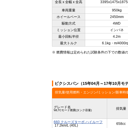
全長 x 全幅 x 全高
3395x1475x187
車両重量
950kg
ホイールベース
2450mm
駆動方式
4WD
ミッション位置
インパネ
最小回転半径
4.2m
最大トルク
6.1kg・m/4000r
※ 燃費情報は定められた試験条件の下での数値
ピクシスバン（15年04月～17年10月
排気量/使用燃料・エンジン/ミッション/新車時
グレード名
排気量
WLTCモード燃費(タンク容量)
660 クルーズターボ ハイルーフ
658cc
17.2km/L (40L)