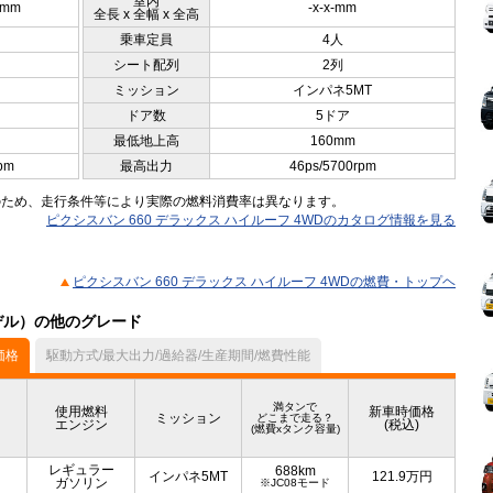
室内
5mm
-x-x-mm
全長 x 全幅 x 全高
乗車定員
4人
シート配列
2列
ミッション
インパネ5MT
ドア数
5ドア
最低地上高
160mm
pm
最高出力
46ps/5700rpm
のため、走行条件等により実際の燃料消費率は異なります。
ピクシスバン 660 デラックス ハイルーフ 4WDのカタログ情報を見る
ピクシスバン 660 デラックス ハイルーフ 4WDの燃費・トップヘ
モデル）の他のグレード
価格
駆動方式/最大出力/過給器/生産期間/燃費性能
満タンで
使用燃料
新車時価格
ミッション
どこまで走る？
エンジン
(税込)
(燃費xタンク容量)
レギュラー
688km
インパネ5MT
121.9
万円
ガソリン
※JC08モード