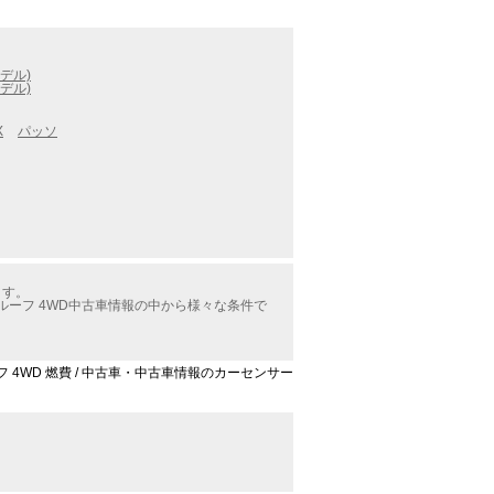
デル)
デル)
X
パッソ
ます。
ルーフ 4WD中古車情報の中から様々な条件で
フ 4WD 燃費 / 中古車・中古車情報のカーセンサー