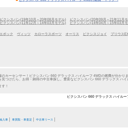
ピクシスバン(19年10月～20年08月モデル)
ピクシスバン(20年09月～21年11月モ
ピクシスバン(11年12月～14年03月モデル)
ピクシスバン(14年04月～15年03月モ
エポック
ヴィッツ
カローラスポーツ
オーリス
ピクシスジョイ
プリウスE
カーセンサー！ピクシスバン 660 デラックス ハイルーフ 4WDの燃費が分かり
見つけたら、お得・納得の中古車探し。豊富なピクシスバン 660 デラックス ハイ
ます！
ピクシスバン 660 デラックス ハイルー
輸入車
車買取・車査定
中古車リース