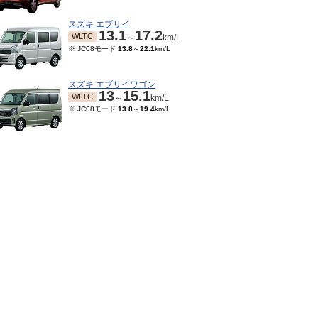
スズキ エブリイ
13.1
17.2
WLTC
～
km/L
※ JC08モード
13.8
～
22.1
km/L
スズキ エブリイワゴン
13
15.1
WLTC
～
km/L
※ JC08モード
13.8
～
19.4
km/L