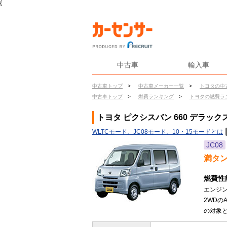
{
中古車
輸入車
中古車トップ
>
中古車メーカー一覧
>
トヨタの中
中古車トップ
>
燃費ランキング
>
トヨタの燃費ラ
トヨタ ピクシスバン 660 デラック
WLTCモード、JC08モード、10・15モードとは
JC08
満タ
燃費性
エンジン
2WDの
の対象と