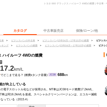
トヨタ 660 デラックス ハイルーフ 4WDの燃費 | 中古
カタログ
中古車販売店
保険/ローン/他
古車
>
ピクシスバンの中古車
>
ピクシスバン(15年04月～17年10月)の燃費
>
ピクシスバ
ンキング
>
ピクシスバンの燃費
>
ピクシスバン(15年04月～17年10月)の燃費
>
ピクシス
ス ハイルーフ 4WDの燃費
？
17.2
km/L
ン
688
JC08
でどこまで走る？ (燃費xタンク容量)
km
能が向上している
の電子スロットル化などが採用され、MT車はJC08モード燃費17.2km/L、
AT車は同16.2km/Lを達成。スペシャルクリーンバージョンは、エコカー減税
なっている（2015.4）