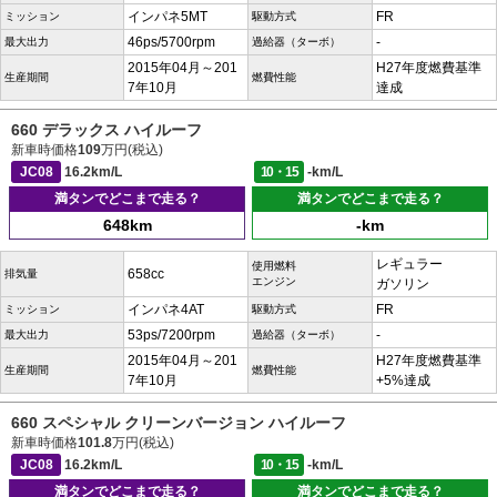
インパネ5MT
FR
ミッション
駆動方式
46ps/5700rpm
-
最大出力
過給器（ターボ）
2015年04月～201
H27年度燃費基準
生産期間
燃費性能
7年10月
達成
660 デラックス ハイルーフ
新車時価格
109
万円(税込)
JC08
16.2km/L
10・15
-km/L
満タンでどこまで走る？
満タンでどこまで走る？
648km
-km
レギュラー
使用燃料
658cc
排気量
エンジン
ガソリン
インパネ4AT
FR
ミッション
駆動方式
53ps/7200rpm
-
最大出力
過給器（ターボ）
2015年04月～201
H27年度燃費基準
生産期間
燃費性能
7年10月
+5%達成
660 スペシャル クリーンバージョン ハイルーフ
新車時価格
101.8
万円(税込)
JC08
16.2km/L
10・15
-km/L
満タンでどこまで走る？
満タンでどこまで走る？