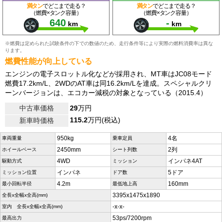
満タン
でどこまで走る？
満タン
でどこまで走る？
（燃費×タンク容量）
（燃費×タンク容量）
640
-
km
km
※燃費は定められた試験条件の下での数値のため、走行条件等により実際の燃料消費率は異な
ります。
燃費性能が向上している
エンジンの電子スロットル化などが採用され、MT車はJC08モード
燃費17.2km/L、2WDのAT車は同16.2km/Lを達成。スペシャルクリ
ーンバージョンは、エコカー減税の対象となっている（2015.4）
中古車価格
29
万円
115.2
万円(税込)
新車時価格
950kg
4名
車両重量
乗車定員
2450mm
2列
ホイールベース
シート列数
4WD
インパネ4AT
駆動方式
ミッション
インパネ
5ドア
ミッション位置
ドア数
4.2m
160mm
最小回転半径
最低地上高
3395x1475x1890
全長x全幅x全高(mm)
-x-x-
室内 全長x全幅x全高(mm)
53ps/7200rpm
最高出力