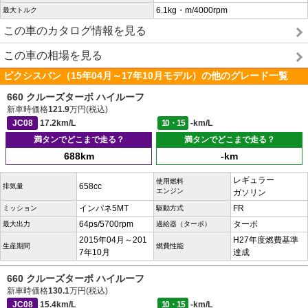
6.1kg・m/4000rpm
最大トルク
この車のカタログ情報を見る
この車の相場を見る
ピクシスバン（15年04月～17年10月モデル）の他のグレード一覧
660 クルーズターボ ハイルーフ
新車時価格
121.9
万円(税込)
JC08
17.2km/L
10・15
-km/L
満タンでどこまで走る？
満タンでどこまで走る？
688km
-km
レギュラー
使用燃料
658cc
排気量
エンジン
ガソリン
インパネ5MT
FR
ミッション
駆動方式
64ps/5700rpm
ターボ
最大出力
過給器（ターボ）
2015年04月～201
H27年度燃費基準
生産期間
燃費性能
7年10月
達成
660 クルーズターボ ハイルーフ
新車時価格
130.1
万円(税込)
JC08
15.4km/L
10・15
-km/L