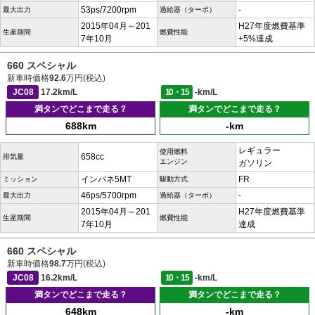
53ps/7200rpm
-
最大出力
過給器（ターボ）
2015年04月～201
H27年度燃費基準
生産期間
燃費性能
7年10月
+5%達成
660 スペシャル
新車時価格
92.6
万円(税込)
JC08
17.2km/L
10・15
-km/L
満タンでどこまで走る？
満タンでどこまで走る？
688km
-km
レギュラー
使用燃料
658cc
排気量
エンジン
ガソリン
インパネ5MT
FR
ミッション
駆動方式
46ps/5700rpm
-
最大出力
過給器（ターボ）
2015年04月～201
H27年度燃費基準
生産期間
燃費性能
7年10月
達成
660 スペシャル
新車時価格
98.7
万円(税込)
JC08
16.2km/L
10・15
-km/L
満タンでどこまで走る？
満タンでどこまで走る？
648km
-km