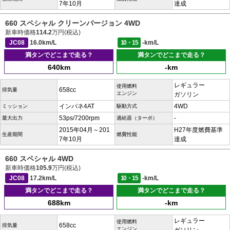
7年10月
達成
660 スペシャル クリーンバージョン 4WD
新車時価格
114.2
万円(税込)
JC08
16.0km/L
10・15
-km/L
満タンでどこまで走る？
満タンでどこまで走る？
640km
-km
レギュラー
使用燃料
658cc
排気量
エンジン
ガソリン
インパネ4AT
4WD
ミッション
駆動方式
53ps/7200rpm
-
最大出力
過給器（ターボ）
2015年04月～201
H27年度燃費基準
生産期間
燃費性能
7年10月
達成
660 スペシャル 4WD
新車時価格
105.9
万円(税込)
JC08
17.2km/L
10・15
-km/L
満タンでどこまで走る？
満タンでどこまで走る？
688km
-km
レギュラー
使用燃料
658cc
排気量
エンジン