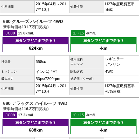
2015年04月～201
H27年度燃費基準
生産期間
燃費性能
7年10月
達成
660 クルーズ ハイルーフ 4WD
新車時価格
131.7
万円(税込)
JC08
15.6km/L
10・15
-km/L
満タンでどこまで走る？
満タンでどこまで走る？
624km
-km
レギュラー
使用燃料
658cc
排気量
エンジン
ガソリン
インパネ4AT
4WD
ミッション
駆動方式
53ps/7200rpm
-
最大出力
過給器（ターボ）
2015年04月～201
H27年度燃費基準
生産期間
燃費性能
7年10月
+5%達成
660 デラックス ハイルーフ 4WD
新車時価格
116.2
万円(税込)
JC08
17.2km/L
10・15
-km/L
満タンでどこまで走る？
満タンでどこまで走る？
688km
-km