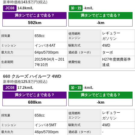
新車時価格
143.5
万円(税込)
JC08
14.8km/L
10・15
-km/L
満タンでどこまで走る？
満タンでどこまで走る？
592km
-km
レギュラー
使用燃料
658cc
排気量
エンジン
ガソリン
インパネ4AT
4WD
ミッション
駆動方式
64ps/5700rpm
ターボ
最大出力
過給器（ターボ）
2015年04月～201
H27年度燃費基準
生産期間
燃費性能
7年10月
達成
660 クルーズ ハイルーフ 4WD
新車時価格
125.5
万円(税込)
JC08
17.2km/L
10・15
-km/L
満タンでどこまで走る？
満タンでどこまで走る？
688km
-km
レギュラー
使用燃料
658cc
排気量
エンジン
ガソリン
インパネ5MT
4WD
ミッション
駆動方式
46ps/5700rpm
-
最大出力
過給器（ターボ）