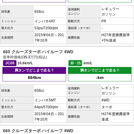
レギュラー
使用燃料
658cc
排気量
エンジン
ガソリン
インパネ4AT
FR
ミッション
駆動方式
53ps/7200rpm
-
最大出力
過給器（ターボ）
2015年04月～201
H27年度燃費基準
生産期間
燃費性能
7年10月
+5%達成
660 クルーズターボ ハイルーフ 4WD
新車時価格
135.3
万円(税込)
JC08
16.6km/L
10・15
-km/L
満タンでどこまで走る？
満タンでどこまで走る？
664km
-km
レギュラー
使用燃料
658cc
排気量
エンジン
ガソリン
インパネ5MT
4WD
ミッション
駆動方式
64ps/5700rpm
ターボ
最大出力
過給器（ターボ）
2015年04月～201
H27年度燃費基準
生産期間
燃費性能
7年10月
達成
660 クルーズターボ ハイルーフ 4WD