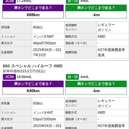
JC08
17.2km/L
10・15
-km/L
満タンでどこまで走る？
満タンでどこまで走る？
688km
-km
レギュラー
使用燃料
658cc
排気量
エンジン
ガソリン
インパネ5MT
4WD
ミッション
駆動方式
46ps/5700rpm
-
最大出力
過給器（ターボ）
2015年04月～201
H27年度燃費基準
生産期間
燃費性能
7年10月
達成
660 スペシャル ハイルーフ 4WD
新車時価格
113.1
万円(税込)
JC08
16.0km/L
10・15
-km/L
満タンでどこまで走る？
満タンでどこまで走る？
640km
-km
レギュラー
使用燃料
658cc
排気量
エンジン
ガソリン
インパネ4AT
4WD
ミッション
駆動方式
53ps/7200rpm
-
最大出力
過給器（ターボ）
2015年04月～201
H27年度燃費基準
生産期間
燃費性能