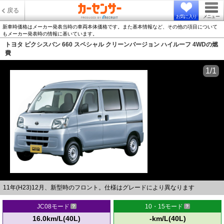
戻る
お気に入り
メニュー
新車時価格はメーカー発表当時の車両本体価格です。また基本情報など、その他の項目について
もメーカー発表時の情報に基いています。
トヨタ ピクシスバン 660 スペシャル クリーンバージョン ハイルーフ 4WDの燃
費
1/1
11年(H23)12月、新型時のフロント。仕様はグレードにより異なります
JC08モード
10・15モード
16.0km/L(40L)
-km/L(40L)