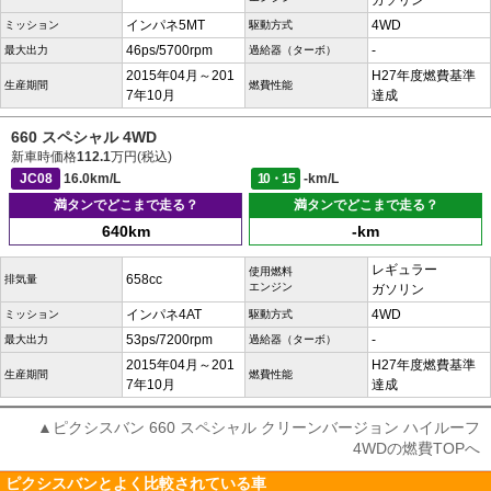
ガソリン
インパネ5MT
4WD
ミッション
駆動方式
46ps/5700rpm
-
最大出力
過給器（ターボ）
2015年04月～201
H27年度燃費基準
生産期間
燃費性能
7年10月
達成
660 スペシャル 4WD
新車時価格
112.1
万円(税込)
JC08
16.0km/L
10・15
-km/L
満タンでどこまで走る？
満タンでどこまで走る？
640km
-km
レギュラー
使用燃料
658cc
排気量
エンジン
ガソリン
インパネ4AT
4WD
ミッション
駆動方式
53ps/7200rpm
-
最大出力
過給器（ターボ）
2015年04月～201
H27年度燃費基準
生産期間
燃費性能
7年10月
達成
▲ピクシスバン 660 スペシャル クリーンバージョン ハイルーフ
4WDの燃費TOPへ
ピクシスバンとよく比較されている車