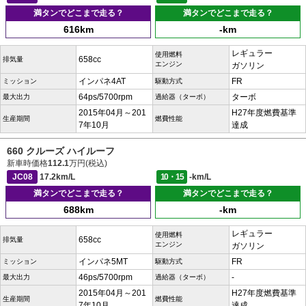
満タンでどこまで走る？
満タンでどこまで走る？
616km
-km
レギュラー
使用燃料
658cc
排気量
エンジン
ガソリン
インパネ4AT
FR
ミッション
駆動方式
64ps/5700rpm
ターボ
最大出力
過給器（ターボ）
2015年04月～201
H27年度燃費基準
生産期間
燃費性能
7年10月
達成
660 クルーズ ハイルーフ
新車時価格
112.1
万円(税込)
JC08
17.2km/L
10・15
-km/L
満タンでどこまで走る？
満タンでどこまで走る？
688km
-km
レギュラー
使用燃料
658cc
排気量
エンジン
ガソリン
インパネ5MT
FR
ミッション
駆動方式
46ps/5700rpm
-
最大出力
過給器（ターボ）
2015年04月～201
H27年度燃費基準
生産期間
燃費性能
7年10月
達成