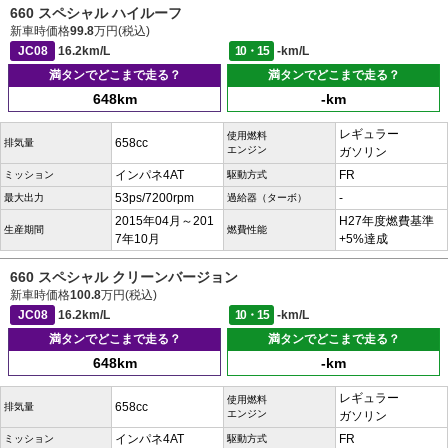
660 スペシャル ハイルーフ
新車時価格
99.8
万円(税込)
JC08
16.2km/L
10・15
-km/L
満タンでどこまで走る？
満タンでどこまで走る？
648km
-km
レギュラー
使用燃料
658cc
排気量
エンジン
ガソリン
インパネ4AT
FR
ミッション
駆動方式
53ps/7200rpm
-
最大出力
過給器（ターボ）
2015年04月～201
H27年度燃費基準
生産期間
燃費性能
7年10月
+5%達成
660 スペシャル クリーンバージョン
新車時価格
100.8
万円(税込)
JC08
16.2km/L
10・15
-km/L
満タンでどこまで走る？
満タンでどこまで走る？
648km
-km
レギュラー
使用燃料
658cc
排気量
エンジン
ガソリン
インパネ4AT
FR
ミッション
駆動方式