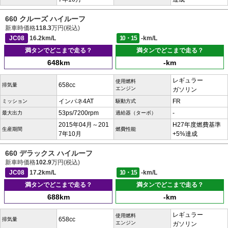
660 クルーズ ハイルーフ
新車時価格
118.3
万円(税込)
JC08
16.2km/L
10・15
-km/L
満タンでどこまで走る？
満タンでどこまで走る？
648km
-km
レギュラー
使用燃料
658cc
排気量
エンジン
ガソリン
インパネ4AT
FR
ミッション
駆動方式
53ps/7200rpm
-
最大出力
過給器（ターボ）
2015年04月～201
H27年度燃費基準
生産期間
燃費性能
7年10月
+5%達成
660 デラックス ハイルーフ
新車時価格
102.9
万円(税込)
JC08
17.2km/L
10・15
-km/L
満タンでどこまで走る？
満タンでどこまで走る？
688km
-km
レギュラー
使用燃料
658cc
排気量
エンジン
ガソリン