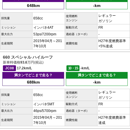
648km
-km
レギュラー
使用燃料
658cc
排気量
エンジン
ガソリン
インパネ4AT
FR
ミッション
駆動方式
53ps/7200rpm
-
最大出力
過給器（ターボ）
2015年04月～201
H27年度燃費基準
生産期間
燃費性能
7年10月
+5%達成
660 スペシャル ハイルーフ
新車時価格
93.6
万円(税込)
JC08
17.2km/L
10・15
-km/L
満タンでどこまで走る？
満タンでどこまで走る？
688km
-km
レギュラー
使用燃料
658cc
排気量
エンジン
ガソリン
インパネ5MT
FR
ミッション
駆動方式
46ps/5700rpm
-
最大出力
過給器（ターボ）
2015年04月～201
H27年度燃費基準
生産期間
燃費性能
7年10月
達成