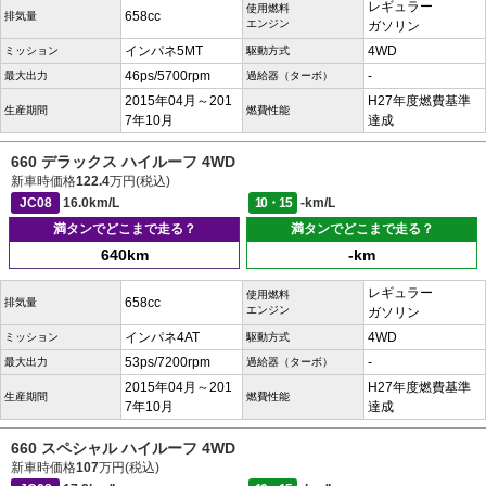
レギュラー
使用燃料
658cc
排気量
エンジン
ガソリン
インパネ5MT
4WD
ミッション
駆動方式
46ps/5700rpm
-
最大出力
過給器（ターボ）
2015年04月～201
H27年度燃費基準
生産期間
燃費性能
7年10月
達成
660 デラックス ハイルーフ 4WD
新車時価格
122.4
万円(税込)
JC08
16.0km/L
10・15
-km/L
満タンでどこまで走る？
満タンでどこまで走る？
640km
-km
レギュラー
使用燃料
658cc
排気量
エンジン
ガソリン
インパネ4AT
4WD
ミッション
駆動方式
53ps/7200rpm
-
最大出力
過給器（ターボ）
2015年04月～201
H27年度燃費基準
生産期間
燃費性能
7年10月
達成
660 スペシャル ハイルーフ 4WD
新車時価格
107
万円(税込)