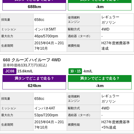
688km
-km
レギュラー
使用燃料
658cc
排気量
エンジン
ガソリン
インパネ5MT
4WD
ミッション
駆動方式
46ps/5700rpm
-
最大出力
過給器（ターボ）
2015年04月～201
H27年度燃費基準
生産期間
燃費性能
7年10月
達成
660 クルーズ ハイルーフ 4WD
新車時価格
131.7
万円(税込)
JC08
15.6km/L
10・15
-km/L
満タンでどこまで走る？
満タンでどこまで走る？
624km
-km
レギュラー
使用燃料
658cc
排気量
エンジン
ガソリン
インパネ4AT
4WD
ミッション
駆動方式
53ps/7200rpm
-
最大出力
過給器（ターボ）
2015年04月～201
H27年度燃費基準
生産期間
燃費性能
7年10月
+5%達成