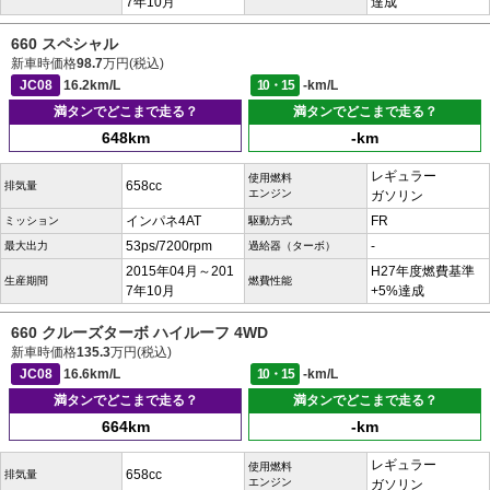
7年10月
達成
660 スペシャル
新車時価格
98.7
万円(税込)
JC08
16.2km/L
10・15
-km/L
満タンでどこまで走る？
満タンでどこまで走る？
648km
-km
レギュラー
使用燃料
658cc
排気量
エンジン
ガソリン
インパネ4AT
FR
ミッション
駆動方式
53ps/7200rpm
-
最大出力
過給器（ターボ）
2015年04月～201
H27年度燃費基準
生産期間
燃費性能
7年10月
+5%達成
660 クルーズターボ ハイルーフ 4WD
新車時価格
135.3
万円(税込)
JC08
16.6km/L
10・15
-km/L
満タンでどこまで走る？
満タンでどこまで走る？
664km
-km
レギュラー
使用燃料
658cc
排気量
エンジン
ガソリン