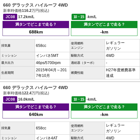
660 デラックス ハイルーフ 4WD
新車時価格
116.2
万円(税込)
JC08
17.2km/L
10・15
-km/L
満タンでどこまで走る？
満タンでどこまで走る？
688km
-km
レギュラー
使用燃料
658cc
排気量
エンジン
ガソリン
インパネ5MT
4WD
ミッション
駆動方式
46ps/5700rpm
-
最大出力
過給器（ターボ）
2015年04月～201
H27年度燃費基準
生産期間
燃費性能
7年10月
達成
660 デラックス ハイルーフ 4WD
新車時価格
122.4
万円(税込)
JC08
16.0km/L
10・15
-km/L
満タンでどこまで走る？
満タンでどこまで走る？
640km
-km
レギュラー
使用燃料
658cc
排気量
エンジン
ガソリン
インパネ4AT
4WD
ミッション
駆動方式