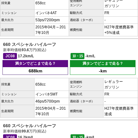
レギュラー
使用燃料
658cc
排気量
エンジン
ガソリン
インパネ4AT
FR
ミッション
駆動方式
53ps/7200rpm
-
最大出力
過給器（ターボ）
2015年04月～201
H27年度燃費基準
生産期間
燃費性能
7年10月
+5%達成
660 スペシャル ハイルーフ
新車時価格
93.6
万円(税込)
JC08
17.2km/L
10・15
-km/L
満タンでどこまで走る？
満タンでどこまで走る？
688km
-km
レギュラー
使用燃料
658cc
排気量
エンジン
ガソリン
インパネ5MT
FR
ミッション
駆動方式
46ps/5700rpm
-
最大出力
過給器（ターボ）
2015年04月～201
H27年度燃費基準
生産期間
燃費性能
7年10月
達成
660 スペシャル ハイルーフ
新車時価格
99.8
万円(税込)
JC08
16.2km/L
10・15
-km/L