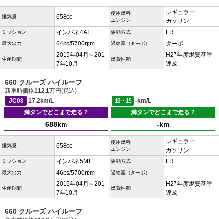
レギュラー
使用燃料
658cc
排気量
エンジン
ガソリン
インパネ4AT
FR
ミッション
駆動方式
64ps/5700rpm
ターボ
最大出力
過給器（ターボ）
2015年04月～201
H27年度燃費基準
生産期間
燃費性能
7年10月
達成
660 クルーズ ハイルーフ
新車時価格
112.1
万円(税込)
JC08
17.2km/L
10・15
-km/L
満タンでどこまで走る？
満タンでどこまで走る？
688km
-km
レギュラー
使用燃料
658cc
排気量
エンジン
ガソリン
インパネ5MT
FR
ミッション
駆動方式
46ps/5700rpm
-
最大出力
過給器（ターボ）
2015年04月～201
H27年度燃費基準
生産期間
燃費性能
7年10月
達成
660 クルーズ ハイルーフ