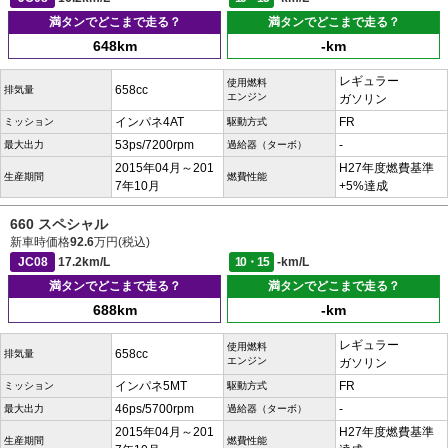
満タンでどこまで走る？
満タンでどこまで走る？
648km
-km
レギュラー
使用燃料
658cc
排気量
エンジン
ガソリン
インパネ4AT
FR
ミッション
駆動方式
53ps/7200rpm
-
最大出力
過給器（ターボ）
2015年04月～201
H27年度燃費基準
生産期間
燃費性能
7年10月
+5%達成
660 スペシャル
新車時価格
92.6
万円(税込)
JC08
17.2km/L
10・15
-km/L
満タンでどこまで走る？
満タンでどこまで走る？
688km
-km
レギュラー
使用燃料
658cc
排気量
エンジン
ガソリン
インパネ5MT
FR
ミッション
駆動方式
46ps/5700rpm
-
最大出力
過給器（ターボ）
2015年04月～201
H27年度燃費基準
生産期間
燃費性能