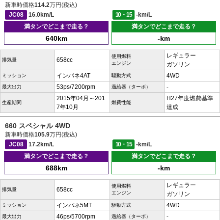
新車時価格
114.2
万円(税込)
JC08
16.0km/L
10・15
-km/L
満タンでどこまで走る？
満タンでどこまで走る？
640km
-km
レギュラー
使用燃料
658cc
排気量
エンジン
ガソリン
インパネ4AT
4WD
ミッション
駆動方式
53ps/7200rpm
-
最大出力
過給器（ターボ）
2015年04月～201
H27年度燃費基準
生産期間
燃費性能
7年10月
達成
660 スペシャル 4WD
新車時価格
105.9
万円(税込)
JC08
17.2km/L
10・15
-km/L
満タンでどこまで走る？
満タンでどこまで走る？
688km
-km
レギュラー
使用燃料
658cc
排気量
エンジン
ガソリン
インパネ5MT
4WD
ミッション
駆動方式
46ps/5700rpm
-
最大出力
過給器（ターボ）