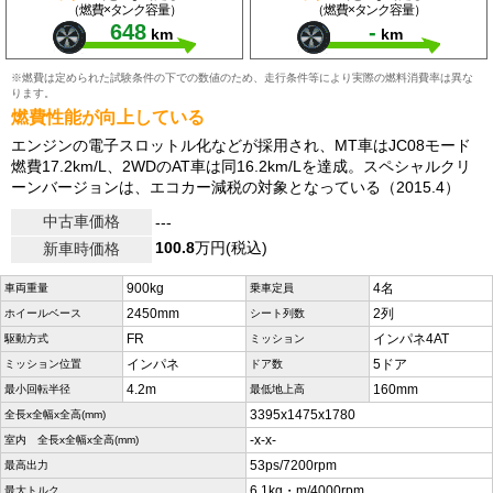
（燃費×タンク容量）
（燃費×タンク容量）
648
-
km
km
※燃費は定められた試験条件の下での数値のため、走行条件等により実際の燃料消費率は異な
ります。
燃費性能が向上している
エンジンの電子スロットル化などが採用され、MT車はJC08モード
燃費17.2km/L、2WDのAT車は同16.2km/Lを達成。スペシャルクリ
ーンバージョンは、エコカー減税の対象となっている（2015.4）
中古車価格
---
100.8
万円(税込)
新車時価格
900kg
4名
車両重量
乗車定員
2450mm
2列
ホイールベース
シート列数
FR
インパネ4AT
駆動方式
ミッション
インパネ
5ドア
ミッション位置
ドア数
4.2m
160mm
最小回転半径
最低地上高
3395x1475x1780
全長x全幅x全高(mm)
-x-x-
室内 全長x全幅x全高(mm)
53ps/7200rpm
最高出力
6.1kg・m/4000rpm
最大トルク