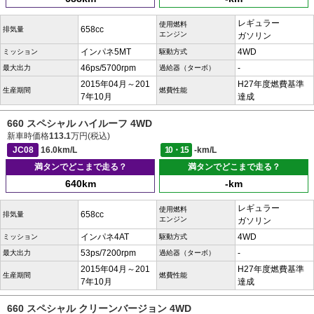
レギュラー
使用燃料
658cc
排気量
エンジン
ガソリン
インパネ5MT
4WD
ミッション
駆動方式
46ps/5700rpm
-
最大出力
過給器（ターボ）
2015年04月～201
H27年度燃費基準
生産期間
燃費性能
7年10月
達成
660 スペシャル ハイルーフ 4WD
新車時価格
113.1
万円(税込)
JC08
16.0km/L
10・15
-km/L
満タンでどこまで走る？
満タンでどこまで走る？
640km
-km
レギュラー
使用燃料
658cc
排気量
エンジン
ガソリン
インパネ4AT
4WD
ミッション
駆動方式
53ps/7200rpm
-
最大出力
過給器（ターボ）
2015年04月～201
H27年度燃費基準
生産期間
燃費性能
7年10月
達成
660 スペシャル クリーンバージョン 4WD