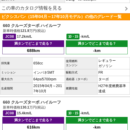
この車のカタログ情報を見る
ピクシスバン（15年04月～17年10月モデル）の他のグレード一覧
660 クルーズターボ ハイルーフ
新車時価格
121.9
万円(税込)
JC08
17.2km/L
10・15
-km/L
満タンでどこまで走る？
満タンでどこまで走る？
688km
-km
レギュラー
使用燃料
658cc
排気量
エンジン
ガソリン
インパネ5MT
FR
ミッション
駆動方式
64ps/5700rpm
ターボ
最大出力
過給器（ターボ）
2015年04月～201
H27年度燃費基準
生産期間
燃費性能
7年10月
達成
660 クルーズターボ ハイルーフ
新車時価格
130.1
万円(税込)
JC08
15.4km/L
10・15
-km/L
満タンでどこまで走る？
満タンでどこまで走る？
616km
-km