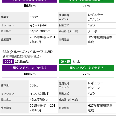
592km
-km
レギュラー
使用燃料
658cc
排気量
エンジン
ガソリン
インパネ4AT
4WD
ミッション
駆動方式
64ps/5700rpm
ターボ
最大出力
過給器（ターボ）
2015年04月～201
H27年度燃費基準
生産期間
燃費性能
7年10月
達成
660 クルーズ ハイルーフ 4WD
新車時価格
125.5
万円(税込)
JC08
17.2km/L
10・15
-km/L
満タンでどこまで走る？
満タンでどこまで走る？
688km
-km
レギュラー
使用燃料
658cc
排気量
エンジン
ガソリン
インパネ5MT
4WD
ミッション
駆動方式
46ps/5700rpm
-
最大出力
過給器（ターボ）
2015年04月～201
H27年度燃費基準
生産期間
燃費性能
7年10月
達成