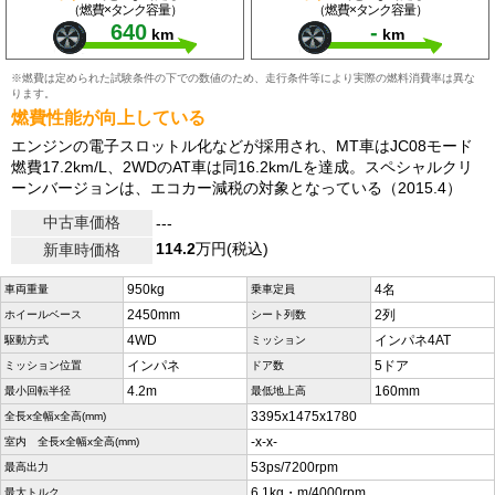
（燃費×タンク容量）
（燃費×タンク容量）
640
-
km
km
※燃費は定められた試験条件の下での数値のため、走行条件等により実際の燃料消費率は異な
ります。
燃費性能が向上している
エンジンの電子スロットル化などが採用され、MT車はJC08モード
燃費17.2km/L、2WDのAT車は同16.2km/Lを達成。スペシャルクリ
ーンバージョンは、エコカー減税の対象となっている（2015.4）
中古車価格
---
114.2
万円(税込)
新車時価格
950kg
4名
車両重量
乗車定員
2450mm
2列
ホイールベース
シート列数
4WD
インパネ4AT
駆動方式
ミッション
インパネ
5ドア
ミッション位置
ドア数
4.2m
160mm
最小回転半径
最低地上高
3395x1475x1780
全長x全幅x全高(mm)
-x-x-
室内 全長x全幅x全高(mm)
53ps/7200rpm
最高出力
6.1kg・m/4000rpm
最大トルク