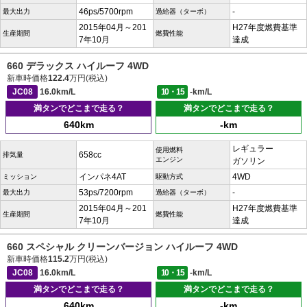
46ps/5700rpm
-
最大出力
過給器（ターボ）
2015年04月～201
H27年度燃費基準
生産期間
燃費性能
7年10月
達成
660 デラックス ハイルーフ 4WD
新車時価格
122.4
万円(税込)
JC08
16.0km/L
10・15
-km/L
満タンでどこまで走る？
満タンでどこまで走る？
640km
-km
レギュラー
使用燃料
658cc
排気量
エンジン
ガソリン
インパネ4AT
4WD
ミッション
駆動方式
53ps/7200rpm
-
最大出力
過給器（ターボ）
2015年04月～201
H27年度燃費基準
生産期間
燃費性能
7年10月
達成
660 スペシャル クリーンバージョン ハイルーフ 4WD
新車時価格
115.2
万円(税込)
JC08
16.0km/L
10・15
-km/L
満タンでどこまで走る？
満タンでどこまで走る？
640km
-km