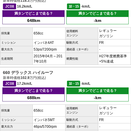
新車時価格
118.3
万円(税込)
JC08
16.2km/L
10・15
-km/L
満タンでどこまで走る？
満タンでどこまで走る？
648km
-km
レギュラー
使用燃料
658cc
排気量
エンジン
ガソリン
インパネ4AT
FR
ミッション
駆動方式
53ps/7200rpm
-
最大出力
過給器（ターボ）
2015年04月～201
H27年度燃費基準
生産期間
燃費性能
7年10月
+5%達成
660 デラックス ハイルーフ
新車時価格
102.9
万円(税込)
JC08
17.2km/L
10・15
-km/L
満タンでどこまで走る？
満タンでどこまで走る？
688km
-km
レギュラー
使用燃料
658cc
排気量
エンジン
ガソリン
インパネ5MT
FR
ミッション
駆動方式
46ps/5700rpm
-
最大出力
過給器（ターボ）