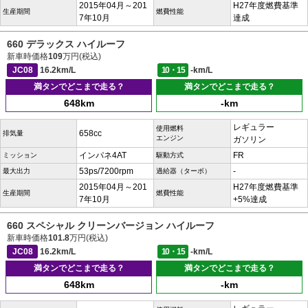
2015年04月～201
H27年度燃費基準
生産期間
燃費性能
7年10月
達成
660 デラックス ハイルーフ
新車時価格
109
万円(税込)
JC08
16.2km/L
10・15
-km/L
満タンでどこまで走る？
満タンでどこまで走る？
648km
-km
レギュラー
使用燃料
658cc
排気量
エンジン
ガソリン
インパネ4AT
FR
ミッション
駆動方式
53ps/7200rpm
-
最大出力
過給器（ターボ）
2015年04月～201
H27年度燃費基準
生産期間
燃費性能
7年10月
+5%達成
660 スペシャル クリーンバージョン ハイルーフ
新車時価格
101.8
万円(税込)
JC08
16.2km/L
10・15
-km/L
満タンでどこまで走る？
満タンでどこまで走る？
648km
-km