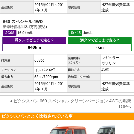
2015年04月～201
H27年度燃費基準
生産期間
燃費性能
7年10月
達成
660 スペシャル 4WD
新車時価格
112.1
万円(税込)
JC08
16.0km/L
10・15
-km/L
満タンでどこまで走る？
満タンでどこまで走る？
640km
-km
レギュラー
使用燃料
658cc
排気量
エンジン
ガソリン
インパネ4AT
4WD
ミッション
駆動方式
53ps/7200rpm
-
最大出力
過給器（ターボ）
2015年04月～201
H27年度燃費基準
生産期間
燃費性能
7年10月
達成
▲ピクシスバン 660 スペシャル クリーンバージョン 4WDの燃費
TOPへ
ピクシスバンとよく比較されている車