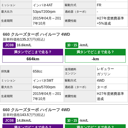
インパネ4AT
FR
ミッション
駆動方式
53ps/7200rpm
-
最大出力
過給器（ターボ）
2015年04月～201
H27年度燃費基準
生産期間
燃費性能
7年10月
+5%達成
660 クルーズターボ ハイルーフ 4WD
新車時価格
135.3
万円(税込)
JC08
16.6km/L
10・15
-km/L
満タンでどこまで走る？
満タンでどこまで走る？
664km
-km
レギュラー
使用燃料
658cc
排気量
エンジン
ガソリン
インパネ5MT
4WD
ミッション
駆動方式
64ps/5700rpm
ターボ
最大出力
過給器（ターボ）
2015年04月～201
H27年度燃費基準
生産期間
燃費性能
7年10月
達成
660 クルーズターボ ハイルーフ 4WD
新車時価格
143.5
万円(税込)
JC08
14.8km/L
10・15
-km/L
満タンでどこまで走る？
満タンでどこまで走る？