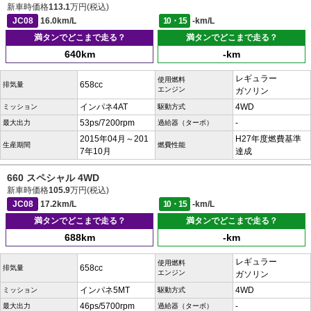
新車時価格
113.1
万円(税込)
JC08
16.0km/L
10・15
-km/L
満タンでどこまで走る？
満タンでどこまで走る？
640km
-km
レギュラー
使用燃料
658cc
排気量
エンジン
ガソリン
インパネ4AT
4WD
ミッション
駆動方式
53ps/7200rpm
-
最大出力
過給器（ターボ）
2015年04月～201
H27年度燃費基準
生産期間
燃費性能
7年10月
達成
660 スペシャル 4WD
新車時価格
105.9
万円(税込)
JC08
17.2km/L
10・15
-km/L
満タンでどこまで走る？
満タンでどこまで走る？
688km
-km
レギュラー
使用燃料
658cc
排気量
エンジン
ガソリン
インパネ5MT
4WD
ミッション
駆動方式
46ps/5700rpm
-
最大出力
過給器（ターボ）