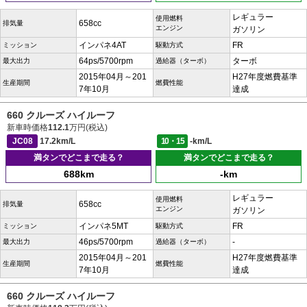
レギュラー
使用燃料
658cc
排気量
エンジン
ガソリン
インパネ4AT
FR
ミッション
駆動方式
64ps/5700rpm
ターボ
最大出力
過給器（ターボ）
2015年04月～201
H27年度燃費基準
生産期間
燃費性能
7年10月
達成
660 クルーズ ハイルーフ
新車時価格
112.1
万円(税込)
JC08
17.2km/L
10・15
-km/L
満タンでどこまで走る？
満タンでどこまで走る？
688km
-km
レギュラー
使用燃料
658cc
排気量
エンジン
ガソリン
インパネ5MT
FR
ミッション
駆動方式
46ps/5700rpm
-
最大出力
過給器（ターボ）
2015年04月～201
H27年度燃費基準
生産期間
燃費性能
7年10月
達成
660 クルーズ ハイルーフ