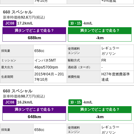
7年10月
+5%達成
660 スペシャル
新車時価格
92.6
万円(税込)
JC08
17.2km/L
10・15
-km/L
満タンでどこまで走る？
満タンでどこまで走る？
688km
-km
レギュラー
使用燃料
658cc
排気量
エンジン
ガソリン
インパネ5MT
FR
ミッション
駆動方式
46ps/5700rpm
-
最大出力
過給器（ターボ）
2015年04月～201
H27年度燃費基準
生産期間
燃費性能
7年10月
達成
660 スペシャル
新車時価格
98.7
万円(税込)
JC08
16.2km/L
10・15
-km/L
満タンでどこまで走る？
満タンでどこまで走る？
648km
-km
レギュラー
使用燃料
658cc
排気量
エンジン
ガソリン