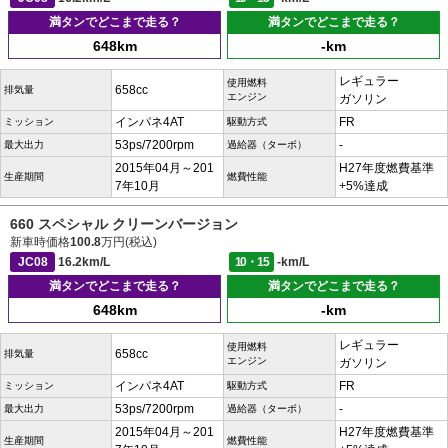
満タンでどこまで走る？
満タンでどこまで走る？
648km
-km
レギュラー
使用燃料
658cc
排気量
エンジン
ガソリン
インパネ4AT
FR
ミッション
駆動方式
53ps/7200rpm
-
最大出力
過給器（ターボ）
2015年04月～201
H27年度燃費基準
生産期間
燃費性能
7年10月
+5%達成
660 スペシャル クリーンバージョン
新車時価格
100.8
万円(税込)
JC08
16.2km/L
10・15
-km/L
満タンでどこまで走る？
満タンでどこまで走る？
648km
-km
レギュラー
使用燃料
658cc
排気量
エンジン
ガソリン
インパネ4AT
FR
ミッション
駆動方式
53ps/7200rpm
-
最大出力
過給器（ターボ）
2015年04月～201
H27年度燃費基準
生産期間
燃費性能