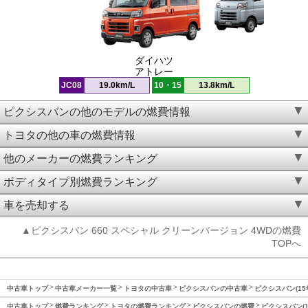
ダイハツ
アトレー
JC08
19.0km/L
10・15
13.8km/L
ピクシスバンの他のモデルの燃費情報
トヨタの他の車の燃費情報
他のメーカーの燃費ランキング
ボディタイプ別燃費ランキング
車を売却する
▲ピクシスバン 660 スペシャル クリーンバージョン 4WDの燃費
TOPへ
中古車トップ
中古車メーカー一覧
トヨタの中古車
ピクシスバンの中古車
ピクシスバン(15
中古車トップ
燃費ランキング
トヨタの燃費ランキング
ピクシスバンの燃費
ピクシスバン(1