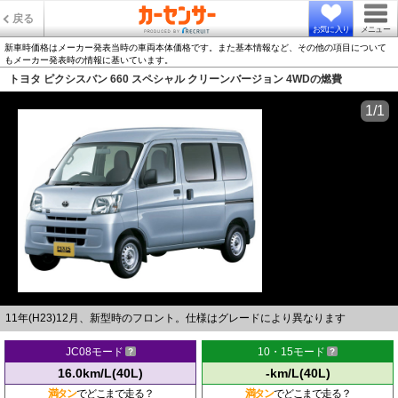
戻る
お気に入り
メニュー
新車時価格はメーカー発表当時の車両本体価格です。また基本情報など、その他の項目について
もメーカー発表時の情報に基いています。
トヨタ ピクシスバン 660 スペシャル クリーンバージョン 4WDの燃費
1/1
11年(H23)12月、新型時のフロント。仕様はグレードにより異なります
JC08モード
10・15モード
16.0km/L(40L)
-km/L(40L)
満タン
でどこまで走る？
満タン
でどこまで走る？