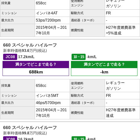
レギュラー
使用燃料
658cc
排気量
エンジン
ガソリン
インパネ4AT
FR
ミッション
駆動方式
53ps/7200rpm
-
最大出力
過給器（ターボ）
2015年04月～201
H27年度燃費基準
生産期間
燃費性能
7年10月
+5%達成
660 スペシャル ハイルーフ
新車時価格
93.6
万円(税込)
JC08
17.2km/L
10・15
-km/L
満タンでどこまで走る？
満タンでどこまで走る？
688km
-km
レギュラー
使用燃料
658cc
排気量
エンジン
ガソリン
インパネ5MT
FR
ミッション
駆動方式
46ps/5700rpm
-
最大出力
過給器（ターボ）
2015年04月～201
H27年度燃費基準
生産期間
燃費性能
7年10月
達成
660 スペシャル ハイルーフ
新車時価格
99.8
万円(税込)
JC08
16.2km/L
10・15
-km/L