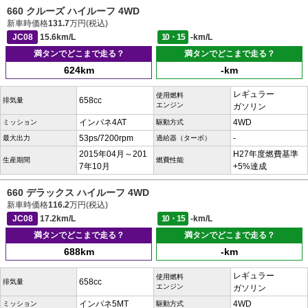
660 クルーズ ハイルーフ 4WD
新車時価格
131.7
万円(税込)
JC08
15.6km/L
10・15
-km/L
満タンでどこまで走る？
満タンでどこまで走る？
624km
-km
レギュラー
使用燃料
658cc
排気量
エンジン
ガソリン
インパネ4AT
4WD
ミッション
駆動方式
53ps/7200rpm
-
最大出力
過給器（ターボ）
2015年04月～201
H27年度燃費基準
生産期間
燃費性能
7年10月
+5%達成
660 デラックス ハイルーフ 4WD
新車時価格
116.2
万円(税込)
JC08
17.2km/L
10・15
-km/L
満タンでどこまで走る？
満タンでどこまで走る？
688km
-km
レギュラー
使用燃料
658cc
排気量
エンジン
ガソリン
インパネ5MT
4WD
ミッション
駆動方式