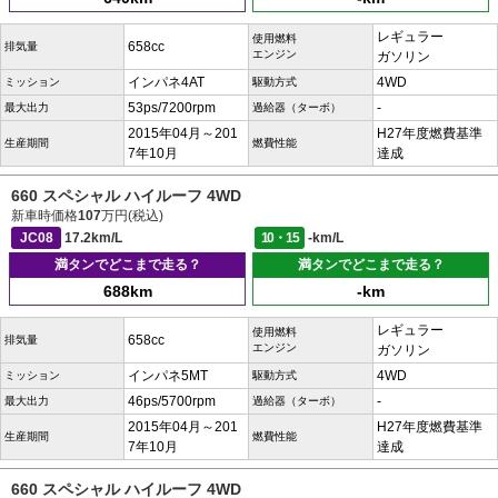
レギュラー
使用燃料
658cc
排気量
エンジン
ガソリン
インパネ4AT
4WD
ミッション
駆動方式
53ps/7200rpm
-
最大出力
過給器（ターボ）
2015年04月～201
H27年度燃費基準
生産期間
燃費性能
7年10月
達成
660 スペシャル ハイルーフ 4WD
新車時価格
107
万円(税込)
JC08
17.2km/L
10・15
-km/L
満タンでどこまで走る？
満タンでどこまで走る？
688km
-km
レギュラー
使用燃料
658cc
排気量
エンジン
ガソリン
インパネ5MT
4WD
ミッション
駆動方式
46ps/5700rpm
-
最大出力
過給器（ターボ）
2015年04月～201
H27年度燃費基準
生産期間
燃費性能
7年10月
達成
660 スペシャル ハイルーフ 4WD