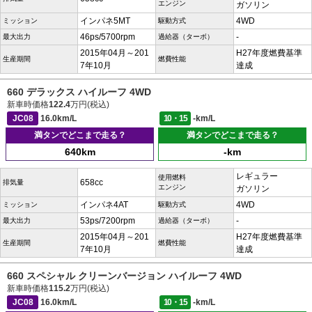
エンジン
ガソリン
インパネ5MT
4WD
ミッション
駆動方式
46ps/5700rpm
-
最大出力
過給器（ターボ）
2015年04月～201
H27年度燃費基準
生産期間
燃費性能
7年10月
達成
660 デラックス ハイルーフ 4WD
新車時価格
122.4
万円(税込)
JC08
16.0km/L
10・15
-km/L
満タンでどこまで走る？
満タンでどこまで走る？
640km
-km
レギュラー
使用燃料
658cc
排気量
エンジン
ガソリン
インパネ4AT
4WD
ミッション
駆動方式
53ps/7200rpm
-
最大出力
過給器（ターボ）
2015年04月～201
H27年度燃費基準
生産期間
燃費性能
7年10月
達成
660 スペシャル クリーンバージョン ハイルーフ 4WD
新車時価格
115.2
万円(税込)
JC08
16.0km/L
10・15
-km/L