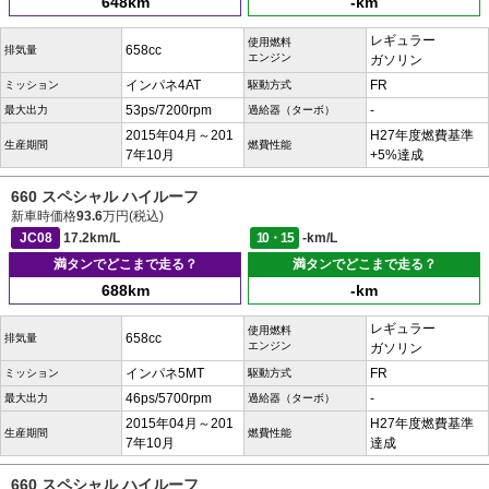
648km
-km
レギュラー
使用燃料
658cc
排気量
エンジン
ガソリン
インパネ4AT
FR
ミッション
駆動方式
53ps/7200rpm
-
最大出力
過給器（ターボ）
2015年04月～201
H27年度燃費基準
生産期間
燃費性能
7年10月
+5%達成
660 スペシャル ハイルーフ
新車時価格
93.6
万円(税込)
JC08
17.2km/L
10・15
-km/L
満タンでどこまで走る？
満タンでどこまで走る？
688km
-km
レギュラー
使用燃料
658cc
排気量
エンジン
ガソリン
インパネ5MT
FR
ミッション
駆動方式
46ps/5700rpm
-
最大出力
過給器（ターボ）
2015年04月～201
H27年度燃費基準
生産期間
燃費性能
7年10月
達成
660 スペシャル ハイルーフ