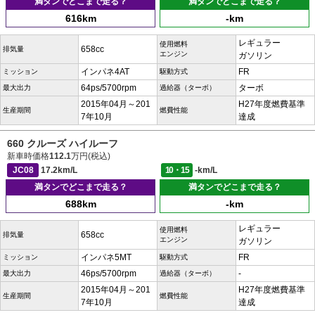
満タンでどこまで走る？
満タンでどこまで走る？
616km
-km
レギュラー
使用燃料
658cc
排気量
エンジン
ガソリン
インパネ4AT
FR
ミッション
駆動方式
64ps/5700rpm
ターボ
最大出力
過給器（ターボ）
2015年04月～201
H27年度燃費基準
生産期間
燃費性能
7年10月
達成
660 クルーズ ハイルーフ
新車時価格
112.1
万円(税込)
JC08
17.2km/L
10・15
-km/L
満タンでどこまで走る？
満タンでどこまで走る？
688km
-km
レギュラー
使用燃料
658cc
排気量
エンジン
ガソリン
インパネ5MT
FR
ミッション
駆動方式
46ps/5700rpm
-
最大出力
過給器（ターボ）
2015年04月～201
H27年度燃費基準
生産期間
燃費性能
7年10月
達成