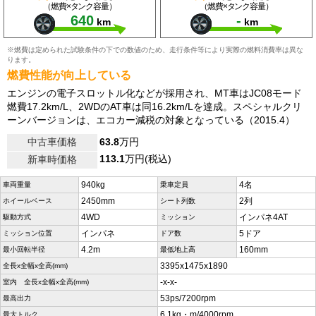
（燃費×タンク容量）
（燃費×タンク容量）
640
-
km
km
※燃費は定められた試験条件の下での数値のため、走行条件等により実際の燃料消費率は異な
ります。
燃費性能が向上している
エンジンの電子スロットル化などが採用され、MT車はJC08モード
燃費17.2km/L、2WDのAT車は同16.2km/Lを達成。スペシャルクリ
ーンバージョンは、エコカー減税の対象となっている（2015.4）
中古車価格
63.8
万円
113.1
万円(税込)
新車時価格
940kg
4名
車両重量
乗車定員
2450mm
2列
ホイールベース
シート列数
4WD
インパネ4AT
駆動方式
ミッション
インパネ
5ドア
ミッション位置
ドア数
4.2m
160mm
最小回転半径
最低地上高
3395x1475x1890
全長x全幅x全高(mm)
-x-x-
室内 全長x全幅x全高(mm)
53ps/7200rpm
最高出力
6.1kg・m/4000rpm
最大トルク