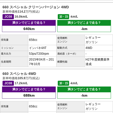
660 スペシャル クリーンバージョン 4WD
新車時価格
114.2
万円(税込)
JC08
16.0km/L
10・15
-km/L
満タンでどこまで走る？
満タンでどこまで走る？
640km
-km
レギュラー
使用燃料
658cc
排気量
エンジン
ガソリン
インパネ4AT
4WD
ミッション
駆動方式
53ps/7200rpm
-
最大出力
過給器（ターボ）
2015年04月～201
H27年度燃費基準
生産期間
燃費性能
7年10月
達成
660 スペシャル 4WD
新車時価格
105.9
万円(税込)
JC08
17.2km/L
10・15
-km/L
満タンでどこまで走る？
満タンでどこまで走る？
688km
-km
レギュラー
使用燃料
658cc
排気量
エンジン
ガソリン