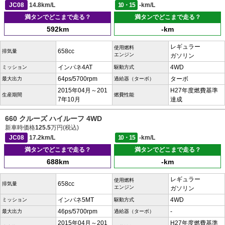
JC08
14.8km/L
10・15
-km/L
満タンでどこまで走る？
満タンでどこまで走る？
592km
-km
レギュラー
使用燃料
658cc
排気量
エンジン
ガソリン
インパネ4AT
4WD
ミッション
駆動方式
64ps/5700rpm
ターボ
最大出力
過給器（ターボ）
2015年04月～201
H27年度燃費基準
生産期間
燃費性能
7年10月
達成
660 クルーズ ハイルーフ 4WD
新車時価格
125.5
万円(税込)
JC08
17.2km/L
10・15
-km/L
満タンでどこまで走る？
満タンでどこまで走る？
688km
-km
レギュラー
使用燃料
658cc
排気量
エンジン
ガソリン
インパネ5MT
4WD
ミッション
駆動方式
46ps/5700rpm
-
最大出力
過給器（ターボ）
2015年04月～201
H27年度燃費基準