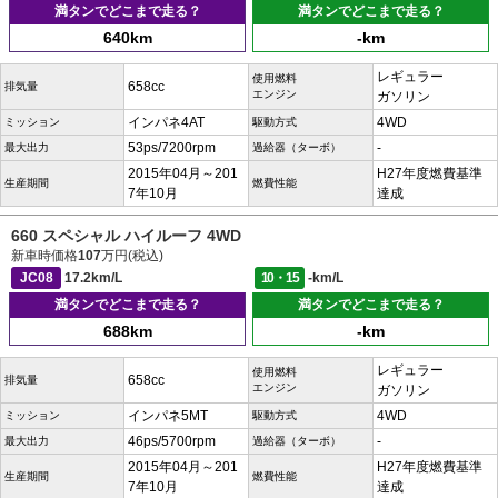
満タンでどこまで走る？
満タンでどこまで走る？
640km
-km
レギュラー
使用燃料
658cc
排気量
エンジン
ガソリン
インパネ4AT
4WD
ミッション
駆動方式
53ps/7200rpm
-
最大出力
過給器（ターボ）
2015年04月～201
H27年度燃費基準
生産期間
燃費性能
7年10月
達成
660 スペシャル ハイルーフ 4WD
新車時価格
107
万円(税込)
JC08
17.2km/L
10・15
-km/L
満タンでどこまで走る？
満タンでどこまで走る？
688km
-km
レギュラー
使用燃料
658cc
排気量
エンジン
ガソリン
インパネ5MT
4WD
ミッション
駆動方式
46ps/5700rpm
-
最大出力
過給器（ターボ）
2015年04月～201
H27年度燃費基準
生産期間
燃費性能
7年10月
達成