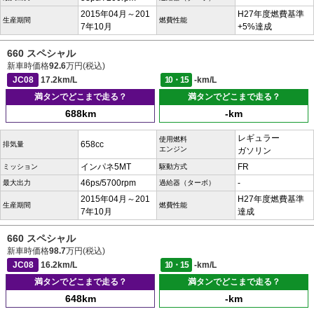
2015年04月～201
H27年度燃費基準
生産期間
燃費性能
7年10月
+5%達成
660 スペシャル
新車時価格
92.6
万円(税込)
JC08
17.2km/L
10・15
-km/L
満タンでどこまで走る？
満タンでどこまで走る？
688km
-km
レギュラー
使用燃料
658cc
排気量
エンジン
ガソリン
インパネ5MT
FR
ミッション
駆動方式
46ps/5700rpm
-
最大出力
過給器（ターボ）
2015年04月～201
H27年度燃費基準
生産期間
燃費性能
7年10月
達成
660 スペシャル
新車時価格
98.7
万円(税込)
JC08
16.2km/L
10・15
-km/L
満タンでどこまで走る？
満タンでどこまで走る？
648km
-km