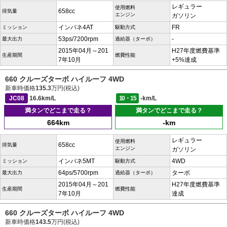
レギュラー
使用燃料
658cc
排気量
エンジン
ガソリン
インパネ4AT
FR
ミッション
駆動方式
53ps/7200rpm
-
最大出力
過給器（ターボ）
2015年04月～201
H27年度燃費基準
生産期間
燃費性能
7年10月
+5%達成
660 クルーズターボ ハイルーフ 4WD
新車時価格
135.3
万円(税込)
JC08
16.6km/L
10・15
-km/L
満タンでどこまで走る？
満タンでどこまで走る？
664km
-km
レギュラー
使用燃料
658cc
排気量
エンジン
ガソリン
インパネ5MT
4WD
ミッション
駆動方式
64ps/5700rpm
ターボ
最大出力
過給器（ターボ）
2015年04月～201
H27年度燃費基準
生産期間
燃費性能
7年10月
達成
660 クルーズターボ ハイルーフ 4WD
新車時価格
143.5
万円(税込)