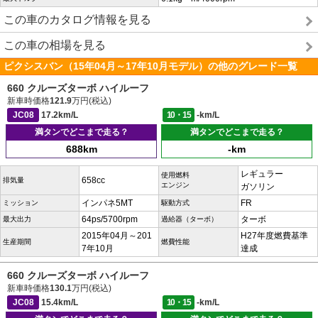
この車のカタログ情報を見る
この車の相場を見る
ピクシスバン（15年04月～17年10月モデル）の他のグレード一覧
660 クルーズターボ ハイルーフ
新車時価格
121.9
万円(税込)
JC08
17.2km/L
10・15
-km/L
満タンでどこまで走る？
満タンでどこまで走る？
688km
-km
レギュラー
使用燃料
658cc
排気量
エンジン
ガソリン
インパネ5MT
FR
ミッション
駆動方式
64ps/5700rpm
ターボ
最大出力
過給器（ターボ）
2015年04月～201
H27年度燃費基準
生産期間
燃費性能
7年10月
達成
660 クルーズターボ ハイルーフ
新車時価格
130.1
万円(税込)
JC08
15.4km/L
10・15
-km/L