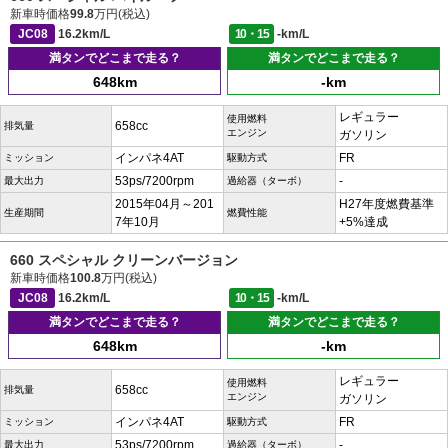
新車時価格
99.8
万円(税込)
JC08
16.2km/L
10・15
-km/L
満タンでどこまで走る？
満タンでどこまで走る？
648km
-km
レギュラー
使用燃料
658cc
排気量
エンジン
ガソリン
インパネ4AT
FR
ミッション
駆動方式
53ps/7200rpm
-
最大出力
過給器（ターボ）
2015年04月～201
H27年度燃費基準
生産期間
燃費性能
7年10月
+5%達成
660 スペシャル クリーンバージョン
新車時価格
100.8
万円(税込)
JC08
16.2km/L
10・15
-km/L
満タンでどこまで走る？
満タンでどこまで走る？
648km
-km
レギュラー
使用燃料
658cc
排気量
エンジン
ガソリン
インパネ4AT
FR
ミッション
駆動方式
53ps/7200rpm
-
最大出力
過給器（ターボ）