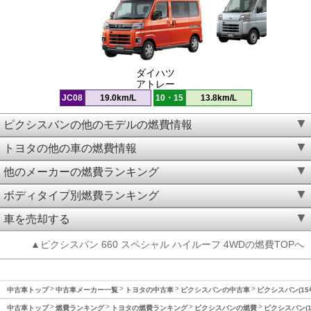
ダイハツ
アトレー
JC08
19.0km/L
10・15
13.8km/L
ピクシスバンの他のモデルの燃費情報
トヨタの他の車の燃費情報
他のメーカーの燃費ランキング
ボディタイプ別燃費ランキング
車を売却する
▲ピクシスバン 660 スペシャル ハイルーフ 4WDの燃費TOPへ
中古車トップ
中古車メーカー一覧
トヨタの中古車
ピクシスバンの中古車
ピクシスバン(15
中古車トップ
燃費ランキング
トヨタの燃費ランキング
ピクシスバンの燃費
ピクシスバン(1