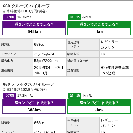
660 クルーズ ハイルーフ
新車時価格
118.3
万円(税込)
JC08
16.2km/L
10・15
-km/L
満タンでどこまで走る？
満タンでどこまで走る？
648km
-km
レギュラー
使用燃料
658cc
排気量
エンジン
ガソリン
インパネ4AT
FR
ミッション
駆動方式
53ps/7200rpm
-
最大出力
過給器（ターボ）
2015年04月～201
H27年度燃費基準
生産期間
燃費性能
7年10月
+5%達成
660 デラックス ハイルーフ
新車時価格
102.9
万円(税込)
JC08
17.2km/L
10・15
-km/L
満タンでどこまで走る？
満タンでどこまで走る？
688km
-km
レギュラー
使用燃料
658cc
排気量
エンジン
ガソリン
インパネ5MT
FR
ミッション
駆動方式