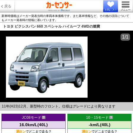
戻る
お気に入り
メニュー
新車時価格はメーカー発表当時の車両本体価格です。また基本情報など、その他の項目について
もメーカー発表時の情報に基いています。
トヨタ ピクシスバン 660 スペシャル ハイルーフ 4WDの燃費
1/1
11年(H23)12月、新型時のフロント。仕様はグレードにより異なります
JC08モード
10・15モード
16.0km/L(40L)
-km/L(40L)
満タン
でどこまで走る？
満タン
でどこまで走る？