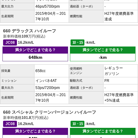
46ps/5700rpm
-
最大出力
過給器（ターボ）
2015年04月～201
H27年度燃費基準
生産期間
燃費性能
7年10月
達成
660 デラックス ハイルーフ
新車時価格
109
万円(税込)
JC08
16.2km/L
10・15
-km/L
満タンでどこまで走る？
満タンでどこまで走る？
648km
-km
レギュラー
使用燃料
658cc
排気量
エンジン
ガソリン
インパネ4AT
FR
ミッション
駆動方式
53ps/7200rpm
-
最大出力
過給器（ターボ）
2015年04月～201
H27年度燃費基準
生産期間
燃費性能
7年10月
+5%達成
660 スペシャル クリーンバージョン ハイルーフ
新車時価格
101.8
万円(税込)
JC08
16.2km/L
10・15
-km/L
満タンでどこまで走る？
満タンでどこまで走る？