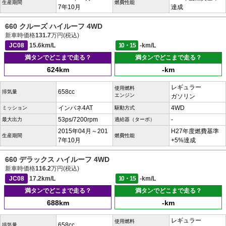
生産期間
燃費性能
7年10月
達成
660 クルーズ ハイルーフ 4WD
新車時価格
131.7
万円(税込)
JC08
15.6km/L
10・15
-km/L
満タンでどこまで走る？
満タンでどこまで走る？
624km
-km
レギュラー
使用燃料
658cc
排気量
エンジン
ガソリン
インパネ4AT
4WD
ミッション
駆動方式
53ps/7200rpm
-
最大出力
過給器（ターボ）
2015年04月～201
H27年度燃費基準
生産期間
燃費性能
7年10月
+5%達成
660 デラックス ハイルーフ 4WD
新車時価格
116.2
万円(税込)
JC08
17.2km/L
10・15
-km/L
満タンでどこまで走る？
満タンでどこまで走る？
688km
-km
レギュラー
使用燃料
658cc
排気量