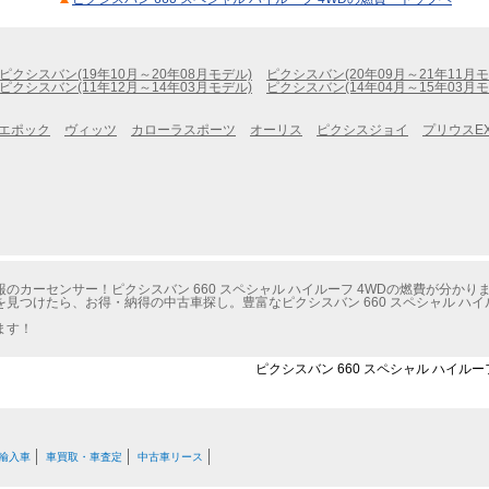
ピクシスバン(19年10月～20年08月モデル)
ピクシスバン(20年09月～21年11月モ
ピクシスバン(11年12月～14年03月モデル)
ピクシスバン(14年04月～15年03月モ
エポック
ヴィッツ
カローラスポーツ
オーリス
ピクシスジョイ
プリウスE
カーセンサー！ピクシスバン 660 スペシャル ハイルーフ 4WDの燃費が分かり
見つけたら、お得・納得の中古車探し。豊富なピクシスバン 660 スペシャル ハイ
ます！
ピクシスバン 660 スペシャル ハイルー
輸入車
車買取・車査定
中古車リース