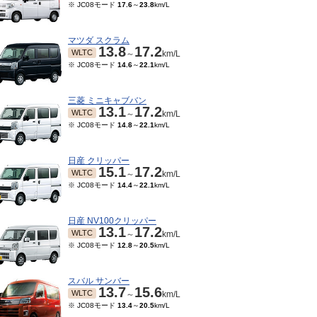
※ JC08モード
17.6
～
23.8
km/L
マツダ スクラム
13.8
17.2
WLTC
～
km/L
※ JC08モード
14.6
～
22.1
km/L
三菱 ミニキャブバン
13.1
17.2
WLTC
～
km/L
※ JC08モード
14.8
～
22.1
km/L
日産 クリッパー
15.1
17.2
WLTC
～
km/L
※ JC08モード
14.4
～
22.1
km/L
日産 NV100クリッパー
13.1
17.2
WLTC
～
km/L
※ JC08モード
12.8
～
20.5
km/L
スバル サンバー
13.7
15.6
WLTC
～
km/L
※ JC08モード
13.4
～
20.5
km/L