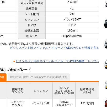
室内
5mm
-x-x-mm
全長 x 全幅 x 全高
乗車定員
4人
シート配列
2列
ミッション
インパネ5MT
ドア数
5ドア
最低地上高
160mm
pm
最高出力
46ps/5700rpm
のため、走行条件等により実際の燃料消費率は異なります。
ピクシスバン 660 スペシャル ハイルーフ 4WDのカタログ情報を見る
ピクシスバン 660 スペシャル ハイルーフ 4WDの燃費・トップヘ
モデル）の他のグレード
価格
駆動方式/最大出力/過給器/生産期間/燃費性能
満タンで
使用燃料
新車時価格
ミッション
どこまで走る？
エンジン
(税込)
(燃費xタンク容量)
レギュラー
688km
インパネ5MT
121.9
万円
ガソリン
※JC08モード