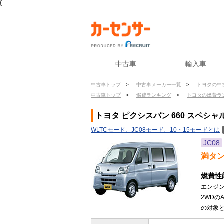
{
中古車
輸入車
中古車トップ
>
中古車メーカー一覧
>
トヨタの中
中古車トップ
>
燃費ランキング
>
トヨタの燃費ラ
トヨタ ピクシスバン 660 スペシャ
WLTCモード、JC08モード、10・15モードとは
JC08
満タ
燃費性
エンジン
2WDの
の対象と