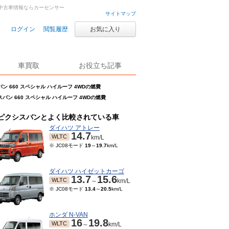
車・中古車情報ならカーセンサー
サイトマップ
ログイン
閲覧履歴
お気に入り
車買取
お役立ち記事
ン 660 スペシャル ハイルーフ 4WDの燃費
バン 660 スペシャル ハイルーフ 4WDの燃費
ピクシスバンとよく比較されている車
ダイハツ アトレー
14.7
WLTC
km/L
※ JC08モード
19
～
19.7
km/L
ダイハツ ハイゼットカーゴ
13.7
15.6
WLTC
～
km/L
※ JC08モード
13.4
～
20.5
km/L
ホンダ N-VAN
16
19.8
WLTC
～
km/L