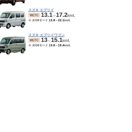
スズキ エブリイ
13.1
17.2
WLTC
～
km/L
※ JC08モード
13.8
～
22.1
km/L
スズキ エブリイワゴン
13
15.1
WLTC
～
km/L
※ JC08モード
13.8
～
19.4
km/L