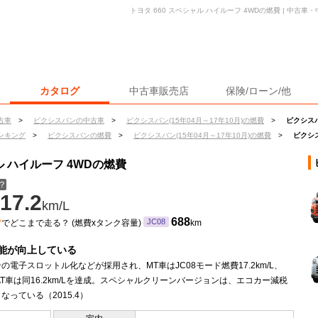
トヨタ 660 スペシャル ハイルーフ 4WDの燃費 | 中古
カタログ
中古車販売店
保険/ローン/他
古車
>
ピクシスバンの中古車
>
ピクシスバン(15年04月～17年10月)の燃費
>
ピクシスバ
ンキング
>
ピクシスバンの燃費
>
ピクシスバン(15年04月～17年10月)の燃費
>
ピクシス
ル ハイルーフ 4WDの燃費
？
17.2
km/L
ン
688
JC08
でどこまで走る？ (燃費xタンク容量)
km
能が向上している
の電子スロットル化などが採用され、MT車はJC08モード燃費17.2km/L、
AT車は同16.2km/Lを達成。スペシャルクリーンバージョンは、エコカー減税
なっている（2015.4）