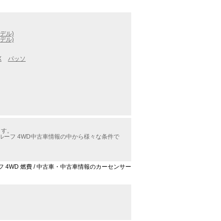
デル)
デル)
X
パッソ
ます。
ルーフ 4WD中古車情報の中から様々な条件で
フ 4WD 燃費 / 中古車・中古車情報のカーセンサー