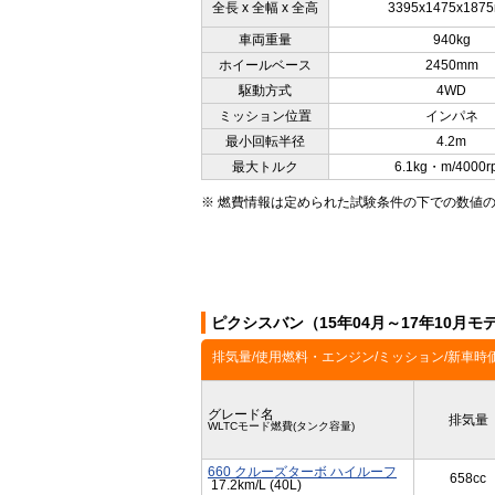
全長 x 全幅 x 全高
3395x1475x187
車両重量
940kg
ホイールベース
2450mm
駆動方式
4WD
ミッション位置
インパネ
最小回転半径
4.2m
最大トルク
6.1kg・m/4000r
※ 燃費情報は定められた試験条件の下での数値
ピクシスバン（15年04月～17年10月
排気量/使用燃料・エンジン/ミッション/新車時
グレード名
排気量
WLTCモード燃費(タンク容量)
660 クルーズターボ ハイルーフ
658cc
17.2km/L (40L)