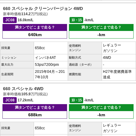
660 スペシャル クリーンバージョン 4WD
新車時価格
114.2
万円(税込)
JC08
16.0km/L
10・15
-km/L
満タンでどこまで走る？
満タンでどこまで走る？
640km
-km
レギュラー
使用燃料
658cc
排気量
エンジン
ガソリン
インパネ4AT
4WD
ミッション
駆動方式
53ps/7200rpm
-
最大出力
過給器（ターボ）
2015年04月～201
H27年度燃費基準
生産期間
燃費性能
7年10月
達成
660 スペシャル 4WD
新車時価格
105.9
万円(税込)
JC08
17.2km/L
10・15
-km/L
満タンでどこまで走る？
満タンでどこまで走る？
688km
-km
レギュラー
使用燃料
658cc
排気量
エンジン
ガソリン