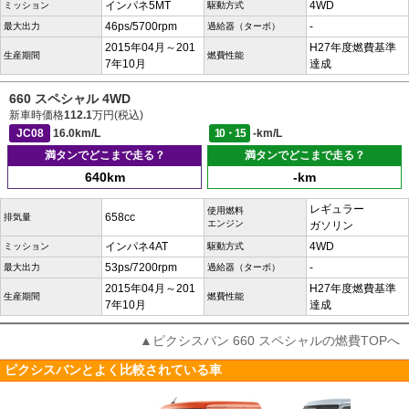
インパネ5MT
4WD
ミッション
駆動方式
46ps/5700rpm
-
最大出力
過給器（ターボ）
2015年04月～201
H27年度燃費基準
生産期間
燃費性能
7年10月
達成
660 スペシャル 4WD
新車時価格
112.1
万円(税込)
JC08
16.0km/L
10・15
-km/L
満タンでどこまで走る？
満タンでどこまで走る？
640km
-km
レギュラー
使用燃料
658cc
排気量
エンジン
ガソリン
インパネ4AT
4WD
ミッション
駆動方式
53ps/7200rpm
-
最大出力
過給器（ターボ）
2015年04月～201
H27年度燃費基準
生産期間
燃費性能
7年10月
達成
▲ピクシスバン 660 スペシャルの燃費TOPへ
ピクシスバンとよく比較されている車