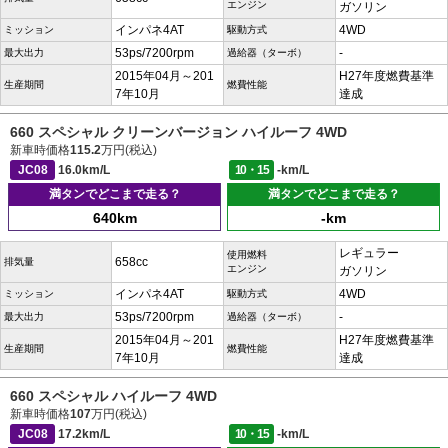
エンジン
ガソリン
インパネ4AT
4WD
ミッション
駆動方式
53ps/7200rpm
-
最大出力
過給器（ターボ）
2015年04月～201
H27年度燃費基準
生産期間
燃費性能
7年10月
達成
660 スペシャル クリーンバージョン ハイルーフ 4WD
新車時価格
115.2
万円(税込)
JC08
16.0km/L
10・15
-km/L
満タンでどこまで走る？
満タンでどこまで走る？
640km
-km
レギュラー
使用燃料
658cc
排気量
エンジン
ガソリン
インパネ4AT
4WD
ミッション
駆動方式
53ps/7200rpm
-
最大出力
過給器（ターボ）
2015年04月～201
H27年度燃費基準
生産期間
燃費性能
7年10月
達成
660 スペシャル ハイルーフ 4WD
新車時価格
107
万円(税込)
JC08
17.2km/L
10・15
-km/L