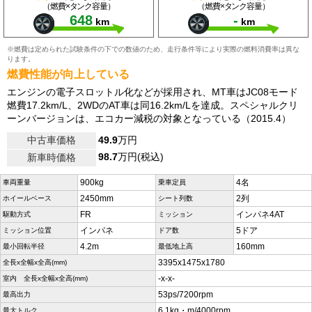
（燃費×タンク容量）
（燃費×タンク容量）
648
-
km
km
※燃費は定められた試験条件の下での数値のため、走行条件等により実際の燃料消費率は異な
ります。
燃費性能が向上している
エンジンの電子スロットル化などが採用され、MT車はJC08モード
燃費17.2km/L、2WDのAT車は同16.2km/Lを達成。スペシャルクリ
ーンバージョンは、エコカー減税の対象となっている（2015.4）
中古車価格
49.9
万円
98.7
万円(税込)
新車時価格
900kg
4名
車両重量
乗車定員
2450mm
2列
ホイールベース
シート列数
FR
インパネ4AT
駆動方式
ミッション
インパネ
5ドア
ミッション位置
ドア数
4.2m
160mm
最小回転半径
最低地上高
3395x1475x1780
全長x全幅x全高(mm)
-x-x-
室内 全長x全幅x全高(mm)
53ps/7200rpm
最高出力
6.1kg・m/4000rpm
最大トルク