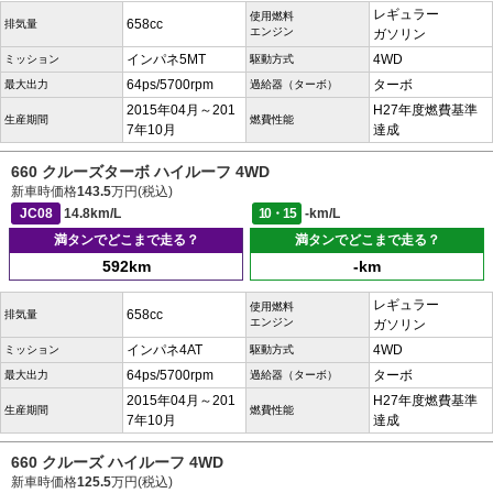
レギュラー
使用燃料
658cc
排気量
エンジン
ガソリン
インパネ5MT
4WD
ミッション
駆動方式
64ps/5700rpm
ターボ
最大出力
過給器（ターボ）
2015年04月～201
H27年度燃費基準
生産期間
燃費性能
7年10月
達成
660 クルーズターボ ハイルーフ 4WD
新車時価格
143.5
万円(税込)
JC08
14.8km/L
10・15
-km/L
満タンでどこまで走る？
満タンでどこまで走る？
592km
-km
レギュラー
使用燃料
658cc
排気量
エンジン
ガソリン
インパネ4AT
4WD
ミッション
駆動方式
64ps/5700rpm
ターボ
最大出力
過給器（ターボ）
2015年04月～201
H27年度燃費基準
生産期間
燃費性能
7年10月
達成
660 クルーズ ハイルーフ 4WD
新車時価格
125.5
万円(税込)