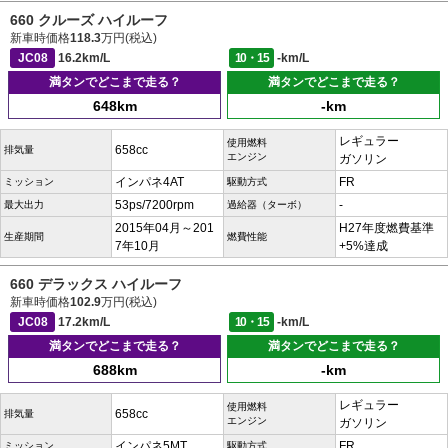
660 クルーズ ハイルーフ
新車時価格
118.3
万円(税込)
JC08
16.2km/L
10・15
-km/L
満タンでどこまで走る？
満タンでどこまで走る？
648km
-km
レギュラー
使用燃料
658cc
排気量
エンジン
ガソリン
インパネ4AT
FR
ミッション
駆動方式
53ps/7200rpm
-
最大出力
過給器（ターボ）
2015年04月～201
H27年度燃費基準
生産期間
燃費性能
7年10月
+5%達成
660 デラックス ハイルーフ
新車時価格
102.9
万円(税込)
JC08
17.2km/L
10・15
-km/L
満タンでどこまで走る？
満タンでどこまで走る？
688km
-km
レギュラー
使用燃料
658cc
排気量
エンジン
ガソリン
インパネ5MT
FR
ミッション
駆動方式