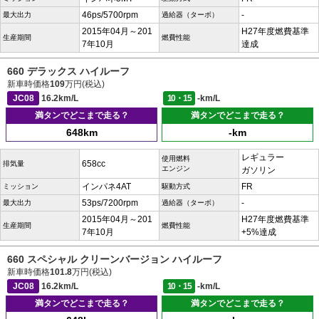
46ps/5700rpm
-
最大出力
過給器（ターボ）
2015年04月～201
H27年度燃費基準
生産期間
燃費性能
7年10月
達成
660 デラックス ハイルーフ
新車時価格
109
万円(税込)
JC08
16.2km/L
10・15
-km/L
満タンでどこまで走る？
満タンでどこまで走る？
648km
-km
レギュラー
使用燃料
658cc
排気量
エンジン
ガソリン
インパネ4AT
FR
ミッション
駆動方式
53ps/7200rpm
-
最大出力
過給器（ターボ）
2015年04月～201
H27年度燃費基準
生産期間
燃費性能
7年10月
+5%達成
660 スペシャル クリーンバージョン ハイルーフ
新車時価格
101.8
万円(税込)
JC08
16.2km/L
10・15
-km/L
満タンでどこまで走る？
満タンでどこまで走る？