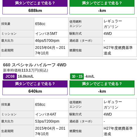
満タンでどこまで走る？
満タンでどこまで走る？
688km
-km
レギュラー
使用燃料
658cc
排気量
エンジン
ガソリン
インパネ5MT
4WD
ミッション
駆動方式
46ps/5700rpm
-
最大出力
過給器（ターボ）
2015年04月～201
H27年度燃費基準
生産期間
燃費性能
7年10月
達成
660 スペシャル ハイルーフ 4WD
新車時価格
113.1
万円(税込)
JC08
16.0km/L
10・15
-km/L
満タンでどこまで走る？
満タンでどこまで走る？
640km
-km
レギュラー
使用燃料
658cc
排気量
エンジン
ガソリン
インパネ4AT
4WD
ミッション
駆動方式
53ps/7200rpm
-
最大出力
過給器（ターボ）
2015年04月～201
H27年度燃費基準
生産期間
燃費性能
7年10月
達成