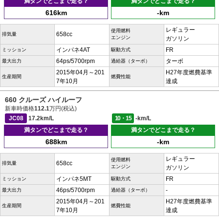
満タンでどこまで走る？
満タンでどこまで走る？
616km
-km
レギュラー
使用燃料
658cc
排気量
エンジン
ガソリン
インパネ4AT
FR
ミッション
駆動方式
64ps/5700rpm
ターボ
最大出力
過給器（ターボ）
2015年04月～201
H27年度燃費基準
生産期間
燃費性能
7年10月
達成
660 クルーズ ハイルーフ
新車時価格
112.1
万円(税込)
JC08
17.2km/L
10・15
-km/L
満タンでどこまで走る？
満タンでどこまで走る？
688km
-km
レギュラー
使用燃料
658cc
排気量
エンジン
ガソリン
インパネ5MT
FR
ミッション
駆動方式
46ps/5700rpm
-
最大出力
過給器（ターボ）
2015年04月～201
H27年度燃費基準
生産期間
燃費性能
7年10月
達成