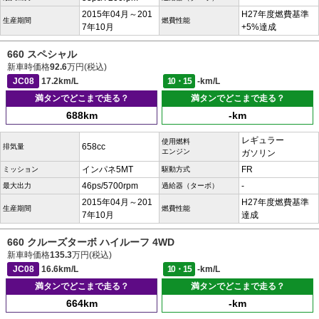
2015年04月～201
H27年度燃費基準
生産期間
燃費性能
7年10月
+5%達成
660 スペシャル
新車時価格
92.6
万円(税込)
JC08
17.2km/L
10・15
-km/L
満タンでどこまで走る？
満タンでどこまで走る？
688km
-km
レギュラー
使用燃料
658cc
排気量
エンジン
ガソリン
インパネ5MT
FR
ミッション
駆動方式
46ps/5700rpm
-
最大出力
過給器（ターボ）
2015年04月～201
H27年度燃費基準
生産期間
燃費性能
7年10月
達成
660 クルーズターボ ハイルーフ 4WD
新車時価格
135.3
万円(税込)
JC08
16.6km/L
10・15
-km/L
満タンでどこまで走る？
満タンでどこまで走る？
664km
-km