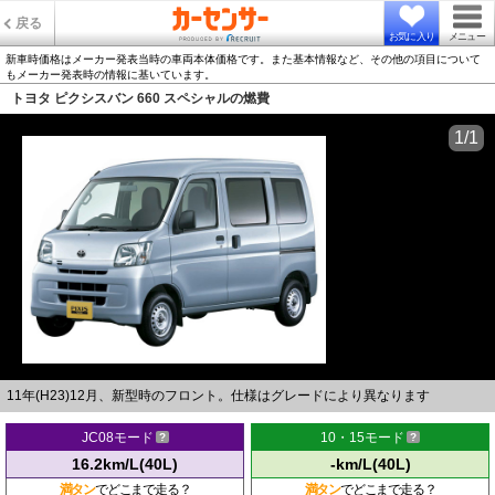
戻る
お気に入り
メニュー
新車時価格はメーカー発表当時の車両本体価格です。また基本情報など、その他の項目について
もメーカー発表時の情報に基いています。
トヨタ ピクシスバン 660 スペシャルの燃費
1/1
11年(H23)12月、新型時のフロント。仕様はグレードにより異なります
JC08モード
10・15モード
16.2km/L(40L)
-km/L(40L)
満タン
でどこまで走る？
満タン
でどこまで走る？