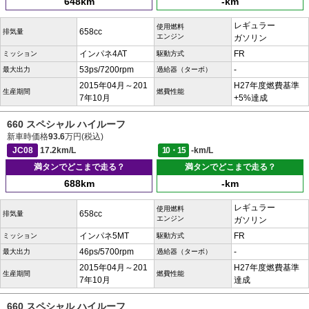
648km
-km
レギュラー
使用燃料
658cc
排気量
エンジン
ガソリン
インパネ4AT
FR
ミッション
駆動方式
53ps/7200rpm
-
最大出力
過給器（ターボ）
2015年04月～201
H27年度燃費基準
生産期間
燃費性能
7年10月
+5%達成
660 スペシャル ハイルーフ
新車時価格
93.6
万円(税込)
JC08
17.2km/L
10・15
-km/L
満タンでどこまで走る？
満タンでどこまで走る？
688km
-km
レギュラー
使用燃料
658cc
排気量
エンジン
ガソリン
インパネ5MT
FR
ミッション
駆動方式
46ps/5700rpm
-
最大出力
過給器（ターボ）
2015年04月～201
H27年度燃費基準
生産期間
燃費性能
7年10月
達成
660 スペシャル ハイルーフ