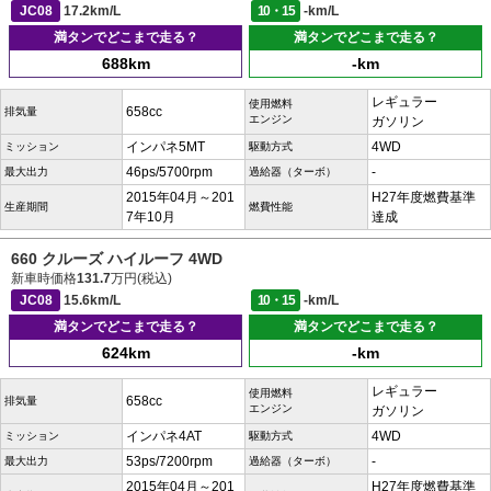
JC08
17.2km/L
10・15
-km/L
満タンでどこまで走る？
満タンでどこまで走る？
688km
-km
レギュラー
使用燃料
658cc
排気量
エンジン
ガソリン
インパネ5MT
4WD
ミッション
駆動方式
46ps/5700rpm
-
最大出力
過給器（ターボ）
2015年04月～201
H27年度燃費基準
生産期間
燃費性能
7年10月
達成
660 クルーズ ハイルーフ 4WD
新車時価格
131.7
万円(税込)
JC08
15.6km/L
10・15
-km/L
満タンでどこまで走る？
満タンでどこまで走る？
624km
-km
レギュラー
使用燃料
658cc
排気量
エンジン
ガソリン
インパネ4AT
4WD
ミッション
駆動方式
53ps/7200rpm
-
最大出力
過給器（ターボ）
2015年04月～201
H27年度燃費基準