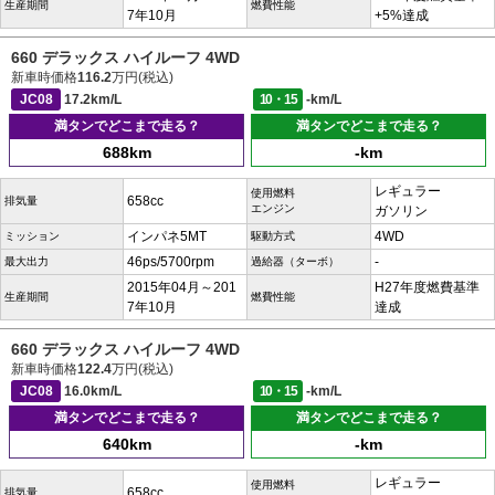
生産期間
燃費性能
7年10月
+5%達成
660 デラックス ハイルーフ 4WD
新車時価格
116.2
万円(税込)
JC08
17.2km/L
10・15
-km/L
満タンでどこまで走る？
満タンでどこまで走る？
688km
-km
レギュラー
使用燃料
658cc
排気量
エンジン
ガソリン
インパネ5MT
4WD
ミッション
駆動方式
46ps/5700rpm
-
最大出力
過給器（ターボ）
2015年04月～201
H27年度燃費基準
生産期間
燃費性能
7年10月
達成
660 デラックス ハイルーフ 4WD
新車時価格
122.4
万円(税込)
JC08
16.0km/L
10・15
-km/L
満タンでどこまで走る？
満タンでどこまで走る？
640km
-km
レギュラー
使用燃料
658cc
排気量