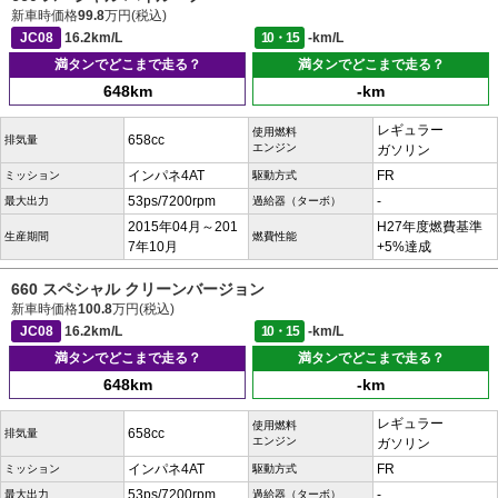
新車時価格
99.8
万円(税込)
JC08
16.2km/L
10・15
-km/L
満タンでどこまで走る？
満タンでどこまで走る？
648km
-km
レギュラー
使用燃料
658cc
排気量
エンジン
ガソリン
インパネ4AT
FR
ミッション
駆動方式
53ps/7200rpm
-
最大出力
過給器（ターボ）
2015年04月～201
H27年度燃費基準
生産期間
燃費性能
7年10月
+5%達成
660 スペシャル クリーンバージョン
新車時価格
100.8
万円(税込)
JC08
16.2km/L
10・15
-km/L
満タンでどこまで走る？
満タンでどこまで走る？
648km
-km
レギュラー
使用燃料
658cc
排気量
エンジン
ガソリン
インパネ4AT
FR
ミッション
駆動方式
53ps/7200rpm
-
最大出力
過給器（ターボ）