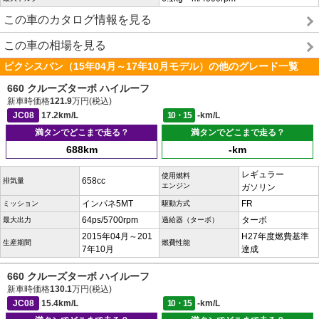
この車のカタログ情報を見る
この車の相場を見る
ピクシスバン（15年04月～17年10月モデル）の他のグレード一覧
660 クルーズターボ ハイルーフ
新車時価格
121.9
万円(税込)
JC08
17.2km/L
10・15
-km/L
満タンでどこまで走る？
満タンでどこまで走る？
688km
-km
レギュラー
使用燃料
658cc
排気量
エンジン
ガソリン
インパネ5MT
FR
ミッション
駆動方式
64ps/5700rpm
ターボ
最大出力
過給器（ターボ）
2015年04月～201
H27年度燃費基準
生産期間
燃費性能
7年10月
達成
660 クルーズターボ ハイルーフ
新車時価格
130.1
万円(税込)
JC08
15.4km/L
10・15
-km/L