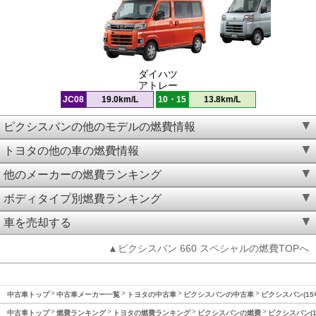
ダイハツ
アトレー
JC08
19.0km/L
10・15
13.8km/L
ピクシスバンの他のモデルの燃費情報
トヨタの他の車の燃費情報
他のメーカーの燃費ランキング
ボディタイプ別燃費ランキング
車を売却する
▲ピクシスバン 660 スペシャルの燃費TOPへ
中古車トップ
中古車メーカー一覧
トヨタの中古車
ピクシスバンの中古車
ピクシスバン(15
中古車トップ
燃費ランキング
トヨタの燃費ランキング
ピクシスバンの燃費
ピクシスバン(1