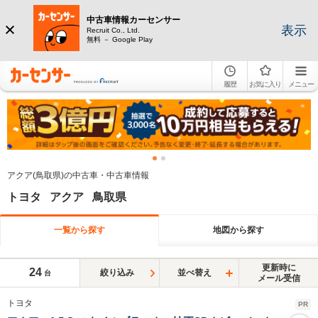
中古車情報カーセンサー
表示
Recruit Co., Ltd.
無料 － Google Play
履歴
お気に入り
メニュー
アクア(鳥取県)の中古車・中古車情報
トヨタ アクア 鳥取県
一覧から探す
地図から探す
更新時に
24
絞り込み
並べ替え
台
メール受信
トヨタ
PR