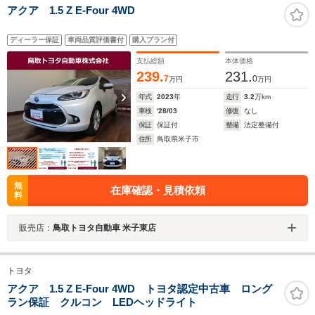
アクア 1.5 Z E-Four 4WD
ディーラー保証
車両品質評価書付
購入プラン付
支払総額
本体価格
239.
231.
7
0
万円
万円
年式
2023
年
走行
3.2
万km
車検
'28/03
修復
なし
保証
保証付
整備
法定整備付
住所
鳥取県米子市
無
在庫確認・見積依頼
料
販売店：
鳥取トヨタ自動車 米子東店
トヨタ
アクア 1.5 Z E-Four 4WD トヨタ認定中古車 ロング
ラン保証 クルコン LEDヘッドライト