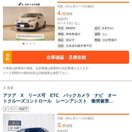
月額（
24
ヵ月リースの場合）
4.
00
万円
ホイールベース
ホイールベース
ホイー
頭金
0
円
-m
-m
ボーナス払いなし
年式
2023
年
走行
2.6
万km
車検
車検整備付
修復
なし
18.0～36.0km/L
23.0～29.5km/L
保証
保証付
整備
法定整備付
└市街地:13.7～
└市街地:21.7～
住所
北海道札幌市豊平区
37.5km/L
29.9km/L
WLTCモード
└郊外:18.4～
└郊外:24.8～
-
無
在庫確認・見積依頼
燃費
料
40.4km/L
32.6km/L
└高速道路:20.4～
└高速道路:22.2～
※車検は納車時の車検、法定整備は納車時の法定整備となります。
33.6km/L
27.6km/L
リース期間中の契約内容は詳細画面を参照下さい。
排気量
996～1490cc
1198cc
1339～14
トヨタ
駆動方式
FF、4WD
FF、4WD
FF
アクア X リース可 ETC バックカメラ ナビ オー
トクルーズコントロール レーンアシスト 衝突被害軽
減システム オートマチックハイビーム オートライ
オンライン相談可
ト LEDヘッドランプ スマートキー
月額（
48
ヵ月リースの場合）
3.
95
万円
頭金
0
円