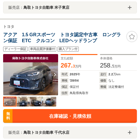
販売店：
鳥取トヨタ自動車 米子東店
トヨタ
アクア 1.5 GRスポーツ トヨタ認定中古車 ロングラ
ン保証 ETC クルコン LEDヘッドランプ
ディーラー保証
車両品質評価書付
購入プラン付
支払総額
本体価格
267.
258.
3
5
万円
万円
年式
2025
年
走行
2.2
万km
車検
'28/04
修復
なし
保証
保証付
整備
法定整備付
住所
鳥取県鳥取市
無
在庫確認・見積依頼
料
販売店：
鳥取トヨタ自動車 千代水店