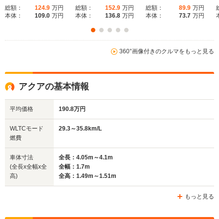
総額：
124.9
万円
総額：
152.9
万円
総額：
89.9
万円
本体：
109.0
万円
本体：
136.8
万円
本体：
73.7
万円
360°画像付きのクルマをもっと見る
アクアの基本情報
平均価格
190.8万円
WLTCモード
29.3～35.8km/L
燃費
車体寸法
全長：4.05m～4.1m
(全長x全幅x全
全幅：1.7m
高)
全高：1.49m～1.51m
もっと見る