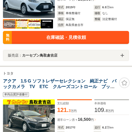
年式
2019
年
走行
6.0
万km
車検
車検整備付
修復
なし
保証
保証無
整備
法定整備付
住所
鳥取県倉吉市
無
在庫確認・見積依頼
料
販売店：
カーセブン鳥取倉吉店
トヨタ
アクア 1.5 G ソフトレザーセレクション 純正ナビ バ
ックカメラ TV ETC クルーズコントロール プッシ
ュスタート スマートキー
車両品質評価書付
支払総額
本体価格
121.
109.
3
8
万円
万円
16,500
通常ローン
月々
円
年式
2017
年
走行
6.2
万km