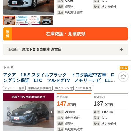
車検
'27/05
修復
なし
保証
保証付
整備
法定整備付
住所
鳥取県倉吉市
無
在庫確認・見積依頼
料
販売店：
鳥取トヨタ自動車 倉吉店
トヨタ
NEW
アクア 1.5 S スタイルブラック トヨタ認定中古車 ロ
ングラン保証 ETC フルセグTV メモリーナビ LED
ヘッドランプ
ディーラー保証
車両品質評価書付
購入プラン付
360°画像付
支払総額
本体価格
147.
137.
9
5
万円
万円
年式
2019
年
走行
1.9
万km
車検
車検整備付
修復
なし
保証
保証付
整備
法定整備付
住所
鳥取県鳥取市