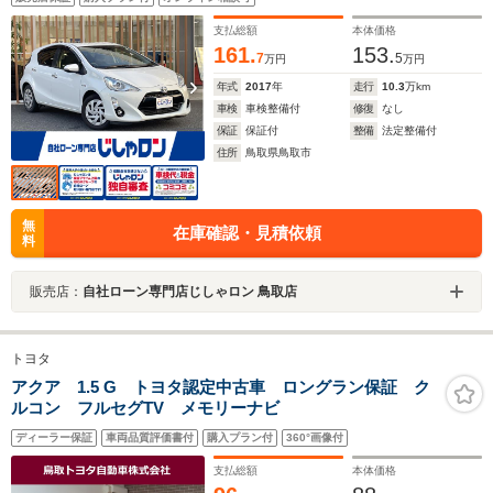
支払総額
本体価格
161.
153.
7
5
万円
万円
年式
2017
年
走行
10.3
万km
車検
車検整備付
修復
なし
保証
保証付
整備
法定整備付
住所
鳥取県鳥取市
無
在庫確認・見積依頼
料
販売店：
自社ローン専門店じしゃロン 鳥取店
トヨタ
アクア 1.5 G トヨタ認定中古車 ロングラン保証 ク
ルコン フルセグTV メモリーナビ
ディーラー保証
車両品質評価書付
購入プラン付
360°画像付
支払総額
本体価格