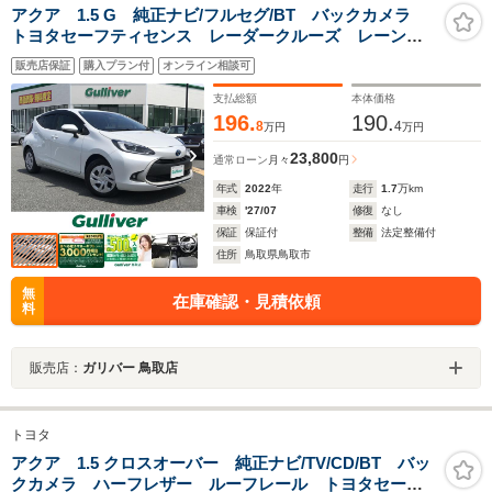
アクア 1.5 G 純正ナビ/フルセグ/BT バックカメラ
トヨタセーフティセンス レーダークルーズ レーンキ
ープアシスト プッシュスタート LEDライト フォグ
販売店保証
購入プラン付
オンライン相談可
ライト ウィンカーミラー AC100V電源 フロアマット
支払総額
本体価格
196.
190.
8
4
万円
万円
23,800
通常ローン
月々
円
年式
2022
年
走行
1.7
万km
車検
'27/07
修復
なし
保証
保証付
整備
法定整備付
住所
鳥取県鳥取市
無
在庫確認・見積依頼
料
販売店：
ガリバー 鳥取店
トヨタ
アクア 1.5 クロスオーバー 純正ナビ/TV/CD/BT バッ
クカメラ ハーフレザー ルーフレール トヨタセーフ