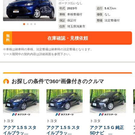
ボーナス払いなし
年式
2023
年
走行
5.6
万km
車検
車検整備付
修復
なし
保証
保証付
整備
法定整備付
住所
埼玉県鴻巣市
無
在庫確認・見積依頼
料
※車検は納車時の車検、法定整備は納車時の法定整備となります。
リース期間中の契約内容は詳細画面を参照下さい。
お探しの条件で360°画像付きのクルマ
トヨタ
トヨタ
トヨタ
アクア 1.5 S スタ
アクア 1.5 S スタ
アクア 1.5 G 純正
イルブラッ…
イルブラッ…
SDナビ …