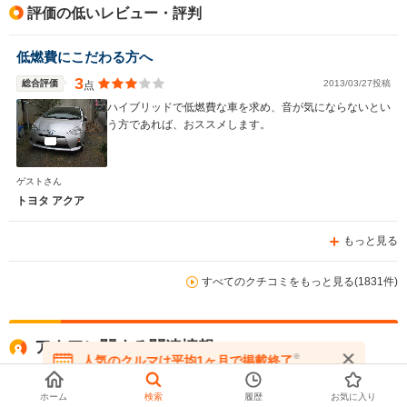
評価の低いレビュー・評判
低燃費にこだわる方へ
3
総合評価
2013/03/27投稿
点
ハイブリッドで低燃費な車を求め、音が気にならないとい
う方であれば、おススメします。
ゲストさん
トヨタ アクア
もっと見る
すべてのクチコミをもっと見る(1831件)
アクアに関する関連情報
※
人気のクルマは平均1ヶ月で掲載終了
在庫が無くなる前にお問い合わせください
アクアの最新モデル情報
ホーム
検索
履歴
お気に入り