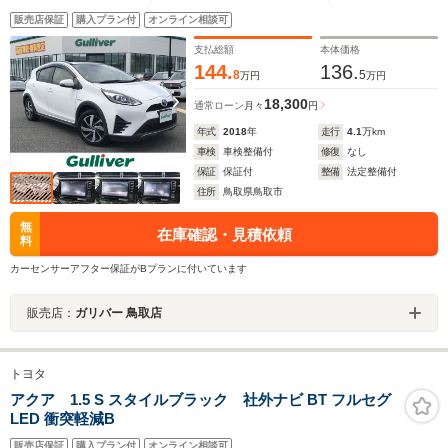
ティセンス レーンキープアシスト 純正16インチAW
販売店保証
購入プラン付
オンライン相談可
キーレスキー オートライト アイドリングストップ
電格ミラー
支払総額
本体価格
144.
136.
8
5
万円
万円
18,300
通常ローン
月々
円
年式
2018
年
走行
4.1
万km
車検
車検整備付
修復
なし
保証
保証付
整備
法定整備付
住所
鳥取県鳥取市
無
在庫確認・見積依頼
料
カーセンサーアフター保証がBプランに付いています
販売店：
ガリバー 鳥取店
トヨタ
アクア 1.5 S スタイルブラック 社外ナビ BT フルセグ
LED 衝突軽減B
販売店保証
購入プラン付
オンライン相談可