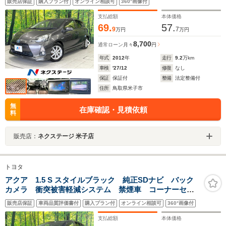
販売店保証
購入プラン付
オンライン相談可
360°画像付
格納ドアミラー
支払総額
本体価格
69.
57.
9
7
万円
万円
8,700
通常ローン
月々
円
年式
2012
年
走行
9.2
万km
車検
'27/12
修復
なし
保証
保証付
整備
法定整備付
住所
鳥取県米子市
無
在庫確認・見積依頼
料
販売店：
ネクステージ 米子店
トヨタ
アクア 1.5 S スタイルブラック 純正SDナビ バック
カメラ 衝突被害軽減システム 禁煙車 コーナーセン
サー スマートキー LEDヘッド ETC オートハイビ
販売店保証
車両品質評価書付
購入プラン付
オンライン相談可
360°画像付
ーム 車線逸脱警報 オートライト オートエアコン
Bluetooth CD
支払総額
本体価格