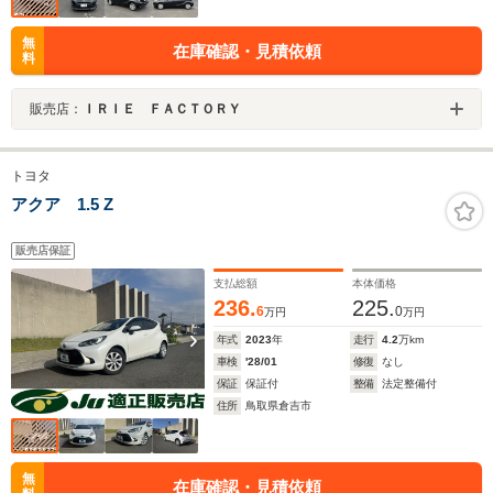
無
在庫確認・見積依頼
料
販売店：
ＩＲＩＥ ＦＡＣＴＯＲＹ
トヨタ
アクア 1.5 Z
販売店保証
支払総額
本体価格
236.
225.
6
0
万円
万円
年式
2023
年
走行
4.2
万km
車検
'28/01
修復
なし
保証
保証付
整備
法定整備付
住所
鳥取県倉吉市
無
在庫確認・見積依頼