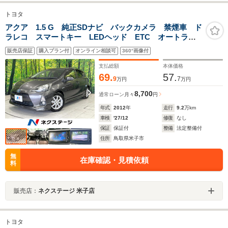
トヨタ
アクア 1.5 G 純正SDナビ バックカメラ 禁煙車 ド
ラレコ スマートキー LEDヘッド ETC オートライ
ト オートエアコン CD DVD再生 フルセグTV 電動
販売店保証
購入プラン付
オンライン相談可
360°画像付
格納ドアミラー
支払総額
本体価格
69.
57.
9
7
万円
万円
8,700
通常ローン
月々
円
年式
2012
年
走行
9.2
万km
車検
'27/12
修復
なし
保証
保証付
整備
法定整備付
住所
鳥取県米子市
無
在庫確認・見積依頼
料
販売店：
ネクステージ 米子店
トヨタ