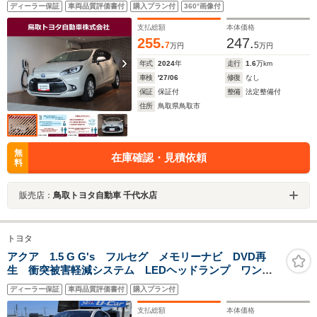
ディーラー保証
車両品質評価書付
購入プラン付
360°画像付
支払総額
本体価格
255.
247.
7
5
万円
万円
年式
2024
年
走行
1.6
万km
車検
'27/06
修復
なし
保証
保証付
整備
法定整備付
住所
鳥取県鳥取市
無
在庫確認・見積依頼
料
販売店：
鳥取トヨタ自動車 千代水店
トヨタ
アクア 1.5 G G's フルセグ メモリーナビ DVD再
生 衝突被害軽減システム LEDヘッドランプ ワンオ
ーナー 記録簿 アイドリングストップ
ディーラー保証
車両品質評価書付
購入プラン付
支払総額
本体価格