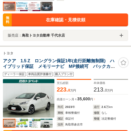
無
在庫確認・見積依頼
料
販売店：
鳥取トヨタ自動車 千代水店
トヨタ
アクア 1.5 Z ロングラン保証1年(走行距離無制限) ハ
イブリッド保証 メモリーナビ MP接続可 バックカメ
ラ 衝突被害軽減システム ETC LEDヘッドランプ
ディーラー保証
車両品質評価書付
購入プラン付
ワンオーナー スマートキー アルミホイール 1500W
給電
支払総額
本体価格
223.
213.
8
0
万円
万円
35,600
残価ローン
月々
円
年式
2023
年
走行
2.6
万km
車検
車検整備付
修復
なし
保証
保証付
整備
法定整備付
住所
鳥取県倉吉市