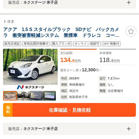
販売店：
ネクステージ 米子店
トヨタ
アクア 1.5 S スタイルブラック SDナビ バックカメ
ラ 衝突被害軽減システム 禁煙車 ドラレコ コーナ
ーセンサー スマートキー ETC オートハイビーム
販売店保証
車両品質評価書付
購入プラン付
オンライン相談可
360°画像付
車線逸脱警報 オートライト オートエアコン
支払総額
本体価格
134.
118.
9
8
万円
万円
12,300
通常ローン
月々
円
年式
2019
年
走行
7.2
万km
車検
車検整備付
修復
なし
保証
保証付
整備
法定整備付
住所
鳥取県米子市
無
在庫確認・見積依頼
料
販売店：
ネクステージ 米子店