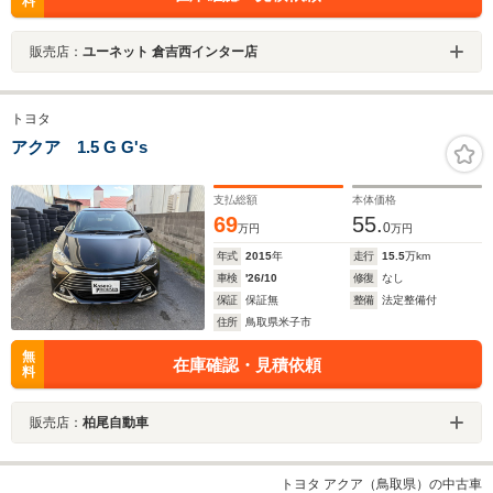
料
販売店：
ユーネット 倉吉西インター店
トヨタ
アクア 1.5 G G's
支払総額
本体価格
69
55.
0
万円
万円
年式
2015
年
走行
15.5
万km
車検
'26/10
修復
なし
保証
保証無
整備
法定整備付
住所
鳥取県米子市
無
在庫確認・見積依頼
料
販売店：
柏尾自動車
トヨタ アクア（鳥取県）の中古車