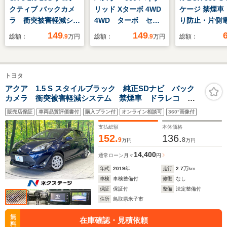
クティブ バックカメ
リッド Xターボ 4WD
ケージ 禁煙車
ラ 衝突被害軽減シス
4WD ターボ セー
り防止・片側
テム 禁煙車 レザー
フティサポート レー
マートキー/プ
149
149
総額：
.9
万円
総額：
.9
万円
総額：
シート コーナーセン
ダークルーズ 禁煙
スタート・ET
サー スマートキー
車 ドラレコ コーナ
アルミホイー
LEDヘッド ビルトイ
ーセンサー スマート
ミラー・ステ
トヨタ
ンETC 純正18イン
キー LED ETC 純
リモコン・シ
チアルミ オートライ
正15インチAW オー
ット・ベンチ
アクア 1.5 S スタイルブラック 純正SDナビ バック
カメラ 衝突被害軽減システム 禁煙車 ドラレコ ス
ト オートエアコン
トハイビーム 車線逸
パワーウィン
マートキー LEDヘッド ETC オートハイビーム オ
Bluetooth
脱警報 オーディオ
2023年式タイ
販売店保証
車両品質評価書付
購入プラン付
オンライン相談可
360°画像付
ートライト オートエアコン Bluetooth CD DVD再
パワーウィンドウ
生 フルセグ
支払総額
本体価格
152.
136.
9
8
万円
万円
14,400
通常ローン
月々
円
年式
2019
年
走行
2.7
万km
車検
車検整備付
修復
なし
保証
保証付
整備
法定整備付
住所
鳥取県米子市
無
在庫確認・見積依頼
料