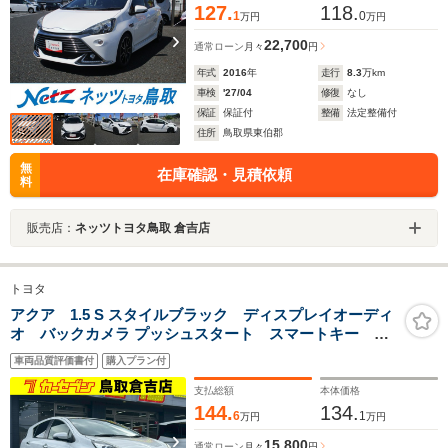
127.
118.
1
0
万円
万円
22,700
通常ローン
月々
円
年式
2016
年
走行
8.3
万km
車検
'27/04
修復
なし
保証
保証付
整備
法定整備付
住所
鳥取県東伯郡
無
在庫確認・見積依頼
料
販売店：
ネッツトヨタ鳥取 倉吉店
トヨタ
アクア 1.5 S スタイルブラック ディスプレイオーディ
オ バックカメラ プッシュスタート スマートキー ス
ペアタイヤ
車両品質評価書付
購入プラン付
支払総額
本体価格
144.
134.
6
1
万円
万円
15,800
通常ローン
月々
円