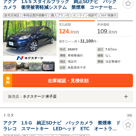
アクア 1.5 S スタイルブラック 純正SDナビ バック
カメラ 衝突被害軽減システム 禁煙車 コーナーセン
サー スマートキー LEDヘッド ETC オートハイビ
販売店保証
車両品質評価書付
購入プラン付
オンライン相談可
360°画像付
ーム 車線逸脱警報 オートライト オートエアコン
Bluetooth CD
支払総額
本体価格
124.
109.
9
0
万円
万円
11,100
通常ローン
月々
円
年式
2020
年
走行
7.0
万km
車検
車検整備付
修復
なし
保証
保証付
整備
法定整備付
住所
鳥取県米子市
無
在庫確認・見積依頼
料
販売店：
ネクステージ 米子店
トヨタ
PR
アクア 1.5 G 純正SDナビ バックカメラ 禁煙車 ド
ラレコ スマートキー LEDヘッド ETC オートライ
ト オートエアコン CD DVD再生 フルセグTV 電動