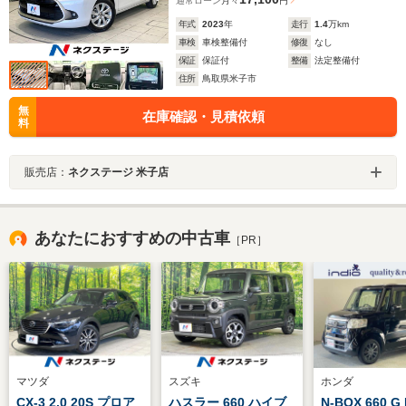
通常ローン
月々
円
年式
2023
年
走行
1.4
万km
車検
車検整備付
修復
なし
保証
保証付
整備
法定整備付
住所
鳥取県米子市
無
在庫確認・見積依頼
料
販売店：
ネクステージ 米子店
あなたにおすすめの中古車
［PR］
マツダ
スズキ
ホンダ
CX-3 2.0 20S プロア
ハスラー 660 ハイブ
N-BOX 660 