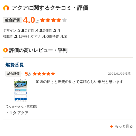
アクアに関するクチコミ・評価
4.0
総合評価
点
3.8
4.0
3.4
デザイン :
走行性 :
居住性 :
3.1
4.0
4.3
積載性 :
運転しやすさ :
維持費 :
評価の高いレビュー・評判
燃費番長
5
総合評価
2025/01/02投稿
点
加速の良さと燃費の良さで素晴らしい車だと思います
てんまやさん
（東京都）
トヨタ アクア
もっと見る