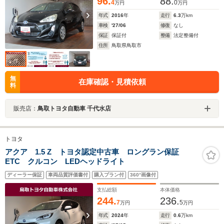
96.
88.
4
0
万円
万円
年式
2016
年
走行
6.3
万km
車検
'27/06
修復
なし
保証
保証付
整備
法定整備付
住所
鳥取県鳥取市
無
在庫確認・見積依頼
料
販売店：
鳥取トヨタ自動車 千代水店
トヨタ
アクア 1.5 Z トヨタ認定中古車 ロングラン保証
ETC クルコン LEDヘッドライト
ディーラー保証
車両品質評価書付
購入プラン付
360°画像付
支払総額
本体価格
244.
236.
7
5
万円
万円
年式
2024
年
走行
0.6
万km