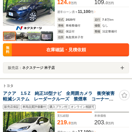
124.
109.
9
0
万円
万円
11,100
通常ローン
月々
円
年式
2020
年
走行
7.0
万km
車検
車検整備付
修復
なし
保証
保証付
整備
法定整備付
住所
鳥取県米子市
無
在庫確認・見積依頼
料
販売店：
ネクステージ 米子店
トヨタ
アクア 1.5 Z 純正10型ナビ 全周囲カメラ 衝突被害
軽減システム レーダークルーズ 禁煙車 コーナーセ
ンサー LEDヘッド ビルトインETC 純正15インチア
販売店保証
車両品質評価書付
購入プラン付
オンライン相談可
ルミ オートハイビーム 車線逸脱警報 オートライト
支払総額
本体価格
219.
203.
9
9
万円
万円
17,100