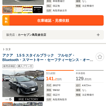
車検
車検整備付
修復
なし
保証
保証無
整備
法定整備付
住所
鳥取県倉吉市
無
在庫確認・見積依頼
料
販売店：
カーセブン鳥取倉吉店
トヨタ
アクア 1.5 S スタイルブラック フルセグ・
Bluetooth・スマートキー・セーフティーセンス・オート
ライト・アクセル踏み間違い防止装置
販売店保証
購入プラン付
支払総額
本体価格
141.
129.
2
0
万円
万円
年式
2017
年
走行
4.6
万km
車検
'26/12
修復
なし
保証
保証付
整備
法定整備付
住所
鳥取県鳥取市