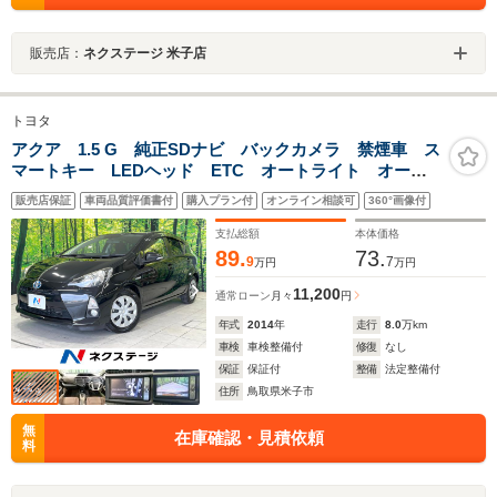
販売店：
ネクステージ 米子店
トヨタ
アクア 1.5 G 純正SDナビ バックカメラ 禁煙車 ス
マートキー LEDヘッド ETC オートライト オート
エアコン Bluetooth CD DVD再生 フルセグ
販売店保証
車両品質評価書付
購入プラン付
オンライン相談可
360°画像付
支払総額
本体価格
89.
73.
9
7
万円
万円
11,200
通常ローン
月々
円
年式
2014
年
走行
8.0
万km
車検
車検整備付
修復
なし
保証
保証付
整備
法定整備付
住所
鳥取県米子市
無
在庫確認・見積依頼
料