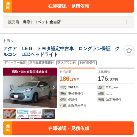
無
在庫確認・見積依頼
料
販売店：
鳥取トヨペット 倉吉店
トヨタ
アクア 1.5 G トヨタ認定中古車 ロングラン保証 ク
ルコン LEDヘッドライト
ディーラー保証
車両品質評価書付
購入プラン付
360°画像付
支払総額
本体価格
186.
176.
1
0
万円
万円
年式
2021
年
走行
2.7
万km
車検
車検整備付
修復
なし
保証
保証付
整備
法定整備付
住所
鳥取県米子市
無
在庫確認・見積依頼
料