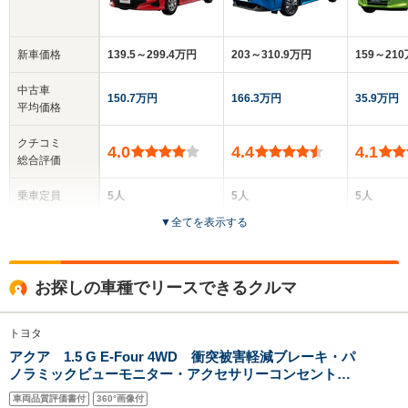
新車価格
139.5～299.4万円
203～310.9万円
159～21
中古車
150.7万円
166.3万円
35.9万円
平均価格
クチコミ
4.0
4.4
4.1
総合評価
乗車定員
5人
5人
5人
▼
全てを表示する
ドア数
5ドア
5ドア
5ドア
全高
全高
全
お探しの車種でリースできるクルマ
1.5m～1.52m
1.51m～1.55m
1.
トヨタ
アクア 1.5 G E-Four 4WD 衝突被害軽減ブレーキ・パ
全幅
全幅
全
サイズ
ノラミックビューモニター・アクセサリーコンセント・
1.7m
1.7m
1
全長
全長
(全長x全幅x全高)
ドライブレコーダー付き
3.94m～3.95m
4.05m～4.11m
3.9m
車両品質評価書付
360°画像付