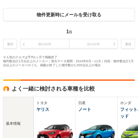
物件更新時にメールを受け取る
1
/1
最初
前の30件
次の30件
最後
※人気のクルマは平均1ヶ月で掲載終了
物件数合計1万台以上のメーカー｜算出データ期間：2024年9月～11月｜内容：物件数合計1万
台以上のメーカーのうち、掲載が終了した物件数が1,000台以上の場合
よく一緒に検討される車種を比較
トヨタ
日産
ホンダ
ヤリス
ノート
フィット
ッド
基本情報