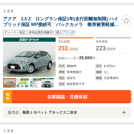
トヨタ
アクア 1.5 Z ロングラン保証1年(走行距離無制限) ハイ
ブリッド保証 MP接続可 バックカメラ 衝突被害軽減シ
ステム ETC ドラレコ LEDヘッドランプ 記録簿 ブ
ディーラー保証
車両品質評価書付
購入プラン付
ラインドスポットモニター スマートキー アルミホイール
支払総額
本体価格
232.
223.
3
0
万円
万円
35,600
残価ローン
月々
円
年式
2024
年
走行
1.3
万km
車検
車検整備付
修復
なし
保証
保証付
整備
法定整備付
住所
鳥取県米子市
無
在庫確認・見積依頼
料
販売店：
鳥取トヨペット アネックス二本木
トヨタ