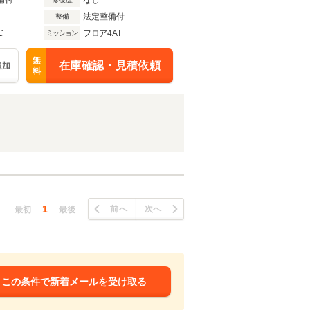
備付
なし
法定整備付
整備
C
フロア4AT
ミッション
無
在庫確認・見積依頼
追加
料
1
前へ
次へ
最初
最後
この条件で新着メールを受け取る