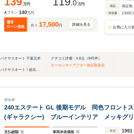
139
119
.0
万円
万円
保証無
保証
140
A
プラン
万円
2300C
排気量
通常
17,500
詳細を見る
月々
円
ローン価格
お気に入り
バクヤスオート 千葉北本
クチコミ評価：
4.8
点（
945
件）
カーセンサーアフター保証取扱店
あなただけの宝物が見つかる！バクヤスオート！総在庫500台以上！希少車・絶版車も！
ボルボ
240エステート GL 後期モデル 同色フロント
(ギャラクシー) ブルーインテリア メッキグ
ス
1991
年式
支払総額
車両本体価格