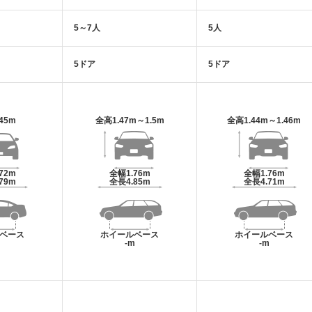
5～7人
5人
5ドア
5ドア
.45m
全高
1.47m～1.5m
全高
1.44m～1.46m
.72m
全幅
1.76m
全幅
1.76m
.79m
全長
4.85m
全長
4.71m
ベース
ホイールベース
ホイールベース
m
-m
-m