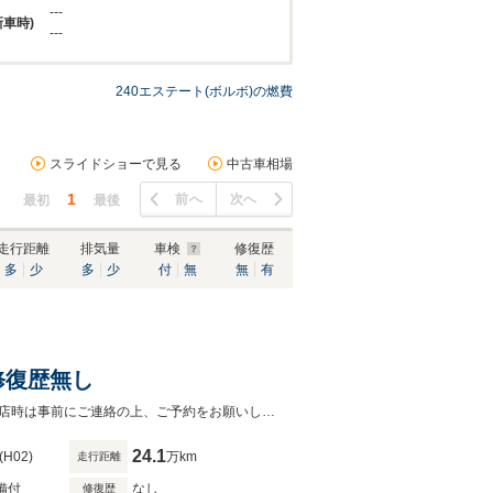
---
新車時)
---
240エステート(ボルボ)の燃費
スライドショーで見る
中古車相場
1
前へ
次へ
最初
最後
走行距離
排気量
車検
修復歴
多
少
多
少
付
無
無
有
 修復歴無し
キーレス 成約後に車検取得いたします ETC ５ドアステーションワゴンご来店時は事前にご連絡の上、ご予約をお願いします。ご予約無しの場合、ご案内できない場合もございます。
24.1
(H02)
万km
走行距離
備付
なし
修復歴