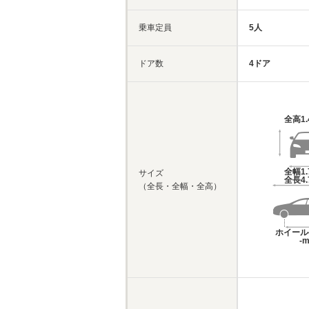
乗車定員
5人
ドア数
4ドア
全高
1
全幅
1
サイズ
全長
4
（全長・全幅・全高）
ホイール
-