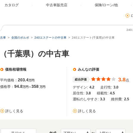
カタログ
中古車販売店
保険/ローン/他
24
古車
全国のボルボ
240エステートの中古車
240エステート(千葉県)の中古車
ト（千葉県）の中古車
価格相場情報
みんなの評価
3.8
203.4
総合評価
平均価格：
点
万円
94.8
358
価格帯：
万円～
万円
デザイン:
4.2
走行性:
3.0
居住性:
3.8
積載性:
4.5
運転のしやすさ:
3.3
維持費:
2.5
詳しく見る
詳しく見る