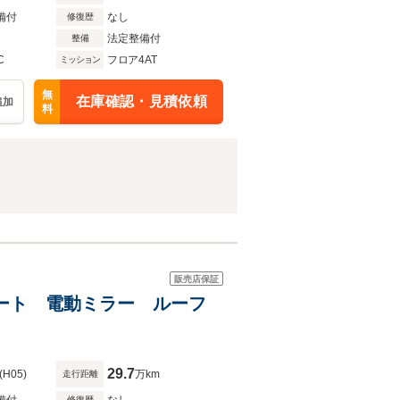
備付
なし
修復歴
法定整備付
整備
C
フロア4AT
ミッション
無
在庫確認・見積依頼
追加
料
販売店保証
シート 電動ミラー ルーフ
29.7
(H05)
万km
走行距離
修復歴