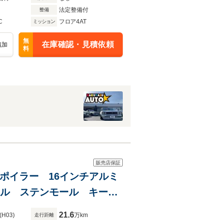
法定整備付
整備
C
フロア4AT
ミッション
無
在庫確認・見積依頼
追加
料
販売店保証
スポイラー 16インチアルミ
リル ステンモール キーレ
21.6
(H03)
万km
走行距離