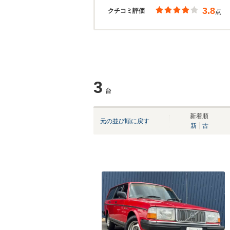
3.8
クチコミ評価
点
3
台
新着順
元の並び順に戻す
新
古