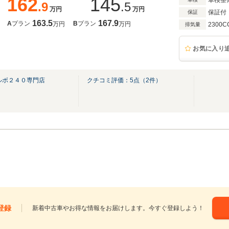
162
145
車検整
.9
.5
万円
万円
保証付
保証
163.5
167.9
A
プラン
B
プラン
万円
万円
2300C
排気量
お気に入り
ルボ２４０専門店
クチコミ評価：
5
点（
2
件）
登録
新着中古車やお得な情報をお届けします。今すぐ登録しよう！