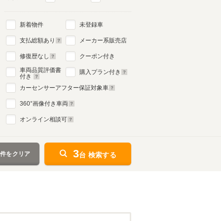
新着物件
未登録車
支払総額あり
メーカー系販売店
修復歴なし
クーポン付き
車両品質評価書
購入プラン付き
付き
カーセンサーアフター保証対象車
360
°画像付き車両
オンライン相談可
3
条件をクリア
台 検索する