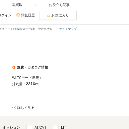
車買取
お役立ち記事
ログイン
閲覧履歴
お気に入り
0エステート(千葉県)の中古車・中古車情報
サイトマップ
燃費・カタログ情報
-
WLTCモード燃費：
2316
排気量：
cc
詳しく見る
ミッション
AT/CVT
MT