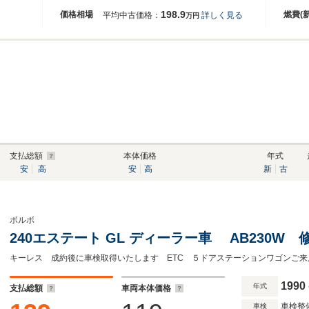
198.9
価格相場
燃費(
平均中古価格：
詳しく見る
万円
支払総額
本体価格
年式
安
高
安
高
新
古
ボルボ
240エステート GL ディーラー車 AB230W
1990
年式
支払総額
車両本体価格
車検整
車検