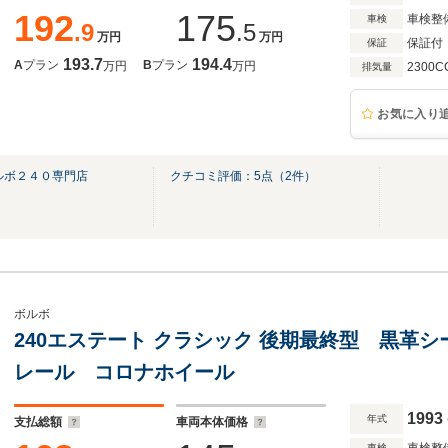
192
175
車検整
車検
.9
.5
万円
万円
保証付
保証
193.7
194.4
A
プラン
B
プラン
万円
万円
2300C
排気量
お気に入り
ルボ２４０専門店
クチコミ評価：
5
点（
2
件）
ボルボ
240エステート クラシック 後期最終型 黒革
レール コロナホイール
1993
年式
支払総額
車両本体価格
車検