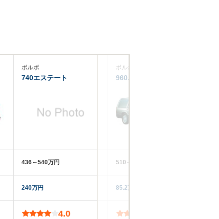
ボルボ
ボルボ
ボ
740エステート
960エステート
74
436～540万円
510～710万円
41
240万円
85.2万円
‐‐
4.0
3.7