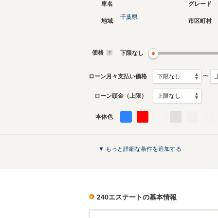
車名
グレード
千葉県
地域
市区町村
価格
下限なし
〜
ローン月々支払い価格
ローン頭金（上限）
本体色
▼ もっと詳細な条件を追加する
240エステート
の基本情報