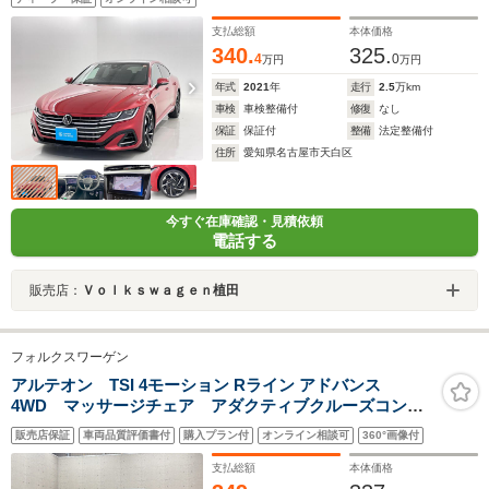
支払総額
本体価格
340.
325.
4
0
万円
万円
年式
2021
年
走行
2.5
万km
車検
車検整備付
修復
なし
保証
保証付
整備
法定整備付
住所
愛知県名古屋市天白区
今すぐ在庫確認・見積依頼
電話する
販売店：
Ｖｏｌｋｓｗａｇｅｎ植田
フォルクスワーゲン
アルテオン TSI 4モーション Rライン アドバンス
4WD マッサージチェア アダクティブクルーズコント
ロール ブラインドスポットモニター レーンキープ
販売店保証
車両品質評価書付
購入プラン付
オンライン相談可
360°画像付
アシスト 衝突軽減ブレーキ 4席ヒーター 20インチ
ホイール 電動テールゲート ヘッドアップディスプレ
支払総額
本体価格
イ