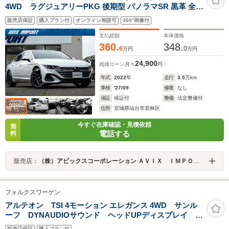
4WD ラグジュアリーPKG 後期型 パノラマSR 黒革 全席
シートヒーター 純正ナビ harman/kardon 全周C&パーク
販売店保証
購入プラン付
オンライン相談可
360°画像付
アシスト HUD&オールインセーフティ LEDヘッドライト
液晶メーター キーレスアクセス 純正20AW 禁煙 1オナ
支払総額
本体価格
360.
348.
6
0
万円
万円
24,900
残価ローン
月々
円
年式
2022
年
走行
3.5
万km
車検
'27/09
修復
なし
保証
保証付
整備
法定整備付
住所
宮城県仙台市若林区
今すぐ在庫確認・見積依頼
無
電話する
料
販売店：
（株）アビックスコーポレーション ＡＶＩＸ ＩＭＰＯＲＴ 仙台東インター店
フォルクスワーゲン
アルテオン TSI 4モーション エレガンス 4WD サンル
ーフ DYNAUDIOサウンド ヘッドUPディスプレイ ナ
ビTV 360度カメラ ソナー 電動メモリーシート 電動
販売店保証
購入プラン付