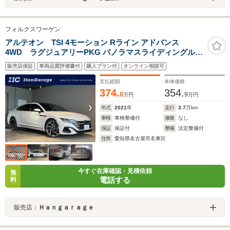
フォルクスワーゲン
アルテオン TSI 4モーション Rライン アドバンス
4WD ラグジュアリーPKG パノラマスライディングルー
フ HarmanKardonプレミアムサウンドシステム オールイ
販売店保証
車両品質評価書付
購入プラン付
オンライン相談可
ンセーフティ アダプティブクルーズコントロール 純正ナ
ビTV アラウンドビューカメラ 禁煙車 3ゾーンエアコン
支払総額
本体価格
374.
354.
8
9
万円
万円
年式
2021
年
走行
3.7
万km
車検
車検整備付
修復
なし
保証
保証付
整備
法定整備付
住所
愛知県名古屋市名東区
今すぐ在庫確認・見積依頼
無
電話する
料
販売店：
Ｈａｎｇａｒａｇｅ