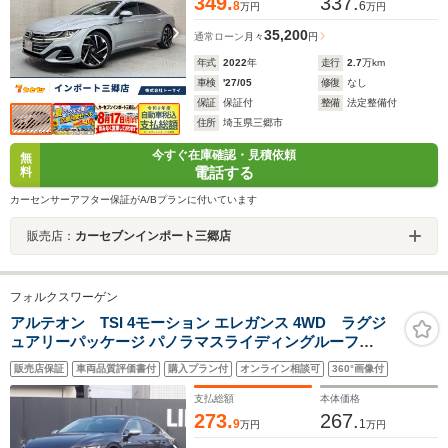
349.
337.
8
6
万円
万円
35,200
通常ローン
月々
円
年式
2022
年
走行
2.7
万km
車検
'27/05
修復
なし
保証
保証付
整備
法定整備付
住所
埼玉県三郷市
今すぐ在庫確認・見積依頼
無
電話する
料
カーセンサーアフター保証がA/Bプランに付いています
販売店：
カーセブンインポート三郷店
フォルクスワーゲン
アルテオン TSI 4モーション エレガンス 4WD ラグジ
ュアリーパッケージ パノラマスライディングルーフ
DYNAUDIOサウンド オールインセーフティ 黒ナッパレ
販売店保証
車両品質評価書付
購入プラン付
オンライン相談可
360°画像付
ザーシート 全席シートヒーター ヘッドアップディスプレ
イ 純正ナビフルセグTV 360度カメラ20インチAW
支払総額
本体価格
273.
267.
9
1
万円
万円