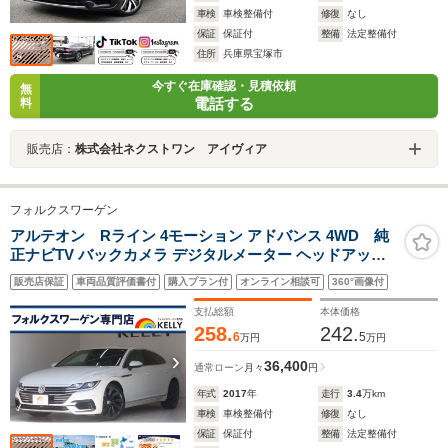
車検
車検整備付
修復
なし
保証
保証付
整備
法定整備付
住所
兵庫県宝塚市
今すぐ在庫確認・見積依頼
無
電話する
料
販売店：
株式会社ネクストワン アイヴィア
フォルクスワーゲン
アルテオン Rライン 4モーション アドバンス 4WD 純
正ナビTV バックカメラ デジタルメーター ヘッドアップ
ディスプレイ パワーリアゲート 20インチ純正アルミホイ
販売店保証
車両品質評価書付
購入プラン付
オンライン相談可
360°画像付
ール 4WD マッサージ機能(運転席) LEDヘッドランプ オ
ールインセーフティ 記録簿 スペアキー ETC
支払総額
本体価格
258.
242.
6
5
万円
万円
36,400
通常ローン
月々
円
年式
2017
年
走行
3.4
万km
車検
車検整備付
修復
なし
保証
保証付
整備
法定整備付