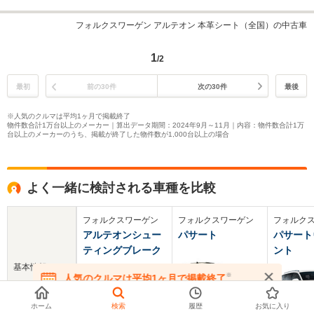
フォルクスワーゲン アルテオン 本革シート（全国）の中古車
1
/2
最初
前の30件
次の30件
最後
※人気のクルマは平均1ヶ月で掲載終了
物件数合計1万台以上のメーカー｜算出データ期間：2024年9月～11月｜内容：物件数合計1万
台以上のメーカーのうち、掲載が終了した物件数が1,000台以上の場合
よく一緒に検討される車種を比較
フォルクスワーゲン
フォルクスワーゲン
フォルク
アルテオンシュー
パサート
パサート
ティングブレーク
ント
基本情報
※
人気のクルマは平均1ヶ月で掲載終了
在庫が無くなる前にお問い合わせください
ホーム
検索
履歴
お気に入り