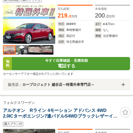
リアゲート ACC ETC LED スマートキー
AppleCar USB Bluetooth パドルシフト 衝突軽減
支払総額
本体価格
219.
200.
9
0
万円
万円
年式
2020
年
走行
4.6
万km
車検
車検整備付
修復
なし
保証
保証付
整備
法定整備付
住所
埼玉県越谷市
今すぐ在庫確認・見積依頼
無
電話する
料
カーセンサーアフター保証がAプランに付いています
販売店：
カープロジェクト 越谷店～特選外車専門店～
フォルクスワーゲン
アルテオン Rライン 4モーション アドバンス 4WD
2.0ICターボエンジン7速パドルS4WDブラックレザーイン
テリアCARPLAYナビTV360度カメラアダブティブクルー
購入プラン付
ズCパワーシートシートヒーター電動Rゲートデジタルコ
ックピットLEDライトRラインエアロRライン20アルミ
支払総額
本体価格