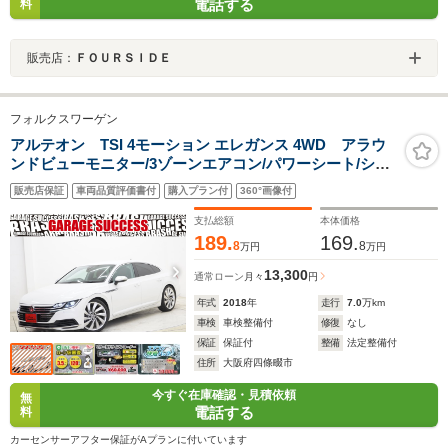
電話する
料
販売店：
ＦＯＵＲＳＩＤＥ
フォルクスワーゲン
アルテオン TSI 4モーション エレガンス 4WD アラウ
ンドビューモニター/3ゾーンエアコン/パワーシート/シー
トヒーター/純正20インチホイール/茶革シート/ハンドルヒ
販売店保証
車両品質評価書付
購入プラン付
360°画像付
ーター/シートメモリー/電動Pブレーキ/純正ナビ/フルセ
グ/パワーゲート/ETC
支払総額
本体価格
189.
169.
8
8
万円
万円
13,300
通常ローン
月々
円
年式
2018
年
走行
7.0
万km
車検
車検整備付
修復
なし
保証
保証付
整備
法定整備付
住所
大阪府四條畷市
今すぐ在庫確認・見積依頼
無
電話する
料
カーセンサーアフター保証がAプランに付いています