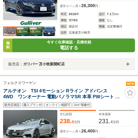
26,300
通常ローン
月々
円
年式
2018
年
走行
7.1
万km
車検
'27/03
修復
なし
保証
保証付
整備
法定整備付
住所
北海道苫小牧市
今すぐ在庫確認・見積依頼
無
電話する
料
販売店：
ガリバー 苫小牧新開町店
フォルクスワーゲン
NEW
アルテオン TSI 4モーション Rライン アドバンス
4WD ワンオーナー 電動パノラマSR 本革 PWシート シ
ートヒーター DiscoverProナビ 360°カメラ
販売店保証
購入プラン付
オンライン相談可
360°画像付
AppleCarPlay DTV ACC BSM LKA HUD デジタルメータ
ークラスター オートトランク LEDヘッドライト スマート
支払総額
本体価格
キー ETC
238.
231.
8
4
万円
万円
26,400
通常ローン
月々
円