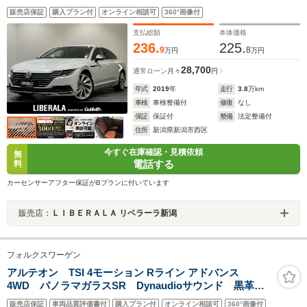
Bluetooth Apple CarPlay Android Auto オールインセー
販売店保証
購入プラン付
オンライン相談可
360°画像付
フティ アダプティブクルーズコントロール アラウンドビ
ューカメラ フロントシートヒーター ドラレコ
支払総額
本体価格
236.
225.
9
8
万円
万円
28,700
通常ローン
月々
円
年式
2019
年
走行
3.8
万km
車検
車検整備付
修復
なし
保証
保証付
整備
法定整備付
住所
新潟県新潟市西区
今すぐ在庫確認・見積依頼
無
電話する
料
カーセンサーアフター保証がBプランに付いています
販売店：
ＬＩＢＥＲＡＬＡ リベラーラ新潟
フォルクスワーゲン
アルテオン TSI 4モーション Rライン アドバンス
4WD パノラマガラスSR Dynaudioサウンド 黒革
全席シートヒーター パワーシート アダプティブLED
販売店保証
車両品質評価書付
購入プラン付
オンライン相談可
360°画像付