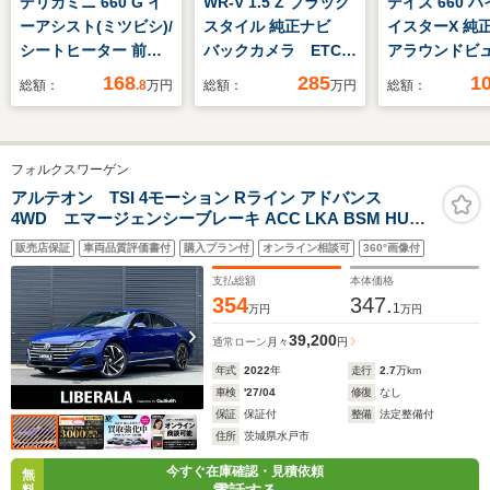
デリカミニ 660 G イ
WR-V 1.5 Z ブラック
デイズ 660 
ーアシスト(ミツビシ)/
スタイル 純正ナビ
イスターX 純正
シートヒーター 前席/
バックカメラ ETC
アラウンドビ
車線逸脱防止支援シス
ドライブレコーダー
タ
168
285
1
総額：
.8
万円
総額：
万円
総額：
テム/ヘッドランプ
純正フロアマット 衝
ー/CD/DVD/Blu
LED/EBD付ABS/バッ
突被害軽減システム
フルセグテレビ
クモニター/禁煙車/エ
レーンキープアシス
ージェンシー
フォルクスワーゲン
アバッグ 運転席/エア
ト レーダークルーズ
キ/レーンキー
バッグ 助手席
コントロール コーナ
スト/クリアラ
アルテオン TSI 4モーション Rライン アドバンス
4WD エマージェンシーブレーキ ACC LKA BSM HUD
ーセンサー 純正17
ナー/ステアリ
ディスカバープロナビ CarPlay BT 360°カメラ 黒革 M付
インチアルミホイール
イッチ/アイド
販売店保証
車両品質評価書付
購入プラン付
オンライン相談可
360°画像付
きパワーシート シートヒーター マッサージシート LED
ストップ
パワーバックドア オートホールド 純正20インチAW ドラ
支払総額
本体価格
レコ
354
347.
1
万円
万円
39,200
通常ローン
月々
円
年式
2022
年
走行
2.7
万km
車検
'27/04
修復
なし
保証
保証付
整備
法定整備付
住所
茨城県水戸市
今すぐ在庫確認・見積依頼
無
料