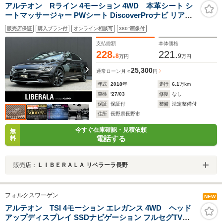
アルテオン Rライン 4モーション 4WD 本革シート シ
ートマッサージャー PWシート DiscoverProナビ リアビ
ューカメラ CarPlay対応 ヘッドアップディスプレイ デジ
販売店保証
購入プラン付
オンライン相談可
360°画像付
タルメータークラスター PWバックドア LEDヘッドライ
ト ACC LKA ブラインドスポット ETC
支払総額
本体価格
228.
221.
8
9
万円
万円
25,300
通常ローン
月々
円
年式
2018
年
走行
6.1
万km
車検
'27/03
修復
なし
保証
保証付
整備
法定整備付
住所
長野県長野市
今すぐ在庫確認・見積依頼
無
電話する
料
販売店：
ＬＩＢＥＲＡＬＡ リベラーラ長野
フォルクスワーゲン
NEW
アルテオン TSI 4モーション エレガンス 4WD ヘッド
アップディスプレイ SSDナビゲーション フルセグTV