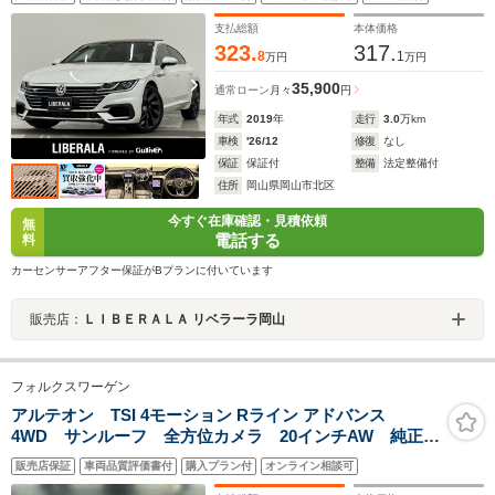
ヘッドライト オートハイビーム アンビエントライ
ト レインセンサー ACC レーンキープ ブラインド
支払総額
本体価格
スポット
323.
317.
8
1
万円
万円
35,900
通常ローン
月々
円
年式
2019
年
走行
3.0
万km
車検
'26/12
修復
なし
保証
保証付
整備
法定整備付
住所
岡山県岡山市北区
今すぐ在庫確認・見積依頼
無
電話する
料
カーセンサーアフター保証がBプランに付いています
販売店：
ＬＩＢＥＲＡＬＡ リベラーラ岡山
フォルクスワーゲン
アルテオン TSI 4モーション Rライン アドバンス
4WD サンルーフ 全方位カメラ 20インチAW 純正ナ
ビ 黒革シート パワーシート 全席シートヒーター
販売店保証
車両品質評価書付
購入プラン付
オンライン相談可
ETC2.0 ACC 衝突軽減ブレーキ スマートキー ヘッ