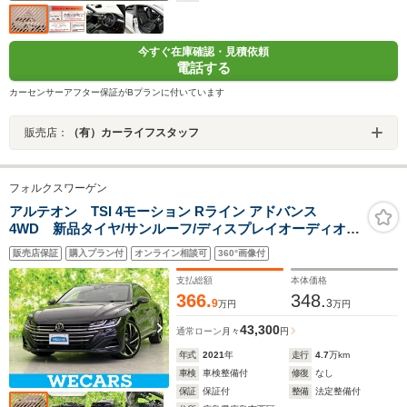
今すぐ在庫確認・見積依頼
電話する
カーセンサーアフター保証がBプランに付いています
販売店：
（有）カーライフスタッフ
フォルクスワーゲン
アルテオン TSI 4モーション Rライン アドバンス
4WD 新品タイヤ/サンルーフ/ディスプレイオーディオ
+ナビ/衝突安全装置/シートヒーター/全方位モニター/車線
販売店保証
購入プラン付
オンライン相談可
360°画像付
逸脱防止支援システム/シート フルレザー/パーキングアシ
スト 自動操舵
支払総額
本体価格
366.
348.
9
3
万円
万円
43,300
通常ローン
月々
円
年式
2021
年
走行
4.7
万km
車検
車検整備付
修復
なし
保証
保証付
整備
法定整備付