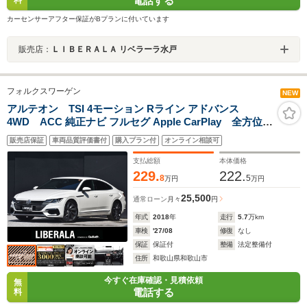
電話する
カーセンサーアフター保証がBプランに付いています
販売店：
ＬＩＢＥＲＡＬＡ リベラーラ水戸
フォルクスワーゲン
NEW
アルテオン TSI 4モーション Rライン アドバンス
4WD ACC 純正ナビ フルセグ Apple CarPlay 全方位カ
メラ バーチャルCP 黒革 全席シートヒーター 電動バック
販売店保証
車両品質評価書付
購入プラン付
オンライン相談可
ドア オートホールド レーンキープアシスト ブラインドス
ポットアシスト パワーシート LED ドラレコ ETC
支払総額
本体価格
229.
222.
8
5
万円
万円
25,500
通常ローン
月々
円
年式
2018
年
走行
5.7
万km
車検
'27/08
修復
なし
保証
保証付
整備
法定整備付
住所
和歌山県和歌山市
今すぐ在庫確認・見積依頼
無
電話する
料