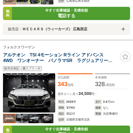
住所
広島県広島市西区
今すぐ在庫確認・見積依頼
無
電話する
料
販売店：
ＷＥＣＡＲＳ（ウィーカーズ） 広島西店
フォルクスワーゲン
アルテオン TSI 4モーション Rライン アドバンス
4WD ワンオーナー パノラマSR ラグジュアリー
PKG ヘッドアップディスプレイ DYNAUDIOプレミア
販売店保証
購入プラン付
ムサウンド ブラックレザー サラウンドビュー フル
セグTV シートヒーター ACC 保証書取説スペアキー
支払総額
本体価格
343
328.
0
万円
万円
34,500
通常ローン
月々
円
年式
2020
年
走行
3.6
万km
車検
'27/03
修復
なし
保証
保証付
整備
法定整備付
住所
京都府京都市北区
今すぐ在庫確認・見積依頼
無