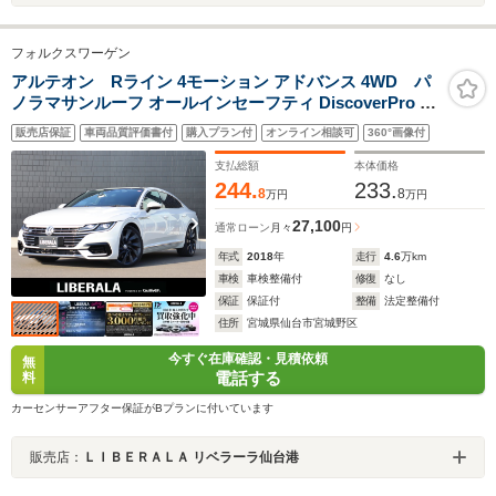
フォルクスワーゲン
アルテオン Rライン 4モーション アドバンス 4WD パ
ノラマサンルーフ オールインセーフティ DiscoverPro 前
席パワーシート パワーリアゲート 運転席マッサージ機能
販売店保証
車両品質評価書付
購入プラン付
オンライン相談可
360°画像付
ACC プリクラッシュブレーキシステム アラウンドビュ
ーカメラ 純正20インチAW
支払総額
本体価格
244.
233.
8
8
万円
万円
27,100
通常ローン
月々
円
年式
2018
年
走行
4.6
万km
車検
車検整備付
修復
なし
保証
保証付
整備
法定整備付
住所
宮城県仙台市宮城野区
今すぐ在庫確認・見積依頼
無
電話する
料
カーセンサーアフター保証がBプランに付いています
販売店：
ＬＩＢＥＲＡＬＡ リベラーラ仙台港