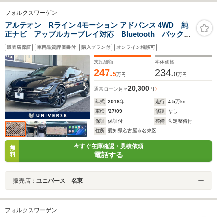
フォルクスワーゲン
アルテオン Rライン 4モーション アドバンス 4WD 純
正ナビ アップルカープレイ対応 Bluetooth バックカ
メラ 電動リアゲート ブラックレザーシート シート
販売店保証
車両品質評価書付
購入プラン付
オンライン相談可
ヒーター 純正20インチアルミホイール LEDヘッドラ
イト パドルシフト スマートキー
支払総額
本体価格
247.
234.
5
0
万円
万円
20,300
通常ローン
月々
円
年式
2018
年
走行
4.5
万km
車検
'27/09
修復
なし
保証
保証付
整備
法定整備付
住所
愛知県名古屋市名東区
今すぐ在庫確認・見積依頼
無
電話する
料
販売店：
ユニバース 名東
フォルクスワーゲン