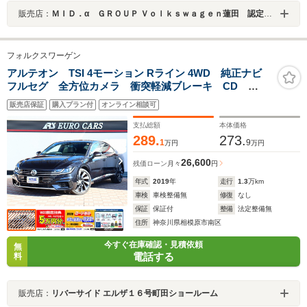
販売店：
ＭＩＤ．α ＧＲＯＵＰ Ｖｏｌｋｓｗａｇｅｎ蓮田 認定中古車コーナー／株式会社ＭＩＤ
フォルクスワーゲン
アルテオン TSI 4モーション Rライン 4WD 純正ナビ
フルセグ 全方位カメラ 衝突軽減ブレーキ CD
DVD BT シートヒーター レザーシート ACC LED
販売店保証
購入プラン付
オンライン相談可
ライト 純正20アルミ コーナーセンサー
支払総額
本体価格
289.
273.
1
9
万円
万円
26,600
残価ローン
月々
円
年式
2019
年
走行
1.3
万km
車検
車検整備無
修復
なし
保証
保証付
整備
法定整備無
住所
神奈川県相模原市南区
今すぐ在庫確認・見積依頼
無
電話する
料
販売店：
リバーサイド エルザ１６号町田ショールーム