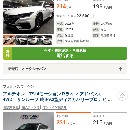
ETC
214
199.
0
万円
万円
22,500
通常ローン
月々
円
年式
2018
年
走行
6.6
万km
車検
'27/02
修復
なし
保証
保証無
整備
法定整備付
住所
大阪府大阪市浪速区
今すぐ在庫確認・見積依頼
無
電話する
料
販売店：
オークジャパン
フォルクスワーゲン
アルテオン TSI 4モーション Rライン アドバンス
4WD サンルーフ 純正9.2型ディスカバリープロナビ カ
ープレイ ディナウディオ 全方位カメラ ETC 専用レザー
販売店保証
購入プラン付
オンライン相談可
シート LEDライト 20AW スマートキー シートヒーター
パワーシート アダプティブクルコン 当店下取り車
支払総額
本体価格
231.
215.
2
0
万円
万円