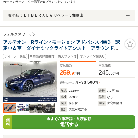
カーセンサーアフター保証がBプランに付いています
販売店：
ＬＩＢＥＲＡＬＡ リベラーラ和歌山
フォルクスワーゲン
アルテオン Rライン 4モーション アドバンス 4WD 認
定中古車 ダイナミックライトアシスト アラウンドビ
ューカメラ パワーテールゲート レザーシート パワ
ディーラー保証
車両品質評価書付
購入プラン付
オンライン相談可
ーシート オートホールド サイドアシスト 3ゾーンエ
アコン 純正ナビ スマートキー
支払総額
本体価格
259.
245.
9
5
万円
万円
33,500
通常ローン
月々
円
年式
2018
年
走行
3.6
万km
車検
'27/09
修復
なし
保証
保証付
整備
法定整備付
住所
大阪府枚方市
今すぐ在庫確認・見積依頼
無
電話する
料