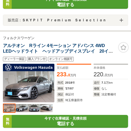
無
電話する
料
販売店：
ＳＫＹＰＩＴ Ｐｒｅｍｉｕｍ Ｓｅｌｅｃｔｉｏｎ
フォルクスワーゲン
アルテオン Rライン 4モーション アドバンス 4WD
LEDヘッドライト ヘッドアップディスプレイ 20イン
チアルミホイール DCC ナパレザーシート
ディーラー保証
購入プラン付
オンライン相談可
支払総額
本体価格
233.
220.
8
0
万円
万円
年式
2018
年
走行
7.1
万km
車検
'27/07
修復
なし
保証
保証付
整備
法定整備付
住所
埼玉県蓮田市
今すぐ在庫確認・見積依頼
無
電話する
料