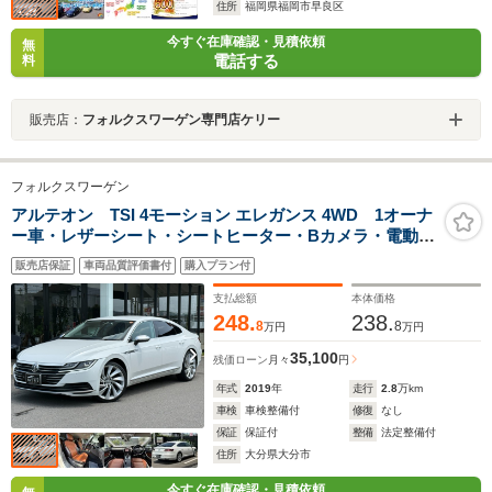
住所
福岡県福岡市早良区
今すぐ在庫確認・見積依頼
無
電話する
料
販売店：
フォルクスワーゲン専門店ケリー
フォルクスワーゲン
アルテオン TSI 4モーション エレガンス 4WD 1オーナ
ー車・レザーシート・シートヒーター・Bカメラ・電動ト
ランク・オールインセーフティー・ACC・レーンキー
販売店保証
車両品質評価書付
購入プラン付
プ・プリクラッシュブレーキ・リアトラフィックアラー
ト・ステアリングヒーター・純正20AW・純正ナビ
支払総額
本体価格
248.
238.
8
8
万円
万円
35,100
残価ローン
月々
円
年式
2019
年
走行
2.8
万km
車検
車検整備付
修復
なし
保証
保証付
整備
法定整備付
住所
大分県大分市
今すぐ在庫確認・見積依頼