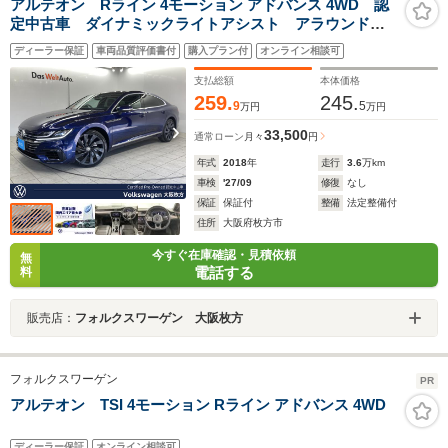
アルテオン Rライン 4モーション アドバンス 4WD 認
定中古車 ダイナミックライトアシスト アラウンドビ
ューカメラ パワーテールゲート レザーシート パワ
ディーラー保証
車両品質評価書付
購入プラン付
オンライン相談可
ーシート オートホールド サイドアシスト 3ゾーンエ
アコン 純正ナビ スマートキー
支払総額
本体価格
259.
245.
9
5
万円
万円
33,500
通常ローン
月々
円
年式
2018
年
走行
3.6
万km
車検
'27/09
修復
なし
保証
保証付
整備
法定整備付
住所
大阪府枚方市
今すぐ在庫確認・見積依頼
無
電話する
料
販売店：
フォルクスワーゲン 大阪枚方
フォルクスワーゲン
PR
アルテオン TSI 4モーション Rライン アドバンス 4WD
ディーラー保証
オンライン相談可