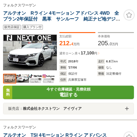
フォルクスワーゲン
アルテオン Rライン 4モーション アドバンス 4WD 全
プラン2年保証付 黒革 サンルーフ 純正ナビ地デジ全
周囲カメラDレコETC パワーバックドア パワーシー
販売店保証
購入プラン付
ト/ヒーター アンビエントライト ブラインドスポット
モニター アダプティブクルコン 衝突軽減
支払総額
本体価格
212.
205.
4
0
万円
万円
17,100
通常ローン
月々
円
年式
2018
年
走行
6.8
万km
車検
'27/06
修復
なし
保証
保証付
整備
法定整備付
住所
兵庫県宝塚市
今すぐ在庫確認・見積依頼
無
電話する
料
販売店：
株式会社ネクストワン アイヴィア
フォルクスワーゲン
アルテオン TSI 4モーション Rライン アドバンス