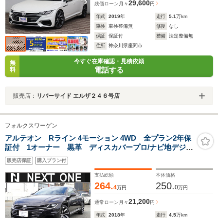
29,600
残価ローン
月々
円
年式
2019
年
走行
5.1
万km
車検
車検整備無
修復
なし
保証
保証付
整備
法定整備無
住所
神奈川県座間市
今すぐ在庫確認・見積依頼
無
電話する
料
販売店：
リバーサイド エルザ２４６号店
フォルクスワーゲン
アルテオン Rライン 4モーション 4WD 全プラン2年保
証付 1オーナー 黒革 ディスカバープロ/ナビ地デジB
カメラ/カープレイ/ETC 衝突軽減 ブラインドスポット
販売店保証
購入プラン付
モニター アンビエントライト パワーバックドア シ
ートヒーター LEDヘッドライト
支払総額
本体価格
264.
250.
4
0
万円
万円
21,200
通常ローン
月々
円
年式
2018
年
走行
4.5
万km