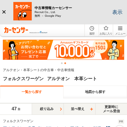
中古車情報カーセンサー
表示
Recruit Co., Ltd.
無料 － Google Play
履歴
お気に入り
メニュー
アルテオン・本革シートの中古車・中古車情報
フォルクスワーゲン アルテオン 本革シート
一覧から探す
地図から探す
更新時に
47
絞り込み
並べ替え
台
メール受信
フォルクスワーゲン
PR