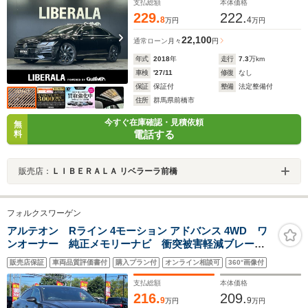
ドアップディスプレイ
支払総額
本体価格
229.
222.
8
4
万円
万円
22,100
通常ローン
月々
円
年式
2018
年
走行
7.3
万km
車検
'27/11
修復
なし
保証
保証付
整備
法定整備付
住所
群馬県前橋市
今すぐ在庫確認・見積依頼
無
電話する
料
販売店：
ＬＩＢＥＲＡＬＡ リベラーラ前橋
フォルクスワーゲン
アルテオン Rライン 4モーション アドバンス 4WD ワ
ンオーナー 純正メモリーナビ 衝突被害軽減ブレー
キ 横滑り防止装置 レーダークルーズコントロール
販売店保証
車両品質評価書付
購入プラン付
オンライン相談可
360°画像付
レーンキープアシスト ブラインドスポットモニター
リヤクロストラフィックアラート バックカメラ
支払総額
本体価格
216.
209.
9
9
万円
万円