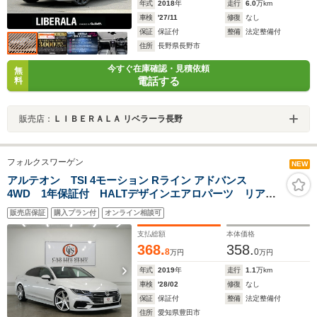
年式
2018
年
走行
6.0
万km
車検
'27/11
修復
なし
保証
保証付
整備
法定整備付
住所
長野県長野市
今すぐ在庫確認・見積依頼
無
電話する
料
販売店：
ＬＩＢＥＲＡＬＡ リベラーラ長野
フォルクスワーゲン
NEW
アルテオン TSI 4モーション Rライン アドバンス
4WD 1年保証付 HALTデザインエアロパーツ リアス
ポイラー アイバッハ車高調 ROHANA20インチアル
販売店保証
購入プラン付
オンライン相談可
ミホイール 純正デジタルメーターパネル HUD アダ
クティブクルーズコントロール BSM 禁煙車
支払総額
本体価格
368.
358.
8
0
万円
万円
年式
2019
年
走行
1.1
万km
車検
'28/02
修復
なし
保証
保証付
整備
法定整備付
住所
愛知県豊田市