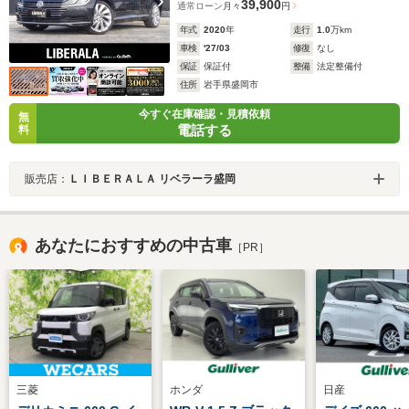
39,900
通常ローン
月々
円
年式
2020
年
走行
1.0
万km
車検
'27/03
修復
なし
保証
保証付
整備
法定整備付
住所
岩手県盛岡市
今すぐ在庫確認・見積依頼
無
電話する
料
販売店：
ＬＩＢＥＲＡＬＡ リベラーラ盛岡
あなたにおすすめの中古車
［PR］
三菱
ホンダ
日産