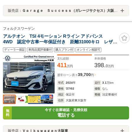
販売店：
Ｇａｒａｇｅ Ｓｕｃｃｅｓｓ（ガレージサクセス）大阪外環店 クラウン・マークＸ セダン専門店
フォルクスワーゲン
アルテオン TSI 4モーション Rライン アドバンス
4WD 認定中古車一年保証付き 距離31000キロ レザー
シート サンルーフ パールホワイト ナビ オールア
ディーラー保証
車両品質評価書付
購入プラン付
オンライン相談可
ラウンドビューカメラ シートヒーター ETC ACC
レーンキープアシスト レーンチェンジアシスト
支払総額
本体価格
411
398.
0
万円
万円
39,700
通常ローン
月々
円
年式
2024
年
走行
3.1
万km
車検
'27/02
修復
なし
保証
保証付
整備
法定整備付
住所
大阪府東大阪市
今すぐ在庫確認・見積依頼
無
電話する
料
販売店：
Ｖｏｌｋｓｗａｇｅｎ大阪東