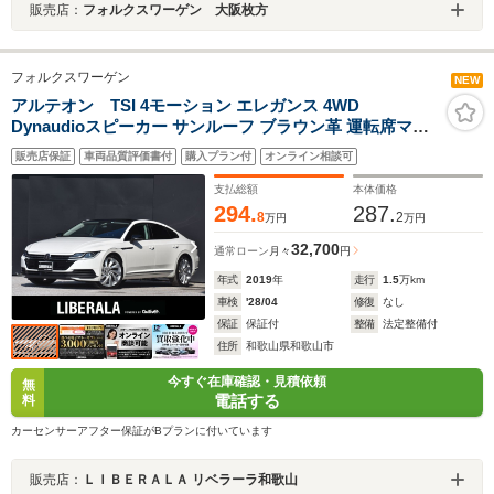
販売店：
フォルクスワーゲン 大阪枚方
フォルクスワーゲン
NEW
アルテオン TSI 4モーション エレガンス 4WD
Dynaudioスピーカー サンルーフ ブラウン革 運転席マッ
サージシート 純正ナビ フルセグ Apple CarPlay シートヒ
販売店保証
車両品質評価書付
購入プラン付
オンライン相談可
ーター ステアリングヒーター 全席シートヒーター 純正
20AW 電動バックドア LEDヘッドライト HUD ETC
支払総額
本体価格
294.
287.
8
2
万円
万円
32,700
通常ローン
月々
円
年式
2019
年
走行
1.5
万km
車検
'28/04
修復
なし
保証
保証付
整備
法定整備付
住所
和歌山県和歌山市
今すぐ在庫確認・見積依頼
無
電話する
料
カーセンサーアフター保証がBプランに付いています
販売店：
ＬＩＢＥＲＡＬＡ リベラーラ和歌山