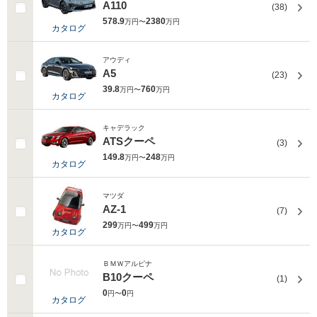
A110
(38)
578.9
2380
万円〜
万円
カタログ
アウディ
A5
(23)
39.8
760
万円〜
万円
カタログ
キャデラック
ATSクーペ
(3)
149.8
248
万円〜
万円
カタログ
マツダ
AZ-1
(7)
299
499
万円〜
万円
カタログ
ＢＭＷアルピナ
B10クーペ
(1)
0
0
円〜
円
カタログ