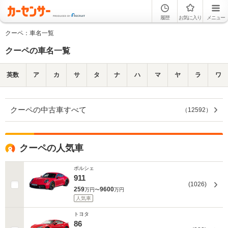
履歴
お気に入り
メニュー
クーペ：車名一覧
クーペの車名一覧
英数
ア
カ
サ
タ
ナ
ハ
マ
ヤ
ラ
ワ
クーペの中古車すべて
（
12592
）
クーペの人気車
ポルシェ
911
(1026)
259
9600
万円〜
万円
人気車
トヨタ
86