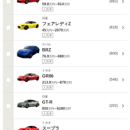
(882)
59.8
914
万円〜
万円
人気車
日産
フェアレディZ
(818)
45
2070
万円〜
万円
人気車
スバル
BRZ
(600)
76.9
888
万円〜
万円
人気車
トヨタ
GR86
(546)
213.9
879
万円〜
万円
人気車
日産
GT-R
(202)
850
6280
万円〜
万円
人気車
トヨタ
スープラ