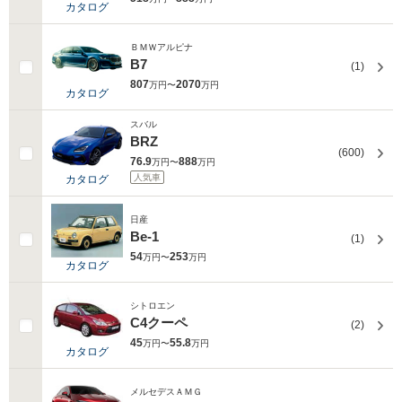
カタログ
ＢＭＷアルピナ
B7
(1)
807
2070
万円〜
万円
カタログ
スバル
BRZ
(600)
76.9
888
万円〜
万円
人気車
カタログ
日産
Be-1
(1)
54
253
万円〜
万円
カタログ
シトロエン
C4クーペ
(2)
45
55.8
万円〜
万円
カタログ
メルセデスＡＭＧ