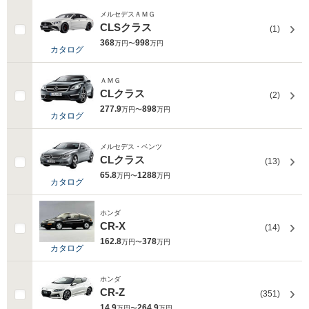
メルセデスＡＭＧ
CLSクラス
(1)
368
998
万円〜
万円
カタログ
ＡＭＧ
CLクラス
(2)
277.9
898
万円〜
万円
カタログ
メルセデス・ベンツ
CLクラス
(13)
65.8
1288
万円〜
万円
カタログ
ホンダ
CR-X
(14)
162.8
378
万円〜
万円
カタログ
ホンダ
CR-Z
(351)
14.9
264.9
万円〜
万円