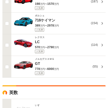
(187)
198
1570
万円〜
万円
人気車
ポルシェ
718ケイマン
(154)
389
2978
万円〜
万円
人気車
レクサス
LC
(114)
570
2790
万円〜
万円
人気車
メルセデスＡＭＧ
GT
(55)
778
6000
万円〜
万円
人気車
英数
いすゞ