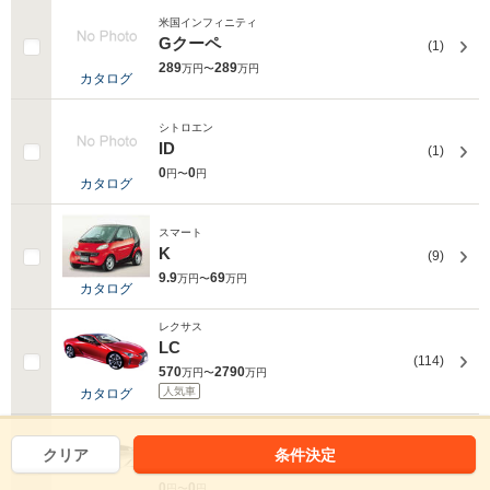
米国インフィニティ
Gクーペ
(1)
289
289
万円〜
万円
カタログ
シトロエン
ID
(1)
0
0
円〜
円
カタログ
スマート
K
(9)
9.9
69
万円〜
万円
カタログ
レクサス
LC
(114)
570
2790
万円〜
万円
人気車
カタログ
レクサス
クリア
条件決定
LFA
(3)
0
0
円〜
円