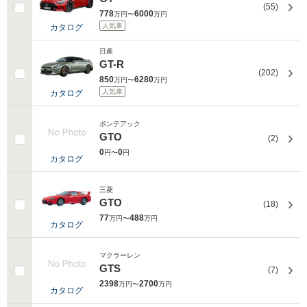
(55)
778
6000
万円〜
万円
人気車
カタログ
日産
GT-R
(202)
850
6280
万円〜
万円
人気車
カタログ
ポンテアック
GTO
(2)
0
0
円〜
円
カタログ
三菱
GTO
(18)
77
488
万円〜
万円
カタログ
マクラーレン
GTS
(7)
2398
2700
万円〜
万円
カタログ