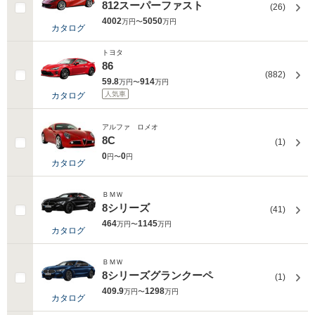
812スーパーファスト
(26)
4002
5050
万円〜
万円
カタログ
トヨタ
86
(882)
59.8
914
万円〜
万円
人気車
カタログ
アルファ ロメオ
8C
(1)
0
0
円〜
円
カタログ
ＢＭＷ
8シリーズ
(41)
464
1145
万円〜
万円
カタログ
ＢＭＷ
8シリーズグランクーペ
(1)
409.9
1298
万円〜
万円
カタログ