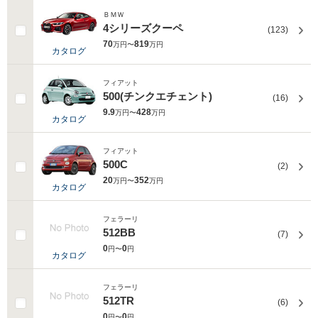
ＢＭＷ
4シリーズクーペ
(123)
70
819
万円〜
万円
カタログ
フィアット
500(チンクエチェント)
(16)
9.9
428
万円〜
万円
カタログ
フィアット
500C
(2)
20
352
万円〜
万円
カタログ
フェラーリ
512BB
(7)
0
0
円〜
円
カタログ
フェラーリ
512TR
(6)
0
0
円〜
円