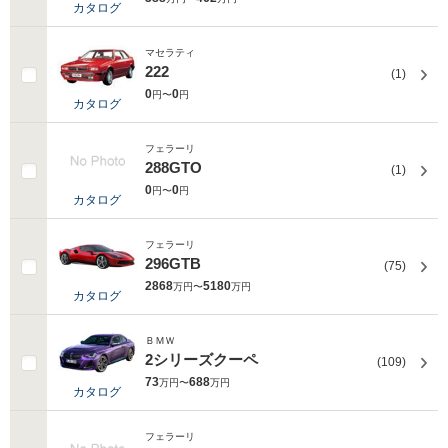
カタログ
マセラティ
222
(1)
0
0
円〜
円
カタログ
フェラーリ
288GTO
(1)
0
0
円〜
円
カタログ
フェラーリ
296GTB
(75)
2868
5180
万円〜
万円
カタログ
ＢＭＷ
2シリーズクーペ
(109)
73
688
万円〜
万円
カタログ
フェラーリ