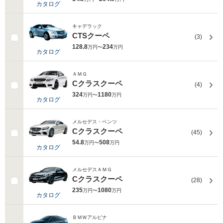
カタログ
キャデラック
CTSクーペ
(3)
128.8
234
万円〜
万円
カタログ
ＡＭＧ
Cクラスクーペ
(4)
324
1180
万円〜
万円
カタログ
メルセデス・ベンツ
Cクラスクーペ
(45)
54.8
508
万円〜
万円
カタログ
メルセデスＡＭＧ
Cクラスクーペ
(28)
235
1080
万円〜
万円
カタログ
ＢＭＷアルピナ