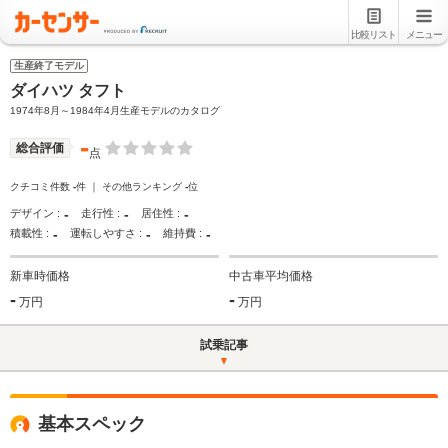
比較リスト
メニュー
生産終了モデル
ダイハツ タフト
1974年8月～1984年4月生産モデルのカタログ
-
総合評価
点
クチコミ件数
-
件 ｜ その他ランキング
-
位
-
-
-
デザイン :
走行性 :
居住性 :
-
-
-
積載性 :
運転しやすさ :
維持費 :
新車時価格
中古車平均価格
-
-
万円
万円
試乗記事
基本スペック