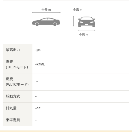
全長-m
全高-m
全幅-m
最高出力
-ps
燃費
-km/L
(10.15モード)
燃費
－
(WLTCモード)
駆動方式
-
排気量
-cc
乗車定員
-