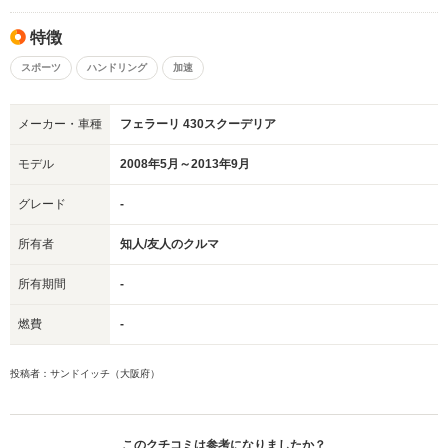
特徴
スポーツ
ハンドリング
加速
メーカー・車種
フェラーリ 430スクーデリア
モデル
2008年5月～2013年9月
グレード
-
所有者
知人/友人のクルマ
所有期間
-
燃費
-
投稿者：サンドイッチ（大阪府）
このクチコミは参考になりましたか？