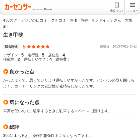
比較リスト
メニュー
430スクーデリアの口コミ・クチコミ・評価・評判 | サンドイッチさん（大阪
府）
生き甲斐
5
総合評価
投稿日：
2013
年
02
月
24
日
5
5
4
デザイン :
走行性 :
居住性 :
2
4
-
積載性 :
運転しやすさ :
維持費 :
良かった点
かっこよくて、思っていたより運転しやすかったです。ハンドルの取り回しも
よく、コーナーリングの安定性が素晴らしかったです。
気になった点
車高が低いので、駐車するときに駐車するスペースに困ります。
総評
360に比べると、操作性想像以上に良くなってます。