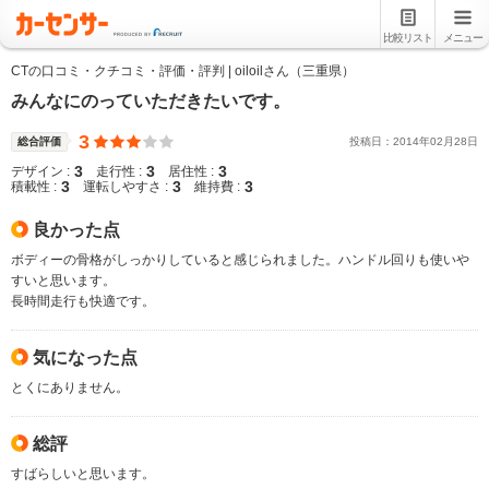
比較リスト
メニュー
CTの口コミ・クチコミ・評価・評判 | oiloilさん（三重県）
みんなにのっていただきたいです。
3
総合評価
投稿日：
2014
年
02
月
28
日
3
3
3
デザイン :
走行性 :
居住性 :
3
3
3
積載性 :
運転しやすさ :
維持費 :
良かった点
ボディーの骨格がしっかりしていると感じられました。ハンドル回りも使いや
すいと思います。
長時間走行も快適です。
気になった点
とくにありません。
総評
すばらしいと思います。