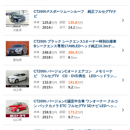
CT200h Fスポーツムーンルーフ 純正フルセグTVナ
ビ
本体：
125.8
総額：
135.8
万円
万円
年式：
2014
走行：
14.1
年
万km
大阪府
CT200h ブラック シークエンス1オーナー特別仕様車
Bシークエンス専用17AWLEDヘッド純正10.3inナビ
TVBカメラハーフレザーシート前席パワーシートシー
本体：
248.0
総額：
260.4
万円
万円
トヒータークルコンETCドラレコ取説整備手帳スマー
年式：
2018
走行：
6
年
万km
トキー2個カードキー
愛知県
CT200h バージョンCオートエアコン メモリーナ
ビ フルセグTV CD・DVD再生 LEDヘッドラン
プ 純正アルミホイール スマートキー クルーズコ
本体：
132.0
総額：
141.8
万円
万円
ントロール パワーシート 合成皮革シート アイド
年式：
2015
走行：
9.2
年
万km
リングストップ
埼玉県
CT200h バージョンC認定中古車 ワンオーナー クルコ
ン バックカメラ ETC フルセグTV SDナビ LEDヘッド
ライト 純正アルミ
本体：
159.5
総額：
173.2
万円
万円
年式：
2017
走行：
9.7
年
万km
山口県