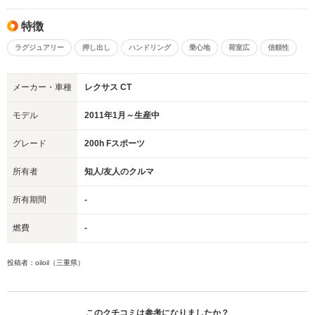
特徴
ラグジュアリー
押し出し
ハンドリング
乗心地
荷室広
信頼性
メーカー・車種
レクサス CT
モデル
2011年1月～生産中
グレード
200h Fスポーツ
所有者
知人/友人のクルマ
所有期間
-
燃費
-
投稿者：oiloil（三重県）
このクチコミは参考になりましたか？