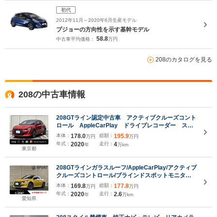
初代
2012年11月～2020年6月生産モデル
プジョーの方向性を示す基幹モデル
58.8
中古車平均価格：
万円
208のカタログを見る
208の中古車情報
208GTライン認定中古車 アクティブクルーズコント
ロール AppleCarPlay ドライブレコーダー ステ
アリングパドルシフト レーンポジショニングアシス
本体：
178.0
総額：
195.9
万円
万円
ト ブラインドスポットモニター ワイヤレスチャー
年式：
2020
走行：
4
年
万km
ジ ETC
東京都
208GTラインガラスルーフ/AppleCarPlay/アクティブ
クルーズコントロール/ブラインドスポットモニター/
ワイヤレス充電/レーンキープ/バックカメラ/デジタル
本体：
169.8
総額：
177.8
万円
万円
メーター/パドルシフト/クリアランスソナー/ETC車載
年式：
2020
走行：
2.6
年
万km
器/USBポート
愛知県