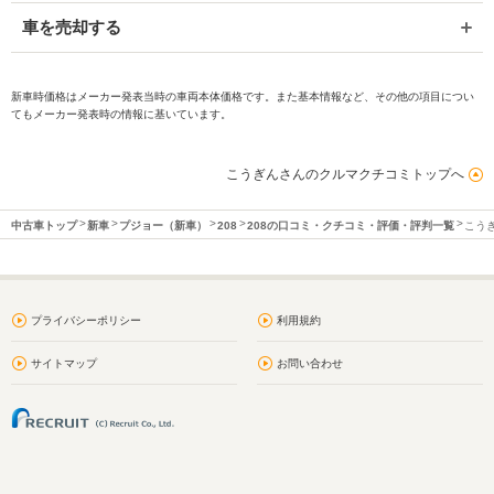
車を売却する
新車時価格はメーカー発表当時の車両本体価格です。また基本情報など、その他の項目につい
てもメーカー発表時の情報に基いています。
こうぎんさんのクルマクチコミトップへ
中古車トップ
新車
プジョー（新車）
208
208の口コミ・クチコミ・評価・評判一覧
こう
プライバシーポリシー
利用規約
サイトマップ
お問い合わせ