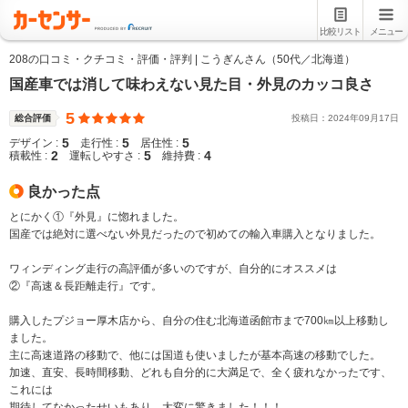
比較リスト
メニュー
208の口コミ・クチコミ・評価・評判 | こうぎんさん（50代／北海道）
国産車では消して味わえない見た目・外見のカッコ良さ
5
総合評価
投稿日：
2024
年
09
月
17
日
5
5
5
デザイン :
走行性 :
居住性 :
2
5
4
積載性 :
運転しやすさ :
維持費 :
良かった点
とにかく①『外見』に惚れました。
国産では絶対に選べない外見だったので初めての輸入車購入となりました。
ワィンディング走行の高評価が多いのですが、自分的にオススメは
②『高速＆長距離走行』です。
購入したプジョー厚木店から、自分の住む北海道函館市まで700㎞以上移動し
ました。
主に高速道路の移動で、他には国道も使いましたが基本高速の移動でした。
加速、直安、長時間移動、どれも自分的に大満足で、全く疲れなかったです、
これには
期待してなかったせいもあり、大変に驚きました！！！