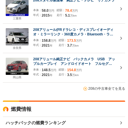
208スタイル禁煙車 純正ナビ・テレビ リアカメラ
本体：
58.0
総額：
78.4
万円
万円
年式：
2015
走行：
5.1
年
万km
三重県
208アリュール(FRドラレコ・ディスプレイオーディ
オ・ミラーリンク・360度カメラ・Bluetooth・ラジ
オ・ナビ・DTV・USB・タイプC・LKA・衝突軽減ブ
本体：
158.8
総額：
173.5
万円
万円
レーキ・追従クルコン・ETC・Bセンサー・R16AW)
年式：
2021
走行：
3.7
年
万km
奈良県
208アリュール純正ナビ バックカメラ USB アッ
プルカープレイ アンドロイドオート フルセグ
TV ワイヤレスチャージ LEDヘッドライト オー
本体：
148.5
総額：
154.8
万円
万円
トライト オートハイビーム ハーフレザーシート
年式：
2021
走行：
3.5
年
万km
ACC レーンキープアシスト ETC
岡山県
208の中古車全てを見る
燃費情報
ハッチバックの燃費ランキング