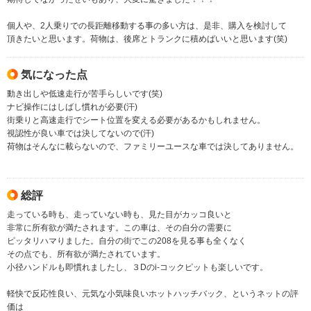
個人や、2人乗りでの長距離移動する事の多い方は、是非、購入を検討して
頂きたいと思います。荷物は、後席とトランクに積めばいいと思います(笑)
気になった点
動き出しや低速走行が苦手らしいです(笑)
ナビ操作にはしばし慣れが必要(汗)
街乗りと高速走行でシート位置を変える必要があるかもしれません。
視認性が良い車では決してないので(汗)
荷物はそんなに載らないので、ファミリーユースな車では決してありません。
総評
走っている時も、走っていない時も、見た目がカッコ良いと
非常に所有欲が満たされます。この車は、その自分の需要に
ピッタリハマりました。自分の街でこの208を見る事も全くなく
その点でも、所有欲が満たされています。
小径ハンドルも即慣れましたし、３Dのi-コックピットも楽しいです。
軽快で反応性良い、元気な小気味良いホットハッチバック、というネットの評
価は