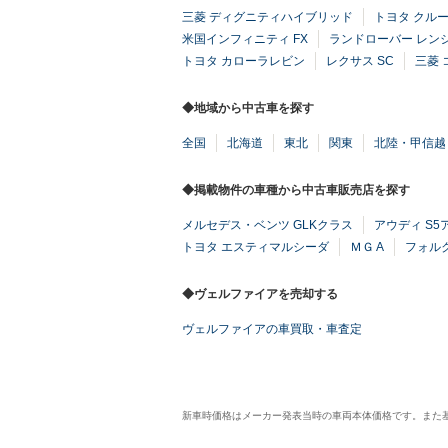
三菱 ディグニティハイブリッド
トヨタ クル
米国インフィニティ FX
ランドローバー レン
トヨタ カローラレビン
レクサス SC
三菱 
◆地域から中古車を探す
全国
北海道
東北
関東
北陸・甲信越
◆掲載物件の車種から中古車販売店を探す
メルセデス・ベンツ GLKクラス
アウディ S5
トヨタ エスティマルシーダ
ＭＧ A
フォル
◆ヴェルファイアを売却する
ヴェルファイアの車買取・車査定
新車時価格はメーカー発表当時の車両本体価格です。また