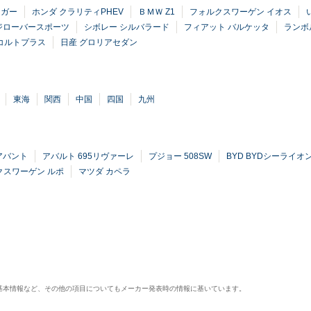
ーガー
ホンダ クラリティPHEV
ＢＭＷ Z1
フォルクスワーゲン イオス
ジローバースポーツ
シボレー シルバラード
フィアット バルケッタ
ランボ
コルトプラス
日産 グロリアセダン
東海
関西
中国
四国
九州
アバント
アバルト 695リヴァーレ
プジョー 508SW
BYD BYDシーライオ
クスワーゲン ルポ
マツダ カペラ
基本情報など、その他の項目についてもメーカー発表時の情報に基いています。