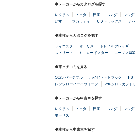
◆メーカーからカタログを探す
レクサス
トヨタ
日産
ホンダ
マツダ
いすゞ
ブガッティ
ＵＤトラックス
ア
◆車種からカタログを探す
フィエスタ
オーリス
トレイルブレイザー
ストリート
ミニロードスター
ユーノス80
◆車クチコミを見る
Gコンバーチブル
ハイゼットトラック
R8
レンジローバーイヴォーク
V90クロスカント
◆メーカーから中古車を探す
レクサス
トヨタ
日産
ホンダ
マツダ
モーリス
◆車種から中古車を探す