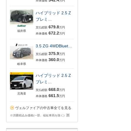
342.4
本体価格
万円
ハイブリッド 2.5 Z
プレミ…
679.8
支払総額
万円
福井県
672.2
本体価格
万円
3.5 ZG 4WDBluet…
375.9
支払総額
万円
360.0
本体価格
万円
岐阜県
ハイブリッド 2.5 Z
プレミ…
668.0
支払総額
万円
北海道
661.5
本体価格
万円
ヴェルファイアの中古車全てを見る
※消費税込み価格(一部、福祉車両を除く)