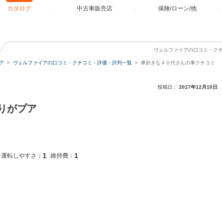
カタログ
中古車販売店
保険/ローン/他
ヴェルファイアの口コミ・ク
ア
ヴェルファイアの口コミ・クチコミ・評価・評判一覧
車好きな４０代さんの車クチコミ
投稿日：
2017年12月10日
りがプア
1
1
運転しやすさ：
維持費：