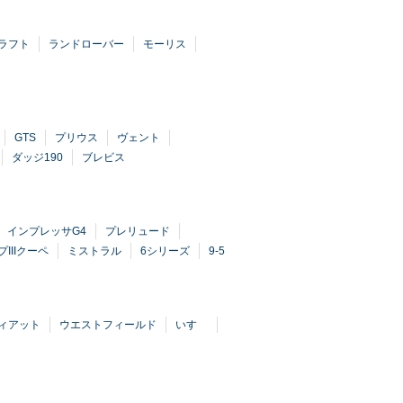
ラフト
ランドローバー
モーリス
GTS
プリウス
ヴェント
ダッジ190
ブレビス
インプレッサG4
プレリュード
IIIクーペ
ミストラル
6シリーズ
9-5
ィアット
ウエストフィールド
いすゞ