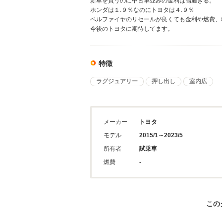
新車を買うのに中古車並みの金利は高過ぎる。
ホンダは１.９％なのにトヨタは４.９％
ベルファイヤのリセールが良くても金利や燃費、
今後のトヨタに期待してます。
特徴
ラグジュアリー
押し出し
室内広
メーカー
トヨタ
モデル
2015/1～2023/5
所有者
試乗車
燃費
-
この