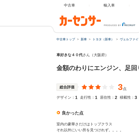
中古車
輸入車
中古車トップ
新車
トヨタ（新車）
ヴェルファイ
車好きな４０代
さん（大阪府）
金額のわりにエンジン、足回
3
総合評価
点
1
1
2
3
デザイン：
走行性：
居住性：
積載性：
良かった点
室内の豪華さだけはトップクラス
それ以外にいい所を見つけれず。。。。