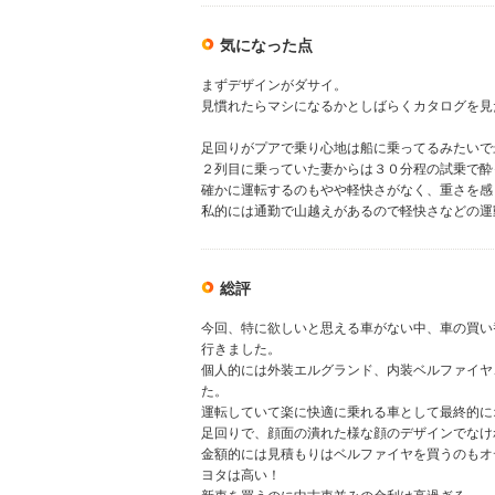
気になった点
まずデザインがダサイ。
見慣れたらマシになるかとしばらくカタログを見
足回りがプアで乗り心地は船に乗ってるみたいで
２列目に乗っていた妻からは３０分程の試乗で酔
確かに運転するのもやや軽快さがなく、重さを感
私的には通勤で山越えがあるので軽快さなどの運
総評
今回、特に欲しいと思える車がない中、車の買い
行きました。
個人的には外装エルグランド、内装ベルファイヤ
た。
運転していて楽に快適に乗れる車として最終的に
足回りで、顔面の潰れた様な顔のデザインでなけ
金額的には見積もりはベルファイヤを買うのもオ
ヨタは高い！