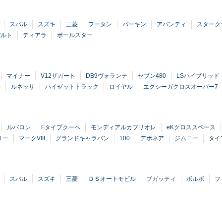
スバル
スズキ
三菱
フータン
バーキン
アバンティ
スターク
バルト
ティアラ
ポールスター
マイナー
V12ザガート
DB9ヴォランテ
セブン480
LSハイブリッド
0
ルネッサ
ハイゼットトラック
ロイヤル
エクシーガクロスオーバー7
ルバロン
Fタイプクーペ
モンディアルカブリオレ
eKクロススペース
リー
マークVIII
グランドキャラバン
100
デボネア
ジムニー
タイプ
スバル
スズキ
三菱
ＤＳオートモビル
ブガッティ
ボルボ
フ