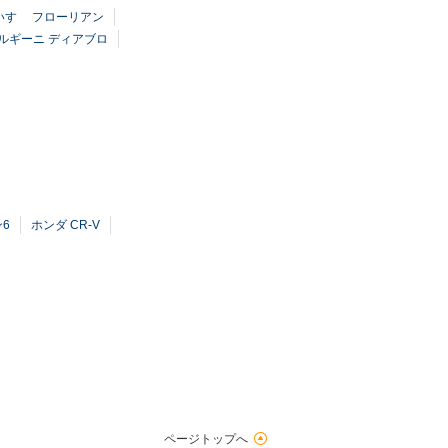
いすゞ フローリアン
ルギーニ ディアブロ
ン6
ホンダ CR-V
ページトップへ