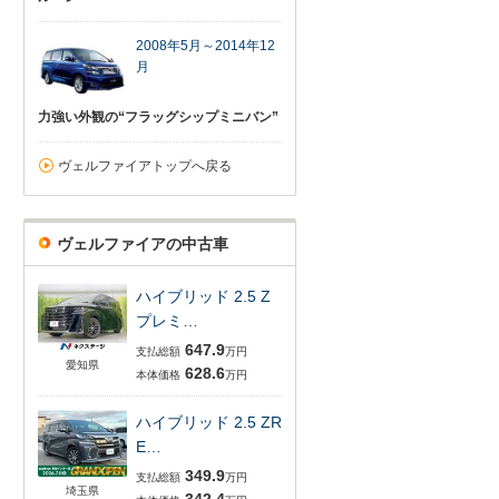
2008年5月～2014年12
月
力強い外観の“フラッグシップミニバン”
ヴェルファイアトップへ戻る
ヴェルファイアの中古車
ハイブリッド 2.5 Z
プレミ…
647.9
支払総額
万円
愛知県
628.6
本体価格
万円
ハイブリッド 2.5 ZR
E…
349.9
支払総額
万円
埼玉県