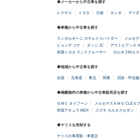
◆メーカーから中古車を探す
レクサス
トヨタ
日産
ホンダ
マツダ
◆車種から中古車を探す
ランボルギーニ ガヤルドスパイダー
メルセデ
ヒョンデ コナ
ダッジ JC
アウトビアンキ A
米国トヨタ ランドクルーザー
ボルボ 240エ
◆地域から中古車を探す
全国
北海道
東北
関東
北陸・甲信越
◆掲載物件の車種から中古車販売店を探す
ＧＭＣ タイフーン
メルセデスＡＭＧ CLEカ
米国アキュラ MDX
スズキ カルタスセダン
◆ヤリスを売却する
ヤリスの車買取・車査定