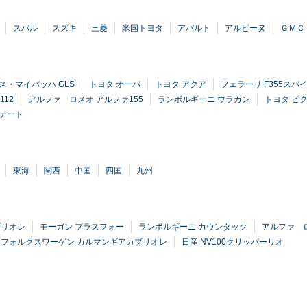
スバル
スズキ
三菱
米国トヨタ
アバルト
アルピーヌ
ＧＭＣ
ス・マイバッハ GLS
トヨタ オーパ
トヨタ アクア
フェラーリ F355スパ
112
アルファ ロメオ アルファ155
ランボルギーニ ウラカン
トヨタ ピ
ステート
東海
関西
中国
四国
九州
ブリオレ
モーガン プラスフォー
ランボルギーニ カウンタック
アルファ ロ
フォルクスワーゲン カルマンギアカブリオレ
日産 NV100クリッパーリオ