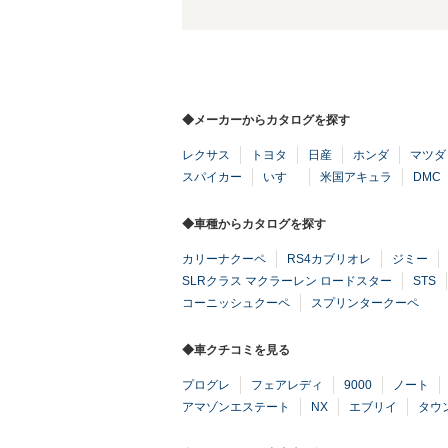
◆メーカーからカタログを探す
レクサス
トヨタ
日産
ホンダ
マツダ
スパイカー
いすゞ
米国アキュラ
DMC
◆車種からカタログを探す
カリーナクーペ
RS4カブリオレ
ジミー
SLRクラス マクラーレン ロードスター
STS
コーニッシュクーペ
スプリンタークーペ
◆車クチコミを見る
プログレ
フェアレディ
9000
ノート
アマゾンエステート
NX
エブリイ
タウ