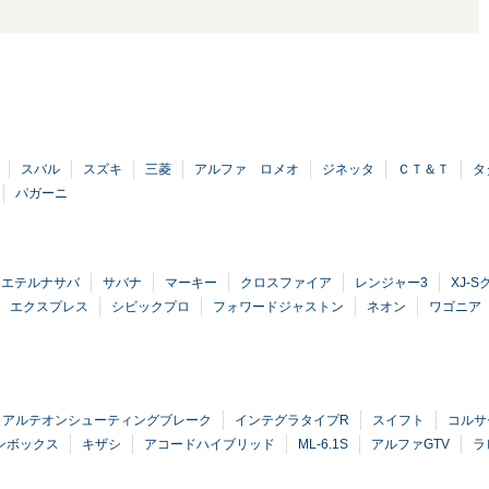
スバル
スズキ
三菱
アルファ ロメオ
ジネッタ
ＣＴ＆Ｔ
タ
パガーニ
エテルナサバ
サバナ
マーキー
クロスファイア
レンジャー3
XJ-
エクスプレス
シビックプロ
フォワードジャストン
ネオン
ワゴニア
アルテオンシューティングブレーク
インテグラタイプR
スイフト
コルサ
ンボックス
キザシ
アコードハイブリッド
ML-6.1S
アルファGTV
ラ