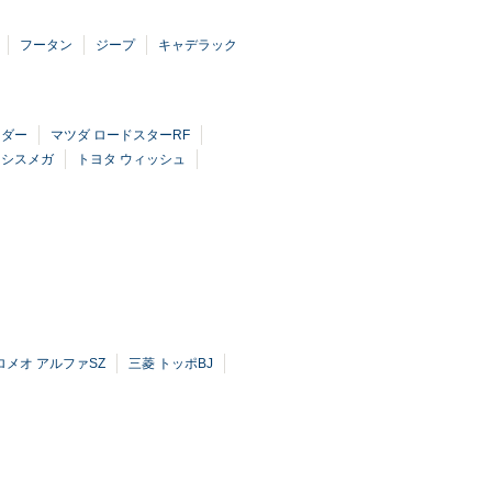
フータン
ジープ
キャデラック
イダー
マツダ ロードスターRF
クシスメガ
トヨタ ウィッシュ
メオ アルファSZ
三菱 トッポBJ