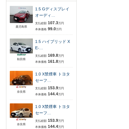
1.5 Gディスプレイ
オーディ…
107.3
支払総額
万円
鹿児島県
99.0
本体価格
万円
1.5 ハイブリッド X
E-…
169.8
支払総額
万円
秋田県
161.8
本体価格
万円
1.0 X禁煙車 トヨタ
セーフ…
153.9
支払総額
万円
奈良県
144.4
本体価格
万円
1.0 X禁煙車 トヨタ
セーフ…
153.9
支払総額
万円
奈良県
144.4
本体価格
万円