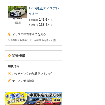
1.0 X純正ディスプレ
イオー…
142.6
支払総額
万円
埼玉県
127.9
本体価格
万円
ヤリスの中古車全てを見る
※消費税込み価格(一部、福祉車両を除く)
関連情報
燃費情報
ハッチバックの燃費ランキング
ヤリスの燃費情報