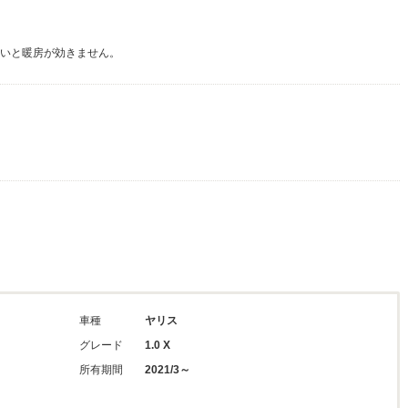
ないと暖房が効きません。
車種
ヤリス
グレード
1.0 X
所有期間
2021/3～