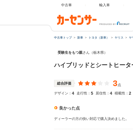
中古車
輸入車
中古車トップ
新車
トヨタ（新車）
ヤリス
ヤ
受験生をもつ親
さん（栃木県）
ハイブリッドとシートヒータ
3
総合評価
点
4
5
4
2
デザイン：
走行性：
居住性：
積載性：
良かった点
ディーラーの方の快い対応で購入決めました。