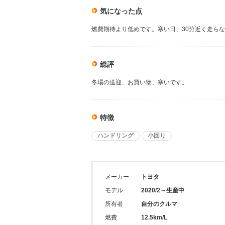
気になった点
燃費期待より低めです。寒い日、30分近く走ら
総評
冬場の送迎、お買い物、寒いです。
特徴
ハンドリング
小回り
メーカー
トヨタ
モデル
2020/2～生産中
所有者
自分のクルマ
燃費
12.5km/L