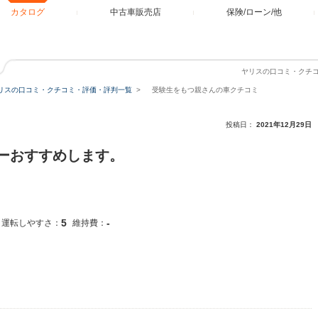
カタログ
中古車販売店
保険/ローン/他
ヤリスの口コミ・クチ
リスの口コミ・クチコミ・評価・評判一覧
受験生をもつ親さんの車クチコミ
投稿日：
2021年12月29日
ーおすすめします。
5
-
運転しやすさ：
維持費：