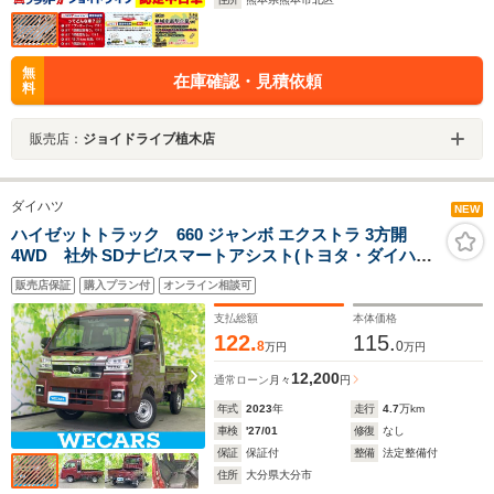
無
在庫確認・見積依頼
料
販売店：
ジョイドライブ植木店
ダイハツ
NEW
ハイゼットトラック 660 ジャンボ エクストラ 3方開
4WD 社外 SDナビ/スマートアシスト(トヨタ・ダイハ
ツ)/ドライブレコーダー 社外/ヘッドランプ
販売店保証
購入プラン付
オンライン相談可
LED/Bluetooth接続/EBD付ABS/横滑り防止装置/アイド
リングストップ
支払総額
本体価格
122.
115.
8
0
万円
万円
12,200
通常ローン
月々
円
年式
2023
年
走行
4.7
万km
車検
'27/01
修復
なし
保証
保証付
整備
法定整備付
住所
大分県大分市