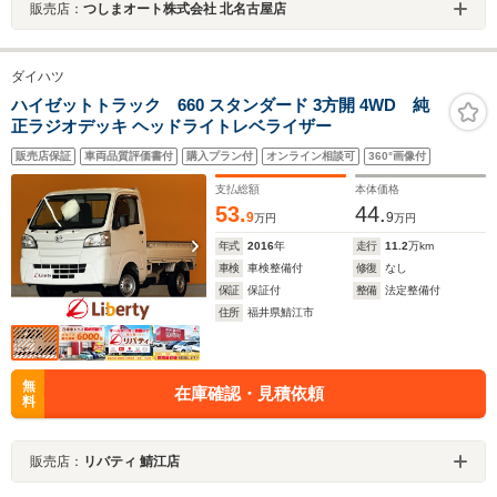
販売店：
つしまオート株式会社 北名古屋店
ダイハツ
ハイゼットトラック 660 スタンダード 3方開 4WD 純
正ラジオデッキ ヘッドライトレベライザー
販売店保証
車両品質評価書付
購入プラン付
オンライン相談可
360°画像付
支払総額
本体価格
53.
44.
9
9
万円
万円
年式
2016
年
走行
11.2
万km
車検
車検整備付
修復
なし
保証
保証付
整備
法定整備付
住所
福井県鯖江市
無
在庫確認・見積依頼
料
販売店：
リバティ 鯖江店