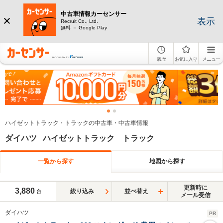
中古車情報カーセンサー
表示
Recruit Co., Ltd.
無料 － Google Play
履歴
お気に入り
メニュー
ハイゼットトラック・トラックの中古車・中古車情報
ダイハツ ハイゼットトラック トラック
一覧から探す
地図から探す
更新時に
3,880
絞り込み
並べ替え
台
メール受信
ダイハツ
PR