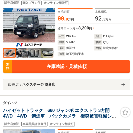
販売店保証
購入プラン付
オンライン相談可
支払総額
本体価格
99.
92.
9
3
万円
万円
8,200
通常ローン
月々
円
年式
2021
年
走行
2.1
万km
車検
'27/07
修復
なし
保証
保証付
整備
法定整備付
住所
埼玉県鴻巣市
無
在庫確認・見積依頼
料
販売店：
ネクステージ 鴻巣店
ダイハツ
ハイゼットトラック 660 ジャンボ エクストラ 3方開
4WD 4WD 禁煙車 バックカメラ 衝突被害軽減シス
テム LEDヘッドライト ETC Bluetooth
販売店保証
車両品質評価書付
オンライン相談可
支払総額
本体価格