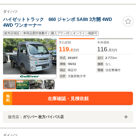
ダイハツ
ハイゼットトラック 660 ジャンボ SAIIIt 3方開 4WD
4WD ワンオーナー
販売店保証
車両品質評価書付
購入プラン付
オンライン相談可
支払総額
本体価格
119.
116.
8
8
万円
万円
年式
2018
年
走行
2.7
万km
車検
'26/11
修復
なし
保証
保証付
整備
法定整備付
住所
大阪府枚方市
無
在庫確認・見積依頼
料
販売店：
ガリバー 枚方バイパス店
ダイハツ