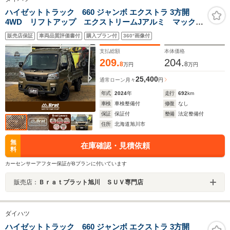
ハイゼットトラック 660 ジャンボ エクストラ 3方開
4WD リフトアップ エクストリームJアルミ マックス
トレックエクストリームRTタイヤ マッドガード 猪狩
販売店保証
車両品質評価書付
購入プラン付
360°画像付
バンパーガード ロールバー スマートアシスト
支払総額
本体価格
209.
204.
8
8
万円
万円
25,400
通常ローン
月々
円
年式
2024
年
走行
692
km
車検
車検整備付
修復
なし
保証
保証付
整備
法定整備付
住所
北海道旭川市
無
在庫確認・見積依頼
料
カーセンサーアフター保証がBプランに付いています
販売店：
Ｂｒａｔブラット旭川 ＳＵＶ専門店
ダイハツ
ハイゼットトラック 660 ジャンボ エクストラ 3方開