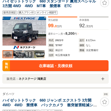
ハイゼットトラック 660 スタンダード 農用スペシャル
3方開 4WD 4WD MT車 禁煙車 ETC
販売店保証
購入プラン付
オンライン相談可
支払総額
本体価格
99.
92.
9
3
万円
万円
8,200
通常ローン
月々
円
年式
2021
年
走行
2.1
万km
車検
'27/07
修復
なし
保証
保証付
整備
法定整備付
住所
埼玉県鴻巣市
無
在庫確認・見積依頼
料
販売店：
ネクステージ 鴻巣店
ダイハツ
PR
ハイゼットトラック 660 ジャンボ エクストラ 3方開
4WD 4WD 禁煙車 バックカメラ 衝突被害軽減シス
テム LEDヘッドライト ETC Bluetooth