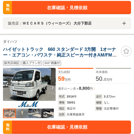
無
在庫確認・見積依頼
料
販売店：
ＷＥＣＡＲＳ（ウィーカーズ） 大分下郡店
ダイハツ
ハイゼットトラック 660 スタンダード 3方開 1オーナ
ー・エアコン・パワステ・純正スピーカー付きAM/FMラ
ジオ・エアバック・シートバックホルダー
販売店保証
購入プラン付
360°画像付
支払総額
本体価格
59
50.
0
万円
万円
8,800
通常ローン
月々
円
年式
2016
年
走行
3.2
万km
車検
'28/01
修復
なし
保証
保証付
整備
法定整備付
住所
兵庫県姫路市
無
在庫確認・見積依頼
料