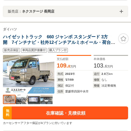
販売店：
ネクステージ 長岡店
ダイハツ
ハイゼットトラック 660 ジャンボ スタンダード 3方
開 7インチナビ・社外12インチアルミホイール・荷台ゴ
ムマット・ドアバイザー・ブリムカバー・パーキングセ
販売店保証
車両品質評価書付
購入プラン付
ンサー・ヘッドライトレベライザー・オートライト・オ
ートハイビーム・ワンオーナー
支払総額
本体価格
109.
103.
8
6
万円
万円
年式
2023
年
走行
2.0
万km
車検
'27/09
修復
なし
保証
保証付
整備
法定整備無
住所
愛媛県四国中央市
無
在庫確認・見積依頼
料
カーセンサーアフター保証がAプランに付いています