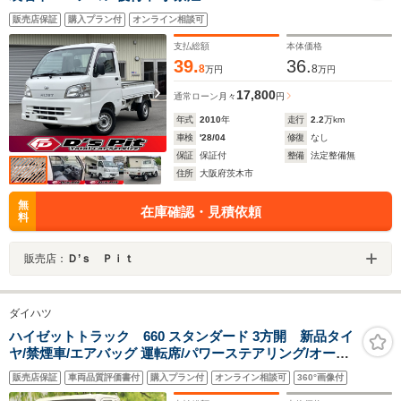
販売店保証
購入プラン付
オンライン相談可
支払総額
本体価格
39.
36.
8
8
万円
万円
17,800
通常ローン
月々
円
年式
2010
年
走行
2.2
万km
車検
'28/04
修復
なし
保証
保証付
整備
法定整備無
住所
大阪府茨木市
無
在庫確認・見積依頼
料
販売店：
Ｄ’ｓ Ｐｉｔ
ダイハツ
ハイゼットトラック 660 スタンダード 3方開 新品タイ
ヤ/禁煙車/エアバッグ 運転席/パワーステアリング/オート
ライト/ワンオーナー/マニュアルエアコン/取扱説明書/ユ
販売店保証
車両品質評価書付
購入プラン付
オンライン相談可
360°画像付
ーザー買取車/アクセサリーソケット/ラジオ