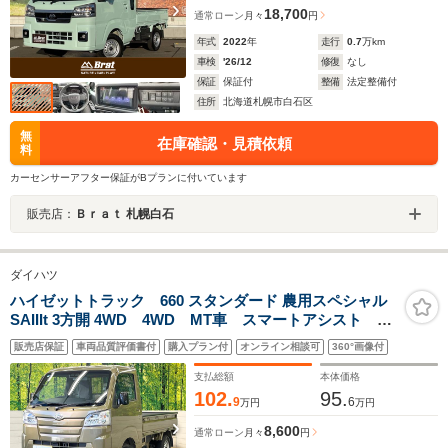
18,700
通常ローン
月々
円
年式
2022
年
走行
0.7
万km
車検
'26/12
修復
なし
保証
保証付
整備
法定整備付
住所
北海道札幌市白石区
無
在庫確認・見積依頼
料
カーセンサーアフター保証がBプランに付いています
販売店：
Ｂｒａｔ 札幌白石
ダイハツ
ハイゼットトラック 660 スタンダード 農用スペシャル
SAIIIt 3方開 4WD 4WD MT車 スマートアシスト ク
リアランスソナー LEDヘッド オートライト ヘッド
販売店保証
車両品質評価書付
購入プラン付
オンライン相談可
360°画像付
ライトレベライザー 三方開 オーディオ
支払総額
本体価格
102.
95.
9
6
万円
万円
8,600
通常ローン
月々
円