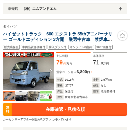
販売店：
（株）エムアンドエム
ダイハツ
ハイゼットトラック 660 エクストラ 55thアニバーサリ
ー ゴールドエディション 3方開 厳選中古車 禁煙車
ローン条件付新品DAドラレコETC 三方開 AM/FMラ
販売店保証
車両品質評価書付
購入プラン付
オンライン相談可
360°画像付
ジオ CDプレイヤー CVT
支払総額
本体価格
79.
71.
8
0
万円
万円
6,800
通常ローン
月々
円
年式
2015
年
走行
0.5
万km
車検
'27/07
修復
なし
保証
保証付
整備
法定整備付
住所
愛知県北名古屋市
無
在庫確認・見積依頼
料
カーセンサーアフター保証がAプランに付いています