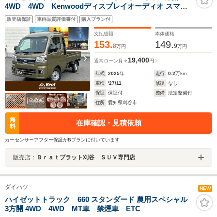
4WD 4WD Kenwoodディスプレイオーディオ スマー
トアシスト LEDヘッドライト フォグランプ 荷台ラ
販売店保証
車両品質評価書付
購入プラン付
イト 電動格納ミラー スマートキー プッシュスター
ト PanasonicETC 衝突軽減ブレーキ カラードドアミ
支払総額
本体価格
ラー
153.
149.
8
9
万円
万円
19,400
通常ローン
月々
円
年式
2025
年
走行
0.2
万km
車検
'27/11
修復
なし
保証
保証付
整備
法定整備付
住所
愛知県刈谷市
無
在庫確認・見積依頼
料
カーセンサーアフター保証がBプランに付いています
販売店：
Ｂｒａｔブラット刈谷 ＳＵＶ専門店
ダイハツ
NEW
ハイゼットトラック 660 スタンダード 農用スペシャル
3方開 4WD 4WD MT車 禁煙車 ETC