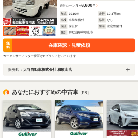
6,600
通常ローン
月々
円
年式
2016
年
走行
10.4
万km
車検
車検整備付
修復
なし
保証
保証付
整備
法定整備付
住所
和歌山県和歌山市
無
在庫確認・見積依頼
料
カーセンサーアフター保証がBプランに付いています
販売店：
大谷自動車株式会社 和歌山店
あなたにおすすめの中古車
［PR］