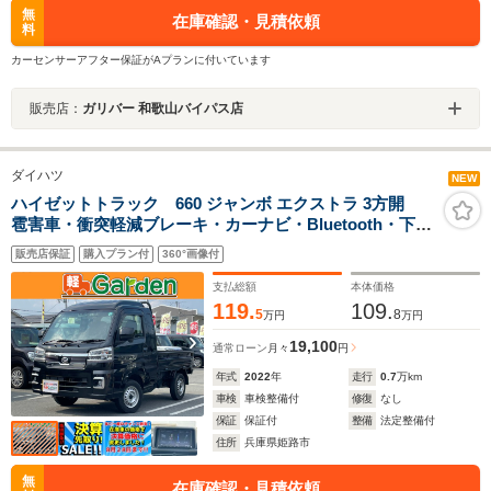
無
在庫確認・見積依頼
料
カーセンサーアフター保証がAプランに付いています
販売店：
ガリバー 和歌山バイパス店
ダイハツ
NEW
ハイゼットトラック 660 ジャンボ エクストラ 3方開
雹害車・衝突軽減ブレーキ・カーナビ・Bluetooth・下取
直売・ワンオーナー・ワンセグTV・CD再生・スマートキ
販売店保証
購入プラン付
360°画像付
ー&プッシュスタート・ベンチシート・ルームクリーニン
グ!
支払総額
本体価格
119.
109.
5
8
万円
万円
19,100
通常ローン
月々
円
年式
2022
年
走行
0.7
万km
車検
車検整備付
修復
なし
保証
保証付
整備
法定整備付
住所
兵庫県姫路市
無
在庫確認・見積依頼