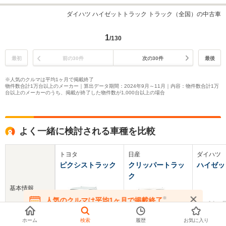
ダイハツ ハイゼットトラック トラック（全国）の中古車
1
/130
最初
前の30件
次の30件
最後
※人気のクルマは平均1ヶ月で掲載終了
物件数合計1万台以上のメーカー｜算出データ期間：2024年9月～11月｜内容：物件数合計1万
台以上のメーカーのうち、掲載が終了した物件数が1,000台以上の場合
よく一緒に検討される車種を比較
トヨタ
日産
ダイハツ
ピクシストラック
クリッパートラッ
ハイゼッ
ク
基本情報
※
人気のクルマは平均1ヶ月で掲載終了
在庫が無くなる前にお問い合わせください
ホーム
検索
履歴
お気に入り