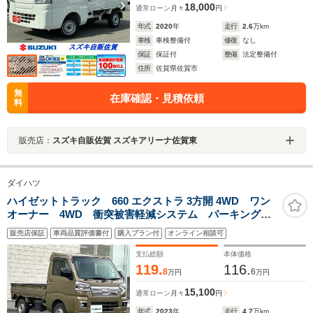
18,000
通常ローン
月々
円
年式
2020
年
走行
2.6
万km
車検
車検整備付
修復
なし
保証
保証付
整備
法定整備付
住所
佐賀県佐賀市
無
在庫確認・見積依頼
料
販売店：
スズキ自販佐賀 スズキアリーナ佐賀東
ダイハツ
ハイゼットトラック 660 エクストラ 3方開 4WD ワン
オーナー 4WD 衝突被害軽減システム パーキングア
シスト リアデフロック 荷台作業灯スイッチ プッ
販売店保証
車両品質評価書付
購入プラン付
オンライン相談可
シュスタート スペアキー1本 LEDヘッドライト オー
トライト Wエアバック
支払総額
本体価格
119.
116.
8
6
万円
万円
15,100
通常ローン
月々
円
年式
2023
年
走行
4.7
万km