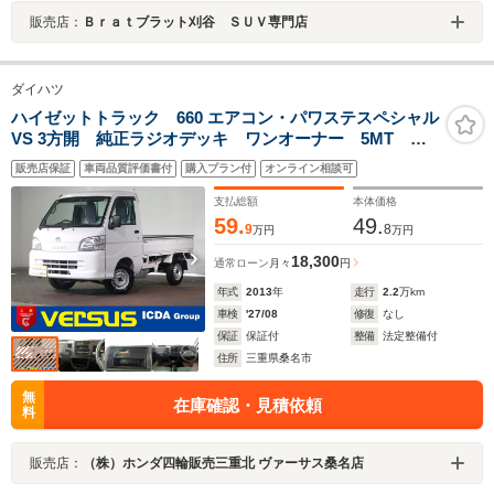
販売店：
Ｂｒａｔブラット刈谷 ＳＵＶ専門店
ダイハツ
ハイゼットトラック 660 エアコン・パワステスペシャル
VS 3方開 純正ラジオデッキ ワンオーナー 5MT エ
アコン パワーステアリング スペアーキー
販売店保証
車両品質評価書付
購入プラン付
オンライン相談可
支払総額
本体価格
59.
49.
9
8
万円
万円
18,300
通常ローン
月々
円
年式
2013
年
走行
2.2
万km
車検
'27/08
修復
なし
保証
保証付
整備
法定整備付
住所
三重県桑名市
無
在庫確認・見積依頼
料
販売店：
（株）ホンダ四輪販売三重北 ヴァーサス桑名店