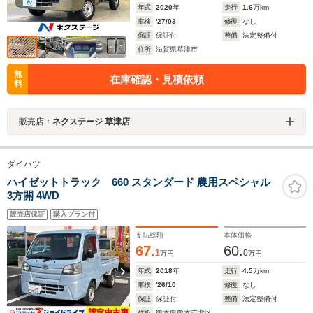
年式
2020
年
走行
1.6
万km
車検
'27/03
修復
なし
保証
保証付
整備
法定整備付
住所
滋賀県草津市
無
在庫確認・見積依頼
料
販売店：
ネクステージ 草津店
ダイハツ
ハイゼットトラック 660 スタンダード 農用スペシャル
3方開 4WD
販売店保証
購入プラン付
支払総額
本体価格
67.
60.
1
0
万円
万円
年式
2018
年
走行
4.5
万km
車検
'26/10
修復
なし
保証
保証付
整備
法定整備付
住所
熊本県熊本市北区