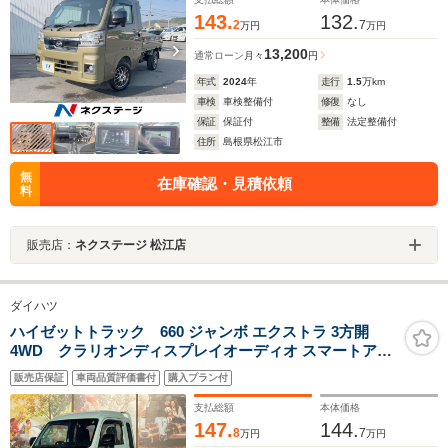
143.
132.
2
7
万円
万円
13,200
通常ローン
月々
円
年式
2024
年
走行
1.5
万km
車検
車検整備付
修復
なし
保証
保証付
整備
法定整備付
住所
島根県松江市
無
在庫確認・見積依頼
料
販売店：
ネクステージ 松江店
ダイハツ
ハイゼットトラック 660 ジャンボ エクストラ 3方開
4WD クラリオンディスプレイオーディオ スマートアシ
スト リアデフロック 横滑り防止 リアコーナーセンサー
販売店保証
車両品質評価書付
購入プラン付
純正LEDヘッドライト 純正フォグランプ オートライト 横
滑り防止 アイドリングストップ スマートキー
支払総額
本体価格
147.
144.
8
7
万円
万円