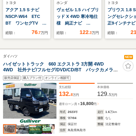
トヨタ
ホンダ
トヨタ
アクア 1.5 S ナビ
ヴェゼル 1.5 ハイブリ
プリウス 1.8 
NSCP-W64 ETC
ッド X 4WD 寒冷地仕
ングセレクショ
BT ワンセグTV ス
様 純正ナビ
正9インチナ
マートキー スペアキ
Bluetooth フルセ
Bluetooth
76
122
2
総額：
.7
万円
総額：
.3
万円
総額：
ー プッシュスター
グ バックカメラ ビ
グ トヨタセ
ト オートライト 横
ルトインETC スマー
センス 衝突
滑り防止 フロアマッ
トキー スペアキー
ーンアシスト
ダイハツ
ト ドアバイザー
カメラ ETC
NEW
EVMODE パワース
クレザーシー
ハイゼットトラック 660 エクストラ 3方開 4WD
4WD 社外ナビ/フルセグ/DVD/CD/BT バックカメラ
テアリング パワーウ
シートヒータ
ETC スマートアシスト LEDライト メッキグリル
ィンドウ
きステアリン
販売店保証
購入プラン付
オンライン相談可
4WD切替スイッチ 社外14インチAW プッシュスター
フロアマット
ト メッキパーツ LED作業灯
支払総額
本体価格
132.
129.
8
5
万円
万円
16,800
通常ローン
月々
円
年式
2023
年
走行
1.6
万km
車検
'27/04
修復
なし
保証
保証付
整備
法定整備付
住所
鳥取県鳥取市