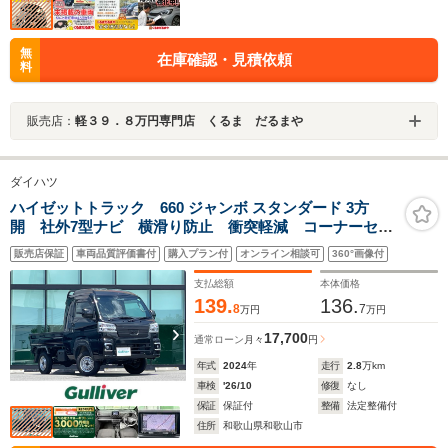
無
在庫確認・見積依頼
料
販売店：
軽３９．８万円専門店 くるま だるまや
ダイハツ
ハイゼットトラック 660 ジャンボ スタンダード 3方
開 社外7型ナビ 横滑り防止 衝突軽減 コーナーセン
サー Aスト 荷台作業灯 Pスタ ETC スペアキー
販売店保証
車両品質評価書付
購入プラン付
オンライン相談可
360°画像付
スマートキー パワーウィンドウ 純正フロアマット
オートライト フォグランプ LEDヘッドライト
支払総額
本体価格
139.
136.
8
7
万円
万円
17,700
通常ローン
月々
円
年式
2024
年
走行
2.8
万km
車検
'26/10
修復
なし
保証
保証付
整備
法定整備付
住所
和歌山県和歌山市