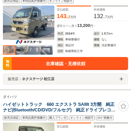
販売店保証
車両品質評価書付
オンライン相談可
支払総額
本体価格
143.
132.
2
7
万円
万円
13,200
通常ローン
月々
円
年式
2024
年
走行
1.5
万km
車検
車検整備付
修復
なし
保証
保証付
整備
法定整備付
住所
島根県松江市
無
在庫確認・見積依頼
料
販売店：
ネクステージ 松江店
ダイハツ
ハイゼットトラック 660 エクストラ SAIIIt 3方開 純正
ナビ(Bluetooth/CD/DVD/フルセグ) 純正ドライブレコー
ダー ETC プリクラッシュセーフティー 横滑り防止
販売店保証
車両品質評価書付
購入プラン付
オンライン相談可
360°画像付
装置 フォグランプ
支払総額
本体価格