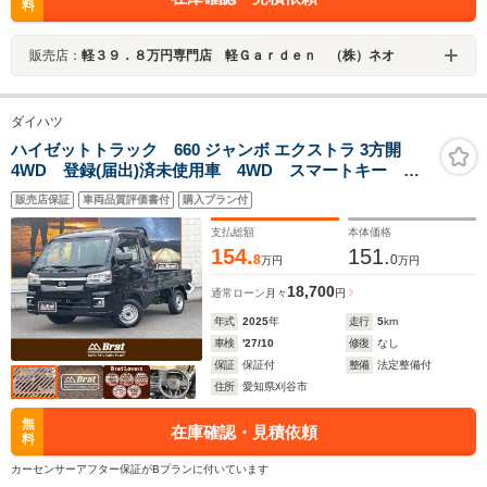
料
販売店：
軽３９．８万円専門店 軽Ｇａｒｄｅｎ （株）ネオ
ダイハツ
ハイゼットトラック 660 ジャンボ エクストラ 3方開
4WD 登録(届出)済未使用車 4WD スマートキー プ
ッシュスタート 荷台灯 LEDヘッドライト フロント
販売店保証
車両品質評価書付
購入プラン付
フォグランプ ラバーフロアマット スマートアシス
ト CVT カラーパック オートマ パワーウィンドゥ
支払総額
本体価格
エアコン
154.
151.
8
0
万円
万円
18,700
通常ローン
月々
円
年式
2025
年
走行
5
km
車検
'27/10
修復
なし
保証
保証付
整備
法定整備付
住所
愛知県刈谷市
無
在庫確認・見積依頼
料
カーセンサーアフター保証がBプランに付いています