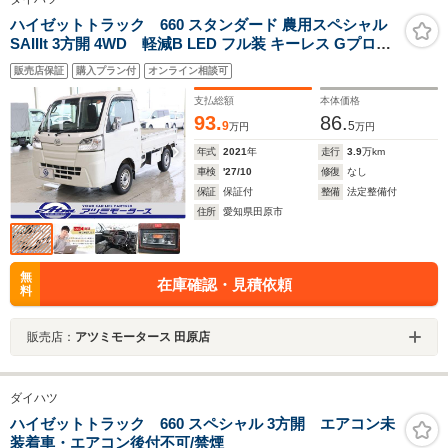
ハイゼットトラック 660 スタンダード 農用スペシャル
SAIIIt 3方開 4WD 軽減B LED フル装 キーレス Gプロテ
クター
販売店保証
購入プラン付
オンライン相談可
支払総額
本体価格
93.
86.
9
5
万円
万円
年式
2021
年
走行
3.9
万km
車検
'27/10
修復
なし
保証
保証付
整備
法定整備付
住所
愛知県田原市
無
在庫確認・見積依頼
料
販売店：
アツミモータース 田原店
ダイハツ
ハイゼットトラック 660 スペシャル 3方開 エアコン未
装着車・エアコン後付不可/禁煙