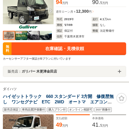
94
90.
5
万円
万円
12,300
通常ローン
月々
円
年式
2019
年
走行
4.1
万km
車検
'27/09
修復
なし
保証
保証付
整備
法定整備付
住所
千葉県木更津市
無
在庫確認・見積依頼
料
カーセンサーアフター保証がBプランに付いています
販売店：
ガリバー 木更津金田店
ダイハツ
ハイゼットトラック 660 スタンダード 3方開 修復歴無
し ワンセグナビ ETC 2WD オートマ エアコン
パワステ
販売店保証
車両品質評価書付
購入プラン付
オンライン相談可
360°画像付
支払総額
本体価格
49
41.
5
万円
万円