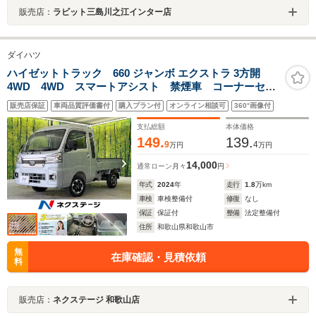
販売店：
ラビット三島川之江インター店
ダイハツ
ハイゼットトラック 660 ジャンボ エクストラ 3方開
4WD 4WD スマートアシスト 禁煙車 コーナーセン
サー エアコン LEDヘッドライト＆フォグライト
販売店保証
車両品質評価書付
購入プラン付
オンライン相談可
360°画像付
LED大型荷台作業灯 3方開荷台 スマートキー＆プッシ
ュスタート オーディオ
支払総額
本体価格
149.
139.
9
4
万円
万円
14,000
通常ローン
月々
円
年式
2024
年
走行
1.8
万km
車検
車検整備付
修復
なし
保証
保証付
整備
法定整備付
住所
和歌山県和歌山市
無
在庫確認・見積依頼
料
販売店：
ネクステージ 和歌山店