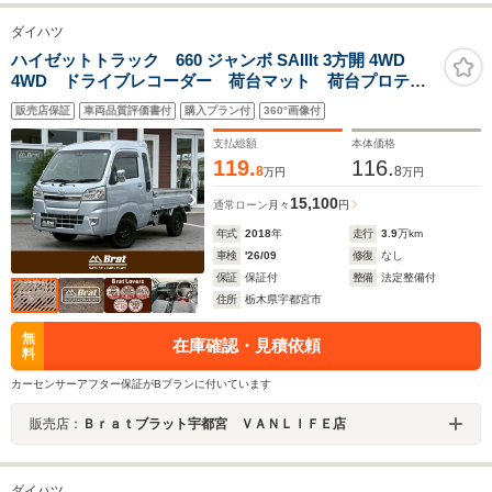
ダイハツ
ハイゼットトラック 660 ジャンボ SAIIIt 3方開 4WD
4WD ドライブレコーダー 荷台マット 荷台プロテク
ター 社外アルミホイール 作業灯 横滑り防止装置
販売店保証
車両品質評価書付
購入プラン付
360°画像付
衝突被害軽減ブレーキ LEDヘッドランプ フロントフ
ォグランプ 純正フロアマット
支払総額
本体価格
119.
116.
8
8
万円
万円
15,100
通常ローン
月々
円
年式
2018
年
走行
3.9
万km
車検
'26/09
修復
なし
保証
保証付
整備
法定整備付
住所
栃木県宇都宮市
無
在庫確認・見積依頼
料
カーセンサーアフター保証がBプランに付いています
販売店：
Ｂｒａｔブラット宇都宮 ＶＡＮＬＩＦＥ店
ダイハツ