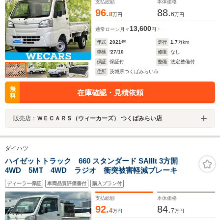
支払総額
本体価格
96.
88.
8
6
万円
万円
13,600
通常ローン
月々
円
年式
2021
年
走行
1.7
万km
車検
'27/10
修復
なし
保証
保証付
整備
法定整備付
住所
茨城県つくばみらい市
無
在庫確認・見積依頼
料
販売店：
ＷＥＣＡＲＳ（ウィーカーズ） つくばみらい店
ダイハツ
ハイゼットトラック 660 スタンダード SAIIIt 3方開
4WD 5MT 4WD ラジオ 衝突被害軽減ブレーキ
ディーラー保証
車両品質評価書付
購入プラン付
支払総額
本体価格
92.
84.
4
7
万円
万円