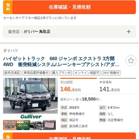
無
在庫確認・見積依頼
料
カーセンサーアフター保証がBプランに付いています
販売店：
ガリバー 鳥取店
ダイハツ
ハイゼットトラック 660 ジャンボ エクストラ 3方開
4WD 衝突軽減システム/.レーンキープアシスト/アダプ
ティブドライビングビーム/誤発進抑制制御機能/社外7イ
販売店保証
車両品質評価書付
購入プラン付
オンライン相談可
360°画像付
ンチメモリーナビ/荷台作業灯/荷台ゴムマット/LEDヘッド
ライト/オートライト/フォグランプ
支払総額
本体価格
146.
141.
8
8
万円
万円
18,500
通常ローン
月々
円
年式
2022
年
走行
3.9
万km
車検
車検整備付
修復
なし
保証
保証付
整備
法定整備付
住所
新潟県三条市
無