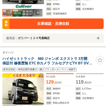
車検
'27/01
修復
なし
保証
保証付
整備
法定整備付
住所
茨城県鹿嶋市
無
在庫確認・見積依頼
料
販売店：
ガリバー １２４号鹿嶋店
ダイハツ
ハイゼットトラック 660 ジャンボ エクストラ 3方開
保証付 修復歴無 ETC Bカメラ フルセグナビTV BT DVD
CD LEDオ-トライト/フォグ 衝突軽減B ESC クリソナ Pス
販売店保証
車両品質評価書付
購入プラン付
オンライン相談可
タ-ト Aストップ スマ-トキ- 電格ミラ- 黒革調シ-トカバ-
荷台作業灯 エアコン パワステ パワ-ウィンドウ
支払総額
本体価格
129.
119.
8
8
万円
万円
年式
2023
年
走行
1.7
万km
車検
'27/10
修復
なし
保証
保証付
整備
法定整備付
住所
和歌山県岩出市