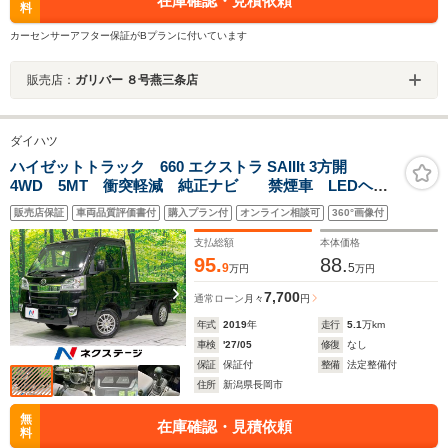
在庫確認・見積依頼
料
カーセンサーアフター保証がBプランに付いています
販売店：
ガリバー ８号燕三条店
ダイハツ
ハイゼットトラック 660 エクストラ SAIIIt 3方開
4WD 5MT 衝突軽減 純正ナビ 禁煙車 LEDヘッ
ド＆フォグ ETC Bluetooth CD/DVD再生 バックカ
販売店保証
車両品質評価書付
購入プラン付
オンライン相談可
360°画像付
メラ ドラレコ USB入力端子 リモコンキー エアコ
ン ヘッドライトレベライザ
支払総額
本体価格
95.
88.
9
5
万円
万円
7,700
通常ローン
月々
円
年式
2019
年
走行
5.1
万km
車検
'27/05
修復
なし
保証
保証付
整備
法定整備付
住所
新潟県長岡市
無
在庫確認・見積依頼
料