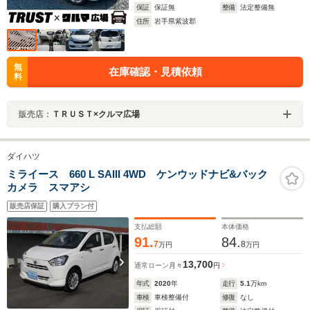
保証
保証無
整備
法定整備無
住所
岩手県紫波郡
無
在庫確認・見積依頼
料
販売店：
ＴＲＵＳＴ×クルマ広場
ダイハツ
ミライース 660 L SAIII 4WD ケンウッドナビ&バック
カメラ スマアシ
販売店保証
購入プラン付
支払総額
本体価格
91.
84.
7
8
万円
万円
13,700
通常ローン
月々
円
年式
2020
年
走行
5.1
万km
車検
車検整備付
修復
なし