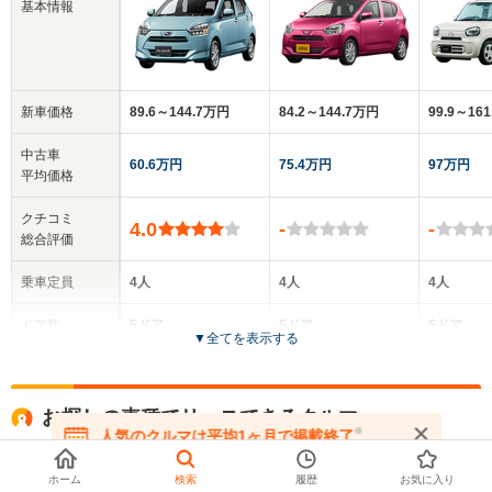
基本情報
新車価格
89.6～144.7万円
84.2～144.7万円
99.9～16
中古車
60.6万円
75.4万円
97万円
平均価格
クチコミ
4.0
-
-
総合評価
乗車定員
4人
4人
4人
ドア数
5ドア
5ドア
5ドア
▼
全てを表示する
全高
全高
全
1.5m～1.51m
1.5m～1.51m
1.
お探しの車種でリースできるクルマ
※
人気のクルマは平均1ヶ月で掲載終了
在庫が無くなる前にお問い合わせください
ダイハツ
ホーム
検索
履歴
お気に入り
全幅
全幅
全