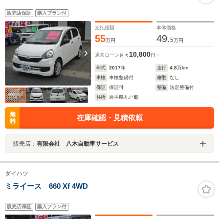
販売店保証
購入プラン付
支払総額
本体価格
55
49.
5
万円
万円
10,800
通常ローン
月々
円
年式
2017
年
走行
4.8
万km
車検
車検整備付
修復
なし
保証
保証付
整備
法定整備付
住所
岩手県九戸郡
無
在庫確認・見積依頼
料
販売店：
有限会社 八木自動車サービス
ダイハツ
ミライース 660 Xf 4WD
販売店保証
購入プラン付