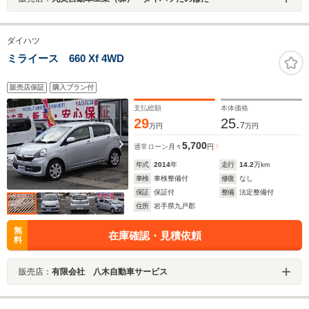
ダイハツ
ミライース 660 Xf 4WD
販売店保証
購入プラン付
支払総額
本体価格
29
25.
7
万円
万円
5,700
通常ローン
月々
円
年式
2014
年
走行
14.2
万km
車検
車検整備付
修復
なし
保証
保証付
整備
法定整備付
住所
岩手県九戸郡
無
在庫確認・見積依頼
料
販売店：
有限会社 八木自動車サービス