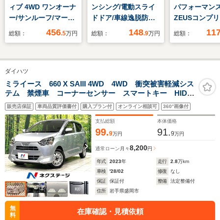
ィブ 4WD ワンオーナ
ンシング/電動スライ
パフォーマンス
ー/サンルーフ/マーク
ドドア/車線逸脱防止
ZEUSコンプ
レビンソン 白本革/
支援システム/ヘッド
ー 22インチ
456
148
11
総額：
.5
万円
総額：
.9
万円
総額：
ホワイトレザー/レク
ランプ LED/EBD付
イール パノラ
サスセーフティシステ
ABS/アイドリングス
フ デジタルイ
ム+A/4WD/パノラミ
トップ/禁煙車/衝突安
ミラー オレン
ダイハツ
ックビューモニター/
全ボディ/パワーウイ
リパー 輻射ヒ
プリクラッシュセーフ
ンドウ/エンジンスタ
ルーフレール 
ミライース 660 X SAIII 4WD 4WD 衝突被害軽減シス
テム 禁煙車 コーナーセンサー スマートキー HIDヘ
ティ/デジタルインナ
ートボタン
ヒーター パノ
ッド オートハイビーム オートライト CD 電動格納
ーミラー/ブラインド
クビューモニ
販売店保証
車両品質評価書付
購入プラン付
オンライン相談可
360°画像付
ミラー アイドリングストップ パワーウィンドウ ド
スポットモニター
アバイザー
支払総額
本体価格
99.
91.
9
9
万円
万円
8,200
通常ローン
月々
円
年式
2023
年
走行
2.8
万km
車検
'28/02
修復
なし
保証
保証付
整備
法定整備付
住所
岩手県盛岡市
無
在庫確認・見積依頼
料