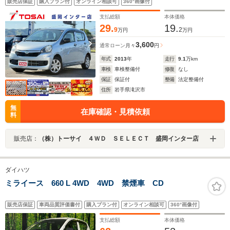
販売店保証
購入プラン付
オンライン相談可
360°画像付
タイヤ車載
支払総額
本体価格
29.
19.
9
2
万円
万円
3,600
通常ローン
月々
円
年式
2013
年
走行
9.1
万km
車検
車検整備付
修復
なし
保証
保証付
整備
法定整備付
住所
岩手県滝沢市
無
在庫確認・見積依頼
料
販売店：
（株）トーサイ ４ＷＤ ＳＥＬＥＣＴ 盛岡インター店
ダイハツ
ミライース 660 L 4WD 4WD 禁煙車 CD
販売店保証
車両品質評価書付
購入プラン付
オンライン相談可
360°画像付
支払総額
本体価格