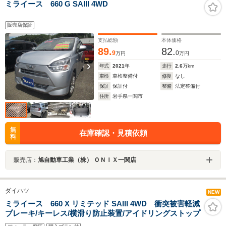
ミライース 660 G SAIII 4WD
販売店保証
支払総額
本体価格
89.
82.
9
0
万円
万円
年式
2021
年
走行
2.6
万km
車検
車検整備付
修復
なし
保証
保証付
整備
法定整備付
住所
岩手県一関市
無
在庫確認・見積依頼
料
販売店：
旭自動車工業（株） ＯＮＩＸ一関店
ダイハツ
NEW
ミライース 660 X リミテッド SAIII 4WD 衝突被害軽減
ブレーキ/キーレス/横滑り防止装置/アイドリングストップ