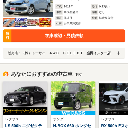
年式
2013
年
走行
9.1
万km
車検
車検整備付
修復
なし
保証
保証付
整備
法定整備付
住所
岩手県滝沢市
無
在庫確認・見積依頼
料
販売店：
（株）トーサイ ４ＷＤ ＳＥＬＥＣＴ 盛岡インター店
あなたにおすすめの中古車
［PR］
レクサス
ホンダ
レクサス
LS 500h エグゼクテ
N-BOX 660 ホンダセ
RX 500h F