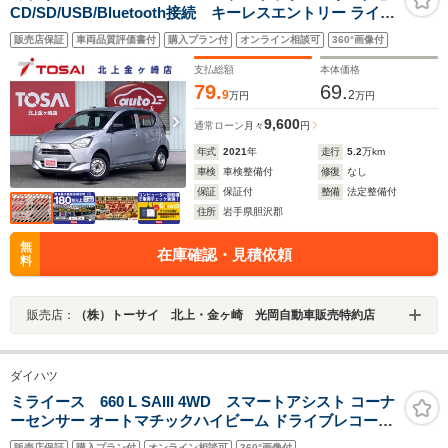
CD/SD/USB/Bluetooth接続 キーレスエントリー ライト
レベライザー リアワイパ- 電動格納ドアミラー 社外ドラ
販売店保証
車両品質評価書付
購入プラン付
オンライン相談可
360°画像付
レコ ETC スマートアシストIII オートライト オートハイ
ビーム
支払総額
本体価格
79.
69.
9
2
万円
万円
9,600
通常ローン
月々
円
年式
2021
年
走行
5.2
万km
車検
車検整備付
修復
なし
保証
保証付
整備
法定整備付
住所
岩手県胆沢郡
無
在庫確認・見積依頼
料
販売店：
（株）トーサイ 北上・金ヶ崎 光岡自動車販売特約店
ダイハツ
ミライース 660 L SAIII 4WD スマートアシスト コーナ
ーセンサー オートマチックハイビーム ドライブレコーダ
ー アイドリングストップ CD再生機能付オーディオ 横滑
販売店保証
購入プラン付
オンライン相談可
360°画像付