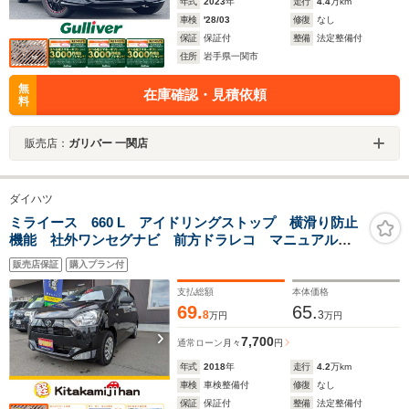
年式
2023
年
走行
4.4
万km
車検
'28/03
修復
なし
保証
保証付
整備
法定整備付
住所
岩手県一関市
無
在庫確認・見積依頼
料
販売店：
ガリバー 一関店
ダイハツ
ミライース 660 L アイドリングストップ 横滑り防止
機能 社外ワンセグナビ 前方ドラレコ マニュアルエ
アコン ヘッドライトレベライザー
販売店保証
購入プラン付
支払総額
本体価格
69.
65.
8
3
万円
万円
7,700
通常ローン
月々
円
年式
2018
年
走行
4.2
万km
車検
車検整備付
修復
なし
保証
保証付
整備
法定整備付