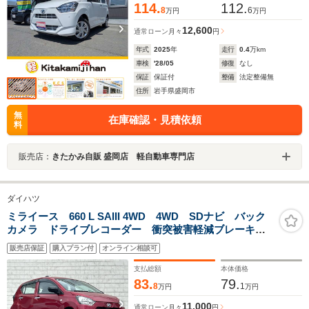
114.
112.
8
6
万円
万円
12,600
通常ローン
月々
円
年式
2025
年
走行
0.4
万km
車検
'28/05
修復
なし
保証
保証付
整備
法定整備無
住所
岩手県盛岡市
無
在庫確認・見積依頼
料
販売店：
きたかみ自販 盛岡店 軽自動車専門店
ダイハツ
ミライース 660 L SAIII 4WD 4WD SDナビ バック
カメラ ドライブレコーダー 衝突被害軽減ブレーキ
レーンキープアシスト 横滑り防止 コナーセンサー
販売店保証
購入プラン付
オンライン相談可
冬タイヤ4本車載 フロアマット ドアバイザー
支払総額
本体価格
83.
79.
8
1
万円
万円
11,000
通常ローン
月々
円