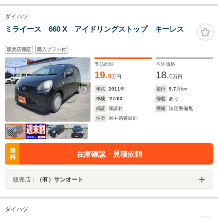
ダイハツ
ミライース 660 X アイドリングストップ キーレス
販売店保証
購入プラン付
支払総額
本体価格
19.
18.
8
0
万円
万円
年式
2011
年
走行
9.7
万km
車検
'27/03
修復
あり
保証
保証付
整備
法定整備無
住所
岩手県紫波郡
無
在庫確認・見積依頼
料
販売店：
（有）サンオート
ダイハツ