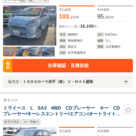
ディーラー保証
購入プラン付
支払総額
本体価格
103.
95.
2
8
万円
万円
16,100
通常ローン
月々
円
年式
2023
年
走行
0.6
万km
車検
車検整備付
修復
なし
保証
保証付
整備
法定整備付
住所
岩手県盛岡市
無
在庫確認・見積依頼
料
販売店：
トヨタカローラ岩手（株） Ｕ－ＭＡＸ盛南
ダイハツ
ミライース L SA3 4WD CDプレーヤー キー CD
プレーヤー/キーレスエントリー/エアコン/オートライト/
アイドリングストップ/横滑り防止装置/アルミホイール/衝
販売店保証
360°画像付
突被害軽減ブレーキ/保証付販売車
支払総額
本体価格