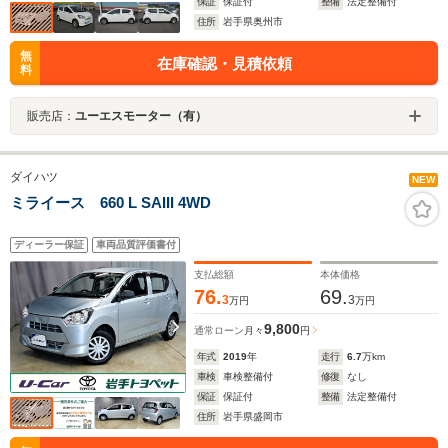
保証
保証付
整備
法定整備付
住所
岩手県奥州市
無
在庫確認・見積依頼
料
販売店：
ユーエスモーター（有）
ダイハツ
NEW
ミライース 660 L SAIII 4WD
ディーラー保証
車両品質評価書付
支払総額
本体価格
76.
69.
3
3
万円
万円
9,800
通常ローン
月々
円
年式
2019
年
走行
6.7
万km
車検
車検整備付
修復
なし
保証
保証付
整備
法定整備付
住所
岩手県盛岡市