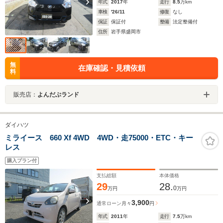
年式
2017
年
走行
8.5
万km
車検
'26/11
修復
なし
保証
保証付
整備
法定整備付
住所
岩手県盛岡市
無
在庫確認・見積依頼
料
販売店：
よんだぶランド
ダイハツ
ミライース 660 Xf 4WD 4WD・走75000・ETC・キー
レス
購入プラン付
支払総額
本体価格
29
28.
0
万円
万円
3,900
通常ローン
月々
円
年式
2011
年
走行
7.5
万km