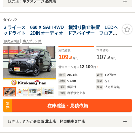
販売店：
ネクステージ 盛岡店
ダイハツ
ミライース 660 X SAIII 4WD 横滑り防止装置 LEDヘ
ッドライト 2DINオーディオ ドアバイザー フロアマ
ット コーナーセンサー
販売店保証
購入プラン付
支払総額
本体価格
109.
107.
8
6
万円
万円
12,100
通常ローン
月々
円
年式
2024
年
走行
1.2
万km
車検
'27/09
修復
なし
保証
保証付
整備
法定整備無
住所
岩手県北上市
無
在庫確認・見積依頼
料
販売店：
きたかみ自販 北上店 軽自動車専門店