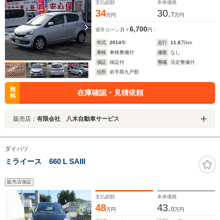
支払総額
本体価格
34
30.
7
万円
万円
6,700
通常ローン
月々
円
年式
2014
年
走行
11.8
万km
車検
車検整備付
修復
なし
保証
保証付
整備
法定整備付
住所
岩手県九戸郡
無
在庫確認・見積依頼
料
販売店：
有限会社 八木自動車サービス
ダイハツ
ミライース 660 L SAIII
販売店保証
支払総額
本体価格
48
43.
0
万円
万円