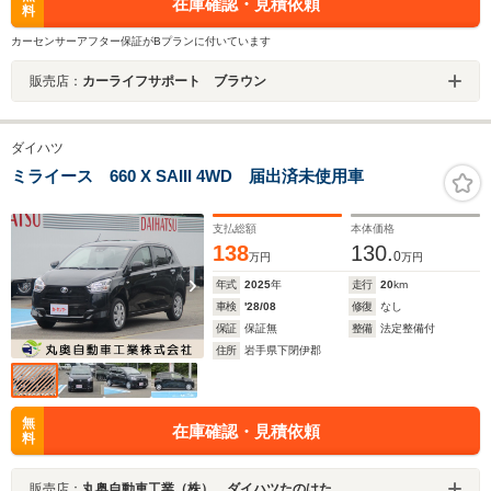
在庫確認・見積依頼
料
カーセンサーアフター保証がBプランに付いています
販売店：
カーライフサポート ブラウン
ダイハツ
ミライース 660 X SAIII 4WD 届出済未使用車
支払総額
本体価格
138
130.
0
万円
万円
年式
2025
年
走行
20
km
車検
'28/08
修復
なし
保証
保証無
整備
法定整備付
住所
岩手県下閉伊郡
無
在庫確認・見積依頼
料
販売店：
丸奥自動車工業（株） ダイハツたのはた