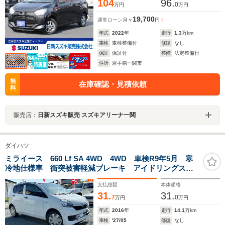
104
96.
0
万円
万円
19,700
通常ローン
月々
円
年式
2022
年
走行
1.3
万km
車検
車検整備付
修復
なし
保証
保証付
整備
法定整備付
住所
岩手県一関市
無
在庫確認・見積依頼
料
販売店：
日新スズキ販売 スズキアリーナ一関
ダイハツ
ミライース 660 Lf SA 4WD 4WD 車検R9年5月 寒
冷地仕様車 衝突被害軽減ブレーキ アイドリングスト
ップ 横滑り防止装置 SDナビ ワンセグTV キーレス
支払総額
本体価格
エントリー
31.
31.
7
0
万円
万円
年式
2016
年
走行
14.1
万km
車検
'27/05
修復
なし