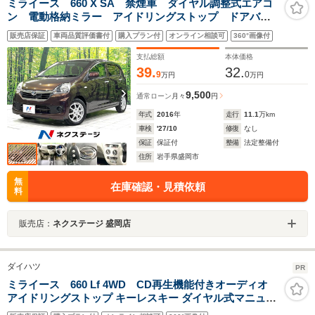
ミライース 660 X SA 禁煙車 ダイヤル調整式エアコ
ン 電動格納ミラー アイドリングストップ ドアバイ
ザー 衝突安全ボディ 盗難防止装置 純正14インチア
販売店保証
車両品質評価書付
購入プラン付
オンライン相談可
360°画像付
ルミホイール プライバシーガラス
支払総額
本体価格
39.
32.
9
0
万円
万円
9,500
通常ローン
月々
円
年式
2016
年
走行
11.1
万km
車検
'27/10
修復
なし
保証
保証付
整備
法定整備付
住所
岩手県盛岡市
無
在庫確認・見積依頼
料
販売店：
ネクステージ 盛岡店
ダイハツ
PR
ミライース 660 Lf 4WD CD再生機能付きオーディオ
アイドリングストップ キーレスキー ダイヤル式マニュア
ルエアコン ヘッドライトレベライザー バニティミラー 冬