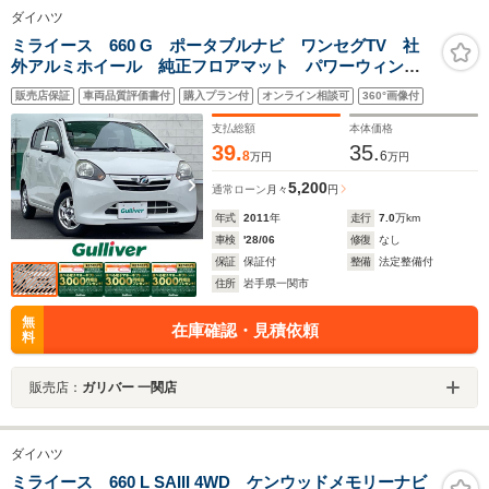
ダイハツ
ミライース 660 G ポータブルナビ ワンセグTV 社
外アルミホイール 純正フロアマット パワーウィンド
ウ パワーステアリング ABS 横滑り防止装置
販売店保証
車両品質評価書付
購入プラン付
オンライン相談可
360°画像付
支払総額
本体価格
39.
35.
8
6
万円
万円
5,200
通常ローン
月々
円
年式
2011
年
走行
7.0
万km
車検
'28/06
修復
なし
保証
保証付
整備
法定整備付
住所
岩手県一関市
無
在庫確認・見積依頼
料
販売店：
ガリバー 一関店
ダイハツ
ミライース 660 L SAIII 4WD ケンウッドメモリーナビ