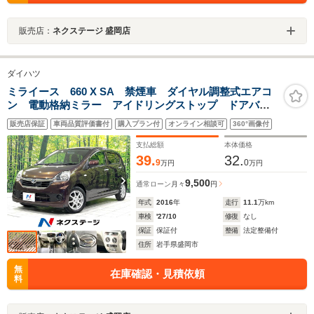
販売店：
ネクステージ 盛岡店
ダイハツ
ミライース 660 X SA 禁煙車 ダイヤル調整式エアコ
ン 電動格納ミラー アイドリングストップ ドアバイ
ザー 衝突安全ボディ 盗難防止装置 純正14インチア
販売店保証
車両品質評価書付
購入プラン付
オンライン相談可
360°画像付
ルミホイール プライバシーガラス
支払総額
本体価格
39.
32.
9
0
万円
万円
9,500
通常ローン
月々
円
年式
2016
年
走行
11.1
万km
車検
'27/10
修復
なし
保証
保証付
整備
法定整備付
住所
岩手県盛岡市
無
在庫確認・見積依頼
料