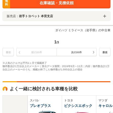
無
在庫確認・見積依頼
料
販売店：
岩手トヨペット 本宮支店
ダイハツ ミライース（岩手県）の中古車
1
/3
最初
前の30件
次の30件
最後
※人気のクルマは平均1ヶ月で掲載終了
物件数合計1万台以上のメーカー｜算出データ期間：2024年9月～11月｜内容：物件数合計1万
台以上のメーカーのうち、掲載が終了した物件数が1,000台以上の場合
よく一緒に検討される車種を比較
スバル
トヨタ
マツダ
プレオプラス
ピクシスエポック
キャロル