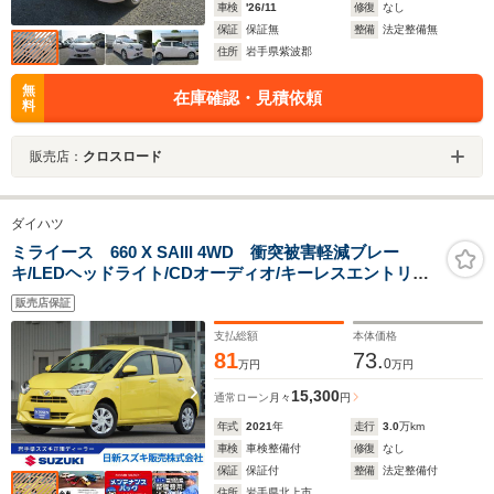
車検
'26/11
修復
なし
保証
保証無
整備
法定整備無
住所
岩手県紫波郡
無
在庫確認・見積依頼
料
販売店：
クロスロード
ダイハツ
ミライース 660 X SAIII 4WD 衝突被害軽減ブレー
キ/LEDヘッドライト/CDオーディオ/キーレスエントリー/
オートライト/アイドリングストップ/横滑り防止機能/盗難
販売店保証
防止システム
支払総額
本体価格
81
73.
0
万円
万円
15,300
通常ローン
月々
円
年式
2021
年
走行
3.0
万km
車検
車検整備付
修復
なし
保証
保証付
整備
法定整備付
住所
岩手県北上市