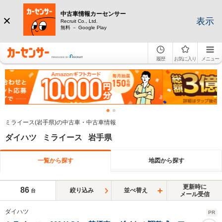
中古車情報カーセンサー
表示
Recruit Co., Ltd.
無料 － Google Play
履歴
お気に入り
メニュー
ミライース(岩手県)の中古車・中古車情報
ダイハツ ミライース 岩手県
一覧から探す
地図から探す
更新時に
86
絞り込み
並べ替え
台
メール受信
ダイハツ
PR