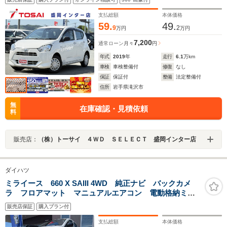
り防止装置 ヘッドライトレベライザー ダイヤル式マニュ
アルエアコン
支払総額
本体価格
59.
49.
9
2
万円
万円
7,200
通常ローン
月々
円
年式
2019
年
走行
6.1
万km
車検
車検整備付
修復
なし
保証
保証付
整備
法定整備付
住所
岩手県滝沢市
無
在庫確認・見積依頼
料
販売店：
（株）トーサイ ４ＷＤ ＳＥＬＥＣＴ 盛岡インター店
ダイハツ
ミライース 660 X SAIII 4WD 純正ナビ バックカメ
ラ フロアマット マニュアルエアコン 電動格納ミラ
ー 衝突軽減ブレーキ アイドリングストップ
販売店保証
購入プラン付
支払総額
本体価格