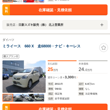
無
在庫確認・見積依頼
料
販売店：
日新スズキ販売（株） 北上営業所
ダイハツ
ミライース 660 X 走68000・ナビ・キーレス
購入プラン付
支払総額
本体価格
25
24.
0
万円
万円
3,300
通常ローン
月々
円
年式
2011
年
走行
6.8
万km
車検
'26/11
修復
なし
保証
保証無
整備
法定整備無
住所
岩手県紫波郡
無
在庫確認・見積依頼