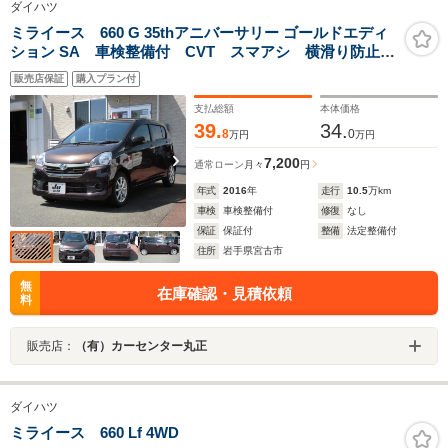
ダイハツ
ミライース 660 G 35thアニバーサリー ゴールドエディ
ション SA 車検整備付 CVT スマアシ 横滑り防止装
置 アイドリングストップ 純正CD 純正アルミ 特別
販売店保証
購入プラン付
仕様車 キーレスエントリー プライバシーガラス
支払総額
本体価格
39.
34.
8
0
万円
万円
7,200
通常ローン
月々
円
年式
2016
年
走行
10.5
万km
車検
車検整備付
修復
なし
保証
保証付
整備
法定整備付
住所
岩手県宮古市
無
在庫確認・見積依頼
料
販売店：
（有）カーセンター丸正
ダイハツ
ミライース 660 Lf 4WD