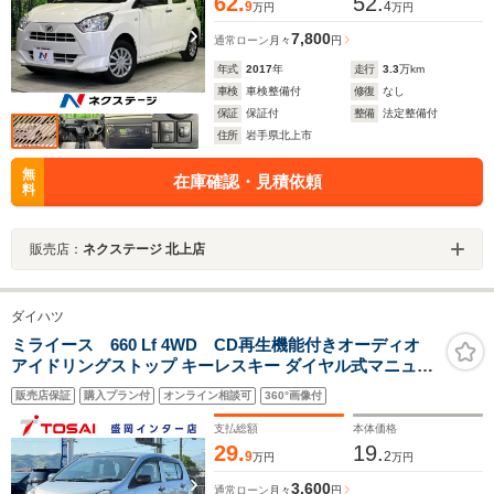
62.
52.
9
4
万円
万円
7,800
通常ローン
月々
円
年式
2017
年
走行
3.3
万km
車検
車検整備付
修復
なし
保証
保証付
整備
法定整備付
住所
岩手県北上市
無
在庫確認・見積依頼
料
販売店：
ネクステージ 北上店
ダイハツ
ミライース 660 Lf 4WD CD再生機能付きオーディオ
アイドリングストップ キーレスキー ダイヤル式マニュア
ルエアコン ヘッドライトレベライザー バニティミラー 冬
販売店保証
購入プラン付
オンライン相談可
360°画像付
タイヤ車載
支払総額
本体価格
29.
19.
9
2
万円
万円
3,600
通常ローン
月々
円