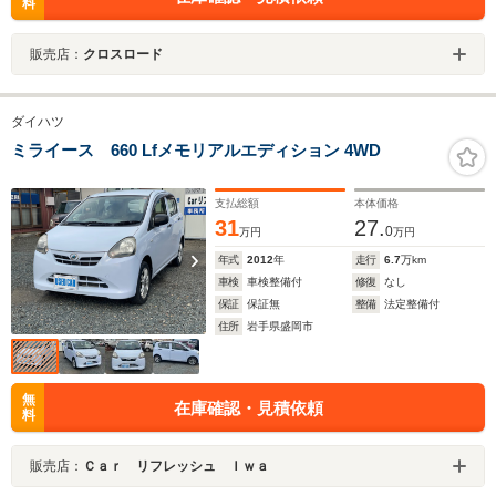
料
販売店：
クロスロード
ダイハツ
ミライース 660 Lfメモリアルエディション 4WD
支払総額
本体価格
31
27.
0
万円
万円
年式
2012
年
走行
6.7
万km
車検
車検整備付
修復
なし
保証
保証無
整備
法定整備付
住所
岩手県盛岡市
無
在庫確認・見積依頼
料
販売店：
Ｃａｒ リフレッシュ Ｉｗａ