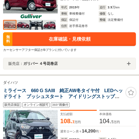
年式
2019
年
走行
3.9
万km
車検
車検整備付
修復
なし
保証
保証付
整備
法定整備付
住所
岩手県花巻市
無
在庫確認・見積依頼
料
カーセンサーアフター保証がBプランに付いています
販売店：
ガリバー ４号花巻店
ダイハツ
ミライース 660 G SAIII 純正AW冬タイヤ付 LEDヘッ
ドライト プッシュスタート アイドリングストップ
社外オーディオ 横滑り防止装置 ダブルエアバッグ
販売店保証
オンライン相談可
360°画像付
支払総額
本体価格
108.
104.
3
5
万円
万円
14,200
通常ローン
月々
円