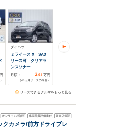
ダイハツ
ダイハツ
ダイハツ
ミライース X SA3
ミライース 660 L リ
ミライース 66
バ
リース可 クリアラ
ース可
SAIII リー
ンスソナー …
3
3
円
月額：
.91
万円
月額：
.37
万円
月額：
合）
（
48
ヵ月リースの場合）
（
48
ヵ月リースの場合）
（
48
ヵ月リ
リースできるクルマをもっと見る
オンライン相談可
車両品質評価書付
販売店保証
/バックカメラ/前方ドライブレ