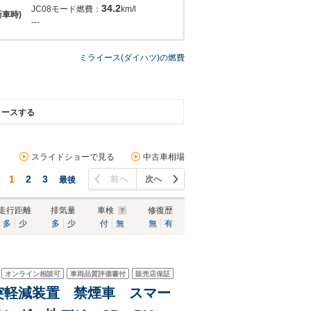
34.2
JC08モード燃費：
km/l
新車時)
---
ミライース(ダイハツ)の燃費
リースする
スライドショーで見る
中古車相場
1
2
3
前へ
次へ
最後
走行距離
排気量
車検
修復歴
多
少
多
少
付
無
無
有
オンライン相談可
車両品質評価書付
販売店保証
 衝突軽減装置 禁煙車 スマー