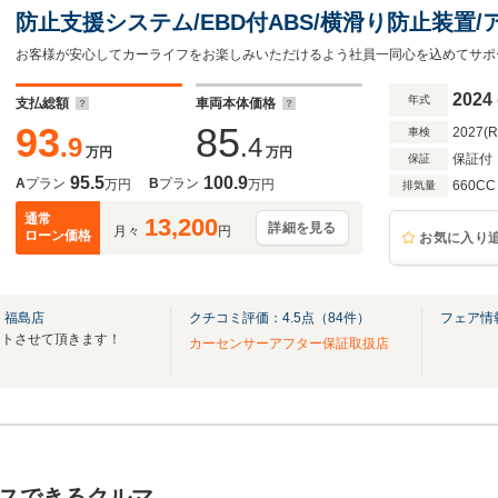
防止支援システム/EBD付ABS/横滑り防止装置
車/エアバッグ 運転席/エアバッグ 助手席/パワ
2024
年式
支払総額
車両本体価格
93
85
2027(
車検
.9
.4
万円
万円
保証付
保証
95.5
100.9
A
プラン
B
プラン
万円
万円
660CC
排気量
通常
13,200
詳細を見る
月々
円
ローン価格
お気に入り
 福島店
クチコミ評価：
4.5
点（
84
件）
フェア情
ートさせて頂きます！
カーセンサーアフター保証取扱店
スできるクルマ