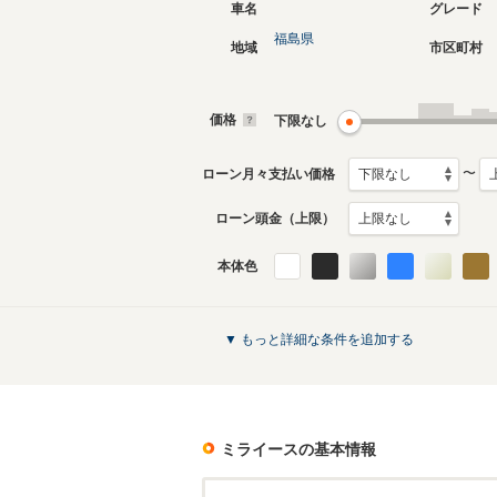
車名
グレード
福島県
地域
市区町村
現行
初代
2017年5月～生産中
2011年9
生産モデ
価格
下限なし
ミライースのカタログを見る
〜
ローン月々支払い価格
ローン頭金（上限）
本体色
▼ もっと詳細な条件を追加する
ミライース
の基本情報