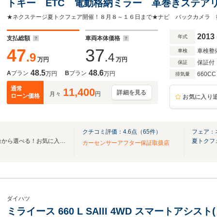
トキー ETC 電動格納ミラー 革巻きステアリ
再生 シートリフター アイドリングストップ 
AW
2013
年式
支払総額
車両本体価格
47
37
車検整
車検
.9
.4
万円
万円
保証付
保証
48.5
48.6
A
プラン
B
プラン
万円
万円
660CC
排気量
通常
11,400
詳細を見る
月々
円
ローン価格
お気に入り
クチコミ評価：
4.6
点（
65
件）
フェア：
全国のグループ総在庫30,000台から選べる！お気に入りの愛車がきっと見つかります！
夏トクフ
カーセンサーアフター保証取扱店
ダイハツ
ミライース 660 L SAIII 4WD スマートアシ