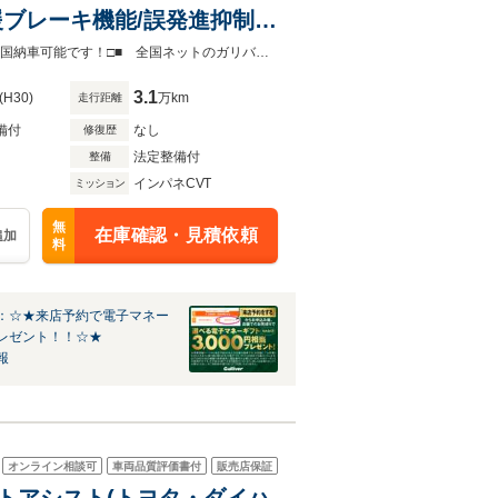
援ブレーキ機能/誤発進抑制制
オートハイビーム
Gulliver安積店は国道４号線沿い、ビックパレットふくしま前にございます!!■□全国納車可能です！□■ 全国ネットのガリバーだからこそできるサービス！納車の相談に乗ります！
3.1
(H30)
万km
走行距離
備付
なし
修復歴
法定整備付
整備
インパネCVT
ミッション
無
在庫確認・見積依頼
追加
料
：☆★来店予約で電子マネー
レゼント！！☆★
報
オンライン相談可
車両品質評価書付
販売店保証
スマートアシスト(トヨタ・ダイハ