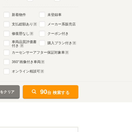
新着物件
未登録車
支払総額あり
メーカー系販売店
修復歴なし
クーポン付き
車両品質評価書
購入プラン付き
付き
カーセンサーアフター保証対象車
360
°画像付き車両
オンライン相談可
90
件をクリア
台 検索する