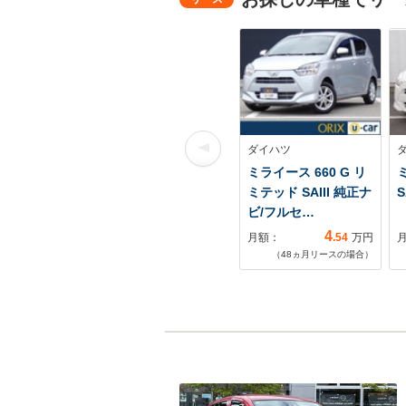
ダイハツ
ミライース 660 G リ
ミ
ミテッド SAIII 純正ナ
S
ビ/フルセ…
4
月額：
.54
万円
（
48
ヵ月リースの場合）