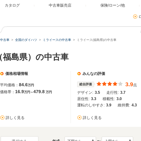
カタログ
中古車販売店
保険/ローン/他
中古車
全国のダイハツ
ミライースの中古車
ミライース(福島県)の中古車
（福島県）の中古車
価格相場情報
みんなの評価
3.9
84.6
総合評価
平均価格：
点
万円
16.9
479.8
価格帯：
万円～
万円
デザイン:
3.5
走行性:
3.7
居住性:
3.3
積載性:
3.0
運転のしやすさ:
3.9
維持費:
4.3
詳しく見る
詳しく見る