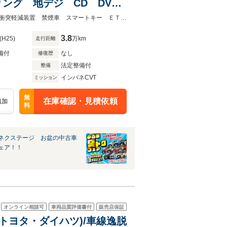
ング 地デジ CD DVD
横滑り防止装置 14インチ
★ネクステージ夏トクフェア開催！８月８～１６日まで★ナビ バックカメラ 衝突軽減装置 禁煙車 スマートキー ＥＴＣ 電動格納ミラー 革巻きステアリング
3.8
(H25)
万km
走行距離
備付
なし
修復歴
法定整備付
整備
インパネCVT
ミッション
無
在庫確認・見積依頼
追加
料
ネクステージ お盆の中古車
ェア！！
オンライン相談可
車両品質評価書付
販売店保証
スト(トヨタ・ダイハツ)/車線逸脱