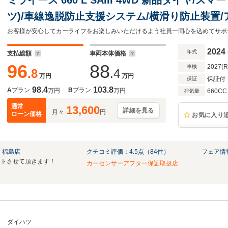
ツ)/車線逸脱防止支援システム/横滑り防止装置
車/エアバッグ 運転席/エアバッグ 助手席/パワ
2024
年式
支払総額
車両本体価格
96
88
2027(
車検
.8
.4
万円
万円
保証付
保証
98.4
103.8
A
プラン
B
プラン
万円
万円
660CC
排気量
通常
13,600
詳細を見る
月々
円
ローン価格
お気に入り
 福島店
クチコミ評価：
4.5
点（
84
件）
フェア情
ートさせて頂きます！
カーセンサーアフター保証取扱店
ダイハツ