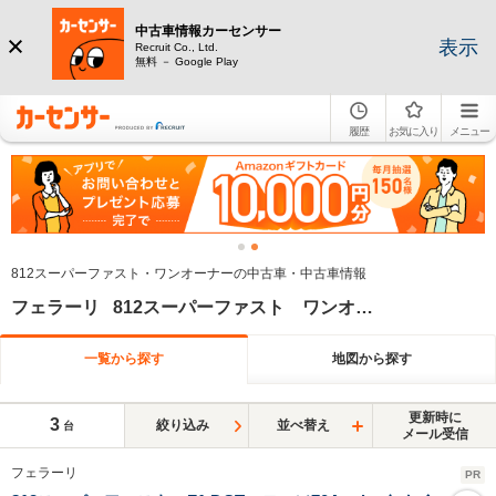
中古車情報カーセンサー
表示
Recruit Co., Ltd.
無料 － Google Play
履歴
お気に入り
メニュー
812スーパーファスト・ワンオーナーの中古車・中古車情報
フェラーリ 812スーパーファスト ワンオーナー
一覧から探す
地図から探す
更新時に
3
絞り込み
並べ替え
台
メール受信
フェラーリ
PR