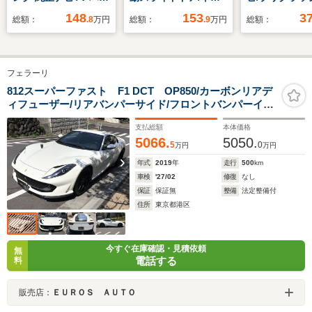
クカメラ レーダーク
逸脱防止支援システ
ーフティ/シー
148
153
3
総額：
.8
万円
総額：
.9
万円
総額：
ルーズ 衝突軽減B レ
ム/ヘッドランプ
ター 前席/パ
ーンアシスト 両側パ
LED/EBD付ABS/横滑
クビューモニタ
ワースライドドア ハ
り防止装置/アイドリ
線逸脱防止支
フェラーリ
ーフレザーシート
ングストップ/禁煙車/
ム/シート フル
LEDライト オートラ
エアバッグ 運転席/エ
電動バックド
812スーパーファスト F1 DCT OP850/カーボンリアデ
ィフューザー/リアバンパーサイド/フロントバンパーイン
イトスマートキー ド
アバッグ 助手席
サート/シルカバー/ドライバーゾーン/センターブリッジ
ライブレコーダー
支払総額
本体価格
ETC
5066.
5050.
5
0
万円
万円
年式
2019
年
走行
500
km
車検
'27/02
修復
なし
保証
保証無
整備
法定整備付
住所
東京都港区
今すぐ在庫確認・見積依頼
無
電話する
料
販売店：
ＥＵＲＯＳ ＡＵＴＯ