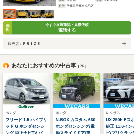
住所
千葉県千葉市稲毛区
今すぐ在庫確認・見積依頼
無
電話する
料
販売店：
ＰＲＩＺＥ
あなたにおすすめの中古車
［PR］
ホンダ
ホンダ
レクサス
フリード 1.5 ハイブリ
N-BOX カスタム 660
UX 250h F
ッド G ホンダセンシ
ホンダセンシング/電
純正 11.6イン
ング 純正ナビTV バッ
動スライドドア/車線
ビ/プリクラッ