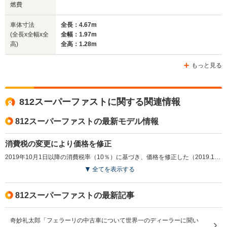
燃費
全長
全長
(全長x全幅x全高)
4.62m
4.69m
4.
車体寸法
全長：4.67m
(全長x全幅x全
全幅：1.97m
高)
全高：1.28m
ホイールベース
ホイールベース
ホイー
-m
-m
もっと見る
812スーパーファストに関する関連情報
WLTCモード
-
-
-
燃費
812スーパーファストの最新モデル情報
消費税の変更により価格を修正
2019年10月1日以降の消費税率（10％）に基づき、価格を修正した（2019.10）
排気量
6262cc
6496cc
6496cc
全てを表示する
駆動方式
FR
FR
FR
812スーパーファストの最新記事
奇妙礼太郎「フェラーリの中古車について世界一のディーラーに聞い