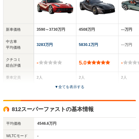
新車価格
3590～3730万円
4508万円
‐‐‐万円
中古車
3283万円
5830.1万円
‐‐‐万円
平均価格
クチコミ
-
5.0
-
総合評価
乗車定員
2人
2人
2人
▼
全てを表示する
ドア数
3ドア
2ドア
2ドア
全高
全高
全
812スーパーファストの基本情報
1.27m
1.28m
1.
平均価格
4546.6万円
全幅
全幅
WLTCモード
-
サイズ
1.94m
1.97m
-