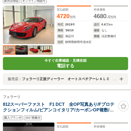
販売店保証
オンライン相談可
支払総額
本体価格
4720
4680.
0
万円
万円
年式
2019
年
走行
0.6
万km
車検
'26/10
修復
なし
保証
保証付
整備
法定整備付
住所
静岡県静岡市清水区
今すぐ在庫確認・見積依頼
電話する
販売店：
フェラーリ正規ディーラー オートスペチアーレＡＬＣ ＭＯＴＯＲＳ ＧＲＯＵＰ
フェラーリ
812スーパーファスト F1 DCT 全OP写真あり/Fプロテ
クションフィルム/ビアンコイタリア/カーボンOP複数/ア
ダプティブヘッドライト/サスペンションリフター/チタニ
購入プラン付
360°画像付
ウムEXパイプ/レーシングシートリフター/ハイパワーハイ
ファイS
支払総額
本体価格