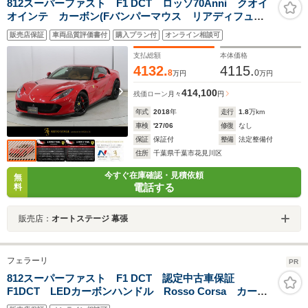
812スーパーファスト F1 DCT ロッソ70Anni クオイ
オインテ カーボン(Fバンパーマウス リアディフュー
ザー シルキックP センターブリッジ ダッシュインサ
販売店保証
車両品質評価書付
購入プラン付
オンライン相談可
ート LEDステア) パッセンジャーDSP サスペンショ
ンリフト
支払総額
本体価格
4132.
4115.
8
0
万円
万円
414,100
残価ローン
月々
円
年式
2018
年
走行
1.8
万km
車検
'27/06
修復
なし
保証
保証付
整備
法定整備付
住所
千葉県千葉市花見川区
今すぐ在庫確認・見積依頼
無
電話する
料
販売店：
オートステージ 幕張
フェラーリ
PR
812スーパーファスト F1 DCT 認定中古車保証
F1DCT LEDカーボンハンドル Rosso Corsa カーボ
ンファイバーホイールキャップ