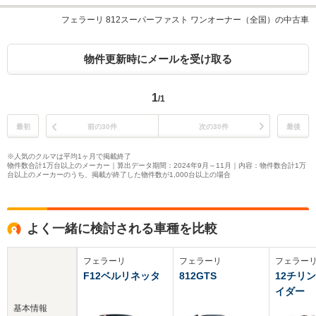
フェラーリ 812スーパーファスト ワンオーナー（全国）の中古車
物件更新時にメールを受け取る
1
/1
最初
前の30件
次の30件
最後
※人気のクルマは平均1ヶ月で掲載終了
物件数合計1万台以上のメーカー｜算出データ期間：2024年9月～11月｜内容：物件数合計1万
台以上のメーカーのうち、掲載が終了した物件数が1,000台以上の場合
よく一緒に検討される車種を比較
フェラーリ
フェラーリ
フェラー
F12ベルリネッタ
812GTS
12チリ
イダー
基本情報