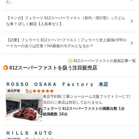
た」
【マンガ】フェラーリ 812スーパーファスト（初代・現行型）ってどん
な車？ 詳しく解説【人気車ゼミ】
【試乗】フェラーリ 812スーパーファスト｜フェラーリ史上最強のFRロ
ードカーの走りは圧巻！NA最後のモデルとなるか？
812スーパーファストの最新記事一覧
812スーパーファストを扱う注目販売店
ＲＯＳＳＯ ＯＳＡＫＡ Ｆａｃｔｏｒｙ 本店
5
総合評価
点
来店予約制 三重ショールーム大阪ファクトリーにて/
当日のご来店は対応しておりません
1
フェラーリ 812スーパーファストの
掲載台数
台
16
総掲載数
台
ＨＩＬＬＳ ＡＵＴＯ