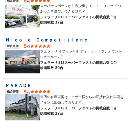
5
総合評価
点
スーパースポーツから希少車まで・・・コンセプトに
あった車選びができるSHOP
1
フェラーリ 812スーパーファストの
掲載台数
台
17
総掲載数
台
Ｎｉｃｏｌｅ Ｃｏｍｐｅｔｉｚｉｏｎｅ
5
総合評価
点
フェラーリ オフィシャル ディーラー【プレオウンド
ショールーム】
1
フェラーリ 812スーパーファストの
掲載台数
台
30
総掲載数
台
ＰＡＲＡＤＥ
5
総合評価
点
当店の在庫車両はユーザー様からの直接仕入れ車両を
メインに販売しております。
1
フェラーリ 812スーパーファストの
掲載台数
台
17
総掲載数
台