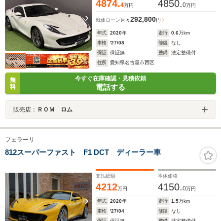
4874.
4850.
4
0
万円
万円
292,800
残価ローン
月々
円
年式
2020
年
走行
0.6
万km
車検
'27/08
修復
なし
保証
保証無
整備
法定整備付
住所
愛知県名古屋市西区
今すぐ在庫確認・見積依頼
無
電話する
料
販売店：
ＲＯＭ ロム
フェラーリ
812スーパーファスト F1 DCT ディーラー車
支払総額
本体価格
4212
4150.
0
万円
万円
年式
2020
年
走行
1.5
万km
車検
'27/04
修復
なし
保証
保証無
整備
法定整備付